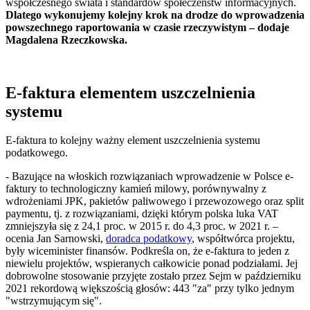
współczesnego świata i standardów społeczeństw informacyjnych.
Dlatego wykonujemy kolejny krok na drodze do wprowadzenia
powszechnego raportowania w czasie rzeczywistym – dodaje
Magdalena Rzeczkowska.
E-faktura elementem uszczelnienia
systemu
E-faktura to kolejny ważny element uszczelnienia systemu
podatkowego.
- Bazujące na włoskich rozwiązaniach wprowadzenie w Polsce e-
faktury to technologiczny kamień milowy, porównywalny z
wdrożeniami JPK, pakietów paliwowego i przewozowego oraz split
paymentu, tj. z rozwiązaniami, dzięki którym polska luka VAT
zmniejszyła się z 24,1 proc. w 2015 r. do 4,3 proc. w 2021 r. –
ocenia Jan Sarnowski,
doradca podatkowy
, współtwórca projektu,
były wiceminister finansów. Podkreśla on, że e-faktura to jeden z
niewielu projektów, wspieranych całkowicie ponad podziałami. Jej
dobrowolne stosowanie przyjęte zostało przez Sejm w październiku
2021 rekordową większością głosów: 443 "za" przy tylko jednym
"wstrzymującym się".