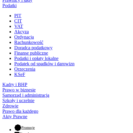
Prawnicy i sądy
Podatki
PIT
CIT
VAT
Akcyza
Ordynacja
Rachunkowość
Doradca podatkowy
Finanse publiczne
Podatki i opłaty lokalne
Podatek od spadków i darowizn
Orzeczenia
KSeF
Kadry i BHP
Prawo w biznesie
Samorząd i administracja
Szkoły i uczelnie
Zdrowie
Prawo dla każdego
Akty Prawne
- otwiera się w nowej karcie
Promocje