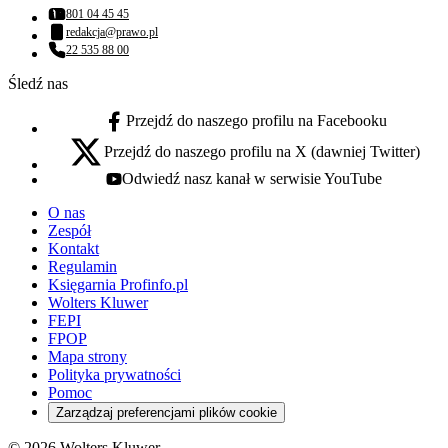
801 04 45 45
Numer telefonu:
redakcja@prawo.pl
Adres email:
22 535 88 00
Numer telefonu:
Śledź nas
Przejdź do naszego profilu na Facebooku
facebook - otwiera się w nowej karcie
Przejdź do naszego profilu na X (dawniej Twitter)
x - otwiera się w nowej karcie
Odwiedź nasz kanał w serwisie YouTube
youtube - otwiera się w nowej karcie
O nas
Zespół
Kontakt
Regulamin
Księgarnia Profinfo.pl
Wolters Kluwer
FEPI
FPOP
Mapa strony
Polityka prywatności
Pomoc
Zarządzaj preferencjami plików cookie
© 2026 Wolters Kluwer