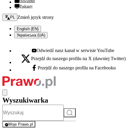
Newsletter
Podcasty
Zmień język - bieżący:
Zmień język strony
PL
English (EN)
Українська (UA)
Odwiedź nasz kanał w serwisie YouTube
Youtube - otwiera się w nowej karcie
Przejdź do naszego profilu na X (dawniej Twitter)
X - otwiera się w nowej karcie
Przejdź do naszego profilu na Facebooku
Facebook - otwiera się w nowej karcie
Wyszukiwarka
Szukaj
Moje Prawo.pl
- rejestracja i logowanie do serwisu