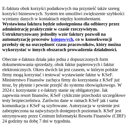
E-faktura obok korzyści podatkowych ma przynieść także szereg
korzyści biznesowych. System ten umożliwi zwiększenie szybkości
wymiany danych w kontaktach między kontrahentami.
Wystawiona faktura będzie udostępniona dla odbiorcy przez
administrację praktycznie w czasie rzeczywistym.
Ustrukturyzowany jednolity wzór faktury pozwoli na
automatyzację procesów
księgowych
, co w konsekwencji
przełoży się na oszczędność czasu pracowników, który można
wykorzystać w innych obszarach prowadzenia działalności.
Obecnie e-faktura działa jako jedna z dopuszczonych form
dokumentowania sprzedaży, obok faktur papierowych i faktur
elektronicznych. Okres dwóch lat jest czasem, w którym polskie
firmy mogą korzystać i testować wystawianie faktur w KSeF.
Ministerstwo Finansów zachęca firmy do korzystania z KSeF już
teraz, by płynnie i pewnie przejść do systemu obowiązkowego. W
2024 r. korzystanie z e-faktury stanie się obligatoryjne. Jak
zapewnia resort finansów, KSeF cyklicznie przechodzi szczegółowe
testy bezpieczeństwa. Zarówno dane w ramach KSeF jak i sama
komunikacja z KSeF są szyfrowane. Autoryzacja w systemie jest
zabezpieczona na najwyższych dostępnych poziomach. KSeF jest
utrzymywany przez Centrum Informatyki Resortu Finansów (CIRF)
24 godziny na dobę 7 dni w tygodniu.