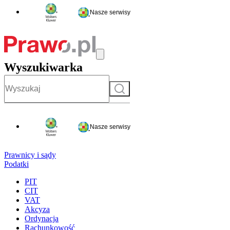
Nasze serwisy
Wyszukiwarka
Szukaj
Nasze serwisy
Prawnicy i sądy
Podatki
PIT
CIT
VAT
Akcyza
Ordynacja
Rachunkowość