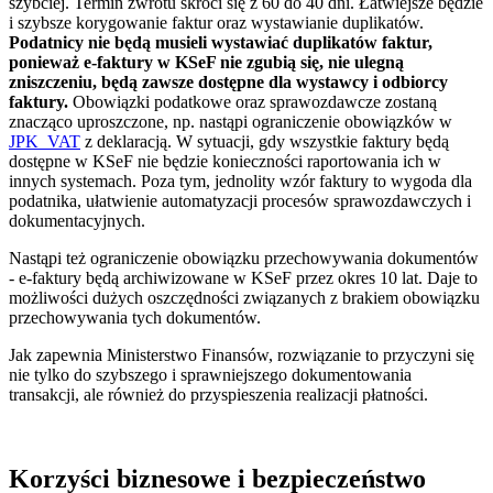
szybciej. Termin zwrotu skróci się z 60 do 40 dni. Łatwiejsze będzie
i szybsze korygowanie faktur oraz wystawianie duplikatów.
Podatnicy nie będą musieli wystawiać duplikatów faktur,
ponieważ e-faktury w KSeF nie zgubią się, nie ulegną
zniszczeniu, będą zawsze dostępne dla wystawcy i odbiorcy
faktury.
Obowiązki podatkowe oraz sprawozdawcze zostaną
znacząco uproszczone, np. nastąpi ograniczenie obowiązków w
JPK_VAT
z deklaracją. W sytuacji, gdy wszystkie faktury będą
dostępne w KSeF nie będzie konieczności raportowania ich w
innych systemach. Poza tym, jednolity wzór faktury to wygoda dla
podatnika, ułatwienie automatyzacji procesów sprawozdawczych i
dokumentacyjnych.
Nastąpi też ograniczenie obowiązku przechowywania dokumentów
- e-faktury będą archiwizowane w KSeF przez okres 10 lat. Daje to
możliwości dużych oszczędności związanych z brakiem obowiązku
przechowywania tych dokumentów.
Jak zapewnia Ministerstwo Finansów, rozwiązanie to przyczyni się
nie tylko do szybszego i sprawniejszego dokumentowania
transakcji, ale również do przyspieszenia realizacji płatności.
Korzyści biznesowe i bezpieczeństwo