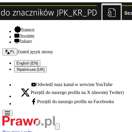
- otwiera się w nowej karcie
Promocje
Newsletter
Podcasty
Zmień język - bieżący:
Zmień język strony
PL
English (EN)
Українська (UA)
Odwiedź nasz kanał w serwisie YouTube
Youtube - otwiera się w nowej karcie
Przejdź do naszego profilu na X (dawniej Twitter)
X - otwiera się w nowej karcie
Przejdź do naszego profilu na Facebooku
Facebook - otwiera się w nowej karcie