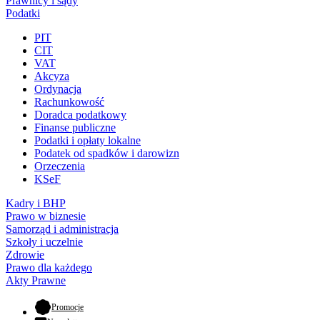
Prawnicy i sądy
Podatki
PIT
CIT
VAT
Akcyza
Ordynacja
Rachunkowość
Doradca podatkowy
Finanse publiczne
Podatki i opłaty lokalne
Podatek od spadków i darowizn
Orzeczenia
KSeF
Kadry i BHP
Prawo w biznesie
Samorząd i administracja
Szkoły i uczelnie
Zdrowie
Prawo dla każdego
Akty Prawne
- otwiera się w nowej karcie
Promocje