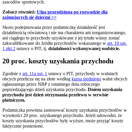
zawodów sportowych.
Zobacz również:
Ulga prorodzinna po rozwodzie dla
zajmujących się dziećmi
>>
Skoro podejmowana przez podatniczkę działalność jest
działalnością oświatową i nie ma charakteru ani zorganizowanego,
ani ciągłego to przychody uzyskiwane z jej tytułu winny zostać
zakwalifikowane do źródła przychodów wskazanego w
art. 10 ust.
1 pkt 2
ustawy o PIT, tj.
działalności wykonywanej osobiście.
20 proc. koszty uzyskania przychodu
Zgodnie z
art. 11a ust. 1
ustawy o PIT, przychody w walutach
obcych przelicza się na złote według
kursu średniego
walut obcych
ogłaszanego przez NBP z ostatniego dnia roboczego
poprzedzającego dzień uzyskania przychodu.
Dniem uzyskania
przychodu jest dzień otrzymania przelewu w serwisie
płatniczym.
Podatniczka powinna zastosować koszty uzyskania przychodów w
wysokości 20 proc. uzyskanego przychodu. Jeżeli udowodni, że
koszty uzyskania przychodów były wyższe, może przyjąć koszty
faktycznie poniesione.