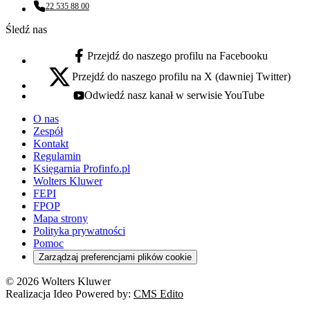
22 535 88 00
Numer telefonu:
Śledź nas
Przejdź do naszego profilu na Facebooku
facebook - otwiera się w nowej karcie
Przejdź do naszego profilu na X (dawniej Twitter)
x - otwiera się w nowej karcie
Odwiedź nasz kanał w serwisie YouTube
youtube - otwiera się w nowej karcie
O nas
Zespół
Kontakt
Regulamin
Księgarnia Profinfo.pl
Wolters Kluwer
FEPI
FPOP
Mapa strony
Polityka prywatności
Pomoc
Zarządzaj preferencjami plików cookie
© 2026 Wolters Kluwer
Realizacja Ideo Powered by:
CMS Edito