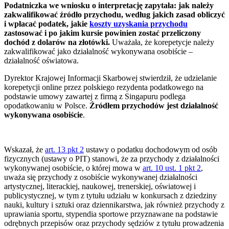
Podatniczka we wniosku o interpretację zapytała: jak należy
zakwalifikować źródło przychodu, według jakich zasad obliczyć
i wpłacać podatek, jakie
koszty uzyskania przychodu
zastosować i po jakim kursie powinien zostać przeliczony
dochód z dolarów na złotówki.
Uważała, że korepetycje należy
zakwalifikować jako działalność wykonywana osobiście –
działalność oświatowa.
Dyrektor Krajowej Informacji Skarbowej stwierdził, że udzielanie
korepetycji online przez polskiego rezydenta podatkowego na
podstawie umowy zawartej z firmą z Singapuru podlega
opodatkowaniu w Polsce.
Źródłem przychodów jest działalność
wykonywana osobiście
.
Wskazał, że
art. 13 pkt 2
ustawy o podatku dochodowym od osób
fizycznych (ustawy o PIT) stanowi, że za przychody z działalności
wykonywanej osobiście, o której mowa w
art. 10 ust. 1 pkt 2
,
uważa się przychody z osobiście wykonywanej działalności
artystycznej, literackiej, naukowej, trenerskiej, oświatowej i
publicystycznej, w tym z tytułu udziału w konkursach z dziedziny
nauki, kultury i sztuki oraz dziennikarstwa, jak również przychody z
uprawiania sportu, stypendia sportowe przyznawane na podstawie
odrębnych przepisów oraz przychody sędziów z tytułu prowadzenia