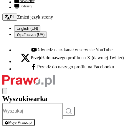
Newsletter
Podcasty
Zmień język - bieżący:
Zmień język strony
PL
English (EN)
Українська (UA)
Odwiedź nasz kanał w serwisie YouTube
Youtube - otwiera się w nowej karcie
Przejdź do naszego profilu na X (dawniej Twitter)
X - otwiera się w nowej karcie
Przejdź do naszego profilu na Facebooku
Facebook - otwiera się w nowej karcie
Wyszukiwarka
Szukaj
Moje Prawo.pl
- rejestracja i logowanie do serwisu