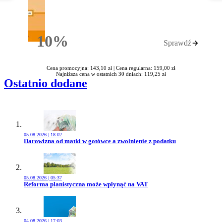
10%
Sprawdź
Rabatu
Cena promocyjna: 143,10 zł |
Cena regularna: 159,00 zł
Najniższa cena w ostatnich 30 dniach: 119,25 zł
Ostatnio dodane
05.08.2026 | 18:02
Przejdź do artykułu:
Darowizna od matki w gotówce a zwolnienie z podatku
05.08.2026 | 05:37
Przejdź do artykułu:
Reforma planistyczna może wpłynąć na VAT
04.08.2026 | 17:03