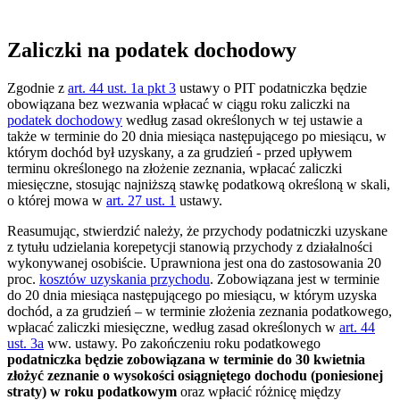
Zaliczki na podatek dochodowy
Zgodnie z
art. 44 ust. 1a pkt 3
ustawy o PIT podatniczka będzie
obowiązana bez wezwania wpłacać w ciągu roku zaliczki na
podatek dochodowy
według zasad określonych w tej ustawie a
także w terminie do 20 dnia miesiąca następującego po miesiącu, w
którym dochód był uzyskany, a za grudzień - przed upływem
terminu określonego na złożenie zeznania, wpłacać zaliczki
miesięczne, stosując najniższą stawkę podatkową określoną w skali,
o której mowa w
art. 27 ust. 1
ustawy.
Reasumując, stwierdzić należy, że przychody podatniczki uzyskane
z tytułu udzielania korepetycji stanowią przychody z działalności
wykonywanej osobiście. Uprawniona jest ona do zastosowania 20
proc.
kosztów uzyskania przychodu
. Zobowiązana jest w terminie
do 20 dnia miesiąca następującego po miesiącu, w którym uzyska
dochód, a za grudzień – w terminie złożenia zeznania podatkowego,
wpłacać zaliczki miesięczne, według zasad określonych w
art. 44
ust. 3a
ww. ustawy. Po zakończeniu roku podatkowego
podatniczka będzie zobowiązana w terminie do 30 kwietnia
złożyć zeznanie o wysokości osiągniętego dochodu (poniesionej
straty) w roku podatkowym
oraz wpłacić różnicę między