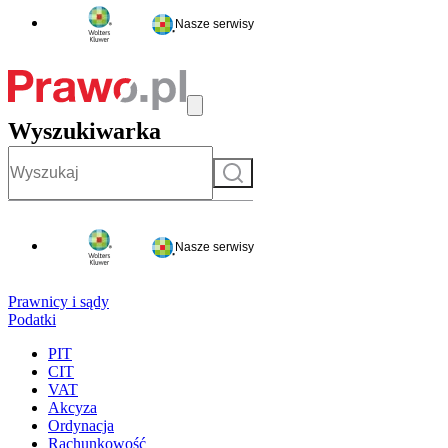
Nasze serwisy
Wyszukiwarka
Szukaj
Nasze serwisy
Prawnicy i sądy
Podatki
PIT
CIT
VAT
Akcyza
Ordynacja
Rachunkowość