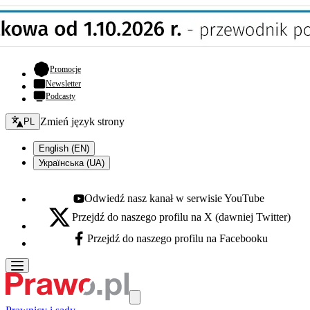
- otwiera się w nowej karcie
Promocje
Newsletter
Podcasty
Zmień język - bieżący:
Zmień język strony
PL
English (EN)
Українська (UA)
Odwiedź nasz kanał w serwisie YouTube
Youtube - otwiera się w nowej karcie
Przejdź do naszego profilu na X (dawniej Twitter)
X - otwiera się w nowej karcie
Przejdź do naszego profilu na Facebooku
Facebook - otwiera się w nowej karcie