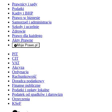
Prawnicy i sądy
Podatki
Kadry i BHP
Prawo w biznesie
Samorząd i administracja
Szkoły i uczelnie
Zdrowie
Prawo dla każdego
Akty Prawne
Moje Prawo.pl
- rejestracja i logowanie do serwisu
PIT
CIT
VAT
Akcyza
Ordynacja
Rachunkowość
Doradca podatkowy
Finanse publiczne
Podatki i opłaty lokalne
Podatek od spadków i darowizn
Orzeczenia
KSeF