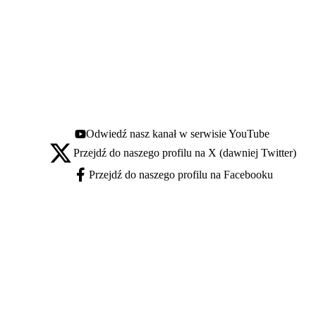
Odwiedź nasz kanał w serwisie YouTube
Youtube - otwiera się w nowej karcie
Przejdź do naszego profilu na X (dawniej Twitter)
X - otwiera się w nowej karcie
Przejdź do naszego profilu na Facebooku
Facebook - otwiera się w nowej karcie