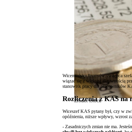
Wiceminister finansów, zastępca sze
wiązać się z większą aktywnością pr
stanowisk pracy dla pracowników K
Rozliczenia z KAS na 
Źródło: iStock
Wiceszef KAS pytany był, czy w zwi
opóźnienia, niższe wpływy, wzrost za
- Zasadniczych zmian nie ma. Jeste
chwili bez większych zakłóceń
, bo