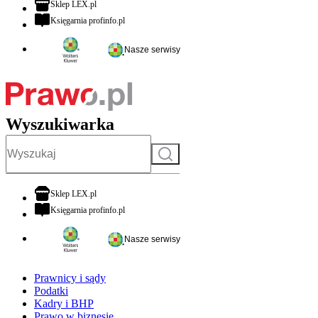
otwiera się w nowej karcie
Sklep LEX.pl
otwiera się w nowej karcie
Księgarnia profinfo.pl
Nasze serwisy
Wyszukiwarka
Szukaj
otwiera się w nowej karcie
Sklep LEX.pl
otwiera się w nowej karcie
Księgarnia profinfo.pl
Nasze serwisy
Prawnicy i sądy
Podatki
Kadry i BHP
Prawo w biznesie