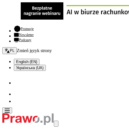
- otwiera się w nowej karcie
Promocje
Newsletter
Podcasty
Zmień język - bieżący:
Zmień język strony
PL
English (EN)
Українська (UA)