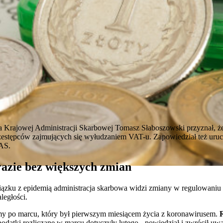
fa Krajowej Administracji Skarbowej Tomasz Słaboszowski przyznał, ż
zestępców zajmujących się wyłudzaniem VAT-u. Zapowiedział też uruc
AS.
razie bez większych zmian
ązku z epidemią administracja skarbowa widzi zmiany w regulowaniu 
ległości.
śmy po marcu, który był pierwszym miesiącem życia z koronawirusem.
R
 podatki rozliczane w marcu dotyczyły lutego - powiedział i zwrócił 