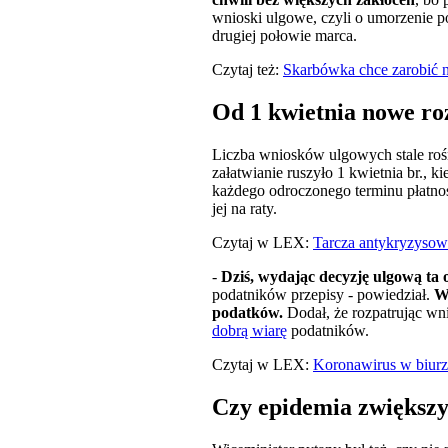
wnioski ulgowe, czyli o umorzenie po
drugiej połowie marca.
Czytaj też:
Skarbówka chce zarobić n
Od 1 kwietnia nowe ro
Liczba wniosków ulgowych stale rośn
załatwianie ruszyło 1 kwietnia br., k
każdego odroczonego terminu płatnośc
jej na raty.
Czytaj w LEX:
Tarcza antykryzysowa
-
Dziś, wydając decyzję ulgową ta o
podatników przepisy - powiedział.
W
podatków.
Dodał, że rozpatrując wn
dobrą wiarę
podatników.
Czytaj w LEX:
Koronawirus w biurz
Czy epidemia zwiększ