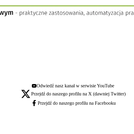
Odwiedź nasz kanał w serwisie YouTube
Youtube - otwiera się w nowej karcie
Przejdź do naszego profilu na X (dawniej Twitter)
X - otwiera się w nowej karcie
Przejdź do naszego profilu na Facebooku
Facebook - otwiera się w nowej karcie