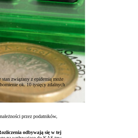
e stan związany z epidemią może
homienie ok. 10 tysięcy zdalnych
należności przez podatników,
ozliczenia odbywają się w tej
uwagę na wpływające do KAS tzw.