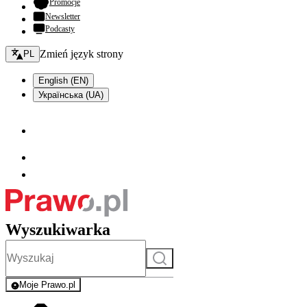
- otwiera się w nowej karcie
Promocje
Newsletter
Podcasty
Zmień język - bieżący:
Zmień język strony
PL
English (EN)
Українська (UA)
Wyszukiwarka
Szukaj
Moje Prawo.pl
- rejestracja i logowanie do serwisu