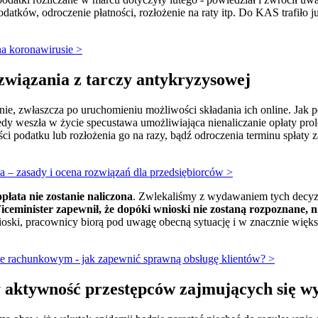
datków, odroczenie płatności, rozłożenie na raty itp. Do KAS trafiło ju
a koronawirusie >
związania z tarczy antykryzysowej
ie, zwłaszcza po uruchomieniu możliwości składania ich online. Jak po
iedy weszła w życie specustawa umożliwiająca nienaliczanie opłaty prol
i podatku lub rozłożenia go na razy, bądź odroczenia terminu spłaty z
 – zasady i ocena rozwiązań dla przedsiębiorców >
płata nie zostanie naliczona
. Zwlekaliśmy z wydawaniem tych decyzji
iceminister zapewnił, że dopóki wnioski nie zostaną rozpoznane, 
ioski, pracownicy biorą pod uwagę obecną sytuację i w znacznie więk
e rachunkowym - jak zapewnić sprawną obsługę klientów? >
y aktywność przestępców zajmujących się 