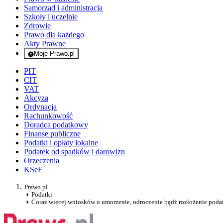
Samorząd i administracja
Szkoły i uczelnie
Zdrowie
Prawo dla każdego
Akty Prawne
Moje Prawo.pl
- rejestracja i logowanie do serwisu
PIT
CIT
VAT
Akcyza
Ordynacja
Rachunkowość
Doradca podatkowy
Finanse publiczne
Podatki i opłaty lokalne
Podatek od spadków i darowizn
Orzeczenia
KSeF
Prawo.pl
Podatki
Coraz więcej wniosków o umorzenie, odroczenie bądź rozłożenie podat