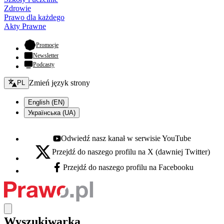
Zdrowie
Prawo dla każdego
Akty Prawne
- otwiera się w nowej karcie
Promocje
Newsletter
Podcasty
Zmień język - bieżący:
Zmień język strony
PL
English (EN)
Українська (UA)
Odwiedź nasz kanał w serwisie YouTube
Youtube - otwiera się w nowej karcie
Przejdź do naszego profilu na X (dawniej Twitter)
X - otwiera się w nowej karcie
Przejdź do naszego profilu na Facebooku
Facebook - otwiera się w nowej karcie
Wyszukiwarka