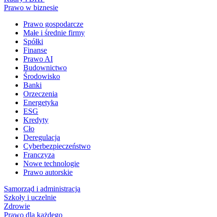
Prawo w biznesie
Prawo gospodarcze
Małe i średnie firmy
Spółki
Finanse
Prawo AI
Budownictwo
Środowisko
Banki
Orzeczenia
Energetyka
ESG
Kredyty
Cło
Deregulacja
Cyberbezpieczeństwo
Franczyza
Nowe technologie
Prawo autorskie
Samorząd i administracja
Szkoły i uczelnie
Zdrowie
Prawo dla każdego