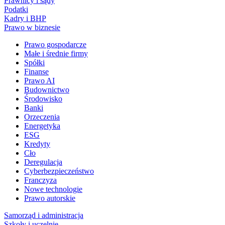
Prawnicy i sądy
Podatki
Kadry i BHP
Prawo w biznesie
Prawo gospodarcze
Małe i średnie firmy
Spółki
Finanse
Prawo AI
Budownictwo
Środowisko
Banki
Orzeczenia
Energetyka
ESG
Kredyty
Cło
Deregulacja
Cyberbezpieczeństwo
Franczyza
Nowe technologie
Prawo autorskie
Samorząd i administracja
Szkoły i uczelnie