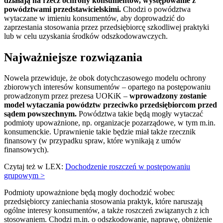
działają na rzecz ochrony konsumentów, występowanie z
powództwami przedstawicielskimi.
Chodzi o powództwa
wytaczane w imieniu konsumentów, aby doprowadzić do
zaprzestania stosowania przez przedsiębiorcę szkodliwej praktyki
lub w celu uzyskania środków odszkodowawczych.
Najważniejsze rozwiązania
Nowela przewiduje, że obok dotychczasowego modelu ochrony
zbiorowych interesów konsumentów – opartego na postępowaniu
prowadzonym przez prezesa UOKiK –
wprowadzony zostanie
model wytaczania powództw przeciwko przedsiębiorcom przed
sądem powszechnym.
Powództwa takie będą mogły wytaczać
podmioty upoważnione, np. organizacje pozarządowe, w tym m.in.
konsumenckie. Uprawnienie takie będzie miał także rzecznik
finansowy (w przypadku spraw, które wynikają z umów
finansowych).
Czytaj też w LEX:
Dochodzenie roszczeń w postępowaniu
grupowym >
Podmioty upoważnione będą mogły dochodzić wobec
przedsiębiorcy zaniechania stosowania praktyk, które naruszają
ogólne interesy konsumentów, a także roszczeń związanych z ich
stosowaniem. Chodzi m.in. o odszkodowanie, naprawę, obniżenie