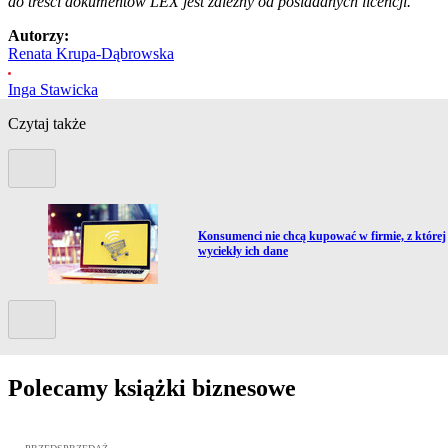
do treści dokumentów LEX jest zależny od posiadanych licencji.
Autorzy:
Renata Krupa-Dąbrowska
Inga Stawicka
Czytaj także
Poprzedni slide
Przejdź do artykułu:
Konsumenci nie chcą kupować w firmie, z której
wyciekły ich dane
Kolejny slide
Polecamy książki biznesowe
Przejdź do: Dyrektywa NIS2. Komentarz [PRZEDSPRZEDAŻ], Mateu