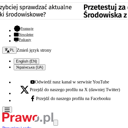
- otwiera się w nowej karcie
Promocje
Newsletter
Podcasty
Zmień język - bieżący:
Zmień język strony
PL
English (EN)
Українська (UA)
Odwiedź nasz kanał w serwisie YouTube
Youtube - otwiera się w nowej karcie
Przejdź do naszego profilu na X (dawniej Twitter)
X - otwiera się w nowej karcie
Przejdź do naszego profilu na Facebooku
Facebook - otwiera się w nowej karcie