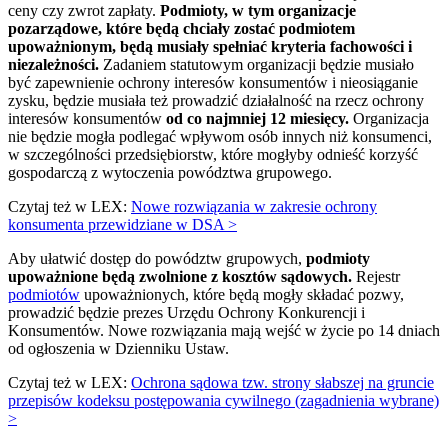
ceny czy zwrot zapłaty.
Podmioty, w tym organizacje
pozarządowe, które będą chciały zostać podmiotem
upoważnionym, będą musiały spełniać kryteria fachowości i
niezależności.
Zadaniem statutowym organizacji będzie musiało
być zapewnienie ochrony interesów konsumentów i nieosiąganie
zysku, będzie musiała też prowadzić działalność na rzecz ochrony
interesów konsumentów
od co najmniej 12 miesięcy.
Organizacja
nie będzie mogła podlegać wpływom osób innych niż konsumenci,
w szczególności przedsiębiorstw, które mogłyby odnieść korzyść
gospodarczą z wytoczenia powództwa grupowego.
Czytaj też w LEX:
Nowe rozwiązania w zakresie ochrony
konsumenta przewidziane w DSA >
Aby ułatwić dostęp do powództw grupowych,
podmioty
upoważnione będą zwolnione z kosztów sądowych.
Rejestr
podmiotów
upoważnionych, które będą mogły składać pozwy,
prowadzić będzie prezes Urzędu Ochrony Konkurencji i
Konsumentów. Nowe rozwiązania mają wejść w życie po 14 dniach
od ogłoszenia w Dzienniku Ustaw.
Czytaj też w LEX:
Ochrona sądowa tzw. strony słabszej na gruncie
przepisów kodeksu postępowania cywilnego (zagadnienia wybrane)
>