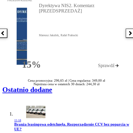
PRZEDSPRZEDAŻ
Dyrektywa NIS2. Komentarz
[PRZEDSPRZEDAŻ]
Poprzednia książka
N
Mateusz Jakubik, Rafał Prabucki
15%
Sprawdź
Rabatu
Cena promocyjna: 296,65 zł |
Cena regularna: 349,00 zł
Najniższa cena w ostatnich 30 dniach: 244,30 zł
Ostatnio dodane
15:18
Przejdź do artykułu:
Branża leasingowa odetchnęła. Rozporządzenie CCV bez poparcia w
UE?