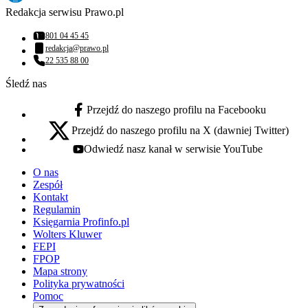
Redakcja serwisu Prawo.pl
801 04 45 45
Numer telefonu:
redakcja@prawo.pl
Adres email:
22 535 88 00
Numer telefonu:
Śledź nas
Przejdź do naszego profilu na Facebooku
facebook - otwiera się w nowej karcie
Przejdź do naszego profilu na X (dawniej Twitter)
x - otwiera się w nowej karcie
Odwiedź nasz kanał w serwisie YouTube
youtube - otwiera się w nowej karcie
O nas
Zespół
Kontakt
Regulamin
Księgarnia Profinfo.pl
Wolters Kluwer
FEPI
FPOP
Mapa strony
Polityka prywatności
Pomoc