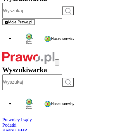
Szukaj
Moje Prawo.pl
- rejestracja i logowanie do serwisu
Nasze serwisy
Wyszukiwarka
Szukaj
Nasze serwisy
Prawnicy i sądy
Podatki
Kadry i BHP