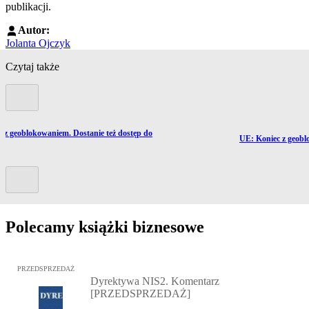
publikacji.
Autor:
Jolanta Ojczyk
Czytaj także
Poprzedni slide
 z geoblokowaniem. Dostanie też dostęp do
Przejdź do artykułu
UE: Koniec z geob
Kolejny slide
Polecamy książki biznesowe
Przejdź do: Dyrektywa NIS2. Komentarz [PRZEDSPRZEDAŻ], Mateu
PRZEDSPRZEDAŻ
Dyrektywa NIS2. Komentarz
[PRZEDSPRZEDAŻ]