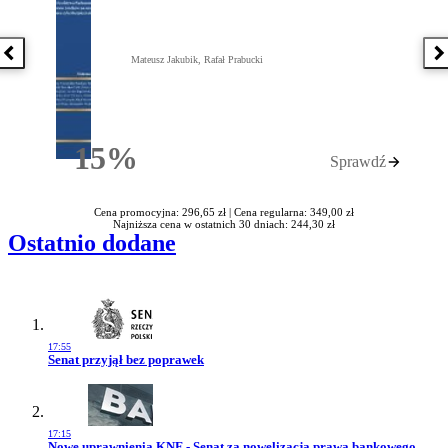
Poprzednia książka
N
Mateusz Jakubik, Rafał Prabucki
15%
Sprawdź
Rabatu
Cena promocyjna: 296,65 zł |
Cena regularna: 349,00 zł
Najniższa cena w ostatnich 30 dniach: 244,30 zł
Ostatnio dodane
17:55
Przejdź do artykułu:
Senat przyjął bez poprawek
17:15
Przejdź do artykułu:
Nowe uprawnienia KNF - Senat za nowelizacją prawa bankowego