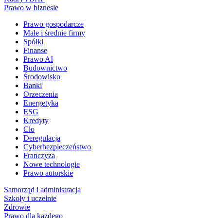
Prawo w biznesie
Prawo gospodarcze
Małe i średnie firmy
Spółki
Finanse
Prawo AI
Budownictwo
Środowisko
Banki
Orzeczenia
Energetyka
ESG
Kredyty
Cło
Deregulacja
Cyberbezpieczeństwo
Franczyza
Nowe technologie
Prawo autorskie
Samorząd i administracja
Szkoły i uczelnie
Zdrowie
Prawo dla każdego