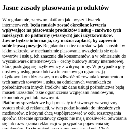
Jasne zasady plasowania produktów
W regulaminie, zarówno platform jak i wyszukiwarek
internetowych,
będą musiały zostać określone kryteria
wpływające na plasowanie produktów i usług - zarówno tych
należących do platformy (własnych) jak i użytkowników
.
Jawne będzie informacja, czy można zapłacić, by zapewnić
sobie lepszą pozycję.
Regulamin ma tez określać w jaki sposób i w
jakim zakresie, w mechanizmie plasowania uwzględnia się opis
towarów i usług, ich znacznie dla konsumentów, a w odniesieniu do
wyszukiwarek internetowych – cechy budowy strony internetowej,
którą posługują się użytkownicy z witryną firmy. W przypadku gdy
dostawcy usług pośrednictwa internetowego ograniczają
użytkownikom biznesowym możliwość oferowania konsumentom
tych samych towarów i usług na odmiennych warunkach za
pośrednictwem innych środków niż dane usługi pośrednictwa będą
musieli uzasadnić takie ograniczenia względami handlowymi,
ekonomicznymi lub prawnymi.
Platformy sprzedażowe będą musiały też stworzyć wewnętrzny
system obsługi reklamacji, w tym podać kontakt do niezależnych
mediatorów, z którymi chcą współpracować w celu rozstrzygania
sporów. Obecnie sprzedawcy często nie mają możliwości odwołania
się lub rozwiązania reklamacji w przypadku pojawienia się
problemów. To się zmieni wraz z nowymi zasadami. Choć