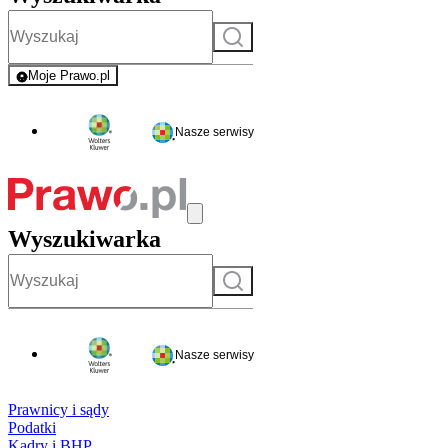
Szukaj
Moje Prawo.pl
- rejestracja i logowanie do serwisu
Nasze serwisy
Wyszukiwarka
Szukaj
Nasze serwisy
Prawnicy i sądy
Podatki
Kadry i BHP