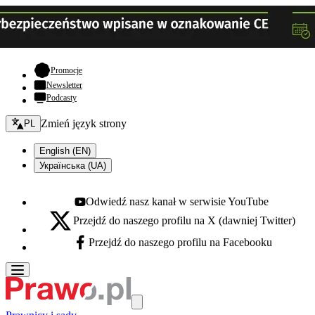
- otwiera się w nowej karcie
Promocje
Newsletter
Podcasty
Zmień język - bieżący:
Zmień język strony
PL
English (EN)
Українська (UA)
Odwiedź nasz kanał w serwisie YouTube
Youtube - otwiera się w nowej karcie
Przejdź do naszego profilu na X (dawniej Twitter)
X - otwiera się w nowej karcie
Przejdź do naszego profilu na Facebooku
Facebook - otwiera się w nowej karcie