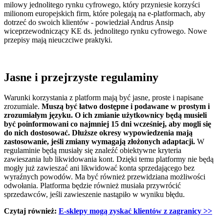
milowy jednolitego rynku cyfrowego, który przyniesie korzyści
milionom europejskich firm, które polegają na e-platformach, aby
dotrzeć do swoich klientów - powiedział Andrus Ansip
wiceprzewodniczący KE ds. jednolitego rynku cyfrowego. Nowe
przepisy mają nieuczciwe praktyki.
Jasne i przejrzyste regulaminy
Warunki korzystania z platform mają być jasne, proste i napisane
zrozumiale.
Muszą być łatwo dostępne i podawane w prostym i
zrozumiałym języku. O ich zmianie użytkownicy będą musieli
być poinformowani co najmniej 15 dni wcześniej, aby mogli się
do nich dostosować. Dłuższe okresy wypowiedzenia mają
zastosowanie, jeśli zmiany wymagają złożonych adaptacji.
W
regulaminie będą musiały się znaleźć obiektywne kryteria
zawieszania lub likwidowania kont. Dzięki temu platformy nie będą
mogły już zawieszać ani likwidować konta sprzedającego bez
wyraźnych powodów. Ma być również przewidziana możliwości
odwołania. Platforma będzie również musiała przywrócić
sprzedawców, jeśli zawieszenie nastąpiło w wyniku błędu.
Czytaj również:
E-sklepy mogą zyskać klientów z zagranicy
>>