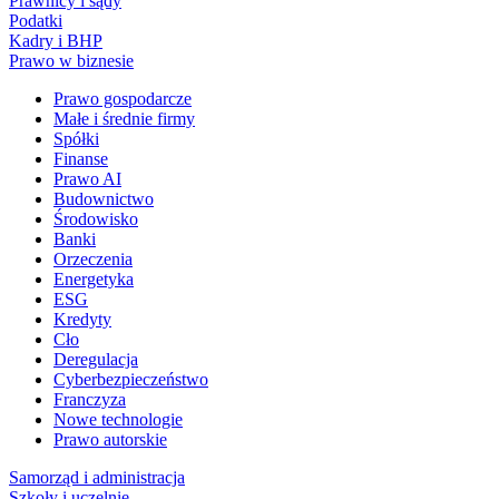
Prawnicy i sądy
Podatki
Kadry i BHP
Prawo w biznesie
Prawo gospodarcze
Małe i średnie firmy
Spółki
Finanse
Prawo AI
Budownictwo
Środowisko
Banki
Orzeczenia
Energetyka
ESG
Kredyty
Cło
Deregulacja
Cyberbezpieczeństwo
Franczyza
Nowe technologie
Prawo autorskie
Samorząd i administracja
Szkoły i uczelnie