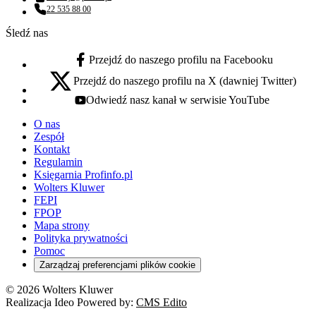
Adres email:
22 535 88 00
Numer telefonu:
Śledź nas
Przejdź do naszego profilu na Facebooku
facebook - otwiera się w nowej karcie
Przejdź do naszego profilu na X (dawniej Twitter)
x - otwiera się w nowej karcie
Odwiedź nasz kanał w serwisie YouTube
youtube - otwiera się w nowej karcie
O nas
Zespół
Kontakt
Regulamin
Księgarnia Profinfo.pl
Wolters Kluwer
FEPI
FPOP
Mapa strony
Polityka prywatności
Pomoc
Zarządzaj preferencjami plików cookie
© 2026 Wolters Kluwer
Realizacja Ideo Powered by:
CMS Edito