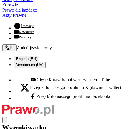
Zdrowie
Prawo dla każdego
Akty Prawne
- otwiera się w nowej karcie
Promocje
Newsletter
Podcasty
Zmień język - bieżący:
Zmień język strony
PL
English (EN)
Українська (UA)
Odwiedź nasz kanał w serwisie YouTube
Youtube - otwiera się w nowej karcie
Przejdź do naszego profilu na X (dawniej Twitter)
X - otwiera się w nowej karcie
Przejdź do naszego profilu na Facebooku
Facebook - otwiera się w nowej karcie
Wyszukiwarka