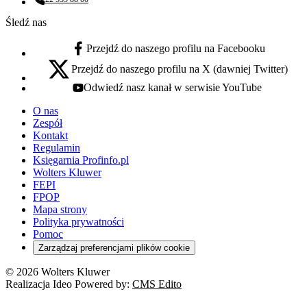
Numer telefonu:
Śledź nas
Przejdź do naszego profilu na Facebooku
facebook - otwiera się w nowej karcie
Przejdź do naszego profilu na X (dawniej Twitter)
x - otwiera się w nowej karcie
Odwiedź nasz kanał w serwisie YouTube
youtube - otwiera się w nowej karcie
O nas
Zespół
Kontakt
Regulamin
Księgarnia Profinfo.pl
Wolters Kluwer
FEPI
FPOP
Mapa strony
Polityka prywatności
Pomoc
Zarządzaj preferencjami plików cookie
© 2026 Wolters Kluwer
Realizacja Ideo Powered by:
CMS Edito