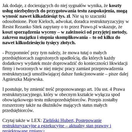
Jak dodaje, z docierających do niej sygnałów wynika, że
koszty
usług niezbędnych do przygotowania testu zaspokojenia, mogą
wynosić nawet kilkadziesiąt tys. zł
. Nie są to szacunki
odosobnione. Piotr Kieloch, adwokat, doradca restrukturyzacyjny w
Resist Rezanko Sitek zapytany o to przez Prawo.pl wskazuje, że
koszt sporządzenia wyceny – w zależności od przyjętej metody,
zakresu majątku i stopnia skomplikowania – to od kilku do
nawet kilkudziesięciu tysięcy złotych.
- Przypomnieć przy tym należy, że mowa tutaj o małych
przedsiębiorcach zagrożonych upadłością, dla których każdy
dodatkowy wydatek może doprowadzić do konieczności likwidacji
firmy i tworzonych w niej miejsc pracy zamiast przeprowadzenia
restrukturyzacji umożliwiającej dalsze funkcjonowanie – pisze dalej
Agnieszka Majewska.
I postuluje, by zmienić treść proponowanego art. 10a ust. 4 Prawa
restrukturyzacyjnego, który w obecnym kształcie wyłącza spod
obowiązkowego testu mikroprzedsiębiorców. Przepis zostałby
rozszerzony także na dłużników mających status małych
przedsiębiorców.
Czytaj także w LEX:
Zieliński Hubert, Postępowanie
restrukturyzacyjne a egzekucyjne – aktualny stan prawny i
projektowane zmiany>