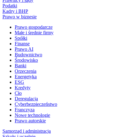
Prawnicy i sądy
Podatki
Kadry i BHP
Prawo w biznesie
Prawo gospodarcze
Małe i średnie firmy
Spółki
Finanse
Prawo AI
Budownictwo
Środowisko
Banki
Orzeczenia
Energetyka
ESG
Kredyty
Cło
Deregulacja
Cyberbezpieczeństwo
Franczyza
Nowe technologie
Prawo autorskie
Samorząd i administracja
Szkoły i uczelnie