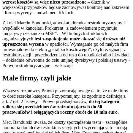
wzrost kosztów są więc nieco przesadzone
– dłużnik w
większości przypadków będzie zachowywał kontrolę nad zakresem
i formą wyceny – mówi mec. Kieloch.
Z kolei Marcin Bandurski, adwokat, doradca restrukturyzacyjny i
wspólnik w kancelarii Prokurent „z zadowoleniem przyjmuje
inicjatywę rzeczniczki MŚP”. - W drobnych strukturach
organizacyjnych
test zaspokojenia może okazać się droższy niż
uproszczona wycena
w upadłości. Wymaganie go od małych firm
prowadziłoby do efektu „paraliżu kosztowego”, czyli rezygnacji z
restrukturyzacji i przechodzenia od razu do upadłości albo likwidacji
– dokładnie odwrotnie do celu unijnej dyrektywy i polskiej ustawy -
Prawo restrukturyzacyjne – wskazuje.
Małe firmy, czyli jakie
Wszyscy rozmówcy Prawo.pl zwracają uwagę na to, że małe firmy
to dość szeroka kategoria. Przypomnijmy, że zgodnie z definicją z
art. 7 ust. 2 ustawy – Prawo przedsiębiorców,
do tej kategorii
zalicza się przedsiębiorców zatrudniających do 50
pracowników i osiągających roczny obrót do 10 mln euro.
Mec. Bandurski uważa, że koszty sporządzenia testu – szczególnie
honoraria doradców restrukturyzacyjnych i wyceniających – mogą
przekroczyć możliwości takich firm. Mec. Frosztęga wskazuje zaś,