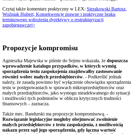
Czytaj także komentarz praktyczny w LEX:
Sierakowski Bartosz,
Woźniak Hubert, Konsekwencje prawne i praktyczne braku
terminowego wdrożenia dyrektywy o restrukturyzacji
zapobiegawczej>
Propozycje kompromisu
Agnieszka Majewska w piśmie do Sejmu wskazała, że
dopuszcza
wprowadzenie katalogu przypadków, w których wymóg
sporządzenia testu zaspokojenia znajdowałby zastosowanie
również wobec małych przedsiębiorców
. - Podkreślić jednak
należy, że zasadą powinno być wyłączenie obowiązku sporządzenia
testu w postępowaniach w sprawach mikroprzedsiębiorców oraz
małych przedsiębiorców, jako wymogu nieadekwatnego do sytuacji
i możliwości tych podmiotów w obliczu krytycznych trudności
finansowych – zaznacza.
Także mec. Bandurski ma propozycje kompromisową. -
Rozwiązanie legislacyjne mogłoby obejmować zwolnienie
małych przedsiębiorców z testu zaspokojenia, z możliwością
nakazu przez sąd jego sporządzenia, gdy łączna wartość