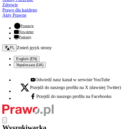
Zdrowie
Prawo dla każdego
Akty Prawne
- otwiera się w nowej karcie
Promocje
Newsletter
Podcasty
Zmień język - bieżący:
Zmień język strony
PL
English (EN)
Українська (UA)
Odwiedź nasz kanał w serwisie YouTube
Youtube - otwiera się w nowej karcie
Przejdź do naszego profilu na X (dawniej Twitter)
X - otwiera się w nowej karcie
Przejdź do naszego profilu na Facebooku
Facebook - otwiera się w nowej karcie
Wyszukiwarka