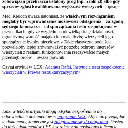
zobowiązań przekracza ustalony próg (np. 5 mln zł) albo gdy
sprzeciw zgłosi kwalifikowana większość wierzycieli
– opisuje.
Mec. Kieloch uważa natomiast, że
właściwym rozwiązaniem
mogłoby być wprowadzenie możliwości odstąpienia – za zgodą
sędziego-komisarza – od sporządzania testu zaspokojenia
w
przypadkach, gdy ze względu na niewielką skalę działalności,
ograniczoną wartość majątku lub małą liczbę wierzycieli jego
sporządzenie byłoby niecelowe. - Takie elastyczne podejście
pozwalałoby lepiej zrównoważyć potrzebę ochrony interesów
wierzycieli z realiami funkcjonowania rzeczywiście małych
przedsiębiorców – uważa prawnik.
Czytaj artykuł w LEX:
Adamus Rafał, Instytucja testu zaspokojenia
wierzycieli w Prawie restrukturyzacyjnym>
--------------------------------------------------------------------------------------
--------------------------------------------------------
Linki w tekście artykułu mogą odsyłać bezpośrednio do
odpowiednich dokumentów w
programie LEX
. Aby móc przeglądać
te dokumenty, konieczne jest
zalogowanie się do programu
. Dostęp
do treści dokumentów LEX jest zależny od posiadanych licencji.