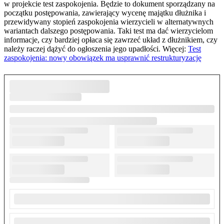
w projekcie test zaspokojenia. Będzie to dokument sporządzany na
początku postępowania, zawierający wycenę majątku dłużnika i
przewidywany stopień zaspokojenia wierzycieli w alternatywnych
wariantach dalszego postępowania. Taki test ma dać wierzycielom
informacje, czy bardziej opłaca się zawrzeć układ z dłużnikiem, czy
należy raczej dążyć do ogłoszenia jego upadłości. Więcej:
Test
zaspokojenia: nowy obowiązek ma usprawnić restrukturyzację