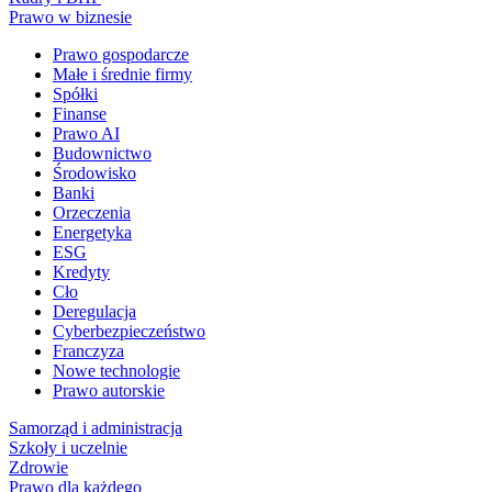
Prawo w biznesie
Prawo gospodarcze
Małe i średnie firmy
Spółki
Finanse
Prawo AI
Budownictwo
Środowisko
Banki
Orzeczenia
Energetyka
ESG
Kredyty
Cło
Deregulacja
Cyberbezpieczeństwo
Franczyza
Nowe technologie
Prawo autorskie
Samorząd i administracja
Szkoły i uczelnie
Zdrowie
Prawo dla każdego