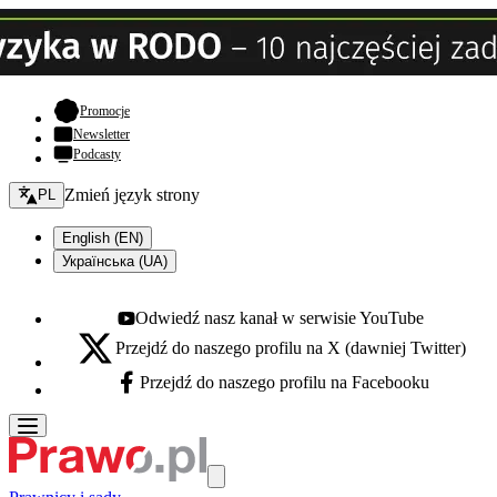
- otwiera się w nowej karcie
Promocje
Newsletter
Podcasty
Zmień język - bieżący:
Zmień język strony
PL
English (EN)
Українська (UA)
Odwiedź nasz kanał w serwisie YouTube
Youtube - otwiera się w nowej karcie
Przejdź do naszego profilu na X (dawniej Twitter)
X - otwiera się w nowej karcie
Przejdź do naszego profilu na Facebooku
Facebook - otwiera się w nowej karcie