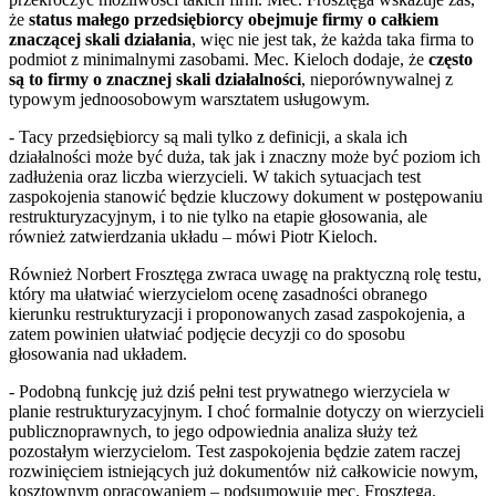
że
status małego przedsiębiorcy obejmuje firmy o całkiem
znaczącej skali działania
, więc nie jest tak, że każda taka firma to
podmiot z minimalnymi zasobami. Mec. Kieloch dodaje, że
często
są to firmy o znacznej skali działalności
, nieporównywalnej z
typowym jednoosobowym warsztatem usługowym.
- Tacy przedsiębiorcy są mali tylko z definicji, a skala ich
działalności może być duża, tak jak i znaczny może być poziom ich
zadłużenia oraz liczba wierzycieli. W takich sytuacjach test
zaspokojenia stanowić będzie kluczowy dokument w postępowaniu
restrukturyzacyjnym, i to nie tylko na etapie głosowania, ale
również zatwierdzania układu – mówi Piotr Kieloch.
Również Norbert Frosztęga zwraca uwagę na praktyczną rolę testu,
który ma ułatwiać wierzycielom ocenę zasadności obranego
kierunku restrukturyzacji i proponowanych zasad zaspokojenia, a
zatem powinien ułatwiać podjęcie decyzji co do sposobu
głosowania nad układem.
- Podobną funkcję już dziś pełni test prywatnego wierzyciela w
planie restrukturyzacyjnym. I choć formalnie dotyczy on wierzycieli
publicznoprawnych, to jego odpowiednia analiza służy też
pozostałym wierzycielom. Test zaspokojenia będzie zatem raczej
rozwinięciem istniejących już dokumentów niż całkowicie nowym,
kosztownym opracowaniem – podsumowuje mec. Frosztęga.