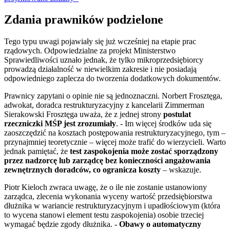
Zdania prawników podzielone
Tego typu uwagi pojawiały się już wcześniej na etapie prac
rządowych. Odpowiedzialne za projekt Ministerstwo
Sprawiedliwości uznało jednak, że tylko mikroprzedsiębiorcy
prowadzą działalność w niewielkim zakresie i nie posiadają
odpowiedniego zaplecza do tworzenia dodatkowych dokumentów.
Prawnicy zapytani o opinie nie są jednoznaczni. Norbert Frosztęga,
adwokat, doradca restrukturyzacyjny z kancelarii Zimmerman
Sierakowski Frosztęga uważa, że z jednej strony
postulat
rzeczniczki MŚP jest zrozumiały
. - Im więcej środków uda się
zaoszczędzić na kosztach postępowania restrukturyzacyjnego, tym –
przynajmniej teoretycznie – więcej może trafić do wierzycieli. Warto
jednak pamiętać, że
test zaspokojenia może zostać sporządzony
przez nadzorcę lub zarządcę bez konieczności angażowania
zewnętrznych doradców, co ogranicza koszty
– wskazuje.
Piotr Kieloch zwraca uwagę, że o ile nie zostanie ustanowiony
zarządca, zlecenia wykonania wyceny wartość przedsiębiorstwa
dłużnika w wariancie restrukturyzacyjnym i upadłościowym (która
to wycena stanowi element testu zaspokojenia) osobie trzeciej
wymagać będzie zgody dłużnika. -
Obawy o automatyczny