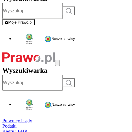
Szukaj
Moje Prawo.pl
- rejestracja i logowanie do serwisu
Nasze serwisy
Wyszukiwarka
Szukaj
Nasze serwisy
Prawnicy i sądy
Podatki
Kadry i BHP