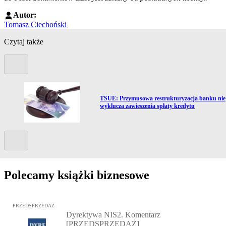
Autor:
Tomasz Ciechoński
Czytaj także
Poprzedni slide
Przejdź do artykułu:
TSUE: Przymusowa restrukturyzacja banku nie
wyklucza zawieszenia spłaty kredytu
Kolejny slide
Polecamy książki biznesowe
Przejdź do: Dyrektywa NIS2. Komentarz [PRZEDSPRZEDAŻ], Mateu
PRZEDSPRZEDAŻ
Dyrektywa NIS2. Komentarz
[PRZEDSPRZEDAŻ]