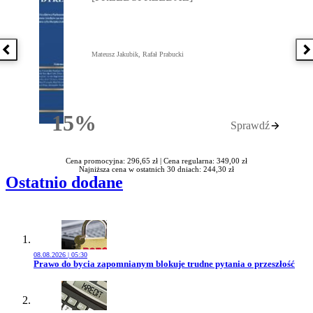
Poprzednia książka
N
Mateusz Jakubik, Rafał Prabucki
15%
Sprawdź
Rabatu
Cena promocyjna: 296,65 zł |
Cena regularna: 349,00 zł
Najniższa cena w ostatnich 30 dniach: 244,30 zł
Ostatnio dodane
08.08.2026 | 05:30
Przejdź do artykułu:
Prawo do bycia zapomnianym blokuje trudne pytania o przeszłość