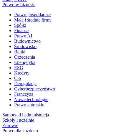
Prawo w biznesie
Prawo gospodarcze
Małe i średnie firmy
Spółki
Finanse
Prawo AI
Budownictwo
Środowisko
Banki
Orzeczenia
Energetyka
ESG
Kredyty
Cło
Deregulacja
Cyberbezpieczeństwo
Franczyza
Nowe technologie
Prawo autorskie
Samorząd i administracja
Szkoły i uczelnie
Zdrowie
Prawo dla każdego