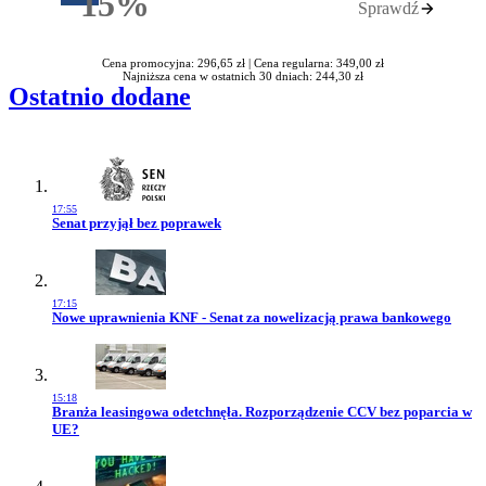
15%
Sprawdź
Rabatu
Cena promocyjna: 296,65 zł |
Cena regularna: 349,00 zł
Najniższa cena w ostatnich 30 dniach: 244,30 zł
Ostatnio dodane
17:55
Przejdź do artykułu:
Senat przyjął bez poprawek
17:15
Przejdź do artykułu:
Nowe uprawnienia KNF - Senat za nowelizacją prawa bankowego
15:18
Przejdź do artykułu:
Branża leasingowa odetchnęła. Rozporządzenie CCV bez poparcia w
UE?