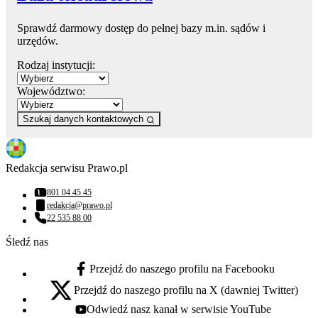
Sprawdź darmowy dostęp do pełnej bazy m.in. sądów i
urzędów.
Rodzaj instytucji:
Województwo:
Szukaj danych kontaktowych
Redakcja serwisu Prawo.pl
801 04 45 45
Numer telefonu:
redakcja@prawo.pl
Adres email:
22 535 88 00
Numer telefonu:
Śledź nas
Przejdź do naszego profilu na Facebooku
facebook - otwiera się w nowej karcie
Przejdź do naszego profilu na X (dawniej Twitter)
x - otwiera się w nowej karcie
Odwiedź nasz kanał w serwisie YouTube
youtube - otwiera się w nowej karcie