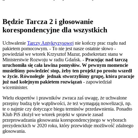
Będzie Tarcza 2 i głosowanie
korespondencyjne dla wszystkich
Uchwalenie
Tarczy Antykryzysowej
nie kończy prac rządu nad
pakietem pomocowym. - To nie jest nasze ostatnie słowo -
powiedział we wtorek Krzysztof Mazur, podsekretarz stanu w
Ministerstwie Rozwoju w radiu Gdańsk. -
Pracując nad tarczą
uruchomiła się cała lawina pomysłów. W pewnym momencie
musieliśmy powiedzieć stop, żeby ten projekt po prostu wszedł
w życie. Równolegle jednak stworzyliśmy grupę, która pracuje
już nad kolejnym pakietem rozwiązań
- zapowiedział
wiceminister.
Wielu ekspertów i prawników zwraca zaś uwagę, że uchwalone
przepisy budzą tyle wątpliwości, że też wymagają nowelizacji, np.
te o najmie czy dotyczące biegu terminów przedawnienia. Ponadto
Klub PiS złożył we wtorek projekt w sprawie zasad
przeprowadzania głosowania korespondencyjnego w wyborach
prezydenckich w 2020 roku, który przewiduje możliwość zdalnego
głosowania.