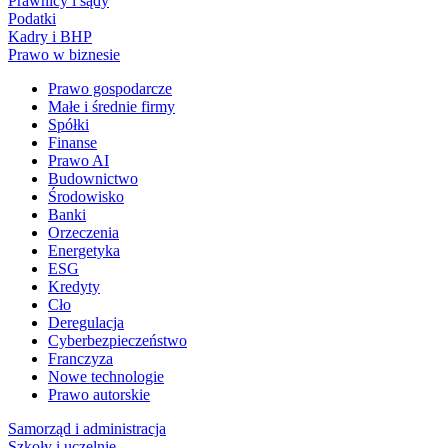
Prawnicy i sądy
Podatki
Kadry i BHP
Prawo w biznesie
Prawo gospodarcze
Małe i średnie firmy
Spółki
Finanse
Prawo AI
Budownictwo
Środowisko
Banki
Orzeczenia
Energetyka
ESG
Kredyty
Cło
Deregulacja
Cyberbezpieczeństwo
Franczyza
Nowe technologie
Prawo autorskie
Samorząd i administracja
Szkoły i uczelnie