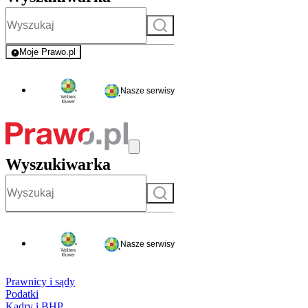
Szukaj
Moje Prawo.pl
- rejestracja i logowanie do serwisu
Nasze serwisy
Wyszukiwarka
Szukaj
Nasze serwisy
Prawnicy i sądy
Podatki
Kadry i BHP