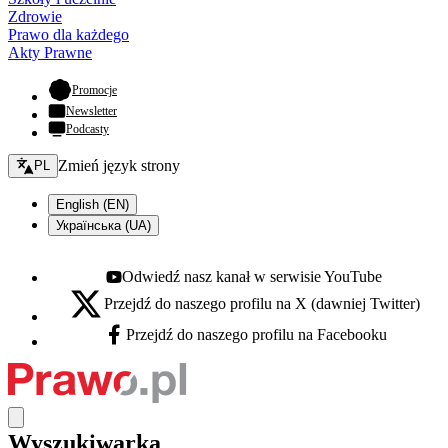
Zdrowie
Prawo dla każdego
Akty Prawne
- otwiera się w nowej karcie
Promocje
Newsletter
Podcasty
Zmień język - bieżący:
Zmień język strony
PL
English (EN)
Українська (UA)
Odwiedź nasz kanał w serwisie YouTube
Youtube - otwiera się w nowej karcie
Przejdź do naszego profilu na X (dawniej Twitter)
X - otwiera się w nowej karcie
Przejdź do naszego profilu na Facebooku
Facebook - otwiera się w nowej karcie
Wyszukiwarka