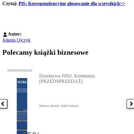
Czytaj:
PiS: Korespondencyjne głosowanie dla wszystkich>>
Autor:
Jolanta Ojczyk
Polecamy książki biznesowe
Przejdź do: Dyrektywa NIS2. Komentarz [PRZEDSPRZEDAŻ], Mateu
PRZEDSPRZEDAŻ
Dyrektywa NIS2. Komentarz
[PRZEDSPRZEDAŻ]
Poprzednia książka
N
Mateusz Jakubik, Rafał Prabucki