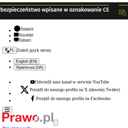
- otwiera się w nowej karcie
Promocje
Newsletter
Podcasty
Zmień język - bieżący:
Zmień język strony
PL
English (EN)
Українська (UA)
Odwiedź nasz kanał w serwisie YouTube
Youtube - otwiera się w nowej karcie
Przejdź do naszego profilu na X (dawniej Twitter)
X - otwiera się w nowej karcie
Przejdź do naszego profilu na Facebooku
Facebook - otwiera się w nowej karcie