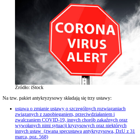
Źródło: iStock
Na tzw. pakiet antykryzysowy składają się trzy ustawy:
ustawa o zmianie ustawy o szczególnych rozwiązaniach
związanych z zapobieganiem, przeciwdziałaniem i
zwalczaniem COVID-19, innych chorób zakaźnych oraz
wywołanych nimi sytuacji kryzysowych oraz niektórych
innych ustaw (zwana specustawą antykryzysową, DzU z 31
marca, poz. 568)