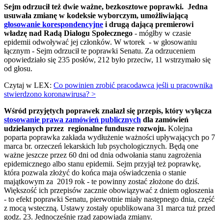
Sejm odrzucił też dwie ważne, bezkosztowe poprawki. Jedna
usuwała zmianę w kodeksie wyborczym, umożliwiającą
głosowanie korespondencyjne
i drugą dającą premierowi
władzę nad Radą Dialogu Społecznego
- mógłby w czasie
epidemii odwoływać jej członków. W wtorek - w głosowaniu
łącznym - Sejm odrzucił te poprawki Senatu. Za odrzuceniem
opowiedziało się 235 posłów, 212 było przeciw, 11 wstrzymało się
od głosu.
Czytaj w LEX:
Co powinien zrobić pracodawca jeśli u pracownika
stwierdzono koronawirusa? >
Wśród przyjętych poprawek znalazł się przepis, który wyłącza
stosowanie prawa zamówień publicznych
dla zamówień
udzielanych przez regionalne fundusze rozwoju.
Kolejna
poparta poprawka zakłada wydłużenie ważności upływających po 7
marca br. orzeczeń lekarskich lub psychologicznych. Będą one
ważne jeszcze przez 60 dni od dnia odwołania stanu zagrożenia
epidemicznego albo stanu epidemii. Sejm przyjął też poprawkę,
która pozwala złożyć do końca maja oświadczenia o stanie
majątkowym za 2019 rok - te powinny zostać złożone do dziś.
Większość ich przepisów zacznie obowiązywać z dniem ogłoszenia
- to efekt poprawki Senatu, pierwotnie miały następnego dnia, część
z mocą wsteczną. Ustawy zostały opublikowana 31 marca tuż przed
godz. 23. Jednocześnie rząd zapowiada zmiany.