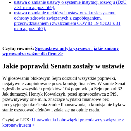
ustawa o zmianie ustawy o systemie instytucji rozwoju (DzU
z 31 marca, poz. 569);
ustawa o zmianie niektórych ustaw w zakresie systemu
ochrony zdrowia związanych z zapobieganiem,
przeciwdziałaniem i zwalczaniem COVID-19 (Dz.U z 31
marca, poz. 567).
Czytaj również:
Specustawa antykryzysowa - jakie zmiany
wprowadza ważne dla firm >>
Jakie poprawki Senatu zostały w ustawie
W głosowaniu blokowym Sejm odrzucił wszystkie poprawki,
negatywnie zaopiniowane przez komisję finansów. W sumie Senat
zgłosił do wszystkich projektów 104 poprawki, a Sejm poparł 32.
Jak tłumaczył Henryk Kowalczyk, poseł sprawozdawca z PiS,
przewidywały one m.in. znaczące wydatki finansowe bez
precyzyjnego określenia źródeł finansowania, a komisja nie była w
stanie oszacować efektów i zdała się na opinię rządu.
Czytaj w LEX:
Uprawnienia i obowiązki pracodawcy związane z
koronawirusem >