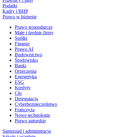
Prawnicy i sądy
Podatki
Kadry i BHP
Prawo w biznesie
Prawo gospodarcze
Małe i średnie firmy
Spółki
Finanse
Prawo AI
Budownictwo
Środowisko
Banki
Orzeczenia
Energetyka
ESG
Kredyty
Cło
Deregulacja
Cyberbezpieczeństwo
Franczyza
Nowe technologie
Prawo autorskie
Samorząd i administracja
Szkoły i uczelnie