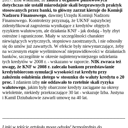
dotychczas nie ustalił miarodajnie skali bezprawnych praktyk
stosowanych przez banki, to główny zarzut kieruje do Komisji
Nadzoru Finansowego
, dawniej Urzędu Komisji Nadzoru
Finansowego. Kontrolerzy przyznają, że UKNF najszybciej
zidentyfikował zagrożenia wynikające z kredytów objętych
ryzykiem walutowym, ale działania KNF - jak dodają - były zbyt
ostrożne i ograniczone. Miały w szczególności charakter
niewiążących wytycznych, stopniowo zaostrzanych, i nie odnosiły
się do umów już zawartych. W efekcie były niewystarczające, żeby
na wczesnym etapie wyeliminować nieprawidłowości w działaniach
banków, szczególnie w okresie najintensywniejszego udzielania
tych kredytów w 2008 r. - wskazano w raporcie.
NIK zwraca też
uwagę, że KNF w 2008 r. zalecała bankom przedstawianie
kredytobiorcom symulacji wysokości rat kredytu przy
założeniu osłabienia złotego w stosunku do waluty kredytu o 20
proc.
I zdaniem izby
nie oddawało to rzetelnie skali ryzyka
walutowego
, jakim były obarczone kredyty zaciągane na okresy
wieloletnie, niekiedy przekraczające 30 lat - wskazuje Izba. Justyna
i Kamil Dziubakowie zawarli umowę na 40 lat.
--------------------------------------------------------------------------------------
--------------------------------------------------------
Linki w tekście artykułu mogą odsyłać bezpośrednio do