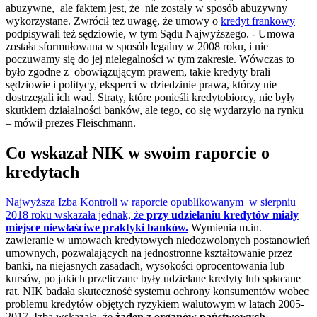
abuzywne, ale faktem jest, że nie zostały w sposób abuzywny
wykorzystane. Zwrócił też uwagę, że umowy o
kredyt frankowy
podpisywali też sędziowie, w tym Sądu Najwyższego. - Umowa
została sformułowana w sposób legalny w 2008 roku, i nie
poczuwamy się do jej nielegalności w tym zakresie. Wówczas to
było zgodne z obowiązującym prawem, takie kredyty brali
sędziowie i politycy, eksperci w dziedzinie prawa, którzy nie
dostrzegali ich wad. Straty, które ponieśli kredytobiorcy, nie były
skutkiem działalności banków, ale tego, co się wydarzyło na rynku
– mówił prezes Fleischmann.
Co wskazał NIK w swoim raporcie o
kredytach
Najwyższa Izba Kontroli w raporcie opublikowanym w sierpniu
2018 roku wskazała jednak, że
przy udzielaniu kredytów miały
miejsce niewłaściwe praktyki banków.
Wymienia m.in.
zawieranie w umowach kredytowych niedozwolonych postanowień
umownych, pozwalających na jednostronne kształtowanie przez
banki, na niejasnych zasadach, wysokości oprocentowania lub
kursów, po jakich przeliczane były udzielane kredyty lub spłacane
rat. NIK badała skuteczność systemu ochrony konsumentów wobec
problemu kredytów objętych ryzykiem walutowym w latach 2005-
2017. Izba wskazała, że
żaden z organów państwowych