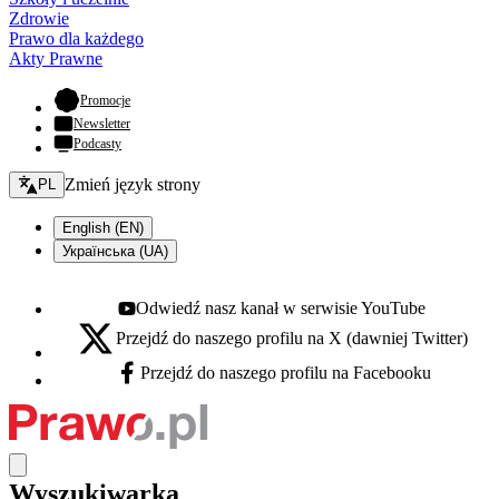
Zdrowie
Prawo dla każdego
Akty Prawne
- otwiera się w nowej karcie
Promocje
Newsletter
Podcasty
Zmień język - bieżący:
Zmień język strony
PL
English (EN)
Українська (UA)
Odwiedź nasz kanał w serwisie YouTube
Youtube - otwiera się w nowej karcie
Przejdź do naszego profilu na X (dawniej Twitter)
X - otwiera się w nowej karcie
Przejdź do naszego profilu na Facebooku
Facebook - otwiera się w nowej karcie
Wyszukiwarka