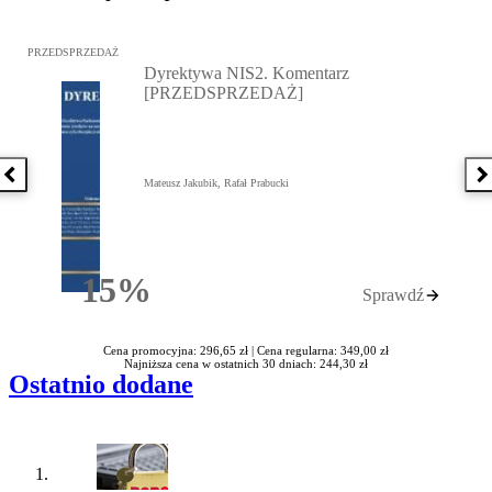
Przejdź do: Dyrektywa NIS2. Komentarz [PRZEDSPRZEDAŻ], Mateu
PRZEDSPRZEDAŻ
Dyrektywa NIS2. Komentarz
[PRZEDSPRZEDAŻ]
Poprzednia książka
N
Mateusz Jakubik, Rafał Prabucki
15%
Sprawdź
Rabatu
Cena promocyjna: 296,65 zł |
Cena regularna: 349,00 zł
Najniższa cena w ostatnich 30 dniach: 244,30 zł
Ostatnio dodane