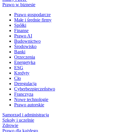
Prawo w biznesie
Prawo gospodarcze
Małe i średnie firmy
Spółki
Finanse
Prawo AI
Budownictwo
Środowisko
Banki
Orzeczenia
Energetyka
ESG
Kredyty
Cło
Deregulacja
Cyberbezpieczeństwo
Franczyza
Nowe technologie
Prawo autorskie
Samorząd i administracja
Szkoły i uczelnie
Zdrowie
Prawo dla każdego