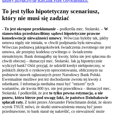
sprawy przyłączył się Rzecznik Praw Obywatelskich.
To jest tylko hipotetyczny scenariusz,
który nie musi się zadziać
-
To jest okropne przekłamanie
– podkreśla mec. Stolarski. –
W
stanowisku przedstawiliśmy sądowi hipotetyczne prawne
konsekwencje nieważności umowy
. Wówczas byłoby tak, jakby
umowa nigdy nie istniała, w chwili podpisania była nieważna.
Wówczas podstawą jakiegokolwiek świadczenia zwrotnego nie jest
umowa, ale przepisy kodeksu cywilnego o świadczeniu
nienależnym. Bank domagałby się kwoty, która nie jest spłacona do
chwili obecnej – tłumaczył mec. Stolarski. Jak ją hipotetycznie
wyliczył bank? Otóż przyjął, że udzielił kredyt niehipoteczny, w
polskich złotych o rynkowym oprocentowaniu, obliczonym na
podstawie stawek ogłaszanych przez Narodowy Bank Polski.
Ewentualnie możliwe jest też dochodzenie zwrotu tej kwoty z
odsetkami. I informacja medialna musi być "mixem" tych
wariantów, ale kwota 800 tys. nie jest prawidłowa – tłumaczył mec.
Stolarski. I podkreślił, że jest
to tylko pewna estymacja, a nie
pozew, która bierze pod uwagę fakt, że państwo Dziubakowie
spłacali raty.
Z kolei prezes Alexander Fleischmann dodał, że skoro
wyrok TSUE mówi, że skutki unieważnienia muszą być jasno
przedstawione, to bank starał się nakreślić, co nieważność może