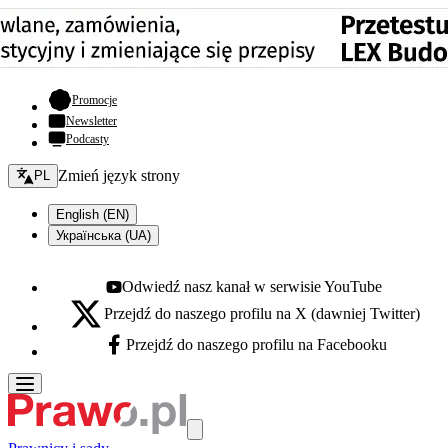
- otwiera się w nowej karcie
Promocje
Newsletter
Podcasty
Zmień język - bieżący:
Zmień język strony
PL
English (EN)
Українська (UA)
Odwiedź nasz kanał w serwisie YouTube
Youtube - otwiera się w nowej karcie
Przejdź do naszego profilu na X (dawniej Twitter)
X - otwiera się w nowej karcie
Przejdź do naszego profilu na Facebooku
Facebook - otwiera się w nowej karcie