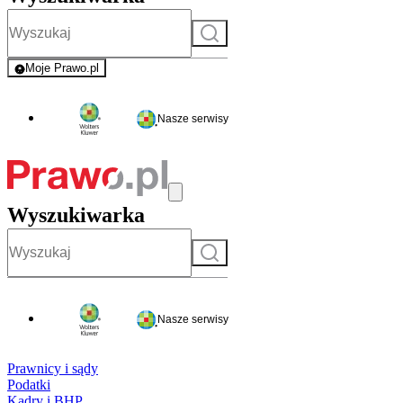
Szukaj
Moje Prawo.pl
- rejestracja i logowanie do serwisu
Nasze serwisy
Wyszukiwarka
Szukaj
Nasze serwisy
Prawnicy i sądy
Podatki
Kadry i BHP