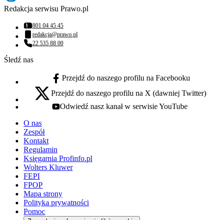
Redakcja serwisu Prawo.pl
801 04 45 45
Numer telefonu:
redakcja@prawo.pl
Adres email:
22 535 88 00
Numer telefonu:
Śledź nas
Przejdź do naszego profilu na Facebooku
facebook - otwiera się w nowej karcie
Przejdź do naszego profilu na X (dawniej Twitter)
x - otwiera się w nowej karcie
Odwiedź nasz kanał w serwisie YouTube
youtube - otwiera się w nowej karcie
O nas
Zespół
Kontakt
Regulamin
Księgarnia Profinfo.pl
Wolters Kluwer
FEPI
FPOP
Mapa strony
Polityka prywatności
Pomoc