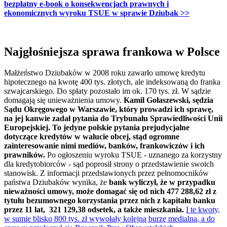
bezpłatny e-book o konsekwencjach prawnych i
ekonomicznych wyroku TSUE w sprawie Dziubak >>
Najgłośniejsza sprawa frankowa w Polsce
Małżeństwo Dziubaków w 2008 roku zawarło umowę kredytu
hipotecznego na kwotę 400 tys. złotych, ale indeksowaną do franka
szwajcarskiego. Do spłaty pozostało im ok. 170 tys. zł. W sądzie
domagają się unieważnienia umowy.
Kamil Gołaszewski, sędzia
Sądu Okręgowego w Warszawie, który prowadzi ich sprawę,
na jej kanwie zadał pytania do Trybunału Sprawiedliwości Unii
Europejskiej. To jedyne polskie pytania prejudycjalne
dotyczące kredytów w walucie obcej, stąd ogromne
zainteresowanie nimi mediów, banków, frankowiczów i ich
prawników.
Po ogłoszeniu wyroku TSUE - uznanego za korzystny
dla kredytobiorców - sąd poprosił strony o przedstawienie swoich
stanowisk. Z informacji przedstawionych przez pełnomocników
państwa Dziubaków wynika, że
bank wyliczył, że w przypadku
nieważności umowy, może domagać się od nich 477 288,62 zł z
tytułu bezumownego korzystania przez nich z kapitału banku
przez 11 lat, 321 129,38 odsetek, a także mieszkania.
I te kwoty,
w sumie blisko 800 tys. zł wywołały kolejną burzę medialną, a do