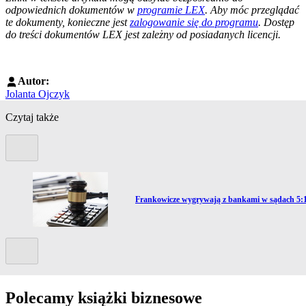
odpowiednich dokumentów w
programie LEX
. Aby móc przeglądać
te dokumenty, konieczne jest
zalogowanie się do programu
. Dostęp
do treści dokumentów LEX jest zależny od posiadanych licencji.
Autor:
Jolanta Ojczyk
Czytaj także
Poprzedni slide
Przejdź do artykułu:
Frankowicze wygrywają z bankami w sądach 5:
Kolejny slide
Polecamy książki biznesowe