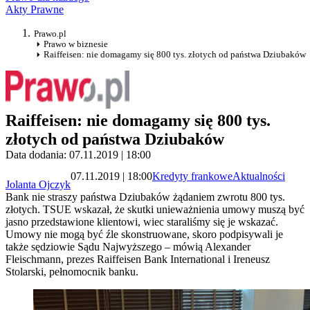
Akty Prawne
Prawo.pl
Prawo w biznesie
Raiffeisen: nie domagamy się 800 tys. złotych od państwa Dziubaków
Raiffeisen: nie domagamy się 800 tys.
złotych od państwa Dziubaków
Data dodania: 07.11.2019 | 18:00
07.11.2019 | 18:00
Kredyty frankowe
Aktualności
Jolanta Ojczyk
Bank nie straszy państwa Dziubaków żądaniem zwrotu 800 tys.
złotych. TSUE wskazał, że skutki unieważnienia umowy muszą być
jasno przedstawione klientowi, wiec staraliśmy się je wskazać.
Umowy nie mogą być źle skonstruowane, skoro podpisywali je
także sędziowie Sądu Najwyższego – mówią Alexander
Fleischmann, prezes Raiffeisen Bank International i Ireneusz
Stolarski, pełnomocnik banku.