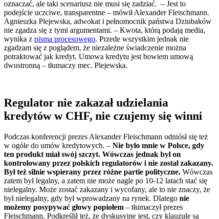
oznaczać, ale taki scenariusz nie musi się zadziać. – Jest to
podejście uczciwe, transparentne – mówił Alexander Fleischmann.
Agnieszka Plejewska, adwokat i pełnomocnik państwa Dziubaków
nie zgadza się z tymi argumentami. – Kwota, którą podają media,
wynika z
pisma procesowego
. Przede wszystkim jednak nie
zgadzam się z poglądem, że niezależne świadczenie można
potraktować jak kredyt. Umowa kredytu jest bowiem umową
dwustronną – tłumaczy mec. Plejewska.
Regulator nie zakazał udzielania
kredytów w CHF, nie czujemy się winni
Podczas konferencji prezes Alexander Fleischmann odniósł się też
w ogóle do umów kredytowych. –
Nie było mnie w Polsce, gdy
ten produkt miał swój szczyt. Wówczas jednak był on
kontrolowany przez polskich regulatorów i nie został zakazany.
Był też silnie wspierany przez różne partie polityczne.
Wówczas
zatem był legalny, a zatem nie może nagle po 10-12 latach stać się
nielegalny. Może zostać zakazany i wycofany, ale to nie znaczy, że
był nielegalny, gdy był wprowadzany na rynek. Dlatego
nie
możemy posypywać głowy popiołem
– tłumaczył prezes
Fleischmann. Podkreślił też, że dyskusyjne jest, czy klauzule są