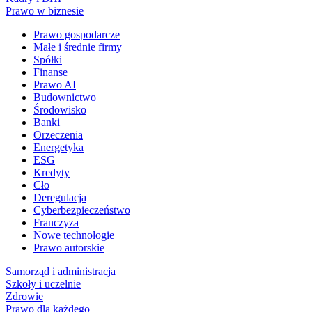
Prawo w biznesie
Prawo gospodarcze
Małe i średnie firmy
Spółki
Finanse
Prawo AI
Budownictwo
Środowisko
Banki
Orzeczenia
Energetyka
ESG
Kredyty
Cło
Deregulacja
Cyberbezpieczeństwo
Franczyza
Nowe technologie
Prawo autorskie
Samorząd i administracja
Szkoły i uczelnie
Zdrowie
Prawo dla każdego