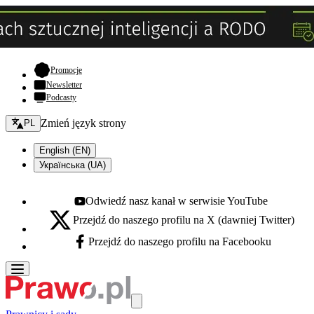
- otwiera się w nowej karcie
Promocje
Newsletter
Podcasty
Zmień język - bieżący:
Zmień język strony
PL
English (EN)
Українська (UA)
Odwiedź nasz kanał w serwisie YouTube
Youtube - otwiera się w nowej karcie
Przejdź do naszego profilu na X (dawniej Twitter)
X - otwiera się w nowej karcie
Przejdź do naszego profilu na Facebooku
Facebook - otwiera się w nowej karcie