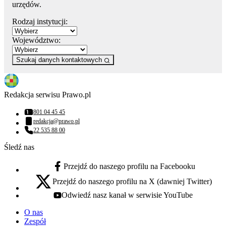
urzędów.
Rodzaj instytucji:
Województwo:
Szukaj danych kontaktowych
Redakcja serwisu Prawo.pl
801 04 45 45
Numer telefonu:
redakcja@prawo.pl
Adres email:
22 535 88 00
Numer telefonu:
Śledź nas
Przejdź do naszego profilu na Facebooku
facebook - otwiera się w nowej karcie
Przejdź do naszego profilu na X (dawniej Twitter)
x - otwiera się w nowej karcie
Odwiedź nasz kanał w serwisie YouTube
youtube - otwiera się w nowej karcie
O nas
Zespół