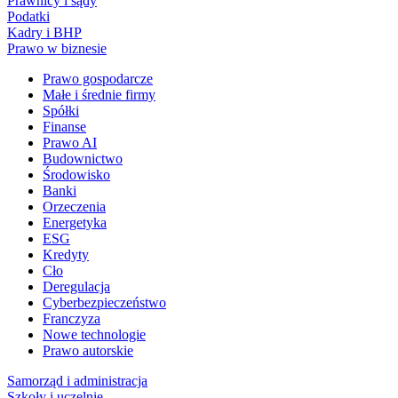
Prawnicy i sądy
Podatki
Kadry i BHP
Prawo w biznesie
Prawo gospodarcze
Małe i średnie firmy
Spółki
Finanse
Prawo AI
Budownictwo
Środowisko
Banki
Orzeczenia
Energetyka
ESG
Kredyty
Cło
Deregulacja
Cyberbezpieczeństwo
Franczyza
Nowe technologie
Prawo autorskie
Samorząd i administracja
Szkoły i uczelnie