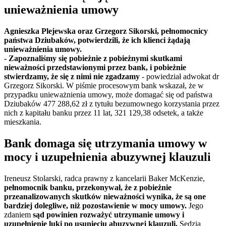
unieważnienia umowy
Agnieszka Plejewska oraz Grzegorz Sikorski, pełnomocnicy
państwa Dziubaków, potwierdzili, że ich klienci żądają
unieważnienia umowy.
- Zapoznaliśmy się pobieżnie z pobieżnymi skutkami
nieważności przedstawionymi przez bank, i pobieżnie
stwierdzamy, że się z nimi nie zgadzamy
- powiedział adwokat dr
Grzegorz Sikorski. W piśmie procesowym bank wskazał, że w
przypadku unieważnienia umowy, może domagać się od państwa
Dziubaków 477 288,62 zł z tytułu bezumownego korzystania przez
nich z kapitału banku przez 11 lat, 321 129,38 odsetek, a także
mieszkania.
Bank domaga się utrzymania umowy w
mocy i uzupełnienia abuzywnej klauzuli
Ireneusz Stolarski, radca prawny z kancelarii Baker McKenzie,
pełnomocnik banku, przekonywał, że z pobieżnie
przeanalizowanych skutków nieważności wynika, że są one
bardziej dolegliwe, niż pozostawienie w mocy umowy.
Jego
zdaniem
sąd powinien rozważyć utrzymanie umowy i
uzupełnienie luki po usunięciu abuzywnej klauzuli.
Sędzia