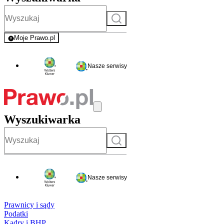
Szukaj
Moje Prawo.pl
- rejestracja i logowanie do serwisu
Nasze serwisy
Wyszukiwarka
Szukaj
Nasze serwisy
Prawnicy i sądy
Podatki
Kadry i BHP