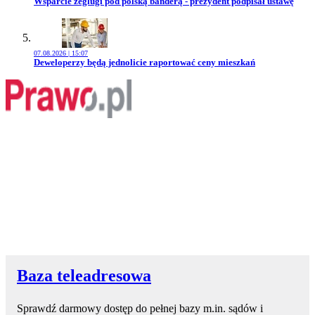
Przejdź do artykułu:
Wsparcie żeglugi pod polską banderą - prezydent podpisał ustawę
07.08.2026 | 15:07
Przejdź do artykułu:
Deweloperzy będą jednolicie raportować ceny mieszkań
Baza teleadresowa
Sprawdź darmowy dostęp do pełnej bazy m.in. sądów i