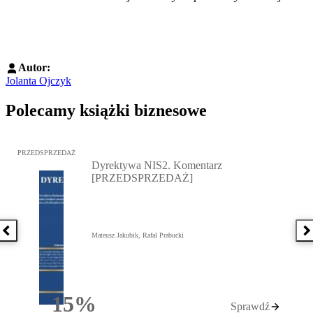
Autor:
Jolanta Ojczyk
Polecamy książki biznesowe
Przejdź do: Dyrektywa NIS2. Komentarz [PRZEDSPRZEDAŻ], Mateu
PRZEDSPRZEDAŻ
Dyrektywa NIS2. Komentarz
[PRZEDSPRZEDAŻ]
Poprzednia książka
N
Mateusz Jakubik, Rafał Prabucki
15%
Sprawdź