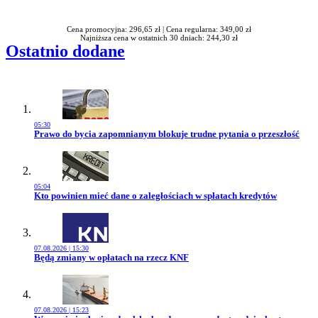
Rabatu
Cena promocyjna: 296,65 zł |
Cena regularna: 349,00 zł
Najniższa cena w ostatnich 30 dniach: 244,30 zł
Ostatnio dodane
05:30
Przejdź do artykułu:
Prawo do bycia zapomnianym blokuje trudne pytania o przeszłość
05:04
Przejdź do artykułu:
Kto powinien mieć dane o zaległościach w spłatach kredytów
07.08.2026 | 15:30
Przejdź do artykułu:
Będą zmiany w opłatach na rzecz KNF
07.08.2026 | 15:23