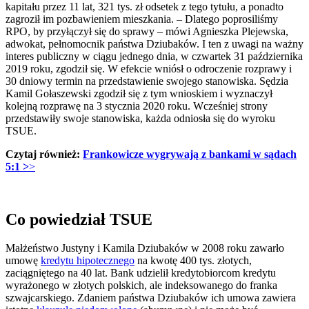
kapitału przez 11 lat, 321 tys. zł odsetek z tego tytułu, a ponadto
zagroził im pozbawieniem mieszkania. – Dlatego poprosiliśmy
RPO, by przyłączył się do sprawy – mówi Agnieszka Plejewska,
adwokat, pełnomocnik państwa Dziubaków. I ten z uwagi na ważny
interes publiczny w ciągu jednego dnia, w czwartek 31 października
2019 roku, zgodził się. W efekcie wniósł o odroczenie rozprawy i
30 dniowy termin na przedstawienie swojego stanowiska. Sędzia
Kamil Gołaszewski zgodził się z tym wnioskiem i wyznaczył
kolejną rozprawę na 3 stycznia 2020 roku. Wcześniej strony
przedstawiły swoje stanowiska, każda odniosła się do wyroku
TSUE.
Czytaj również:
Frankowicze wygrywają z bankami w sądach
5:1 >
>
Co powiedział TSUE
Małżeństwo Justyny i Kamila Dziubaków w 2008 roku zawarło
umowę
kredytu hipotecznego
na kwotę 400 tys. złotych,
zaciągniętego na 40 lat. Bank udzielił kredytobiorcom kredytu
wyrażonego w złotych polskich, ale indeksowanego do franka
szwajcarskiego. Zdaniem państwa Dziubaków ich umowa zawiera