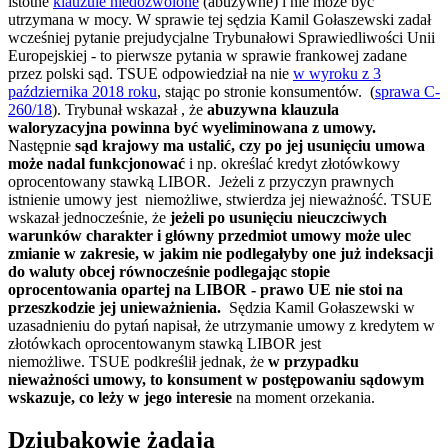
istotne
klauzule niedozwolone
(abuzywne) i nie może być
utrzymana w mocy. W sprawie tej sędzia Kamil Gołaszewski zadał
wcześniej pytanie prejudycjalne Trybunałowi Sprawiedliwości Unii
Europejskiej - to pierwsze pytania w sprawie frankowej zadane
przez polski sąd. TSUE odpowiedział na nie
w wyroku z 3
października 2018 roku
, stając po stronie konsumentów. (
sprawa C-
260/18
). Trybunał wskazał , że
abuzywna klauzula
waloryzacyjna powinna być wyeliminowana z umowy.
Następnie
sąd krajowy ma ustalić, czy po jej usunięciu umowa
może nadal funkcjonować
i np. określać kredyt złotówkowy
oprocentowany stawką LIBOR. Jeżeli z przyczyn prawnych
istnienie umowy jest niemożliwe, stwierdza jej nieważność. TSUE
wskazał jednocześnie, że
jeżeli po usunięciu nieuczciwych
warunków charakter i główny przedmiot umowy może ulec
zmianie w zakresie, w jakim nie podlegałyby one już indeksacji
do waluty obcej równocześnie podlegając stopie
oprocentowania opartej na LIBOR - prawo UE nie stoi na
przeszkodzie jej unieważnienia.
Sędzia Kamil Gołaszewski w
uzasadnieniu do pytań napisał, że utrzymanie umowy z kredytem w
złotówkach oprocentowanym stawką LIBOR jest
niemożliwe. TSUE podkreślił jednak, że
w przypadku
nieważności umowy, to konsument w postępowaniu sądowym
wskazuje, co leży w jego interesie
na moment orzekania.
Dziubakowie żądają