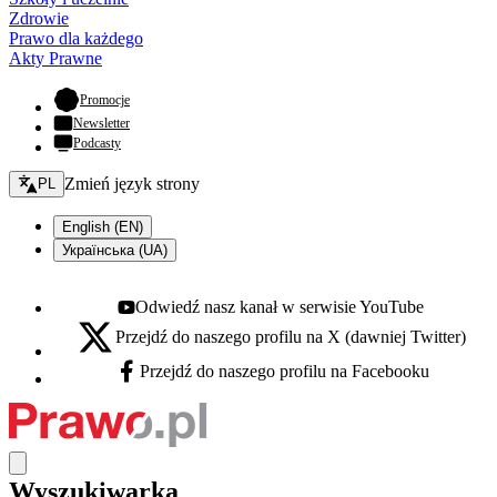
Zdrowie
Prawo dla każdego
Akty Prawne
- otwiera się w nowej karcie
Promocje
Newsletter
Podcasty
Zmień język - bieżący:
Zmień język strony
PL
English (EN)
Українська (UA)
Odwiedź nasz kanał w serwisie YouTube
Youtube - otwiera się w nowej karcie
Przejdź do naszego profilu na X (dawniej Twitter)
X - otwiera się w nowej karcie
Przejdź do naszego profilu na Facebooku
Facebook - otwiera się w nowej karcie
Wyszukiwarka