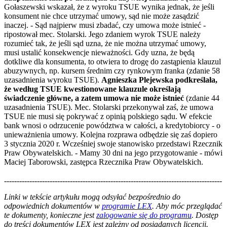
Gołaszewski wskazał, że z wyroku TSUE wynika jednak, że jeśli
konsument nie chce utrzymać umowy, sąd nie może zasądzić
inaczej. - Sąd najpierw musi zbadać, czy umowa może istnieć -
ripostował mec. Stolarski. Jego zdaniem wyrok TSUE należy
rozumieć tak, że jeśli sąd uzna, że nie można utrzymać umowy,
musi ustalić konsekwencje nieważności. Gdy uzna, że będą
dotkliwe dla konsumenta, to otwiera to drogę do zastąpienia klauzul
abuzywnych, np. kursem średnim czy rynkowym franka (zdanie 58
uzasadnienia wyroku TSUE).
Agnieszka Plejewska podkreślała,
że według TSUE kwestionowane klauzule określają
świadczenie główne, a zatem umowa nie może istnieć
(zdanie 44
uzasadnienia TSUE). Mec. Stolarski przekonywał zaś, że umowa
TSUE nie musi się pokrywać z opinią polskiego sądu. W efekcie
bank wnosi o odrzucenie powództwa w całości, a kredytobiorcy - o
unieważnienia umowy. Kolejna rozprawa odbędzie się zaś dopiero
3 stycznia 2020 r. Wcześniej swoje stanowisko przedstawi Rzecznik
Praw Obywatelskich. - Mamy 30 dni na jego przygotowanie - mówi
Maciej Taborowski, zastępca Rzecznika Praw Obywatelskich.
--------------------------------------------------------------------------------------
--------------------------------------------------------
Linki w tekście artykułu mogą odsyłać bezpośrednio do
odpowiednich dokumentów w
programie LEX
. Aby móc przeglądać
te dokumenty, konieczne jest
zalogowanie się do programu
. Dostęp
do treści dokumentów LEX jest zależny od posiadanych licencji.