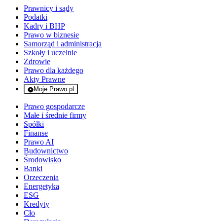
Prawnicy i sądy
Podatki
Kadry i BHP
Prawo w biznesie
Samorząd i administracja
Szkoły i uczelnie
Zdrowie
Prawo dla każdego
Akty Prawne
Moje Prawo.pl
- rejestracja i logowanie do serwisu
Prawo gospodarcze
Małe i średnie firmy
Spółki
Finanse
Prawo AI
Budownictwo
Środowisko
Banki
Orzeczenia
Energetyka
ESG
Kredyty
Cło