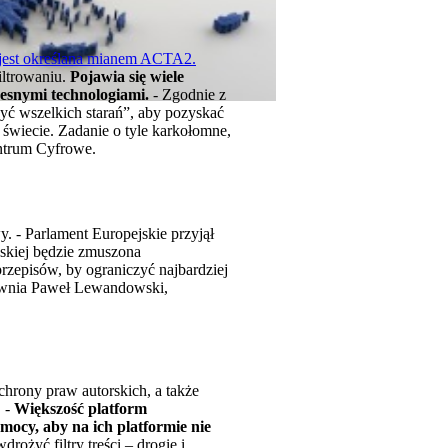
 jest określana mianem ACTA2.
iltrowaniu.
Pojawia się wiele
zesnymi technologiami.
- Zgodnie z
yć wszelkich starań”, aby pozyskać
 świecie. Zadanie o tyle karkołomne,
entrum Cyfrowe.
 - Parlament Europejskie przyjął
skiej będzie zmuszona
rzepisów, by ograniczyć najbardziej
pewnia Paweł Lewandowski,
chrony praw autorskich, a także
. -
Większość platform
mocy, aby na ich platformie nie
ożyć filtry treści – drogie i