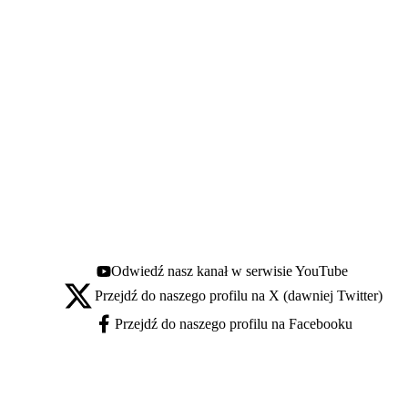
Odwiedź nasz kanał w serwisie YouTube
Youtube - otwiera się w nowej karcie
Przejdź do naszego profilu na X (dawniej Twitter)
X - otwiera się w nowej karcie
Przejdź do naszego profilu na Facebooku
Facebook - otwiera się w nowej karcie