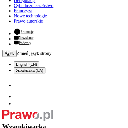
Deregulacja
Cyberbezpieczeństwo
Franczyza
Nowe technologie
Prawo autorskie
- otwiera się w nowej karcie
Promocje
Newsletter
Podcasty
Zmień język - bieżący:
Zmień język strony
PL
English (EN)
Українська (UA)
Wyszukiwarka