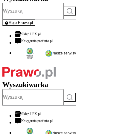
Szukaj
Moje Prawo.pl
- rejestracja i logowanie do serwisu
otwiera się w nowej karcie
Sklep LEX.pl
otwiera się w nowej karcie
Księgarnia profinfo.pl
Nasze serwisy
Wyszukiwarka
Szukaj
otwiera się w nowej karcie
Sklep LEX.pl
otwiera się w nowej karcie
Księgarnia profinfo.pl
Nasze serwisy