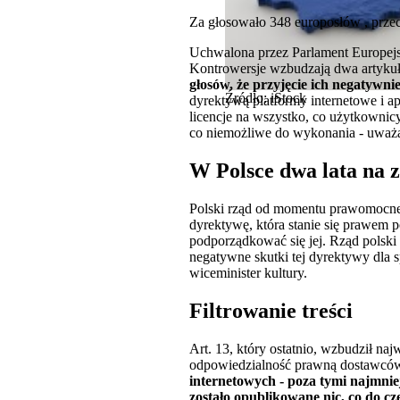
Za głosowało 348 europosłów , przec
Uchwalona przez Parlament Europej
Kontrowersje wzbudzają dwa artykuły
głosów, że przyjęcie ich negatywn
Źródło: iStock
dyrektywą platformy internetowe i a
licencje na wszystko, co użytkownic
co niemożliwe do wykonania - uważa 
W Polsce dwa lata na 
Polski rząd od momentu prawomocnego
dyrektywę, która stanie się prawem
podporządkować się jej. Rząd polski 
negatywne skutki tej dyrektywy dla
wiceminister kultury.
Filtrowanie treści
Art. 13, który ostatnio, wzbudził na
odpowiedzialność prawną dostawców 
internetowych - poza tymi najmniej
zostało opublikowane nic, co do cze