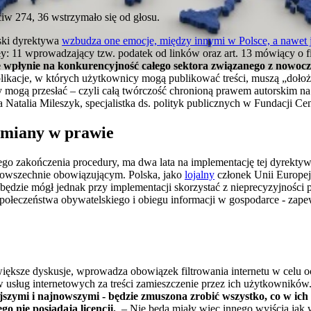
iw 274, 36 wstrzymało się od głosu.
ski dyrektywa
wzbudza one emocje, między innymi w Polsce, a nawet
: 11 wprowadzający tzw. podatek od linków oraz art. 13 mówiący o f
ie wpłynie na konkurencyjność całego sektora związanego z nowoc
plikacje, w których użytkownicy mogą publikować treści, muszą „dołoż
y mogą przesłać – czyli całą twórczość chronioną prawem autorskim na
Natalia Mileszyk, specjalistka ds. polityk publicznych w Fundacji C
zmiany w prawie
 zakończenia procedury, ma dwa lata na implementację tej dyrektywy.
 powszechnie obowiązującym. Polska, jako
lojalny
członek Unii Europej
będzie mógł jednak przy implementacji skorzystać z nieprecyzyjności p
 społeczeństwa obywatelskiego i obiegu informacji w gospodarce - za
jwiększe dyskusje, wprowadza obowiązek filtrowania internetu w celu o
usług internetowych za treści zamieszczenie przez ich użytkowników
szymi i najnowszymi - będzie zmuszona zrobić wszystko, co w ich 
go nie posiadają licencji.
– Nie będą miały więc innego wyjścia jak wdr