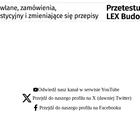
Odwiedź nasz kanał w serwisie YouTube
Youtube - otwiera się w nowej karcie
Przejdź do naszego profilu na X (dawniej Twitter)
X - otwiera się w nowej karcie
Przejdź do naszego profilu na Facebooku
Facebook - otwiera się w nowej karcie