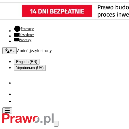
- otwiera się w nowej karcie
Promocje
Newsletter
Podcasty
Zmień język - bieżący:
Zmień język strony
PL
English (EN)
Українська (UA)