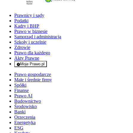
Prawnicy i sądy
Podatki
Kadry i BHP
Prawo w biznesie
Samorząd i administracja
Szkoły i uczelnie
Zdrowie
Prawo dla każdego
Akty Prawne
Moje Prawo.pl
- rejestracja i logowanie do serwisu
Prawo gospodarcze
Małe i średnie firmy
Spółki
Finanse
Prawo AI
Budownictwo
Środowisko
Banki
Orzeczenia
Energetyka
ESG