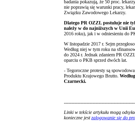
badania pokazują, że 50 proc. leka
nie poprawią się warunki pracy, le
Związku Zawodowego Lekarzy.
Dlatego PR OZZL postuluje nie tyl
należy w do najniższych w Unii Eu
2016 roku), jak i w odniesieniu do 
W listopadzie 2017 r. Sejm przegłos
Według niej w tym roku na sfinansow
do 2024 r. Jednak zdaniem PR OZZL 
oparciu o PKB sprzed dwóch lat.
- Tegoroczne protesty są spowodowa
Produktu Krajowego Brutto.
Według 
Czarnecki.
-----------------------------------------------
Linki w tekście artykułu mogą odsy
konieczne jest
zalogowanie się do p