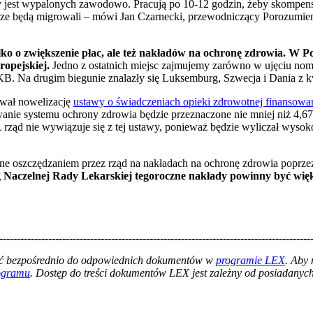
rzy jest wypalonych zawodowo. Pracują po 10-12 godzin, żeby skomp
karze będą migrowali – mówi Jan Czarnecki, przewodniczący Porozumi
ko o zwiększenie płac, ale też nakładów na ochronę zdrowia. W Po
ropejskiej.
Jedno z ostatnich miejsc zajmujemy zarówno w ujęciu no
PKB. Na drugim biegunie znalazły się Luksemburg, Szwecja i Dania z
ował nowelizację
ustawy o świadczeniach opieki zdrowotnej finansow
anie systemu ochrony zdrowia będzie przeznaczone nie mniej niż 4,6
rząd nie wywiązuje się z tej ustawy, ponieważ będzie wyliczał wyso
ne oszczędzaniem przez rząd na nakładach na ochronę zdrowia poprz
Naczelnej Rady Lekarskiej tegoroczne nakłady powinny być więk
-----------------------------------------------------------------------------------------
łać bezpośrednio do odpowiednich dokumentów w
programie LEX
. Aby
rogramu
. Dostęp do treści dokumentów LEX jest zależny od posiadanych 