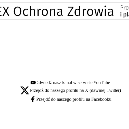
Odwiedź nasz kanał w serwisie YouTube
Youtube - otwiera się w nowej karcie
Przejdź do naszego profilu na X (dawniej Twitter)
X - otwiera się w nowej karcie
Przejdź do naszego profilu na Facebooku
Facebook - otwiera się w nowej karcie