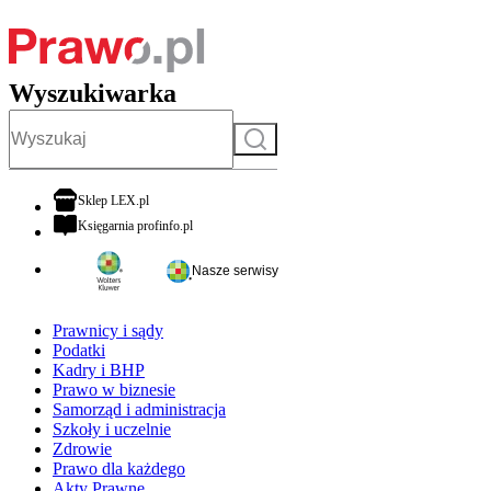
Wyszukiwarka
Szukaj
otwiera się w nowej karcie
Sklep LEX.pl
otwiera się w nowej karcie
Księgarnia profinfo.pl
Nasze serwisy
Prawnicy i sądy
Podatki
Kadry i BHP
Prawo w biznesie
Samorząd i administracja
Szkoły i uczelnie
Zdrowie
Prawo dla każdego
Akty Prawne