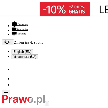
- otwiera się w nowej karcie
Promocje
Newsletter
Podcasty
Zmień język - bieżący:
Zmień język strony
PL
English (EN)
Українська (UA)