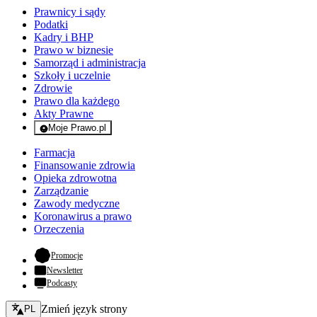
Prawnicy i sądy
Podatki
Kadry i BHP
Prawo w biznesie
Samorząd i administracja
Szkoły i uczelnie
Zdrowie
Prawo dla każdego
Akty Prawne
Moje Prawo.pl
- rejestracja i logowanie do serwisu
Farmacja
Finansowanie zdrowia
Opieka zdrowotna
Zarządzanie
Zawody medyczne
Koronawirus a prawo
Orzeczenia
- otwiera się w nowej karcie
Promocje
Newsletter
Podcasty
Zmień język - bieżący:
Zmień język strony
PL