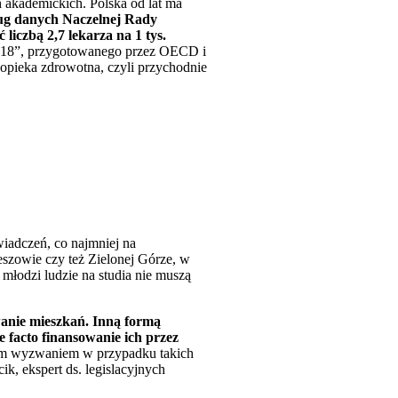
 akademickich. Polska od lat ma
g danych Naczelnej Rady
iczbą 2,7 lekarza na 1 tys.
 2018”, przygotowanego przez OECD i
 opieka zdrowotna, czyli przychodnie
iadczeń, co najmniej na
zowie czy też Zielonej Górze, w
 młodzi ludzie na studia nie muszą
anie mieszkań. Inną formą
 facto finansowanie ich przez
ym wyzwaniem w przypadku takich
k, ekspert ds. legislacyjnych