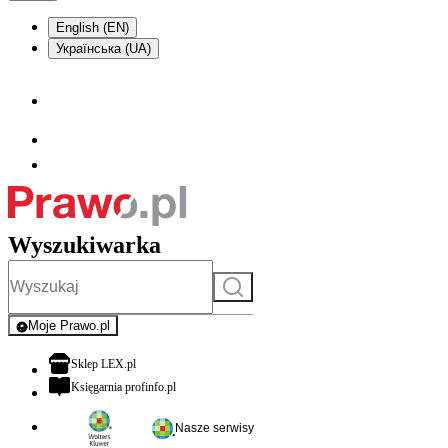
English (EN)
Українська (UA)
Wyszukiwarka
Szukaj
Moje Prawo.pl
- rejestracja i logowanie do serwisu
otwiera się w nowej karcie
Sklep LEX.pl
otwiera się w nowej karcie
Księgarnia profinfo.pl
Nasze serwisy