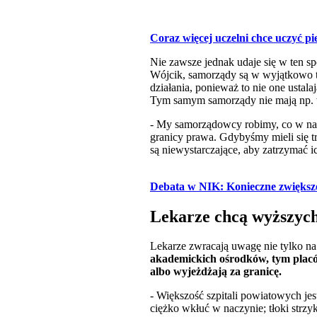
Coraz więcej uczelni chce uczyć pie
Nie zawsze jednak udaje się w ten s
Wójcik, samorządy są w wyjątkowo t
działania, ponieważ to nie one usta
Tym samym samorządy nie mają np. 
- My samorządowcy robimy, co w nasz
granicy prawa. Gdybyśmy mieli się t
są niewystarczające, aby zatrzymać 
Debata w NIK: Konieczne zwiększe
Lekarze chcą wyższyc
Lekarze zwracają uwagę nie tylko n
akademickich ośrodków, tym placó
albo wyjeżdżają za granicę.
- Większość szpitali powiatowych jes
ciężko wkłuć w naczynie; tłoki strz