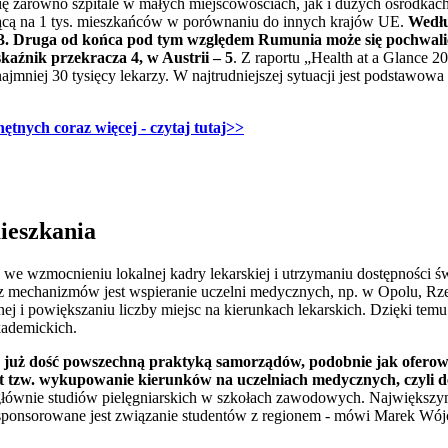
 zarówno szpitale w małych miejscowościach, jak i dużych ośrodkach
ającą na 1 tys. mieszkańców w porównaniu do innych krajów UE.
Wedłu
3. Druga od końca pod tym względem Rumunia może się pochwalić l
aźnik przekracza 4, w Austrii – 5
. Z raportu „Health at a Glance
jmniej 30 tysięcy lekarzy. W najtrudniejszej sytuacji jest podstawowa
chętnych coraz więcej - czytaj tutaj>>
mieszkania
e wzmocnieniu lokalnej kadry lekarskiej i utrzymaniu dostępności św
mechanizmów jest wspieranie uczelni medycznych, np. w Opolu, Rzes
ej i powiększaniu liczby miejsc na kierunkach lekarskich. Dzięki temu
kademickich.
ą już dość powszechną praktyką samorządów, podobnie jak oferow
t tzw. wykupowanie kierunków na uczelniach medycznych, czyli de
głównie studiów pielęgniarskich w szkołach zawodowych. Największ
 sponsorowane jest związanie studentów z regionem - mówi Marek Wójci