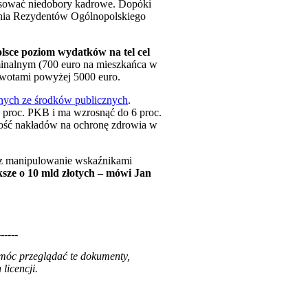
ensować niedobory kadrowe. Dopóki
enia Rezydentów Ogólnopolskiego
lsce poziom wydatków na tel cel
minalnym (700 euro na mieszkańca w
 kwotami powyżej 5000 euro.
anych ze środków publicznych
.
7 proc. PKB i ma wzrosnąć do 6 proc.
kość nakładów na ochronę zdrowia w
ez manipulowanie wskaźnikami
sze o 10 mld złotych – mówi Jan
------
 móc przeglądać te dokumenty,
licencji.