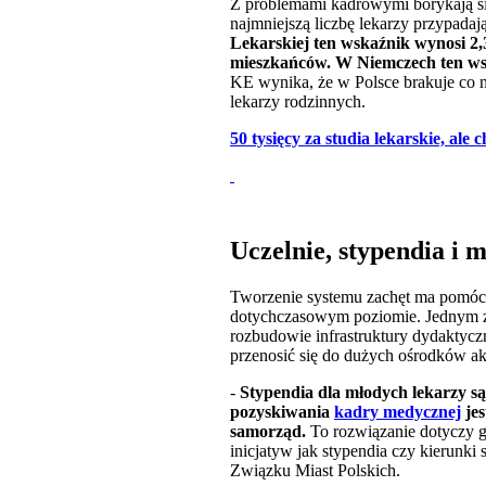
Z problemami kadrowymi borykają się
najmniejszą liczbę lekarzy przypad
Lekarskiej ten wskaźnik wynosi 2,
mieszkańców. W Niemczech ten wsk
KE wynika, że w Polsce brakuje co na
lekarzy rodzinnych.
50 tysięcy za studia lekarskie, ale 
Uczelnie, stypendia i 
Tworzenie systemu zachęt ma pomóc w
dotychczasowym poziomie. Jednym z 
rozbudowie infrastruktury dydaktyczn
przenosić się do dużych ośrodków a
-
Stypendia dla młodych lekarzy s
pozyskiwania
kadry medycznej
jes
samorząd.
To rozwiązanie dotyczy 
inicjatyw jak stypendia czy kierunki
Związku Miast Polskich.