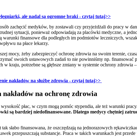
lęgniarki, ale nadal są ogromne braki - czytaj tutaj>>
posób zachęcić medyków, by zostawali czy przyjeżdżali do pracy w d
rudnej sytuacji, ponieważ odpowiadają za placówki medyczne, a jedno
lają warunki finansowe dla podległych im podmiotów leczniczych, wszak
wpływu na płace lekarzy.
ej mocy, żeby zabezpieczyć ochronę zdrowia na swoim terenie, czasa
rzymać swoich ustawowych zadań to nie powinniśmy np. finansować pła
ich w kraju, potrzebne są głębsze zmiany w systemie ochrony zdrowia
nie nakładów na służbę zdrowia - czytaj tutaj>>
h nakładów na ochronę zdrowia
a wysokość płac, w czym mogą pomóc stypendia, ale też warunki pracy
wki są bardziej niedofinansowane. Dlatego medycy chętniej zatru
t tak słabo finansowana, że oszczędzają na jednorazowych rękawiczkac
ykawek przepuszczają substancje. Praca w takich warunkach jest przede