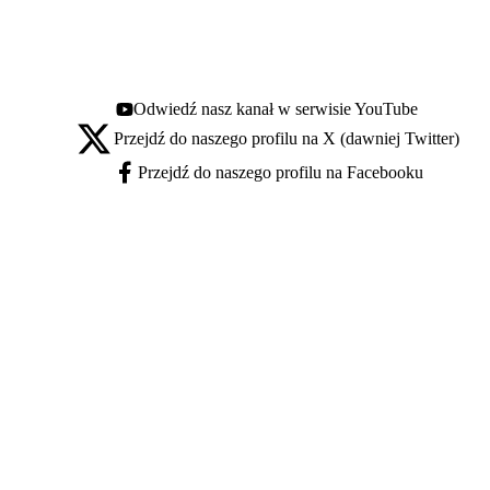
Odwiedź nasz kanał w serwisie YouTube
Youtube - otwiera się w nowej karcie
Przejdź do naszego profilu na X (dawniej Twitter)
X - otwiera się w nowej karcie
Przejdź do naszego profilu na Facebooku
Facebook - otwiera się w nowej karcie