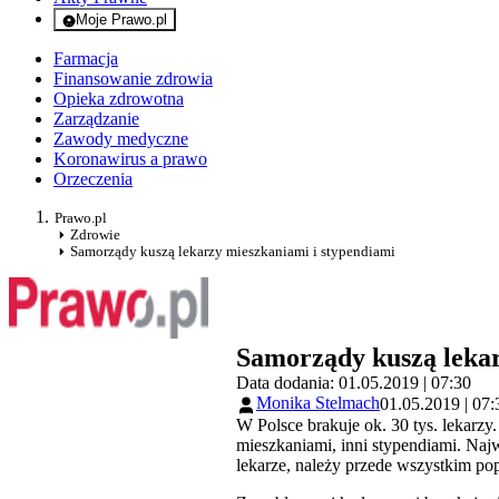
Moje Prawo.pl
- rejestracja i logowanie do serwisu
Farmacja
Finansowanie zdrowia
Opieka zdrowotna
Zarządzanie
Zawody medyczne
Koronawirus a prawo
Orzeczenia
Prawo.pl
Zdrowie
Samorządy kuszą lekarzy mieszkaniami i stypendiami
Samorządy kuszą lekar
Data dodania: 01.05.2019 | 07:30
Monika Stelmach
01.05.2019 | 07:
W Polsce brakuje ok. 30 tys. lekarzy
mieszkaniami, inni stypendiami. Najw
lekarze, należy przede wszystkim po