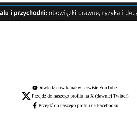
Odwiedź nasz kanał w serwisie YouTube
Youtube - otwiera się w nowej karcie
Przejdź do naszego profilu na X (dawniej Twitter)
X - otwiera się w nowej karcie
Przejdź do naszego profilu na Facebooku
Facebook - otwiera się w nowej karcie