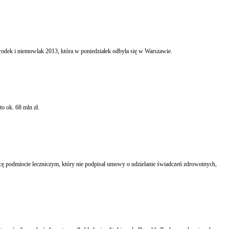
Nadal spada umieralność niemowląt w naszym kraju. W 2012 r. zgodnie z prognozą najprawdopodobniej zmniejszyła się ona do zaledwie 4,6 promili poinformowano na konferencji Noworodek i niemowlak 2013, która w poniedziałek odbyła się w Warszawie.
o ok. 68 mln zł.
racę podmiocie leczniczym, który nie podpisał umowy o udzielanie świadczeń zdrowotnych,