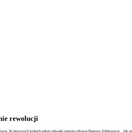
nie rewolucji
zdrowia. W pierwszych krokach należy odwołać ministra zdrowia Bartosza Arłukowicza. Jak 