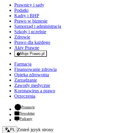
Prawnicy i sądy
Podatki
Kadry i BHP
Prawo w biznesie
Samorząd i administracja
Szkoły i uczelnie
Zdrowie
Prawo dla każdego
Akty Prawne
Moje Prawo.pl
- rejestracja i logowanie do serwisu
Farmacja
Finansowanie zdrowia
Opieka zdrowotna
Zarządzanie
Zawody medyczne
Koronawirus a prawo
Orzeczenia
- otwiera się w nowej karcie
Promocje
Newsletter
Podcasty
Zmień język - bieżący:
Zmień język strony
PL