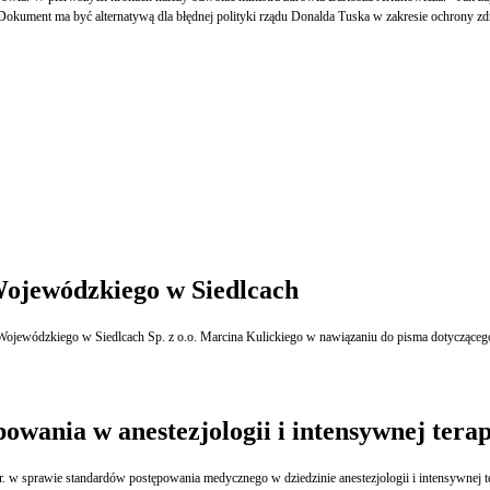
Dokument ma być alternatywą dla błędnej polityki rządu Donalda Tuska w zakresie ochrony zd
Wojewódzkiego w Siedlcach
Wojewódzkiego w Siedlcach Sp. z o.o. Marcina Kulickiego w nawiązaniu do pisma dotycząc
owania w anestezjologii i intensywnej terap
r. w sprawie standardów postępowania medycznego w dziedzinie anestezjologii i intensywnej te