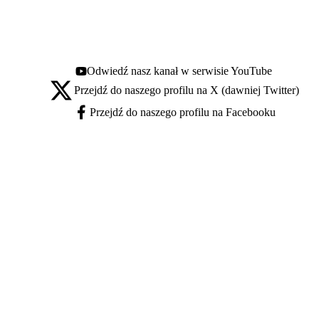
Odwiedź nasz kanał w serwisie YouTube
Youtube - otwiera się w nowej karcie
Przejdź do naszego profilu na X (dawniej Twitter)
X - otwiera się w nowej karcie
Przejdź do naszego profilu na Facebooku
Facebook - otwiera się w nowej karcie