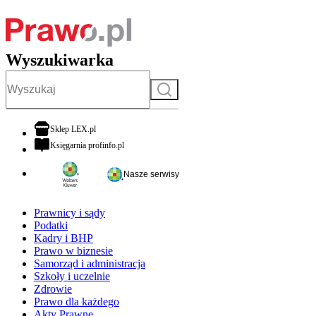
Wyszukiwarka
Szukaj
otwiera się w nowej karcie
Sklep LEX.pl
otwiera się w nowej karcie
Księgarnia profinfo.pl
Nasze serwisy
Prawnicy i sądy
Podatki
Kadry i BHP
Prawo w biznesie
Samorząd i administracja
Szkoły i uczelnie
Zdrowie
Prawo dla każdego
Akty Prawne