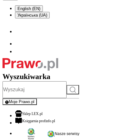
English (EN)
Українська (UA)
Wyszukiwarka
Szukaj
Moje Prawo.pl
- rejestracja i logowanie do serwisu
otwiera się w nowej karcie
Sklep LEX.pl
otwiera się w nowej karcie
Księgarnia profinfo.pl
Nasze serwisy