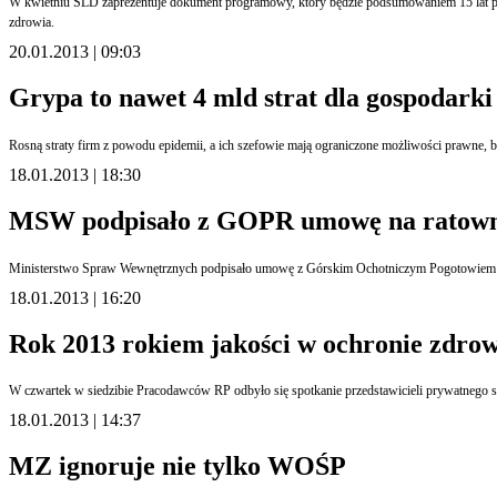
W kwietniu SLD zaprezentuje dokument programowy, który będzie podsumowaniem 15 lat przekształceń w służbie zdrowia - zapowiedział w sobotę lider Sojuszu Leszek Miller. Dokument - mówił - ma być alternatywą dla błędnej polityki rządu Donalda Tuska w zakresie ochrony
zdrowia.
20.01.2013 | 09:03
Grypa to nawet 4 mld strat dla gospodarki
Rosną straty firm z powodu epidemii, a ich szefowie mają ograniczone możliwości prawne, by
18.01.2013 | 18:30
MSW podpisało z GOPR umowę na ratowni
Ministerstwo Spraw Wewnętrznych podpisało umowę z Górskim Ochotniczym Pogotowiem Rat
18.01.2013 | 16:20
Rok 2013 rokiem jakości w ochronie zdrow
W czwartek w siedzibie Pracodawców RP odbyło się spotkanie przedstawicieli prywatnego s
18.01.2013 | 14:37
MZ ignoruje nie tylko WOŚP