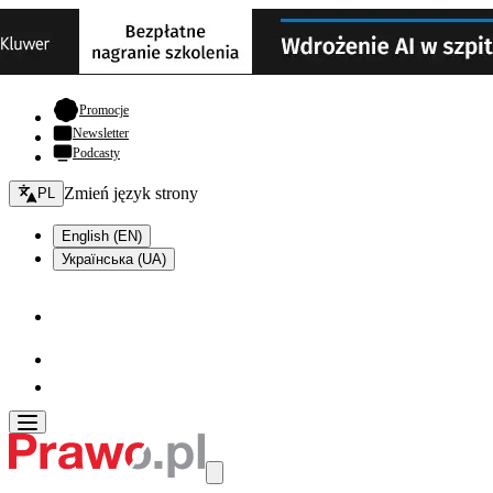
- otwiera się w nowej karcie
Promocje
Newsletter
Podcasty
Zmień język - bieżący:
Zmień język strony
PL
English (EN)
Українська (UA)