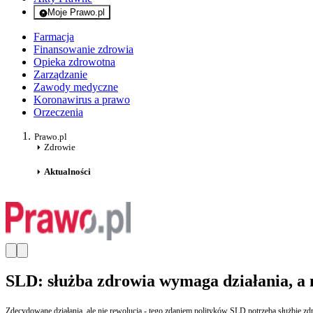
Moje Prawo.pl
- rejestracja i logowanie do serwisu
Farmacja
Finansowanie zdrowia
Opieka zdrowotna
Zarządzanie
Zawody medyczne
Koronawirus a prawo
Orzeczenia
Prawo.pl
Zdrowie
Aktualności
SLD: służba zdrowia wymaga działania, a 
Zdecydowane działania, ale nie rewolucja - tego zdaniem polityków SLD potrzeba służbie 