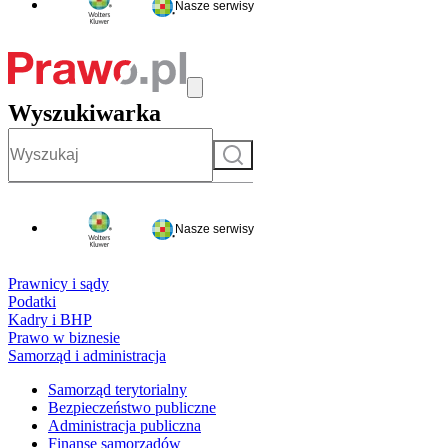
Nasze serwisy
Wyszukiwarka
Szukaj
Nasze serwisy
Prawnicy i sądy
Podatki
Kadry i BHP
Prawo w biznesie
Samorząd i administracja
Samorząd terytorialny
Bezpieczeństwo publiczne
Administracja publiczna
Finanse samorządów