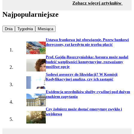
z sekc
Zobacz więcej artykułów
Najpopularniejsze
Najpopularniejsze wiadomości z
Najpopularniejsze wiadomości z
Najpopularniejsze wiadomości z
Dnia
Tygodnia
Miesiąca
Ustawa frankowa już obowiązuje. Pozew bankowi
doręczony, rat kredytu nie trzeba płacić
Prof. Gajda-Roszczynialska: Asesura może nadal
budzić wątpliwości konstytucyjne, rozważamy
możliwe opcje
Sądowi asesorzy do likwidacji? W Komisji
Kodyfikacyjnej analiza, czy ich zastąpić
Ewidencja urzędników służby cywilnej pod dużym
znakiem zapytania
Czy żołnierz może dostać emeryturę zwykłą i
wojskową