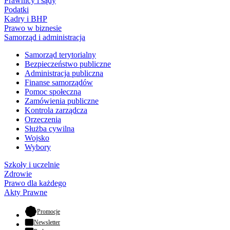
Prawnicy i sądy
Podatki
Kadry i BHP
Prawo w biznesie
Samorząd i administracja
Samorząd terytorialny
Bezpieczeństwo publiczne
Administracja publiczna
Finanse samorządów
Pomoc społeczna
Zamówienia publiczne
Kontrola zarządcza
Orzeczenia
Służba cywilna
Wojsko
Wybory
Szkoły i uczelnie
Zdrowie
Prawo dla każdego
Akty Prawne
- otwiera się w nowej karcie
Promocje
Newsletter