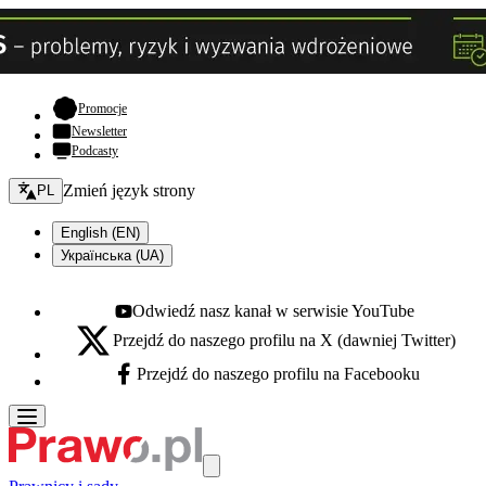
- otwiera się w nowej karcie
Promocje
Newsletter
Podcasty
Zmień język - bieżący:
Zmień język strony
PL
English (EN)
Українська (UA)
Odwiedź nasz kanał w serwisie YouTube
Youtube - otwiera się w nowej karcie
Przejdź do naszego profilu na X (dawniej Twitter)
X - otwiera się w nowej karcie
Przejdź do naszego profilu na Facebooku
Facebook - otwiera się w nowej karcie