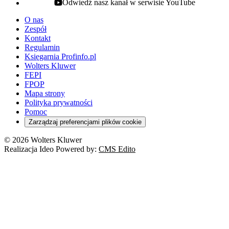
Odwiedź nasz kanał w serwisie YouTube
youtube - otwiera się w nowej karcie
O nas
Zespół
Kontakt
Regulamin
Księgarnia Profinfo.pl
Wolters Kluwer
FEPI
FPOP
Mapa strony
Polityka prywatności
Pomoc
Zarządzaj preferencjami plików cookie
© 2026 Wolters Kluwer
Realizacja Ideo Powered by:
CMS Edito