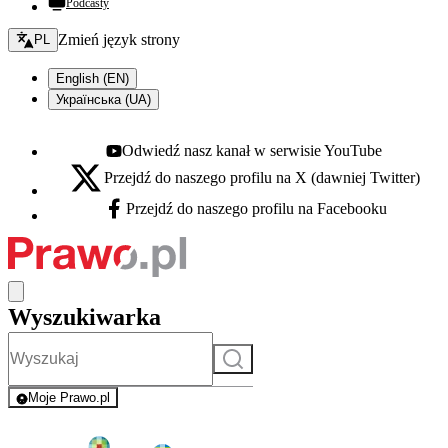
Podcasty
Zmień język - bieżący:
Zmień język strony
PL
English (EN)
Українська (UA)
Odwiedź nasz kanał w serwisie YouTube
Youtube - otwiera się w nowej karcie
Przejdź do naszego profilu na X (dawniej Twitter)
X - otwiera się w nowej karcie
Przejdź do naszego profilu na Facebooku
Facebook - otwiera się w nowej karcie
Wyszukiwarka
Szukaj
Moje Prawo.pl
- rejestracja i logowanie do serwisu