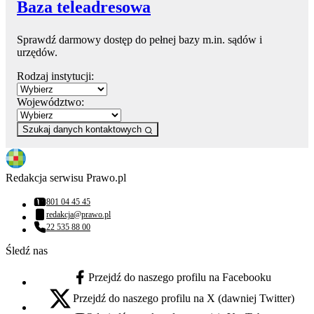
Baza teleadresowa
Sprawdź darmowy dostęp do pełnej bazy m.in. sądów i
urzędów.
Rodzaj instytucji:
Województwo:
Szukaj danych kontaktowych
Redakcja serwisu Prawo.pl
801 04 45 45
Numer telefonu:
redakcja@prawo.pl
Adres email:
22 535 88 00
Numer telefonu:
Śledź nas
Przejdź do naszego profilu na Facebooku
facebook - otwiera się w nowej karcie
Przejdź do naszego profilu na X (dawniej Twitter)
x - otwiera się w nowej karcie