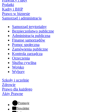
Prawnicy i sądy
Podatki
Kadry i BHP
Prawo w biznesie
Samorząd i administracja
Samorząd terytorialny
Bezpieczeństwo publiczne
Administracja publiczna
Finanse samorządów
Pomoc społeczna
Zamówienia publiczne
Kontrola zarządcza
Orzeczenia
Służba cywilna
Wojsko
Wybory
Szkoły i uczelnie
Zdrowie
Prawo dla każdego
Akty Prawne
- otwiera się w nowej karcie
Promocje
Newsletter