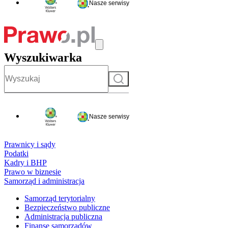
Nasze serwisy
Wyszukiwarka
Szukaj
Nasze serwisy
Prawnicy i sądy
Podatki
Kadry i BHP
Prawo w biznesie
Samorząd i administracja
Samorząd terytorialny
Bezpieczeństwo publiczne
Administracja publiczna
Finanse samorządów