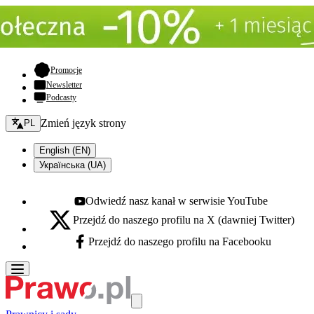
- otwiera się w nowej karcie
Promocje
Newsletter
Podcasty
Zmień język - bieżący:
Zmień język strony
PL
English (EN)
Українська (UA)
Odwiedź nasz kanał w serwisie YouTube
Youtube - otwiera się w nowej karcie
Przejdź do naszego profilu na X (dawniej Twitter)
X - otwiera się w nowej karcie
Przejdź do naszego profilu na Facebooku
Facebook - otwiera się w nowej karcie