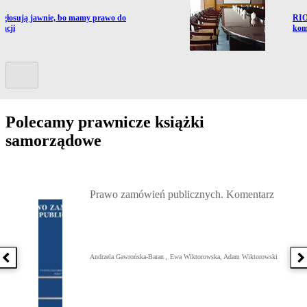
ź do artykułu:
Prze
 głosują jawnie, bo mamy prawo do
RIO
macji
kom
Kolejny slide
Polecamy prawnicze książki
samorządowe
Przejdź do: Prawo zamówień publicznych. Komentarz, Andrzela G
Prawo zamówień publicznych. Komentarz
Andrzela Gawrońska-Baran , Ewa Wiktorowska, Adam Wiktorowski
Poprzednia książka
N