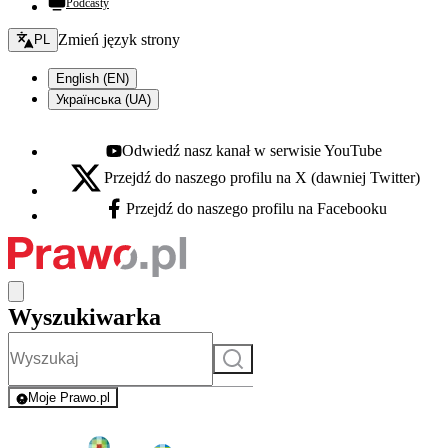
Podcasty
Zmień język - bieżący:
Zmień język strony
PL
English (EN)
Українська (UA)
Odwiedź nasz kanał w serwisie YouTube
Youtube - otwiera się w nowej karcie
Przejdź do naszego profilu na X (dawniej Twitter)
X - otwiera się w nowej karcie
Przejdź do naszego profilu na Facebooku
Facebook - otwiera się w nowej karcie
Wyszukiwarka
Szukaj
Moje Prawo.pl
- rejestracja i logowanie do serwisu