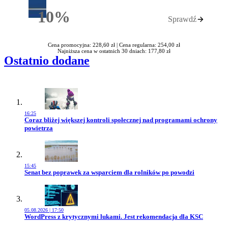
10%
Sprawdź
Rabatu
Cena promocyjna: 228,60 zł |
Cena regularna: 254,00 zł
Najniższa cena w ostatnich 30 dniach: 177,80 zł
Ostatnio dodane
16:25
Przejdź do artykułu:
Coraz bliżej większej kontroli społecznej nad programami ochrony
powietrza
15:45
Przejdź do artykułu:
Senat bez poprawek za wsparciem dla rolników po powodzi
05.08.2026 | 17:50
Przejdź do artykułu:
WordPress z krytycznymi lukami. Jest rekomendacja dla KSC