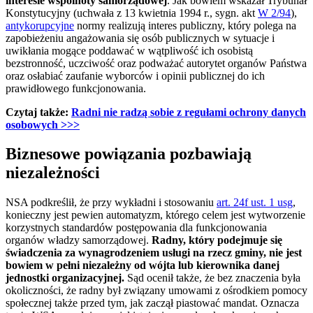
interesie wspólnoty samorządowej
. Jak bowiem wskazał Trybunał
Konstytucyjny (uchwała z 13 kwietnia 1994 r., sygn. akt
W 2/94
),
antykorupcyjne
normy realizują interes publiczny, który polega na
zapobieżeniu angażowania się osób publicznych w sytuacje i
uwikłania mogące poddawać w wątpliwość ich osobistą
bezstronność, uczciwość oraz podważać autorytet organów Państwa
oraz osłabiać zaufanie wyborców i opinii publicznej do ich
prawidłowego funkcjonowania.
Czytaj także:
Radni nie radzą sobie z regułami ochrony danych
osobowych >>>
Biznesowe powiązania pozbawiają
niezależności
NSA podkreślił, że przy wykładni i stosowaniu
art. 24f ust. 1 usg
,
konieczny jest pewien automatyzm, którego celem jest wytworzenie
korzystnych standardów postępowania dla funkcjonowania
organów władzy samorządowej.
Radny, który podejmuje się
świadczenia za wynagrodzeniem usługi na rzecz gminy, nie jest
bowiem w pełni niezależny od wójta lub kierownika danej
jednostki organizacyjnej.
Sąd ocenił także, że bez znaczenia była
okoliczności, że radny był związany umowami z ośrodkiem pomocy
społecznej także przed tym, jak zaczął piastować mandat. Oznacza