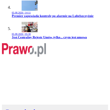
05.08.2026 | 14:11
Przejdź do artykułu:
Premier zapowiada kontrolę po alarmie na Lubelszczyźnie
05.08.2026 | 05:30
Przejdź do artykułu:
Jest Centralny Rejestr Umów, tylko... czym jest umowa