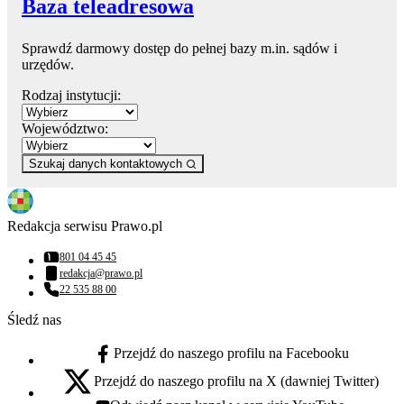
Baza teleadresowa
Sprawdź darmowy dostęp do pełnej bazy m.in. sądów i
urzędów.
Rodzaj instytucji:
Województwo:
Szukaj danych kontaktowych
Redakcja serwisu Prawo.pl
801 04 45 45
Numer telefonu:
redakcja@prawo.pl
Adres email:
22 535 88 00
Numer telefonu:
Śledź nas
Przejdź do naszego profilu na Facebooku
facebook - otwiera się w nowej karcie
Przejdź do naszego profilu na X (dawniej Twitter)
x - otwiera się w nowej karcie