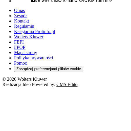
Odwiedź nasz kanał w serwisie YouTube
youtube - otwiera się w nowej karcie
O nas
Zespół
Kontakt
Regulamin
Księgarnia Profinfo.pl
Wolters Kluwer
FEPI
FPOP
Mapa strony
Polityka prywatności
Pomoc
Zarządzaj preferencjami plików cookie
© 2026 Wolters Kluwer
Realizacja Ideo Powered by:
CMS Edito