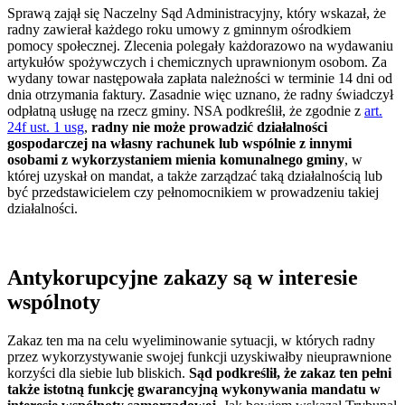
Sprawą zajął się Naczelny Sąd Administracyjny, który wskazał, że
radny zawierał każdego roku umowy z gminnym ośrodkiem
pomocy społecznej. Zlecenia polegały każdorazowo na wydawaniu
artykułów spożywczych i chemicznych uprawnionym osobom. Za
wydany towar następowała zapłata należności w terminie 14 dni od
dnia otrzymania faktury. Zasadnie więc uznano, że radny świadczył
odpłatną usługę na rzecz gminy. NSA podkreślił, że zgodnie z
art.
24f ust. 1 usg
,
radny nie może prowadzić działalności
gospodarczej na własny rachunek lub wspólnie z innymi
osobami z wykorzystaniem mienia komunalnego gminy
, w
której uzyskał on mandat, a także zarządzać taką działalnością lub
być przedstawicielem czy pełnomocnikiem w prowadzeniu takiej
działalności.
Antykorupcyjne zakazy są w interesie
wspólnoty
Zakaz ten ma na celu wyeliminowanie sytuacji, w których radny
przez wykorzystywanie swojej funkcji uzyskiwałby nieuprawnione
korzyści dla siebie lub bliskich.
Sąd podkreślił, że zakaz ten pełni
także istotną funkcję gwarancyjną wykonywania mandatu w