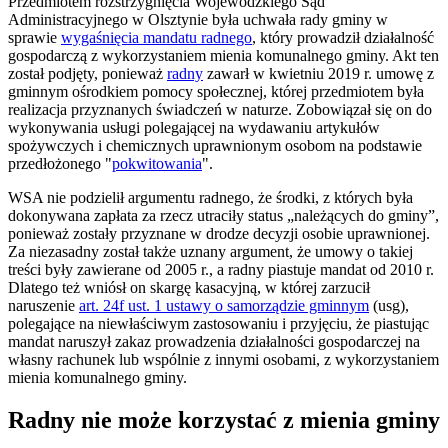
Przedmiotem rozstrzygnięcia Wojewódzkiego Sąd
Administracyjnego w Olsztynie była uchwała rady gminy w
sprawie
wygaśnięcia mandatu radnego
, który prowadził działalność
gospodarczą z wykorzystaniem mienia komunalnego gminy. Akt ten
został podjęty, ponieważ
radny
zawarł w kwietniu 2019 r. umowę z
gminnym ośrodkiem pomocy społecznej, której przedmiotem była
realizacja przyznanych świadczeń w naturze. Zobowiązał się on do
wykonywania usługi polegającej na wydawaniu artykułów
spożywczych i chemicznych uprawnionym osobom na podstawie
przedłożonego "
pokwitowania
".
WSA nie podzielił argumentu radnego, że środki, z których była
dokonywana zapłata za rzecz utraciły status „należących do gminy”,
ponieważ zostały przyznane w drodze decyzji osobie uprawnionej.
Za niezasadny został także uznany argument, że umowy o takiej
treści były zawierane od 2005 r., a radny piastuje mandat od 2010 r.
Dlatego też wniósł on skargę kasacyjną, w której zarzucił
naruszenie
art. 24f ust. 1 ustawy o samorządzie gminnym
(usg),
polegające na niewłaściwym zastosowaniu i przyjęciu, że piastując
mandat naruszył zakaz prowadzenia działalności gospodarczej na
własny rachunek lub wspólnie z innymi osobami, z wykorzystaniem
mienia komunalnego gminy.
Radny nie może korzystać z mienia gminy