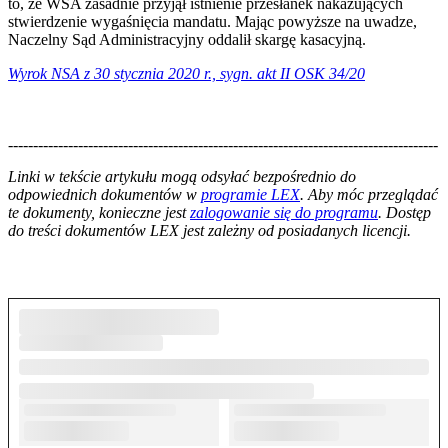
to, że WSA zasadnie przyjął istnienie przesłanek nakazujących
stwierdzenie wygaśnięcia mandatu. Mając powyższe na uwadze,
Naczelny Sąd Administracyjny oddalił skargę kasacyjną.
Wyrok NSA z 30 stycznia 2020 r., sygn. akt II OSK 34/20
--------------------------------------------------------------------------------------
--------------------------------------------------------
Linki w tekście artykułu mogą odsyłać bezpośrednio do
odpowiednich dokumentów w
programie LEX
. Aby móc przeglądać
te dokumenty, konieczne jest
zalogowanie się do programu
. Dostęp
do treści dokumentów LEX jest zależny od posiadanych licencji.