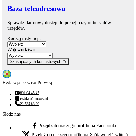
Baza teleadresowa
Sprawdź darmowy dostęp do pełnej bazy m.in. sądów i
urzędów.
Rodzaj instytucji:
Województwo:
Szukaj danych kontaktowych
Redakcja serwisu Prawo.pl
801 04 45 45
Numer telefonu:
redakcja@prawo.pl
Adres email:
22 535 88 00
Numer telefonu:
Śledź nas
Przejdź do naszego profilu na Facebooku
facebook - otwiera się w nowej karcie
Przejdź do naszego profilu na X (dawniej Twitter)