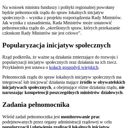
Na wniosek ministra funduszy i polityki regionalnej powołany
będzie pełnomocnik rządu do spraw lokalnych inicjatyw
społecznych – wynika z projektu rozporządzenia Rady Ministrów.
Jak wynika z uzasadnienia, Rada Ministrów może ustanowić
pełnomocnika rządu do „określonych spraw, których przekazanie
członkom Rady Ministrów nie jest celowe”.
Popularyzacja inicjatyw społecznych
Rząd podkreśla, że ważne są działania zmierzające do rozwoju i
popularyzacji inicjatyw społecznych oraz działania na ich rzecz.
Przykładem jest ustawa o
kołach gospodyń wiejskich
.
Pełnomocnik rządu do spraw lokalnych inicjatyw społecznych ma
integrować lub inicjować działania mające
źródło w obywatelskich
inicjatywach społecznych
, a obejmujące różne działania rządu,
nie
naruszając kompetencji poszczególnych ministrów działowych
.
Zadania pełnomocnika
Wśród zadań pełnomocnika jest
monitorowanie prac
podejmowanych przez organy administracji rządowej w celu
popularyzacji i ułatwienia realizacji lokalnych inicjatyw