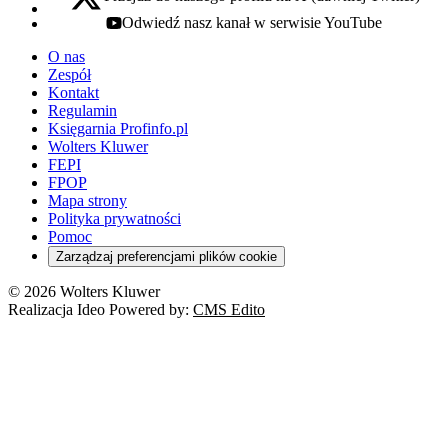
x - otwiera się w nowej karcie
Odwiedź nasz kanał w serwisie YouTube
youtube - otwiera się w nowej karcie
O nas
Zespół
Kontakt
Regulamin
Księgarnia Profinfo.pl
Wolters Kluwer
FEPI
FPOP
Mapa strony
Polityka prywatności
Pomoc
Zarządzaj preferencjami plików cookie
© 2026 Wolters Kluwer
Realizacja Ideo Powered by:
CMS Edito