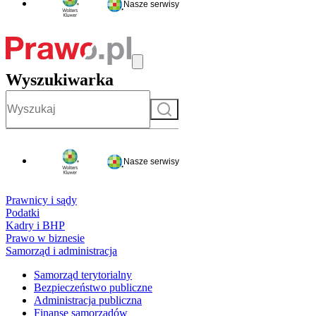
Nasze serwisy
Wyszukiwarka
Szukaj
Nasze serwisy
Prawnicy i sądy
Podatki
Kadry i BHP
Prawo w biznesie
Samorząd i administracja
Samorząd terytorialny
Bezpieczeństwo publiczne
Administracja publiczna
Finanse samorządów