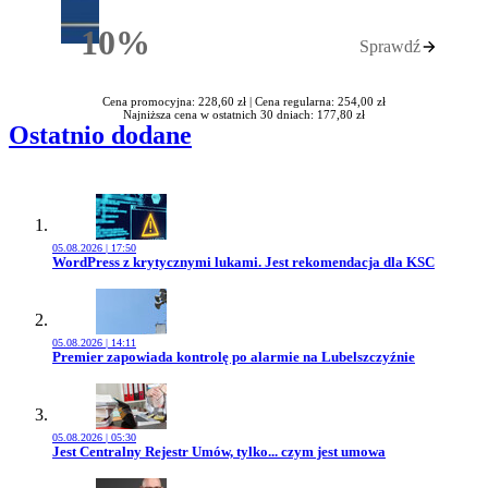
10%
Sprawdź
Rabatu
Cena promocyjna: 228,60 zł |
Cena regularna: 254,00 zł
Najniższa cena w ostatnich 30 dniach: 177,80 zł
Ostatnio dodane
05.08.2026 | 17:50
Przejdź do artykułu:
WordPress z krytycznymi lukami. Jest rekomendacja dla KSC
05.08.2026 | 14:11
Przejdź do artykułu:
Premier zapowiada kontrolę po alarmie na Lubelszczyźnie
05.08.2026 | 05:30
Przejdź do artykułu:
Jest Centralny Rejestr Umów, tylko... czym jest umowa