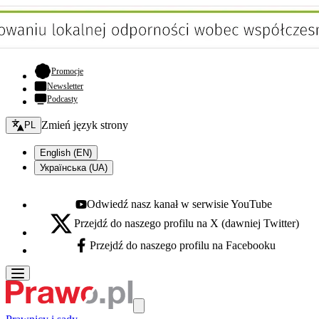
- otwiera się w nowej karcie
Promocje
Newsletter
Podcasty
Zmień język - bieżący:
Zmień język strony
PL
English (EN)
Українська (UA)
Odwiedź nasz kanał w serwisie YouTube
Youtube - otwiera się w nowej karcie
Przejdź do naszego profilu na X (dawniej Twitter)
X - otwiera się w nowej karcie
Przejdź do naszego profilu na Facebooku
Facebook - otwiera się w nowej karcie