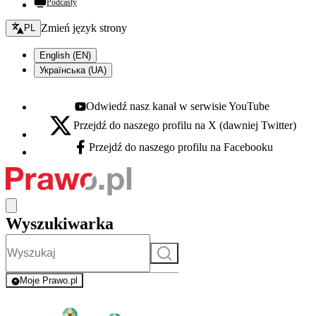
Podcasty
Zmień język - bieżący:
Zmień język strony
PL
English (EN)
Українська (UA)
Odwiedź nasz kanał w serwisie YouTube
Youtube - otwiera się w nowej karcie
Przejdź do naszego profilu na X (dawniej Twitter)
X - otwiera się w nowej karcie
Przejdź do naszego profilu na Facebooku
Facebook - otwiera się w nowej karcie
Wyszukiwarka
Szukaj
Moje Prawo.pl
- rejestracja i logowanie do serwisu