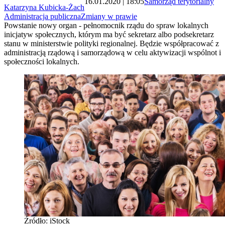
16.01.2020 | 18:05
Samorząd terytorialny
Katarzyna Kubicka-Żach
Administracja publiczna
Zmiany w prawie
Powstanie nowy organ - pełnomocnik rządu do spraw lokalnych
inicjatyw społecznych, którym ma być sekretarz albo podsekretarz
stanu w ministerstwie polityki regionalnej. Będzie współpracować z
administracją rządową i samorządową w celu aktywizacji wspólnot i
społeczności lokalnych.
Źródło: iStock