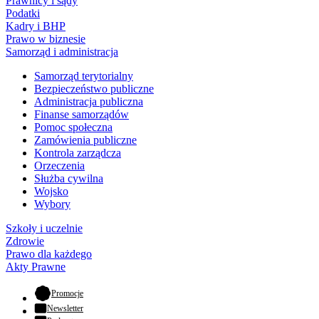
Prawnicy i sądy
Podatki
Kadry i BHP
Prawo w biznesie
Samorząd i administracja
Samorząd terytorialny
Bezpieczeństwo publiczne
Administracja publiczna
Finanse samorządów
Pomoc społeczna
Zamówienia publiczne
Kontrola zarządcza
Orzeczenia
Służba cywilna
Wojsko
Wybory
Szkoły i uczelnie
Zdrowie
Prawo dla każdego
Akty Prawne
- otwiera się w nowej karcie
Promocje
Newsletter