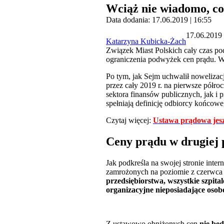
Wciąż nie wiadomo, co
Data dodania: 17.06.2019 | 16:55
17.06.2019 
Katarzyna Kubicka-Żach
Związek Miast Polskich cały czas po
ograniczenia podwyżek cen prądu. W
Po tym, jak Sejm uchwalił nowelizac
przez cały 2019 r. na pierwsze półroc
sektora finansów publicznych, jak i 
spełniają definicję odbiorcy końcow
Czytaj więcej:
Ustawa prądowa jes
Ceny prądu w drugiej 
Jak podkreśla na swojej stronie inte
zamrożonych na poziomie z czerwca
przedsiębiorstwa, wszystkie szpit
organizacyjne nieposiadające oso
Z ustawowo obniżonych cen
nie będ