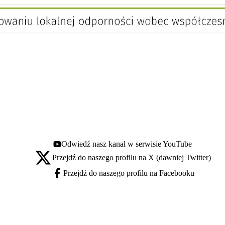
Odwiedź nasz kanał w serwisie YouTube
Youtube - otwiera się w nowej karcie
Przejdź do naszego profilu na X (dawniej Twitter)
X - otwiera się w nowej karcie
Przejdź do naszego profilu na Facebooku
Facebook - otwiera się w nowej karcie