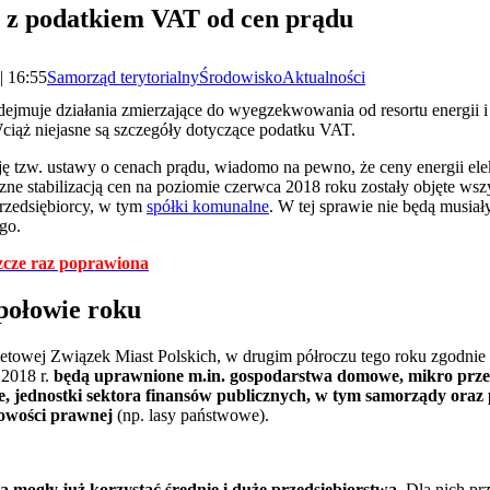
 z podatkiem VAT od cen prądu
| 16:55
Samorząd terytorialny
Środowisko
Aktualności
dejmuje działania zmierzające do wyegzekwowania od resortu energii i 
ciąż niejasne są szczegóły dotyczące podatku VAT.
ję tzw. ustawy o cenach prądu, wiadomo na pewno, że ceny energii el
zne stabilizacją cen na poziomie czerwca 2018 roku zostały objęte wszy
przedsiębiorcy, w tym
spółki komunalne
. W tej sprawie nie będą musiał
ego.
zcze raz poprawiona
połowie roku
rnetowej Związek Miast Polskich, w drugim półroczu tego roku zgodnie 
 2018 r.
będą uprawnione m.in. gospodarstwa domowe, mikro przed
ale, jednostki sektora finansów publicznych, w tym samorządy ora
bowości prawnej
(np. lasy państwowe).
ą mogły już korzystać średnie i duże przedsiębiorstwa
. Dla nich p