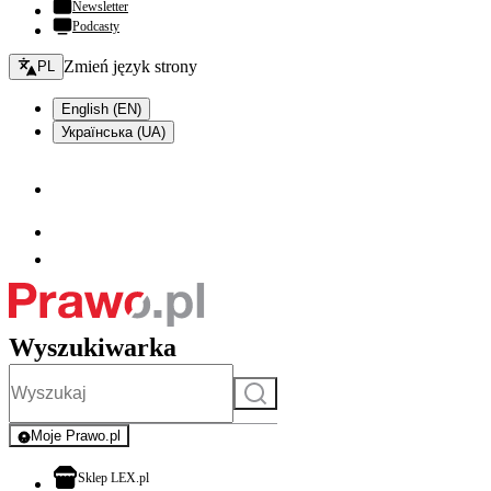
Newsletter
Podcasty
Zmień język - bieżący:
Zmień język strony
PL
English (EN)
Українська (UA)
Wyszukiwarka
Szukaj
Moje Prawo.pl
- rejestracja i logowanie do serwisu
otwiera się w nowej karcie
Sklep LEX.pl