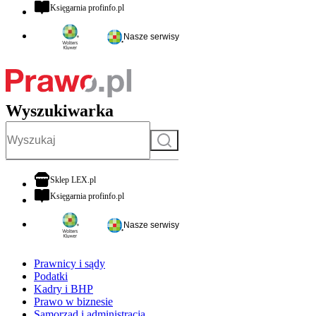
otwiera się w nowej karcie
Księgarnia profinfo.pl
Nasze serwisy
Wyszukiwarka
Szukaj
otwiera się w nowej karcie
Sklep LEX.pl
otwiera się w nowej karcie
Księgarnia profinfo.pl
Nasze serwisy
Prawnicy i sądy
Podatki
Kadry i BHP
Prawo w biznesie
Samorząd i administracja