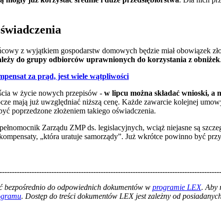
oświadczenia
ńcowy z wyjątkiem gospodarstw domowych będzie miał obowiązek zło
należy do grupy odbiorców uprawnionych do korzystania z obniżek
pensat za prąd, jest wiele wątpliwości
ścia w życie nowych przepisów -
w lipcu można składać wnioski, a na
łrocze mają już uwzględniać niższą cenę. Każde zawarcie kolejnej um
być poprzedzone złożeniem takiego oświadczenia.
pełnomocnik Zarządu ZMP ds. legislacyjnych, wciąż niejasne są szcz
 rekompensaty, „która uratuje samorządy”. Już wkrótce powinno być przy
-----------------------------------------------------------------------------------------
łać bezpośrednio do odpowiednich dokumentów w
programie LEX
. Aby
rogramu
. Dostęp do treści dokumentów LEX jest zależny od posiadanych 