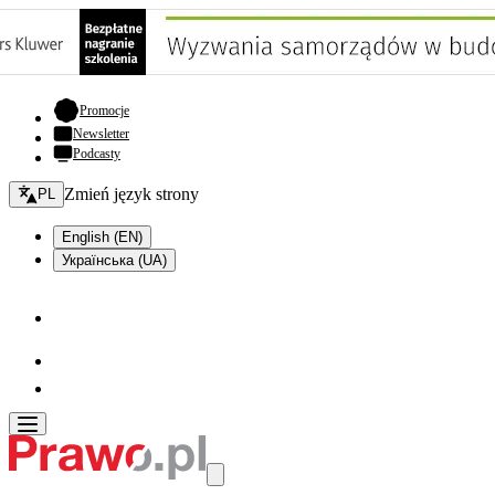
- otwiera się w nowej karcie
Promocje
Newsletter
Podcasty
Zmień język - bieżący:
Zmień język strony
PL
English (EN)
Українська (UA)