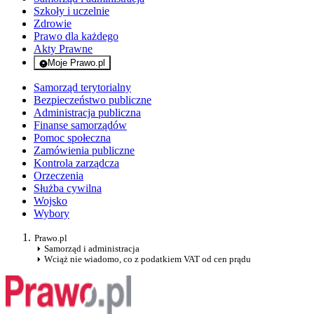
Szkoły i uczelnie
Zdrowie
Prawo dla każdego
Akty Prawne
Moje Prawo.pl
- rejestracja i logowanie do serwisu
Samorząd terytorialny
Bezpieczeństwo publiczne
Administracja publiczna
Finanse samorządów
Pomoc społeczna
Zamówienia publiczne
Kontrola zarządcza
Orzeczenia
Służba cywilna
Wojsko
Wybory
Prawo.pl
Samorząd i administracja
Wciąż nie wiadomo, co z podatkiem VAT od cen prądu