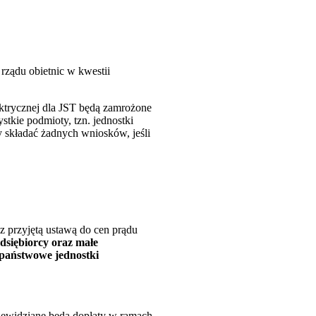
rządu obietnic w kwestii
ektrycznej dla JST będą zamrożone
stkie podmioty, tzn. jednostki
y składać żadnych wniosków, jeśli
z przyjętą ustawą do cen prądu
siębiorcy oraz małe
z państwowe jednostki
rzewidziane będą dopłaty w ramach