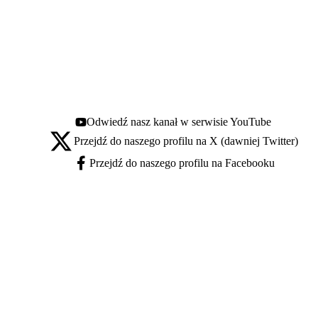
Odwiedź nasz kanał w serwisie YouTube
Youtube - otwiera się w nowej karcie
Przejdź do naszego profilu na X (dawniej Twitter)
X - otwiera się w nowej karcie
Przejdź do naszego profilu na Facebooku
Facebook - otwiera się w nowej karcie