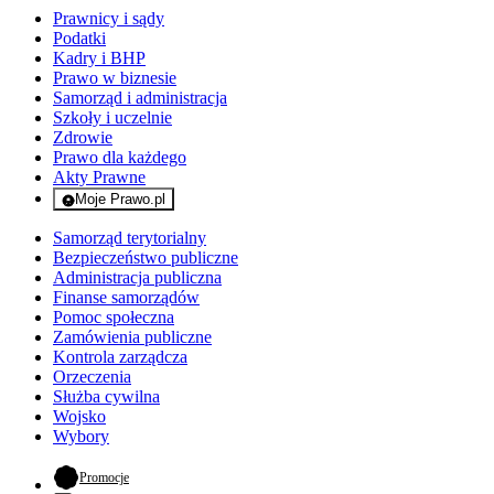
Prawnicy i sądy
Podatki
Kadry i BHP
Prawo w biznesie
Samorząd i administracja
Szkoły i uczelnie
Zdrowie
Prawo dla każdego
Akty Prawne
Moje Prawo.pl
- rejestracja i logowanie do serwisu
Samorząd terytorialny
Bezpieczeństwo publiczne
Administracja publiczna
Finanse samorządów
Pomoc społeczna
Zamówienia publiczne
Kontrola zarządcza
Orzeczenia
Służba cywilna
Wojsko
Wybory
- otwiera się w nowej karcie
Promocje