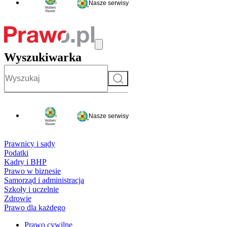
Nasze serwisy
Wyszukiwarka
Szukaj
Nasze serwisy
Prawnicy i sądy
Podatki
Kadry i BHP
Prawo w biznesie
Samorząd i administracja
Szkoły i uczelnie
Zdrowie
Prawo dla każdego
Prawo cywilne