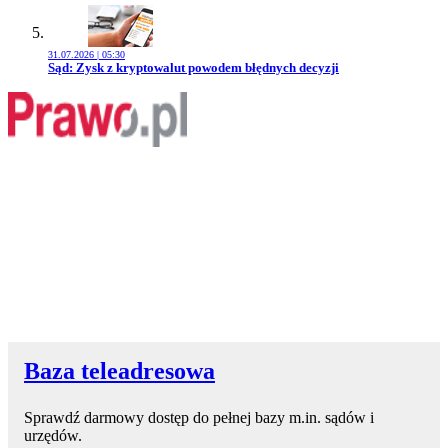
31.07.2026 | 05:30
Przejdź do artykułu:
Sąd: Zysk z kryptowalut powodem błędnych decyzji
Baza teleadresowa
Sprawdź darmowy dostęp do pełnej bazy m.in. sądów i
urzędów.