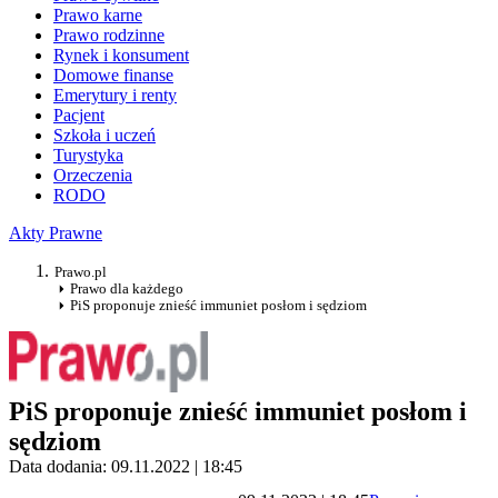
Prawo karne
Prawo rodzinne
Rynek i konsument
Domowe finanse
Emerytury i renty
Pacjent
Szkoła i uczeń
Turystyka
Orzeczenia
RODO
Akty Prawne
Prawo.pl
Prawo dla każdego
PiS proponuje znieść immuniet posłom i sędziom
PiS proponuje znieść immuniet posłom i
sędziom
Data dodania: 09.11.2022 | 18:45