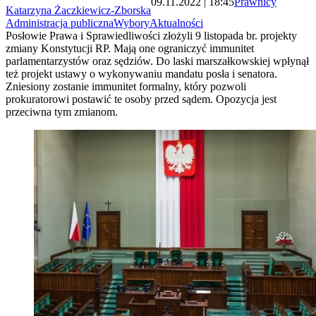
09.11.2022 | 18:45
Prawnicy
Katarzyna Żaczkiewicz-Zborska
Administracja publiczna
Wybory
Aktualności
Posłowie Prawa i Sprawiedliwości złożyli 9 listopada br. projekty
zmiany Konstytucji RP. Mają one ograniczyć immunitet
parlamentarzystów oraz sędziów. Do laski marszałkowskiej wpłynął
też projekt ustawy o wykonywaniu mandatu posła i senatora.
Zniesiony zostanie immunitet formalny, który pozwoli
prokuratorowi postawić te osoby przed sądem. Opozycja jest
przeciwna tym zmianom.