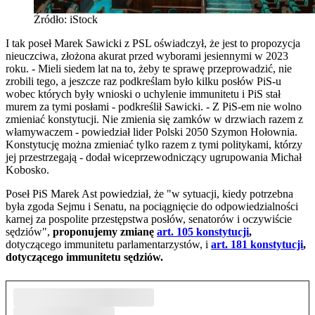
Źródło: iStock
I tak poseł Marek Sawicki z PSL oświadczył, że jest to propozycja
nieuczciwa, złożona akurat przed wyborami jesiennymi w 2023
roku. - Mieli siedem lat na to, żeby te sprawę przeprowadzić, nie
zrobili tego, a jeszcze raz podkreślam było kilku posłów PiS-u
wobec których były wnioski o uchylenie immunitetu i PiS stał
murem za tymi posłami - podkreślił Sawicki. - Z PiS-em nie wolno
zmieniać konstytucji. Nie zmienia się zamków w drzwiach razem z
włamywaczem - powiedział lider Polski 2050 Szymon Hołownia.
Konstytucję można zmieniać tylko razem z tymi politykami, którzy
jej przestrzegają - dodał wiceprzewodniczący ugrupowania Michał
Kobosko.
Poseł PiS Marek Ast powiedział, że "w sytuacji, kiedy potrzebna
była zgoda Sejmu i Senatu, na pociągnięcie do odpowiedzialności
karnej za pospolite przestępstwa posłów, senatorów i oczywiście
sędziów",
proponujemy zmianę
art. 105 konstytucji
,
dotyczącego immunitetu parlamentarzystów, i
art. 181 konstytucji
,
dotyczącego immunitetu sędziów.