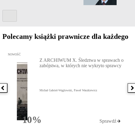
Kolejny slide
Polecamy książki prawnicze dla każdego
Przejdź do: Z ARCHIWUM X. Śledztwa w sprawach o zabójstwa, w 
NOWOŚĆ
Z ARCHIWUM X. Śledztwa w sprawach o
zabójstwa, w których nie wykryto sprawcy
Poprzednia książka
N
Michał Gabriel-Węglowski, Paweł Waszkiewicz
10%
Sprawdź
Rabatu