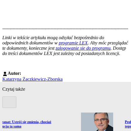
--------------------------------------------------------------------------------------
--------------------------------------------------------
Linki w tekście artykułu mogą odsyłać bezpośrednio do
odpowiednich dokumentów w
programie LEX
. Aby móc przeglądać
te dokumenty, konieczne jest
zalogowanie się do programu
. Dostęp
do treści dokumentów LEX jest zależny od posiadanych licencji.
Autor:
Katarzyna Żaczkiewicz-Zborska
Czytaj także
Poprzedni slide
ź do artykułu:
Prze
Granat: Ustrój się zmienia, chociaż
Pro
ytucja ta sama
teg