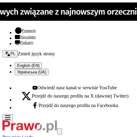
- otwiera się w nowej karcie
Promocje
Newsletter
Podcasty
Zmień język - bieżący:
Zmień język strony
PL
English (EN)
Українська (UA)
Odwiedź nasz kanał w serwisie YouTube
Youtube - otwiera się w nowej karcie
Przejdź do naszego profilu na X (dawniej Twitter)
X - otwiera się w nowej karcie
Przejdź do naszego profilu na Facebooku
Facebook - otwiera się w nowej karcie