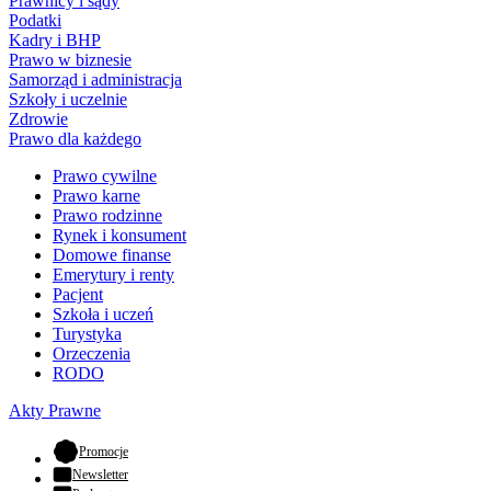
Prawnicy i sądy
Podatki
Kadry i BHP
Prawo w biznesie
Samorząd i administracja
Szkoły i uczelnie
Zdrowie
Prawo dla każdego
Prawo cywilne
Prawo karne
Prawo rodzinne
Rynek i konsument
Domowe finanse
Emerytury i renty
Pacjent
Szkoła i uczeń
Turystyka
Orzeczenia
RODO
Akty Prawne
- otwiera się w nowej karcie
Promocje
Newsletter