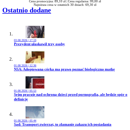
Cena promocyjna: 89,10 zł |
Cena regularna: 99,00 zł
Najniższa cena w ostatnich 30 dniach: 69,30 zł
Ostatnio dodane
03.08.2026 | 17:19
Przejdź do artykułu:
Prezydent ułaskawił trzy osoby
01.08.2026 | 12:36
Przejdź do artykułu:
NSA: Adoptowana córka ma prawo poznać biologiczną matkę
01.08.2026 | 05:53
Przejdź do artykułu:
Sejm pracuje nad ochroną dzieci przed pornografią, ale będzie spór o
definicję
01.08.2026 | 05:44
Przejdź do artykułu:
Sąd: Transport zwierząt, to złamanie zakazu ich posiadania