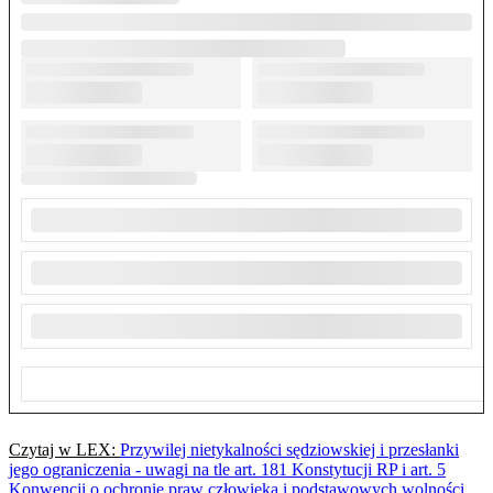
Czytaj w LEX:
Przywilej nietykalności sędziowskiej i przesłanki
jego ograniczenia - uwagi na tle art. 181 Konstytucji RP i art. 5
Konwencji o ochronie praw człowieka i podstawowych wolności