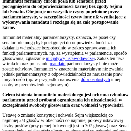
Immunitet formalny chroni posła lub senatora przed
pociągnięciem do odpowiedzialności karnej bez zgody Sejmu
lub Senatu. Obejmuje on wszystkie czyny popełnione przez
parlamentarzystę, w szczególności czyny inne niż wynikające z
wykonywania mandatu i rozciąga się na całe postępowanie
karne.
Immunitet materialny parlamentarzysty, oznacza, że poseł czy
senator nie mogą być pociągnięci do odpowiedzialności za
działania wchodzące bezpośrednio w zakres sprawowania ich
funkcji parlamentarnych, np. za wystąpienia w parlamencie, sposób
głosowania, zgłaszanie
inicjatywy ustawodawczej
. Zakaz ten trwa
w trakcie oraz po ustaniu
mandatu
parlamentarzysty i nie może
zostać uchylony. Immunitet w znaczeniu materialnym nie zwalnia
jednak parlamentarzysty z odpowiedzialności za naruszenie praw
innych osób (np. w przypadku naruszenia
dóbr osobistych
innej
osoby w przemówieniu sejmowym).
Celem istnienia immunitetu materialnego jest ochrona członków
parlamentu przed próbami ograniczania ich niezależności, w
szczególności swobody głosowania oraz wolności wypowiedzi.
Ustawę o zmianie konstytucji uchwala Sejm większością co
najmniej 2/3 głosów w obecności co najmniej połowy ustawowej
liczby posłów (przy pełnej frekwencji jest to 307 głosów) oraz Senat
bezwzględną większością głosów w obecności co najmniej połowy