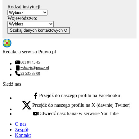
Rodzaj instytucji:
Województwo:
Szukaj danych kontaktowych
Redakcja serwisu Prawo.pl
801 04 45 45
Numer telefonu:
redakcja@prawo.pl
Adres email:
22 535 88 00
Numer telefonu:
Śledź nas
Przejdź do naszego profilu na Facebooku
facebook - otwiera się w nowej karcie
Przejdź do naszego profilu na X (dawniej Twitter)
x - otwiera się w nowej karcie
Odwiedź nasz kanał w serwisie YouTube
youtube - otwiera się w nowej karcie
O nas
Zespół
Kontakt