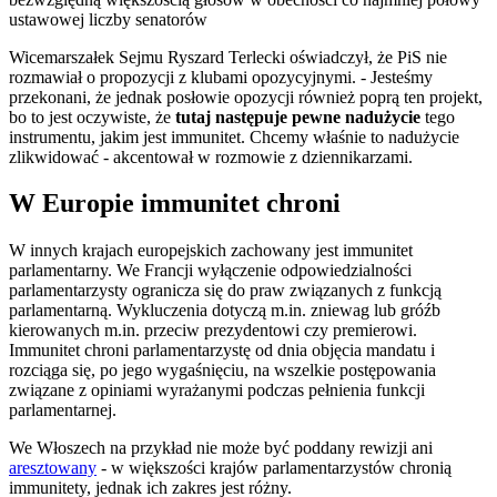
ustawowej liczby senatorów
Wicemarszałek Sejmu Ryszard Terlecki oświadczył, że PiS nie
rozmawiał o propozycji z klubami opozycyjnymi. - Jesteśmy
przekonani, że jednak posłowie opozycji również poprą ten projekt,
bo to jest oczywiste, że
tutaj następuje pewne nadużycie
tego
instrumentu, jakim jest immunitet. Chcemy właśnie to nadużycie
zlikwidować - akcentował w rozmowie z dziennikarzami.
W Europie immunitet chroni
W innych krajach europejskich zachowany jest immunitet
parlamentarny. We Francji wyłączenie odpowiedzialności
parlamentarzysty ogranicza się do praw związanych z funkcją
parlamentarną. Wykluczenia dotyczą m.in. zniewag lub gróźb
kierowanych m.in. przeciw prezydentowi czy premierowi.
Immunitet chroni parlamentarzystę od dnia objęcia mandatu i
rozciąga się, po jego wygaśnięciu, na wszelkie postępowania
związane z opiniami wyrażanymi podczas pełnienia funkcji
parlamentarnej.
We Włoszech na przykład nie może być poddany rewizji ani
aresztowany
- w większości krajów parlamentarzystów chronią
immunitety, jednak ich zakres jest różny.