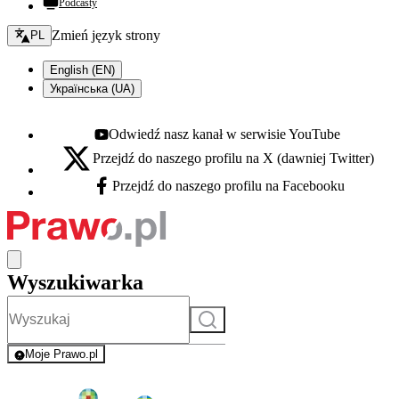
Podcasty
Zmień język - bieżący:
Zmień język strony
PL
English (EN)
Українська (UA)
Odwiedź nasz kanał w serwisie YouTube
Youtube - otwiera się w nowej karcie
Przejdź do naszego profilu na X (dawniej Twitter)
X - otwiera się w nowej karcie
Przejdź do naszego profilu na Facebooku
Facebook - otwiera się w nowej karcie
Wyszukiwarka
Szukaj
Moje Prawo.pl
- rejestracja i logowanie do serwisu