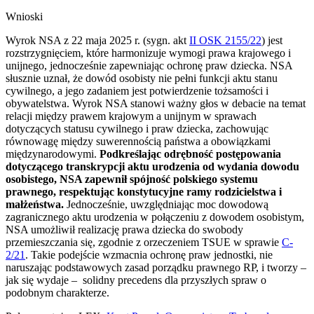
Wnioski
Wyrok NSA z 22 maja 2025 r. (sygn. akt
II OSK 2155/22
) jest
rozstrzygnięciem, które harmonizuje wymogi prawa krajowego i
unijnego, jednocześnie zapewniając ochronę praw dziecka. NSA
słusznie uznał, że dowód osobisty nie pełni funkcji aktu stanu
cywilnego, a jego zadaniem jest potwierdzenie tożsamości i
obywatelstwa. Wyrok NSA stanowi ważny głos w debacie na temat
relacji między prawem krajowym a unijnym w sprawach
dotyczących statusu cywilnego i praw dziecka, zachowując
równowagę między suwerennością państwa a obowiązkami
międzynarodowymi.
Podkreślając odrębność postępowania
dotyczącego transkrypcji aktu urodzenia od wydania dowodu
osobistego, NSA zapewnił spójność polskiego systemu
prawnego, respektując konstytucyjne ramy rodzicielstwa i
małżeństwa.
Jednocześnie, uwzględniając moc dowodową
zagranicznego aktu urodzenia w połączeniu z dowodem osobistym,
NSA umożliwił realizację prawa dziecka do swobody
przemieszczania się, zgodnie z orzeczeniem TSUE w sprawie
C-
2/21
. Takie podejście wzmacnia ochronę praw jednostki, nie
naruszając podstawowych zasad porządku prawnego RP, i tworzy –
jak się wydaje – solidny precedens dla przyszłych spraw o
podobnym charakterze.