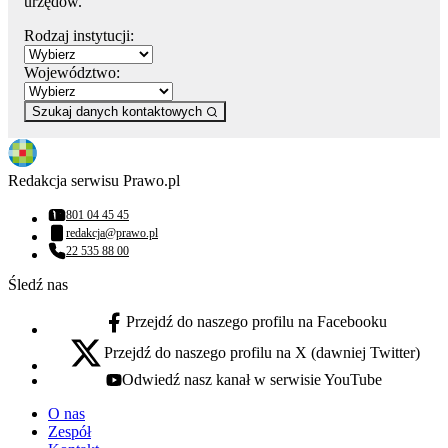
urzędów.
Rodzaj instytucji:
Województwo:
Szukaj danych kontaktowych
Redakcja serwisu Prawo.pl
801 04 45 45
Numer telefonu:
redakcja@prawo.pl
Adres email:
22 535 88 00
Numer telefonu:
Śledź nas
Przejdź do naszego profilu na Facebooku
facebook - otwiera się w nowej karcie
Przejdź do naszego profilu na X (dawniej Twitter)
x - otwiera się w nowej karcie
Odwiedź nasz kanał w serwisie YouTube
youtube - otwiera się w nowej karcie
O nas
Zespół