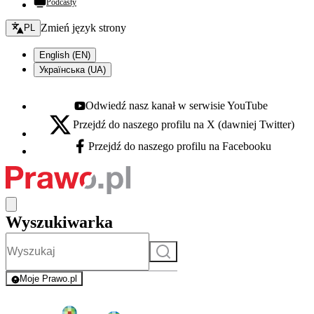
Podcasty
Zmień język - bieżący:
Zmień język strony
PL
English (EN)
Українська (UA)
Odwiedź nasz kanał w serwisie YouTube
Youtube - otwiera się w nowej karcie
Przejdź do naszego profilu na X (dawniej Twitter)
X - otwiera się w nowej karcie
Przejdź do naszego profilu na Facebooku
Facebook - otwiera się w nowej karcie
Wyszukiwarka
Szukaj
Moje Prawo.pl
- rejestracja i logowanie do serwisu