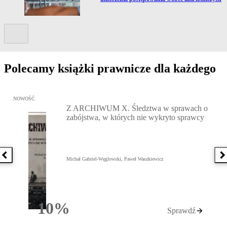
Kolejny slide
Polecamy książki prawnicze dla każdego
Przejdź do: Z ARCHIWUM X. Śledztwa w sprawach o zabójstwa, w 
NOWOŚĆ
Z ARCHIWUM X. Śledztwa w sprawach o
zabójstwa, w których nie wykryto sprawcy
Poprzednia książka
N
Michał Gabriel-Węglowski, Paweł Waszkiewicz
10%
Sprawdź
Rabatu