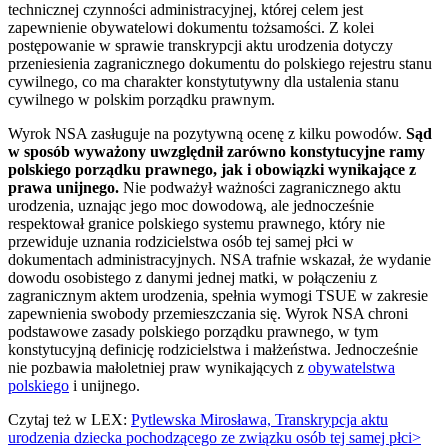
technicznej czynności administracyjnej, której celem jest
zapewnienie obywatelowi dokumentu tożsamości. Z kolei
postępowanie w sprawie transkrypcji aktu urodzenia dotyczy
przeniesienia zagranicznego dokumentu do polskiego rejestru stanu
cywilnego, co ma charakter konstytutywny dla ustalenia stanu
cywilnego w polskim porządku prawnym.
Wyrok NSA zasługuje na pozytywną ocenę z kilku powodów.
Sąd
w sposób wyważony uwzględnił zarówno konstytucyjne ramy
polskiego porządku prawnego, jak i obowiązki wynikające z
prawa unijnego.
Nie podważył ważności zagranicznego aktu
urodzenia, uznając jego moc dowodową, ale jednocześnie
respektował granice polskiego systemu prawnego, który nie
przewiduje uznania rodzicielstwa osób tej samej płci w
dokumentach administracyjnych. NSA trafnie wskazał, że wydanie
dowodu osobistego z danymi jednej matki, w połączeniu z
zagranicznym aktem urodzenia, spełnia wymogi TSUE w zakresie
zapewnienia swobody przemieszczania się. Wyrok NSA chroni
podstawowe zasady polskiego porządku prawnego, w tym
konstytucyjną definicję rodzicielstwa i małżeństwa. Jednocześnie
nie pozbawia małoletniej praw wynikających z
obywatelstwa
polskiego
i unijnego.
Czytaj też w LEX:
Pytlewska Mirosława, Transkrypcja aktu
urodzenia dziecka pochodzącego ze związku osób tej samej płci>