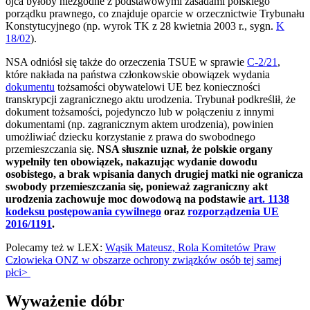
ojca byłoby niezgodne z podstawowymi zasadami polskiego
porządku prawnego, co znajduje oparcie w orzecznictwie Trybunału
Konstytucyjnego (np. wyrok TK z 28 kwietnia 2003 r., sygn.
K
18/02
).
NSA odniósł się także do orzeczenia TSUE w sprawie
C-2/21
,
które nakłada na państwa członkowskie obowiązek wydania
dokumentu
tożsamości obywatelowi UE bez konieczności
transkrypcji zagranicznego aktu urodzenia. Trybunał podkreślił, że
dokument tożsamości, pojedynczo lub w połączeniu z innymi
dokumentami (np. zagranicznym aktem urodzenia), powinien
umożliwiać dziecku korzystanie z prawa do swobodnego
przemieszczania się.
NSA słusznie uznał, że polskie organy
wypełniły ten obowiązek, nakazując wydanie dowodu
osobistego, a brak wpisania danych drugiej matki nie ogranicza
swobody przemieszczania się, ponieważ zagraniczny akt
urodzenia zachowuje moc dowodową na podstawie
art. 1138
kodeksu postępowania cywilnego
oraz
rozporządzenia UE
2016/1191
.
Polecamy też w LEX:
Wąsik Mateusz, Rola Komitetów Praw
Człowieka ONZ w obszarze ochrony związków osób tej samej
płci>
Wyważenie dóbr