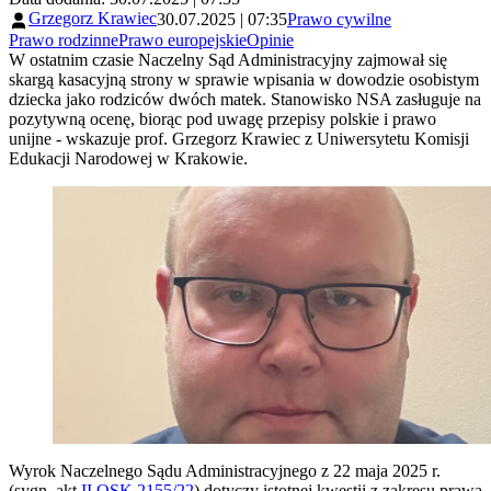
Grzegorz Krawiec
30.07.2025 | 07:35
Prawo cywilne
Prawo rodzinne
Prawo europejskie
Opinie
W ostatnim czasie Naczelny Sąd Administracyjny zajmował się
skargą kasacyjną strony w sprawie wpisania w dowodzie osobistym
dziecka jako rodziców dwóch matek. Stanowisko NSA zasługuje na
pozytywną ocenę, biorąc pod uwagę przepisy polskie i prawo
unijne - wskazuje prof. Grzegorz Krawiec z Uniwersytetu Komisji
Edukacji Narodowej w Krakowie.
Wyrok Naczelnego Sądu Administracyjnego z 22 maja 2025 r.
(sygn. akt
II OSK 2155/22
) dotyczy istotnej kwestii z zakresu prawa