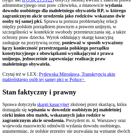
administracyjnego oraz praw człowieka, a mianowicie
wydania
dowodu osobistego dla małoletniego obywatela RP, w którego
zagranicznym akcie urodzenia jako rodziców wskazano dwie
osoby tej samej płci.
Sprawa ta porusza problematykę relacji
między polskim porządkiem prawnym a prawem unijnym, w
szczególności w kontekście swobody przemieszczania się, a także
ochrony praw dziecka. Wyrok oddalający skargę kasacyjną
zasługuje na pozytywną ocenę,
ponieważ w sposób wyważony
łączy konieczność przestrzegania polskiego porządku
konstytucyjnego z obowiązkami wynikającymi z prawa
unijnego, jednocześnie zapewniając realizację praw
małoletniego obywatela.
Czytaj też w LEX:
Pytlewska Mirosława, Transkrypcja aktu
małżeńskiego osób tej samej płci w Polsce>
Stan faktyczny i prawny
Sprawa dotyczyła
skargi kasacyjnej
złożonej przez skarżącą, która
domagała się
wpisania w dowodzie osobistym jej małoletniej
córki imion obu matek, wskazanych jako rodzice w
zagranicznym akcie urodzenia.
Prezydent m. st. Warszawy oraz
wojewoda mazowiecki odmówili wydania dowodu osobistego,
argumentując, że polskie przepisy nie pozwalają na wpisanie dwóch