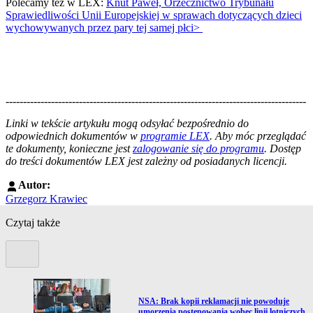
Polecamy też w LEX:
Knut Paweł, Orzecznictwo Trybunału
Sprawiedliwości Unii Europejskiej w sprawach dotyczących dzieci
wychowywanych przez pary tej samej płci>
--------------------------------------------------------------------------------------
--------------------------------------------------------
Linki w tekście artykułu mogą odsyłać bezpośrednio do
odpowiednich dokumentów w
programie LEX
. Aby móc przeglądać
te dokumenty, konieczne jest
zalogowanie się do programu
. Dostęp
do treści dokumentów LEX jest zależny od posiadanych licencji.
Autor:
Grzegorz Krawiec
Czytaj także
Poprzedni slide
Przejdź do artykułu:
NSA: Brak kopii reklamacji nie powoduje
umorzenia postępowania wobec linii lotniczych