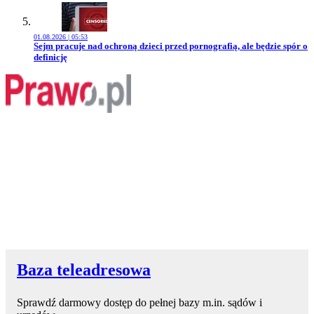
01.08.2026 | 05:53
Przejdź do artykułu:
Sejm pracuje nad ochroną dzieci przed pornografią, ale będzie spór o
definicję
Baza teleadresowa
Sprawdź darmowy dostęp do pełnej bazy m.in. sądów i