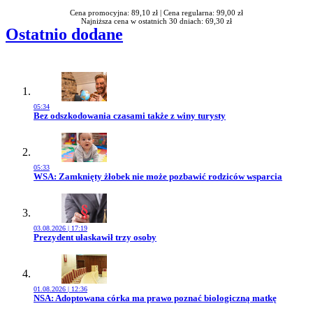
Cena promocyjna: 89,10 zł |
Cena regularna: 99,00 zł
Najniższa cena w ostatnich 30 dniach: 69,30 zł
Ostatnio dodane
05:34
Przejdź do artykułu:
Bez odszkodowania czasami także z winy turysty
05:33
Przejdź do artykułu:
WSA: Zamknięty żłobek nie może pozbawić rodziców wsparcia
03.08.2026 | 17:19
Przejdź do artykułu:
Prezydent ułaskawił trzy osoby
01.08.2026 | 12:36
Przejdź do artykułu:
NSA: Adoptowana córka ma prawo poznać biologiczną matkę