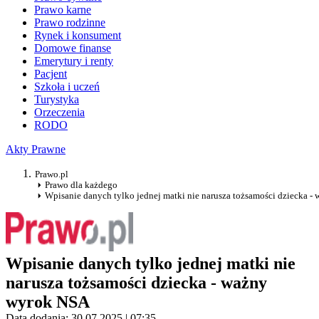
Prawo karne
Prawo rodzinne
Rynek i konsument
Domowe finanse
Emerytury i renty
Pacjent
Szkoła i uczeń
Turystyka
Orzeczenia
RODO
Akty Prawne
Prawo.pl
Prawo dla każdego
Wpisanie danych tylko jednej matki nie narusza tożsamości dziecka 
Wpisanie danych tylko jednej matki nie
narusza tożsamości dziecka - ważny
wyrok NSA
Data dodania: 30.07.2025 | 07:35