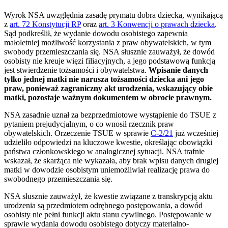
Wyrok NSA uwzględnia zasadę prymatu dobra dziecka, wynikającą
z
art. 72 Konstytucji RP
oraz
art. 3 Konwencji o prawach dziecka
.
Sąd podkreślił, że wydanie dowodu osobistego zapewnia
małoletniej możliwość korzystania z praw obywatelskich, w tym
swobody przemieszczania się. NSA słusznie zauważył, że dowód
osobisty nie kreuje więzi filiacyjnych, a jego podstawową funkcją
jest stwierdzenie tożsamości i obywatelstwa.
Wpisanie danych
tylko jednej matki nie narusza tożsamości dziecka ani jego
praw, ponieważ zagraniczny akt urodzenia, wskazujący obie
matki, pozostaje ważnym dokumentem w obrocie prawnym.
NSA zasadnie uznał za bezprzedmiotowe wystąpienie do TSUE z
pytaniem prejudycjalnym, o co wnosił rzecznik praw
obywatelskich. Orzeczenie TSUE w sprawie
C-2/21
już wcześniej
udzieliło odpowiedzi na kluczowe kwestie, określając obowiązki
państwa członkowskiego w analogicznej sytuacji. NSA trafnie
wskazał, że skarżąca nie wykazała, aby brak wpisu danych drugiej
matki w dowodzie osobistym uniemożliwiał realizację prawa do
swobodnego przemieszczania się.
NSA słusznie zauważył, że kwestie związane z transkrypcją aktu
urodzenia są przedmiotem odrębnego postępowania, a dowód
osobisty nie pełni funkcji aktu stanu cywilnego. Postępowanie w
sprawie wydania dowodu osobistego dotyczy materialno-