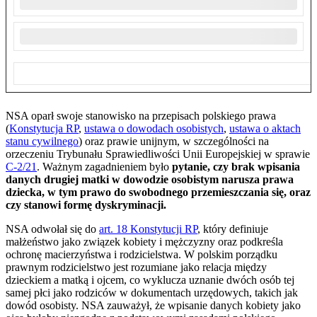
NSA oparł swoje stanowisko na przepisach polskiego prawa
(
Konstytucja RP
,
ustawa o dowodach osobistych
,
ustawa o aktach
stanu cywilnego
) oraz prawie unijnym, w szczególności na
orzeczeniu Trybunału Sprawiedliwości Unii Europejskiej w sprawie
C-2/21
. Ważnym zagadnieniem było
pytanie, czy brak wpisania
danych drugiej matki w dowodzie osobistym narusza prawa
dziecka, w tym prawo do swobodnego przemieszczania się, oraz
czy stanowi formę dyskryminacji.
NSA odwołał się do
art. 18 Konstytucji RP
, który definiuje
małżeństwo jako związek kobiety i mężczyzny oraz podkreśla
ochronę macierzyństwa i rodzicielstwa. W polskim porządku
prawnym rodzicielstwo jest rozumiane jako relacja między
dzieckiem a matką i ojcem, co wyklucza uznanie dwóch osób tej
samej płci jako rodziców w dokumentach urzędowych, takich jak
dowód osobisty. NSA zauważył, że wpisanie danych kobiety jako