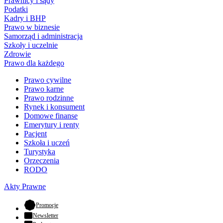
Prawnicy i sądy
Podatki
Kadry i BHP
Prawo w biznesie
Samorząd i administracja
Szkoły i uczelnie
Zdrowie
Prawo dla każdego
Prawo cywilne
Prawo karne
Prawo rodzinne
Rynek i konsument
Domowe finanse
Emerytury i renty
Pacjent
Szkoła i uczeń
Turystyka
Orzeczenia
RODO
Akty Prawne
- otwiera się w nowej karcie
Promocje
Newsletter