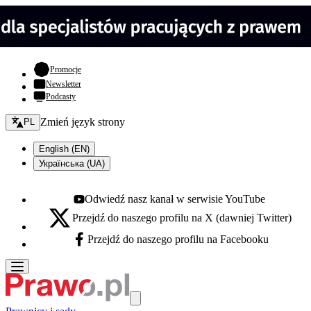
- otwiera się w nowej karcie
Promocje
Newsletter
Podcasty
Zmień język - bieżący:
Zmień język strony
PL
English (EN)
Українська (UA)
Odwiedź nasz kanał w serwisie YouTube
Youtube - otwiera się w nowej karcie
Przejdź do naszego profilu na X (dawniej Twitter)
X - otwiera się w nowej karcie
Przejdź do naszego profilu na Facebooku
Facebook - otwiera się w nowej karcie