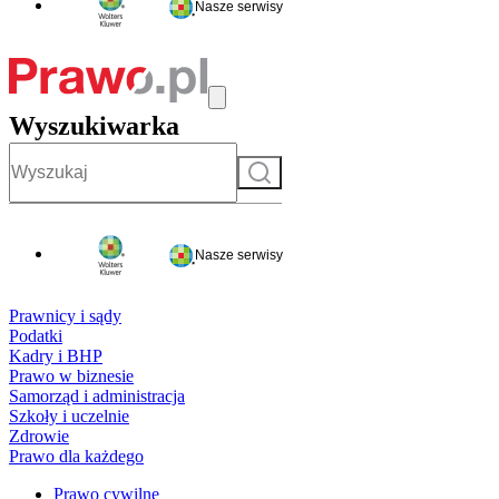
Nasze serwisy
Wyszukiwarka
Szukaj
Nasze serwisy
Prawnicy i sądy
Podatki
Kadry i BHP
Prawo w biznesie
Samorząd i administracja
Szkoły i uczelnie
Zdrowie
Prawo dla każdego
Prawo cywilne