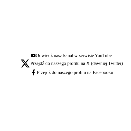
Odwiedź nasz kanał w serwisie YouTube
Youtube - otwiera się w nowej karcie
Przejdź do naszego profilu na X (dawniej Twitter)
X - otwiera się w nowej karcie
Przejdź do naszego profilu na Facebooku
Facebook - otwiera się w nowej karcie