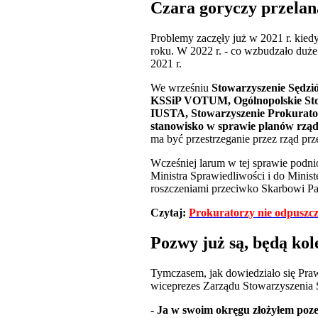
Czara goryczy przelan
Problemy zaczęły już w 2021 r. kie
roku. W 2022 r. - co wzbudzało duże
2021 r.
We wrześniu
Stowarzyszenie Sędzi
KSSiP VOTUM, Ogólnopolskie Sto
IUSTA, Stowarzyszenie Prokurat
stanowisko w sprawie planów rząd
ma być przestrzeganie przez rząd prz
Wcześniej larum w tej sprawie podn
Ministra Sprawiedliwości i do Minist
roszczeniami przeciwko Skarbowi P
Czytaj:
Prokuratorzy nie odpuszcz
Pozwy już są, będą kol
Tymczasem, jak dowiedziało się Praw
wiceprezes Zarządu Stowarzyszenia 
-
Ja w swoim okręgu złożyłem pozew 