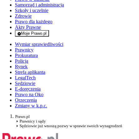
Samorząd i administracja
Szkoły i uczelnie
Zdrowie
Prawo dla każdego
Akty Prawne
Moje Prawo.pl
- rejestracja i logowanie do serwisu
Wymiar sprawiedliwości
Prawnicy
Prokuratura
Policja
Rynek
Strefa aplikanta
LegalTech
Sędziowie
E-doręczenia
Prawo na Oko
Orzeczenia
Zmiany w k.p.c.
Prawo.pl
Prawnicy i sądy
Sędziowie już wnoszą pozwy w sprawie swoich wynagrodzeń