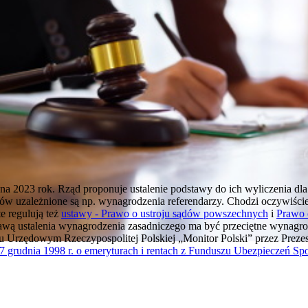
a 2023 rok. Rząd proponuje ustalenie podstawy do ich wyliczenia dla
ów uzależnione są np. wynagrodzenia referendarzy. Chodzi oczywiście
e regulują też
ustawy - Prawo o ustroju sądów powszechnych
i
Prawo 
wą ustalenia wynagrodzenia zasadniczego ma być przeciętne wynagro
u Urzędowym Rzeczypospolitej Polskiej „Monitor Polski” przez Prez
 17 grudnia 1998 r. o emeryturach i rentach z Funduszu Ubezpieczeń Sp