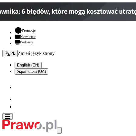
- otwiera się w nowej karcie
Promocje
Newsletter
Podcasty
Zmień język - bieżący:
Zmień język strony
PL
English (EN)
Українська (UA)