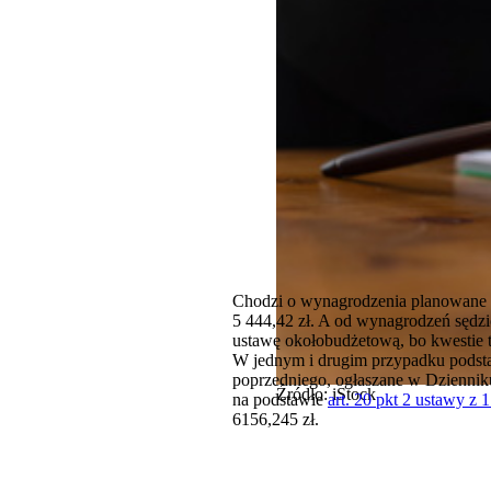
Chodzi o wynagrodzenia planowane n
5 444,42 zł. A od wynagrodzeń sędzi
ustawę okołobudżetową, bo kwestie t
W jednym i drugim przypadku podsta
poprzedniego, ogłaszane w Dziennik
Źródło: iStock
na podstawie
art. 20 pkt 2 ustawy z
6156,245 zł.