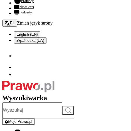
- otwiera się w nowej karcie
Promocje
Newsletter
Podcasty
Zmień język - bieżący:
Zmień język strony
PL
English (EN)
Українська (UA)
Wyszukiwarka
Szukaj
Moje Prawo.pl
- rejestracja i logowanie do serwisu