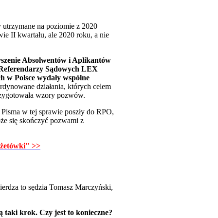
y utrzymane na poziomie z 2020
e II kwartału, ale 2020 roku, a nie
szenie Absolwentów i Aplikantów
e Referendarzy Sądowych LEX
 w Polsce wydały wspólne
rdynowane działania, których celem
 przygotowała wzory pozwów.
Pisma w tej sprawie poszły do RPO,
może się skończyć pozwami z
dżetówki" >>
ierdza to sędzia Tomasz Marczyński,
 taki krok. Czy jest to konieczne?