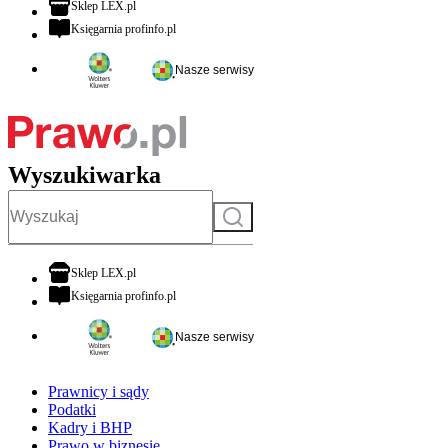
otwiera się w nowej karcie
Sklep LEX.pl
otwiera się w nowej karcie
Księgarnia profinfo.pl
Nasze serwisy
Wyszukiwarka
Szukaj
otwiera się w nowej karcie
Sklep LEX.pl
otwiera się w nowej karcie
Księgarnia profinfo.pl
Nasze serwisy
Prawnicy i sądy
Podatki
Kadry i BHP
Prawo w biznesie