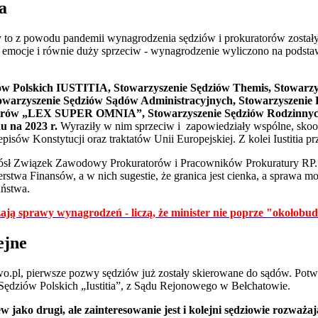
a
dy to z powodu pandemii wynagrodzenia sędziów i prokuratorów został
 emocje i równie duży sprzeciw - wynagrodzenie wyliczono na podstawi
ów Polskich IUSTITIA, Stowarzyszenie Sędziów Themis, Stowarzy
warzyszenie Sędziów Sądów Administracyjnych, Stowarzyszeni
orów „LEX SUPER OMNIA”, Stowarzyszenie Sędziów Rodzinnych
u na 2023 r.
Wyraziły w nim sprzeciw i zapowiedziały wspólne, skoo
episów Konstytucji oraz traktatów Unii Europejskiej. Z kolei Iustitia
iósł Związek Zawodowy Prokuratorów i Pracowników Prokuratury RP. 
erstwa Finansów, a w nich sugestie, że granica jest cienka, a sprawa 
aństwa.
ają sprawy wynagrodzeń - liczą, że minister nie poprze "okołobu
ejne
o.pl, pierwsze pozwy sędziów już zostały skierowane do sądów. Potw
Sędziów Polskich „Iustitia”, z Sądu Rejonowego w Bełchatowie.
jako drugi, ale zainteresowanie jest i kolejni sędziowie rozważają