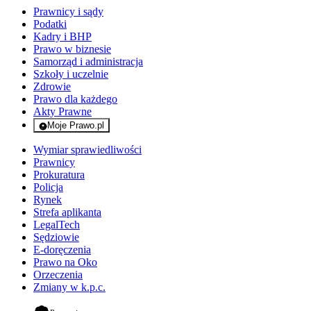
Prawnicy i sądy
Podatki
Kadry i BHP
Prawo w biznesie
Samorząd i administracja
Szkoły i uczelnie
Zdrowie
Prawo dla każdego
Akty Prawne
Moje Prawo.pl
- rejestracja i logowanie do serwisu
Wymiar sprawiedliwości
Prawnicy
Prokuratura
Policja
Rynek
Strefa aplikanta
LegalTech
Sędziowie
E-doręczenia
Prawo na Oko
Orzeczenia
Zmiany w k.p.c.