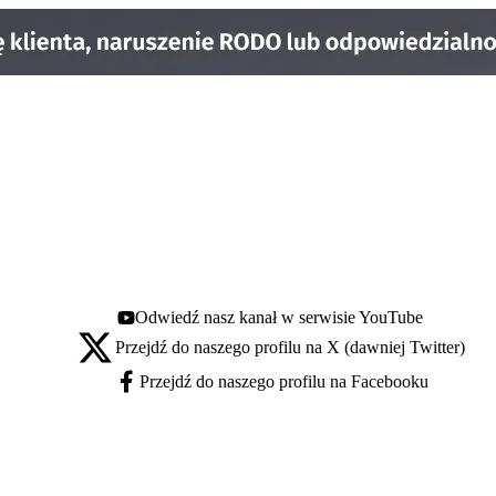
Odwiedź nasz kanał w serwisie YouTube
Youtube - otwiera się w nowej karcie
Przejdź do naszego profilu na X (dawniej Twitter)
X - otwiera się w nowej karcie
Przejdź do naszego profilu na Facebooku
Facebook - otwiera się w nowej karcie