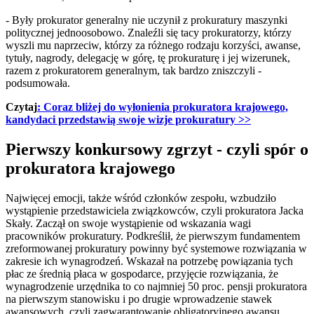
- Były prokurator generalny nie uczynił z prokuratury maszynki
politycznej jednoosobowo. Znaleźli się tacy prokuratorzy, którzy
wyszli mu naprzeciw, którzy za różnego rodzaju korzyści, awanse,
tytuły, nagrody, delegację w górę, tę prokuraturę i jej wizerunek,
razem z prokuratorem generalnym, tak bardzo zniszczyli -
podsumowała.
Czytaj
:
Coraz bliżej do wyłonienia prokuratora krajowego,
kandydaci przedstawią swoje wizje prokuratury
>>
Pierwszy konkursowy zgrzyt - czyli spór o
prokuratora krajowego
Najwięcej emocji, także wśród członków zespołu, wzbudziło
wystąpienie przedstawiciela związkowców, czyli prokuratora Jacka
Skały. Zaczął on swoje wystąpienie od wskazania wagi
pracowników prokuratury. Podkreślił, że pierwszym fundamentem
zreformowanej prokuratury powinny być systemowe rozwiązania w
zakresie ich wynagrodzeń. Wskazał na potrzebę powiązania tych
płac ze średnią płaca w gospodarce, przyjęcie rozwiązania, że
wynagrodzenie urzędnika to co najmniej 50 proc. pensji prokuratora
na pierwszym stanowisku i po drugie wprowadzenie stawek
awansowych, czyli zagwarantowanie obligatoryjnego awansu,