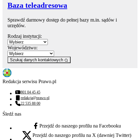
Baza teleadresowa
Sprawdź darmowy dostęp do pełnej bazy m.in. sądów i
urzędów.
Rodzaj instytucji:
Województwo:
Szukaj danych kontaktowych
Redakcja serwisu Prawo.pl
801 04 45 45
Numer telefonu:
redakcja@prawo.pl
Adres email:
22 535 88 00
Numer telefonu:
Śledź nas
Przejdź do naszego profilu na Facebooku
facebook - otwiera się w nowej karcie
Przejdź do naszego profilu na X (dawniej Twitter)
x - otwiera się w nowej karcie