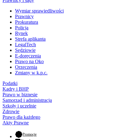
Prawnicy i sądy
Wymiar sprawiedliwości
Prawnicy
Prokuratura
Policja
Rynek
Strefa aplikanta
LegalTech
Sędziowie
E-doręczenia
Prawo na Oko
Orzeczenia
Zmiany w k.p.c.
Podatki
Kadry i BHP
Prawo w biznesie
Samorząd i administracja
Szkoły i uczelnie
Zdrowie
Prawo dla każdego
Akty Prawne
- otwiera się w nowej karcie
Promocje