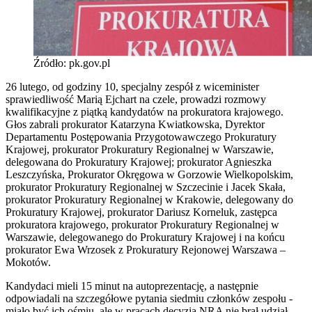
Źródło: pk.gov.pl
26 lutego, od godziny 10, specjalny zespół z wiceminister
sprawiedliwość Marią Ejchart na czele, prowadzi rozmowy
kwalifikacyjne z piątką kandydatów na prokuratora krajowego.
Głos zabrali prokurator Katarzyna Kwiatkowska, Dyrektor
Departamentu Postępowania Przygotowawczego Prokuratury
Krajowej, prokurator Prokuratury Regionalnej w Warszawie,
delegowana do Prokuratury Krajowej; prokurator Agnieszka
Leszczyńska, Prokurator Okręgowa w Gorzowie Wielkopolskim,
prokurator Prokuratury Regionalnej w Szczecinie i Jacek Skała,
prokurator Prokuratury Regionalnej w Krakowie, delegowany do
Prokuratury Krajowej, prokurator Dariusz Korneluk, zastępca
prokuratora krajowego, prokurator Prokuratury Regionalnej w
Warszawie, delegowanego do Prokuratury Krajowej i na końcu
prokurator Ewa Wrzosek z Prokuratury Rejonowej Warszawa –
Mokotów.
Kandydaci mieli 15 minut na autoprezentację, a następnie
odpowiadali na szczegółowe pytania siedmiu członków zespołu -
miało być ich ośmiu, ale w pracach decyzją NRA nie brał udział