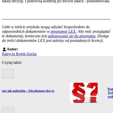
takiej decyzji. I ponowną kontrolę po dwóch latach - podsumowała.
--------------------------------------------------------------------------------------
--------------------------------------------------------
Linki w tekście artykułu mogą odsyłać bezpośrednio do
odpowiednich dokumentów w
programie LEX
. Aby móc przeglądać
te dokumenty, konieczne jest
zalogowanie się do programu
. Dostęp
do treści dokumentów LEX jest zależny od posiadanych licencji.
Autor:
Patrycja Rojek-Socha
Czytaj także
Poprzedni slide
Prze
Pro
ź do artykułu:
rator jak nadsędzia - Adwokatura chce to
Tryb
ić
wni
Kolejny slide