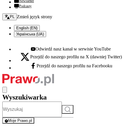
Newsletter
Podcasty
Zmień język - bieżący:
Zmień język strony
PL
English (EN)
Українська (UA)
Odwiedź nasz kanał w serwisie YouTube
Youtube - otwiera się w nowej karcie
Przejdź do naszego profilu na X (dawniej Twitter)
X - otwiera się w nowej karcie
Przejdź do naszego profilu na Facebooku
Facebook - otwiera się w nowej karcie
Wyszukiwarka
Szukaj
Moje Prawo.pl
- rejestracja i logowanie do serwisu