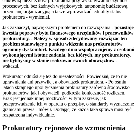
całkowitą niezależność prokuratora przy wykonywaniu czynności
procesowych, bez żadnych wyjątkowych, autonomię budżetową,
przemianę organizacyjną a także wprowadzać jednolity status
prokuratora - wymieniał.
Jak zaznaczył, największym problemem do rozwiązania -
pozostaje
kwestia poprawy bytu finansowego urzędników i pracowników
prokuratury. - Należy w sposób zdecydowany rozwiązać ten
problem stanowiący z punktu widzenia nas prokuratorów
ogromny dyskomfort. Każdego dnia współpracujemy z osobami
wykonującymi istotne zadania, bez których, my prokuratorzy,
nie bylibyśmy w stanie realizować swoich obowiązków
-
wskazał.
Prokurator odniósł się też do niezależności. Powiedział, że to nie
uprawnienia ani przywilej, a obowiązek prokuratora. - Po ośmiu
latach skrajnego upolitycznienia prokuratury zarówno środowisko
prokuratorów, jak i obywateli, podkreśla konieczność rozliczeń.
Brak jest jednak innej możliwości w tym zakresie, jak
przeprowadzenie ich w oparciu o przepisy, o standardy wyznaczone
granicami prawa - mówił. Dodając, że każda taka sprawa musi być
rozpatrzona indywidualnie.
Prokuratury rejonowe do wzmocnienia