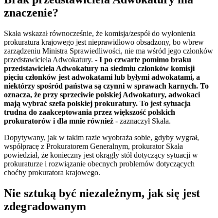
znaczenie?
Skała wskazał równocześnie, że komisja/zespół do wyłonienia
prokuratura krajowego jest nieprawidłowo obsadzony, bo wbrew
zarządzeniu Ministra Sprawiedliwości, nie ma wśród jego członków
przedstawiciela Adwokatury. -
I po czwarte pomimo braku
przedstawiciela Adwokatury na siedmiu członków komisji
pięciu członków jest adwokatami lub byłymi adwokatami, a
niektórzy spośród państwa są czynni w sprawach karnych. To
oznacza, że przy sprzeciwie polskiej Adwokatury, adwokaci
mają wybrać szefa polskiej prokuratury. To jest sytuacja
trudna do zaakceptowania przez większość polskich
prokuratorów i dla mnie również
- zaznaczył Skała.
Dopytywany, jak w takim razie wyobraża sobie, gdyby wygrał,
współpracę z Prokuratorem Generalnym, prokurator Skała
powiedział, że konieczny jest okrągły stół dotyczący sytuacji w
prokuraturze i rozwiązanie obecnych problemów dotyczących
choćby prokuratora krajowego.
Nie sztuką być niezależnym, jak się jest
zdegradowanym