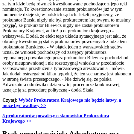
za tym idzie będą również kwestionowane pochodzące z jego ręki
nominacje. To kwestionowanie statusu prokuratorów już w tym
momencie dzieje się w polskich sądach. Jeżeli przyjmiemy, że
prokurator Barski nigdy nie był prokuratorem krajowym, to musimy
przyjąć, że prokurator Bilewicz nigdy nie został prokuratorem
Prokuratury Krajowej, ani też p.o. prokuratora krajowego -
wskazywał. Dodał, że efekt tego układu sytuacyjnego jest taki, że
obrońcy kwestionują status prokuratorów powołanych z udziałem
prokuratora Barskiego. - W piątek jeden z warszawskich sądów
uznał, że wniosek pochodzący od zastępcy prokuratora
regionalnego powołanego przez prokuratora Bilewicz pochodzi od
osoby nieuprawnionej i nie rozstrzygnął wniosku w przedmiocie
zastosowania przedłużenia tymczasowego aresztowania - mówił.
Jak dodał, ostrzegał od kilku tygodni, że ten scenariusz jest ukłonem
w stronę świata przestępczego. - Nie dziwię się, że polska
Adwokatura odmówiła udziału w tej procedurze konkursowej,
uznając ją za procedurę polityczną - dodał Skała.
Czytaj:
Wybór Prokuratora Krajowego nie będzie łatwy, a
może być wadliwy
>>
5 prokuratorów powalczy o stanowisko Prokuratora
Krajowego
>>
Brak przedstawiciela Adwokatury ma