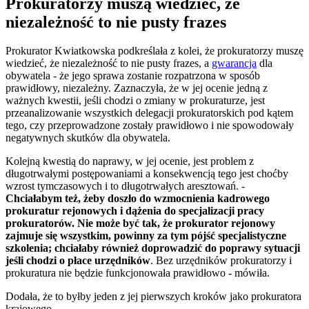
Prokuratorzy muszą wiedzieć, że
niezależność to nie pusty frazes
Prokurator Kwiatkowska podkreślała z kolei, że prokuratorzy muszę
wiedzieć, że niezależność to nie pusty frazes, a
gwarancja
dla
obywatela - że jego sprawa zostanie rozpatrzona w sposób
prawidłowy, niezależny. Zaznaczyła, że w jej ocenie jedną z
ważnych kwestii, jeśli chodzi o zmiany w prokuraturze, jest
przeanalizowanie wszystkich delegacji prokuratorskich pod kątem
tego, czy przeprowadzone zostały prawidłowo i nie spowodowały
negatywnych skutków dla obywatela.
Kolejną kwestią do naprawy, w jej ocenie, jest problem z
długotrwałymi postępowaniami a konsekwencją tego jest choćby
wzrost tymczasowych i to długotrwałych aresztowań. -
Chciałabym też, żeby doszło do wzmocnienia kadrowego
prokuratur rejonowych i dążenia do specjalizacji pracy
prokuratorów. Nie może być tak, że prokurator rejonowy
zajmuje się wszystkim, powinny za tym pójść specjalistyczne
szkolenia; chciałaby również doprowadzić do poprawy sytuacji
jeśli chodzi o płace urzędników
. Bez urzędników prokuratorzy i
prokuratura nie będzie funkcjonowała prawidłowo - mówiła.
Dodała, że to byłby jeden z jej pierwszych kroków jako prokuratora
krajowego.