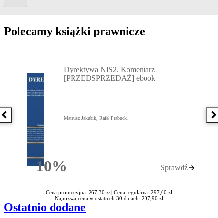
Polecamy książki prawnicze
Przejdź do: Dyrektywa NIS2. Komentarz [PRZEDSPRZEDAŻ] ebook,
Dyrektywa NIS2. Komentarz
[PRZEDSPRZEDAŻ] ebook
Poprzednia książka
N
Mateusz Jakubik, Rafał Prabucki
10%
Sprawdź
Rabatu
Cena promocyjna: 267,30 zł |
Cena regularna: 297,00 zł
Najniższa cena w ostatnich 30 dniach: 207,90 zł
Ostatnio dodane