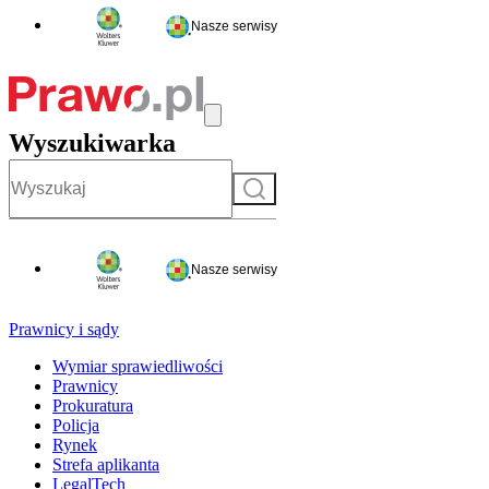
Nasze serwisy
Wyszukiwarka
Szukaj
Nasze serwisy
Prawnicy i sądy
Wymiar sprawiedliwości
Prawnicy
Prokuratura
Policja
Rynek
Strefa aplikanta
LegalTech