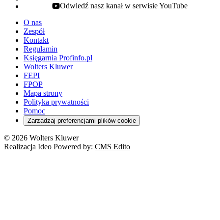
Odwiedź nasz kanał w serwisie YouTube
youtube - otwiera się w nowej karcie
O nas
Zespół
Kontakt
Regulamin
Księgarnia Profinfo.pl
Wolters Kluwer
FEPI
FPOP
Mapa strony
Polityka prywatności
Pomoc
Zarządzaj preferencjami plików cookie
© 2026 Wolters Kluwer
Realizacja Ideo Powered by:
CMS Edito