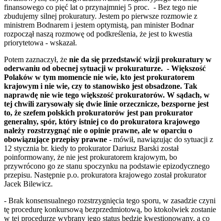
finansowego co pięć lat o przynajmniej 5 proc. - Bez tego nie
zbudujemy silnej prokuratury. Jestem po pierwsze rozmowie z
ministrem Bodnarem i jestem optymistą, pan minister Bodnar
rozpoczął naszą rozmowę od podkreślenia, że jest to kwestia
priorytetowa - wskazał.
Potem zaznaczył, że
nie da się przedstawić wizji prokuratury w
oderwaniu od obecnej sytuacji w prokuraturze. - Większość
Polaków w tym momencie nie wie, kto jest prokuratorem
krajowym i nie wie, czy to stanowisko jest obsadzone. Tak
naprawdę nie wie tego większość prokuratorów. W sądach, w
tej chwili zarysowały się dwie linie orzecznicze, bezsporne jest
to, że szefem polskich prokuratorów jest pan prokurator
generalny, spór, który istniej co do prokuratora krajowego
należy rozstrzygnąć nie o opinie prawne, ale w oparciu o
obowiązujące przepisy prawne
- mówił, nawiązując do sytuacji z
12 stycznia br. kiedy to prokurator Dariusz Barski został
poinformowany, że nie jest prokuratorem krajowym, bo
przywrócono go ze stanu spoczynku na podstawie epizodycznego
przepisu. Następnie p.o. prokuratora krajowego został prokurator
Jacek Bilewicz.
- Brak konsensualnego rozstrzygnięcia tego sporu, w zasadzie czyni
tę procedurę konkursową bezprzedmiotową, bo ktokolwiek zostanie
w tej procedurze wybrany jego status będzie kwestionowany, a co