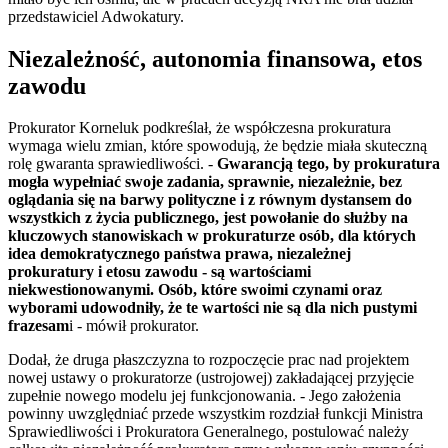
przedstawiciel Adwokatury.
Niezależność, autonomia finansowa, etos
zawodu
Prokurator Korneluk podkreślał, że współczesna prokuratura
wymaga wielu zmian, które spowodują, że będzie miała skuteczną
rolę gwaranta sprawiedliwości. -
Gwarancją tego, by prokuratura
mogła wypełniać swoje zadania, sprawnie, niezależnie, bez
oglądania się na barwy polityczne i z równym dystansem do
wszystkich z życia publicznego, jest powołanie do służby na
kluczowych stanowiskach w prokuraturze osób, dla których
idea demokratycznego państwa prawa, niezależnej
prokuratury i etosu zawodu - są wartościami
niekwestionowanymi. Osób, które swoimi czynami oraz
wyborami udowodniły, że te wartości nie są dla nich pustymi
frazesam
i - mówił prokurator.
Dodał, że druga płaszczyzna to rozpoczęcie prac nad projektem
nowej ustawy o prokuratorze (ustrojowej) zakładającej przyjęcie
zupełnie nowego modelu jej funkcjonowania. - Jego założenia
powinny uwzględniać przede wszystkim rozdział funkcji Ministra
Sprawiedliwości i Prokuratora Generalnego, postulować należy