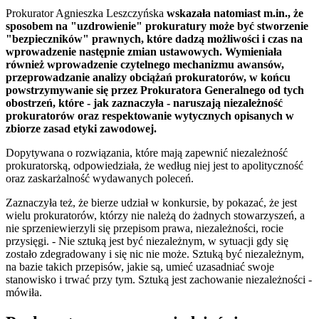
Prokurator Agnieszka Leszczyńska
wskazała natomiast m.in., że
sposobem na "uzdrowienie" prokuratury może być stworzenie
"bezpieczników" prawnych, które dadzą możliwości i czas na
wprowadzenie następnie zmian ustawowych. Wymieniała
również wprowadzenie czytelnego mechanizmu awansów,
przeprowadzanie analizy obciążań prokuratorów, w końcu
powstrzymywanie się przez Prokuratora Generalnego od tych
obostrzeń, które - jak zaznaczyła - naruszają niezależność
prokuratorów oraz respektowanie wytycznych opisanych w
zbiorze zasad etyki zawodowej.
Dopytywana o rozwiązania, które mają zapewnić niezależność
prokuratorską, odpowiedziała, że według niej jest to apolityczność
oraz zaskarżalność wydawanych poleceń.
Zaznaczyła też, że bierze udział w konkursie, by pokazać, że jest
wielu prokuratorów, którzy nie należą do żadnych stowarzyszeń, a
nie sprzeniewierzyli się przepisom prawa, niezależności, rocie
przysięgi. - Nie sztuką jest być niezależnym, w sytuacji gdy się
zostało zdegradowany i się nic nie może. Sztuką być niezależnym,
na bazie takich przepisów, jakie są, umieć uzasadniać swoje
stanowisko i trwać przy tym. Sztuką jest zachowanie niezależności -
mówiła.