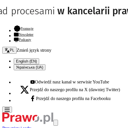
- otwiera się w nowej karcie
Promocje
Newsletter
Podcasty
Zmień język - bieżący:
Zmień język strony
PL
English (EN)
Українська (UA)
Odwiedź nasz kanał w serwisie YouTube
Youtube - otwiera się w nowej karcie
Przejdź do naszego profilu na X (dawniej Twitter)
X - otwiera się w nowej karcie
Przejdź do naszego profilu na Facebooku
Facebook - otwiera się w nowej karcie