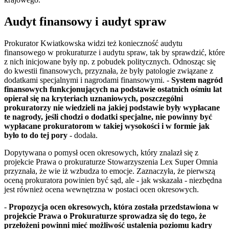
Audyt finansowy i audyt spraw
Prokurator Kwiatkowska widzi też konieczność audytu
finansowego w prokuraturze i audytu spraw, tak by sprawdzić, które
z nich inicjowane były np. z pobudek politycznych. Odnosząc się
do kwestii finansowych, przyznała, że były patologie związane z
dodatkami specjalnymi i nagrodami finansowymi. -
System nagród
finansowych funkcjonujących na podstawie ostatnich ośmiu lat
opierał się na kryteriach uznaniowych, poszczególni
prokuratorzy nie wiedzieli na jakiej podstawie były wypłacane
te nagrody, jeśli chodzi o dodatki specjalne, nie powinny być
wypłacane prokuratorom w takiej wysokości i w formie jak
było to do tej pory
- dodała.
Dopytywana o pomysł ocen okresowych, który znalazł się z
projekcie Prawa o prokuraturze Stowarzyszenia Lex Super Omnia
przyznała, że wie iż wzbudza to emocje. Zaznaczyła, że pierwszą
oceną prokuratora powinien być sąd, ale - jak wskazała - niezbędna
jest również ocena wewnętrzna w postaci ocen okresowych.
-
Propozycja ocen okresowych, która została przedstawiona w
projekcie Prawa o Prokuraturze sprowadza się do tego, że
przełożeni powinni mieć możliwość ustalenia poziomu kadry