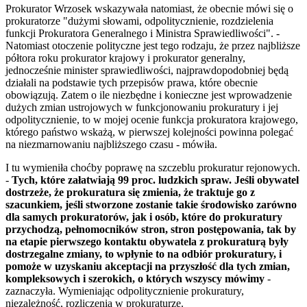
Prokurator Wrzosek wskazywała natomiast, że obecnie mówi się o
prokuratorze "dużymi słowami, odpolitycznienie, rozdzielenia
funkcji Prokuratora Generalnego i Ministra Sprawiedliwości". -
Natomiast otoczenie polityczne jest tego rodzaju, że przez najbliższe
półtora roku prokurator krajowy i prokurator generalny,
jednocześnie minister sprawiedliwości, najprawdopodobniej będą
działali na podstawie tych przepisów prawa, które obecnie
obowiązują. Zatem o ile niezbędne i konieczne jest wprowadzenie
dużych zmian ustrojowych w funkcjonowaniu prokuratury i jej
odpolitycznienie, to w mojej ocenie funkcja prokuratora krajowego,
którego państwo wskażą, w pierwszej kolejności powinna polegać
na niezmarnowaniu najbliższego czasu - mówiła.
I tu wymieniła choćby poprawę na szczeblu prokuratur rejonowych.
-
Tych, które załatwiają 99 proc. ludzkich spraw. Jeśli obywatel
dostrzeże, że prokuratura się zmienia, że traktuje go z
szacunkiem, jeśli stworzone zostanie takie środowisko zarówno
dla samych prokuratorów, jak i osób, które do prokuratury
przychodzą, pełnomocników stron, stron postępowania, tak by
na etapie pierwszego kontaktu obywatela z prokuraturą były
dostrzegalne zmiany, to wpłynie to na odbiór prokuratury, i
pomoże w uzyskaniu akceptacji na przyszłość dla tych zmian,
kompleksowych i szerokich, o których wszyscy mówimy
-
zaznaczyła. Wymieniając odpolitycznienie prokuratury,
niezależność, rozliczenia w prokuraturze.