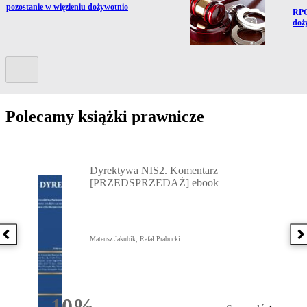
 pozostanie w więzieniu dożywotnio
Prze
RPO
doż
Kolejny slide
Polecamy książki prawnicze
Przejdź do: Dyrektywa NIS2. Komentarz [PRZEDSPRZEDAŻ] ebook,
Dyrektywa NIS2. Komentarz
[PRZEDSPRZEDAŻ] ebook
Poprzednia książka
N
Mateusz Jakubik, Rafał Prabucki
10%