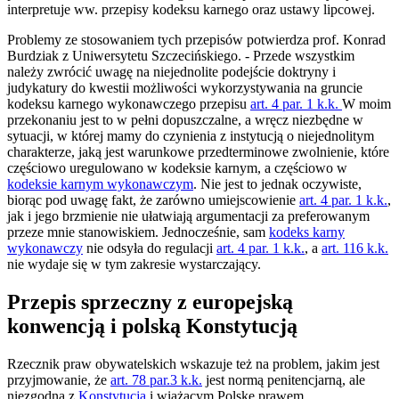
interpretuje ww. przepisy kodeksu karnego oraz ustawy lipcowej.
Problemy ze stosowaniem tych przepisów potwierdza prof. Konrad
Burdziak z Uniwersytetu Szczecińskiego. - Przede wszystkim
należy zwrócić uwagę na niejednolite podejście doktryny i
judykatury do kwestii możliwości wykorzystywania na gruncie
kodeksu karnego wykonawczego przepisu
art. 4 par. 1 k.k.
W moim
przekonaniu jest to w pełni dopuszczalne, a wręcz niezbędne w
sytuacji, w której mamy do czynienia z instytucją o niejednolitym
charakterze, jaką jest warunkowe przedterminowe zwolnienie, które
częściowo uregulowano w kodeksie karnym, a częściowo w
kodeksie karnym wykonawczym
. Nie jest to jednak oczywiste,
biorąc pod uwagę fakt, że zarówno umiejscowienie
art. 4 par. 1 k.k.
,
jak i jego brzmienie nie ułatwiają argumentacji za preferowanym
przeze mnie stanowiskiem. Jednocześnie, sam
kodeks karny
wykonawczy
nie odsyła do regulacji
art. 4 par. 1 k.k.
, a
art. 116 k.k.
nie wydaje się w tym zakresie wystarczający.
Przepis sprzeczny z europejską
konwencją i polską Konstytucją
Rzecznik praw obywatelskich wskazuje też na problem, jakim jest
przyjmowanie, że
art. 78 par.3 k.k.
jest normą penitencjarną, ale
niezgodną z
Konstytucją
i wiążącym Polskę prawem