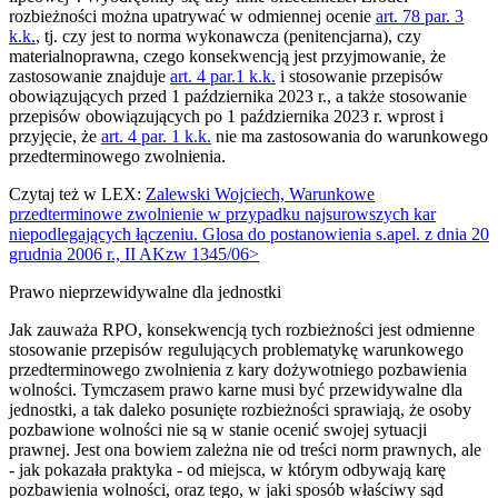
rozbieżności można upatrywać w odmiennej ocenie
art. 78 par. 3
k.k.
, tj. czy jest to norma wykonawcza (penitencjarna), czy
materialnoprawna, czego konsekwencją jest przyjmowanie, że
zastosowanie znajduje
art. 4 par.1 k.k.
i stosowanie przepisów
obowiązujących przed 1 października 2023 r., a także stosowanie
przepisów obowiązujących po 1 października 2023 r. wprost i
przyjęcie, że
art. 4 par. 1 k.k.
nie ma zastosowania do warunkowego
przedterminowego zwolnienia.
Czytaj też w LEX:
Zalewski Wojciech, Warunkowe
przedterminowe zwolnienie w przypadku najsurowszych kar
niepodlegających łączeniu. Glosa do postanowienia s.apel. z dnia 20
grudnia 2006 r., II AKzw 1345/06>
Prawo nieprzewidywalne dla jednostki
Jak zauważa RPO, konsekwencją tych rozbieżności jest odmienne
stosowanie przepisów regulujących problematykę warunkowego
przedterminowego zwolnienia z kary dożywotniego pozbawienia
wolności. Tymczasem prawo karne musi być przewidywalne dla
jednostki, a tak daleko posunięte rozbieżności sprawiają, że osoby
pozbawione wolności nie są w stanie ocenić swojej sytuacji
prawnej. Jest ona bowiem zależna nie od treści norm prawnych, ale
- jak pokazała praktyka - od miejsca, w którym odbywają karę
pozbawienia wolności, oraz tego, w jaki sposób właściwy sąd