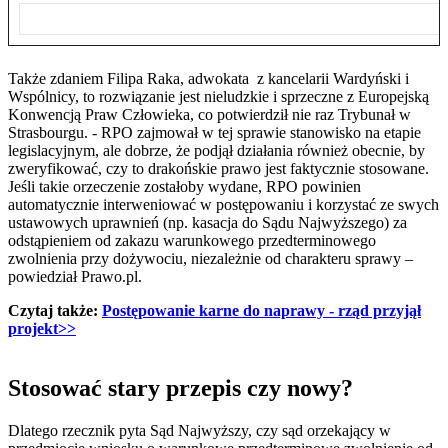
Także zdaniem Filipa Raka, adwokata z kancelarii Wardyński i
Wspólnicy, to rozwiązanie jest nieludzkie i sprzeczne z Europejską
Konwencją Praw Człowieka, co potwierdził nie raz Trybunał w
Strasbourgu. - RPO zajmował w tej sprawie stanowisko na etapie
legislacyjnym, ale dobrze, że podjął działania również obecnie, by
zweryfikować, czy to drakońskie prawo jest faktycznie stosowane.
Jeśli takie orzeczenie zostałoby wydane, RPO powinien
automatycznie interweniować w postępowaniu i korzystać ze swych
ustawowych uprawnień (np. kasacja do Sądu Najwyższego) za
odstąpieniem od zakazu warunkowego przedterminowego
zwolnienia przy dożywociu, niezależnie od charakteru sprawy –
powiedział Prawo.pl.
Czytaj także:
Postępowanie karne do naprawy - rząd przyjął
projekt>>
Stosować stary przepis czy nowy?
Dlatego rzecznik pyta Sąd Najwyższy, czy sąd orzekający w