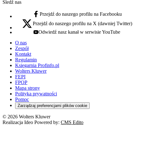
Śledź nas
Przejdź do naszego profilu na Facebooku
facebook - otwiera się w nowej karcie
Przejdź do naszego profilu na X (dawniej Twitter)
x - otwiera się w nowej karcie
Odwiedź nasz kanał w serwisie YouTube
youtube - otwiera się w nowej karcie
O nas
Zespół
Kontakt
Regulamin
Księgarnia Profinfo.pl
Wolters Kluwer
FEPI
FPOP
Mapa strony
Polityka prywatności
Pomoc
Zarządzaj preferencjami plików cookie
© 2026 Wolters Kluwer
Realizacja Ideo Powered by:
CMS Edito