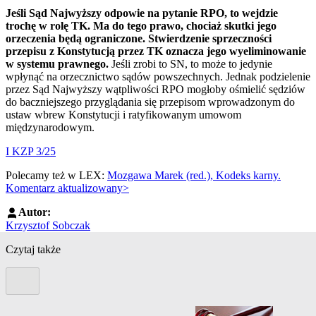
Jeśli Sąd Najwyższy odpowie na pytanie RPO, to wejdzie
trochę w rolę TK. Ma do tego prawo, chociaż skutki jego
orzeczenia będą ograniczone. Stwierdzenie sprzeczności
przepisu z Konstytucją przez TK oznacza jego wyeliminowanie
w systemu prawnego.
Jeśli zrobi to SN, to może to jedynie
wpłynąć na orzecznictwo sądów powszechnych. Jednak podzielenie
przez Sąd Najwyższy wątpliwości RPO mogłoby ośmielić sędziów
do baczniejszego przyglądania się przepisom wprowadzonym do
ustaw wbrew Konstytucji i ratyfikowanym umowom
międzynarodowym.
I KZP 3/25
Polecamy też w LEX:
Mozgawa Marek (red.), Kodeks karny.
Komentarz aktualizowany>
Autor:
Krzysztof Sobczak
Czytaj także
Poprzedni slide