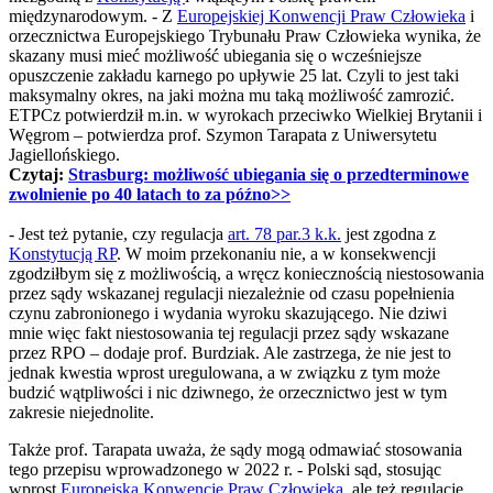
międzynarodowym. - Z
Europejskiej Konwencji Praw Człowieka
i
orzecznictwa Europejskiego Trybunału Praw Człowieka wynika, że
skazany musi mieć możliwość ubiegania się o wcześniejsze
opuszczenie zakładu karnego po upływie 25 lat. Czyli to jest taki
maksymalny okres, na jaki można mu taką możliwość zamrozić.
ETPCz potwierdził m.in. w wyrokach przeciwko Wielkiej Brytanii i
Węgrom – potwierdza prof. Szymon Tarapata z Uniwersytetu
Jagiellońskiego.
Czytaj:
Strasburg: możliwość ubiegania się o przedterminowe
zwolnienie po 40 latach to za późno>>
- Jest też pytanie, czy regulacja
art. 78 par.3 k.k.
jest zgodna z
Konstytucją RP
. W moim przekonaniu nie, a w konsekwencji
zgodziłbym się z możliwością, a wręcz koniecznością niestosowania
przez sądy wskazanej regulacji niezależnie od czasu popełnienia
czynu zabronionego i wydania wyroku skazującego. Nie dziwi
mnie więc fakt niestosowania tej regulacji przez sądy wskazane
przez RPO – dodaje prof. Burdziak. Ale zastrzega, że nie jest to
jednak kwestia wprost uregulowana, a w związku z tym może
budzić wątpliwości i nic dziwnego, że orzecznictwo jest w tym
zakresie niejednolite.
Także prof. Tarapata uważa, że sądy mogą odmawiać stosowania
tego przepisu wprowadzonego w 2022 r. - Polski sąd, stosując
wprost
Europejską Konwencję Praw Człowieka
, ale też regulacje