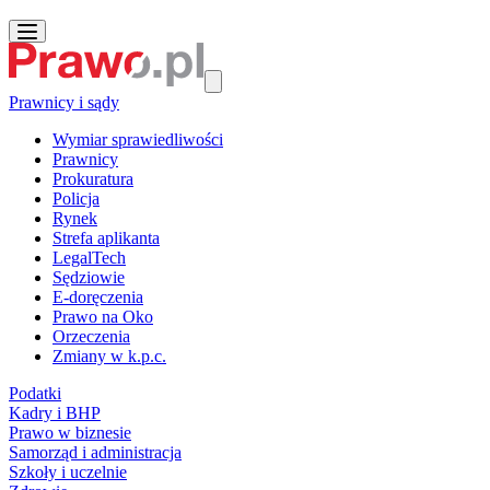
Prawnicy i sądy
Wymiar sprawiedliwości
Prawnicy
Prokuratura
Policja
Rynek
Strefa aplikanta
LegalTech
Sędziowie
E-doręczenia
Prawo na Oko
Orzeczenia
Zmiany w k.p.c.
Podatki
Kadry i BHP
Prawo w biznesie
Samorząd i administracja
Szkoły i uczelnie