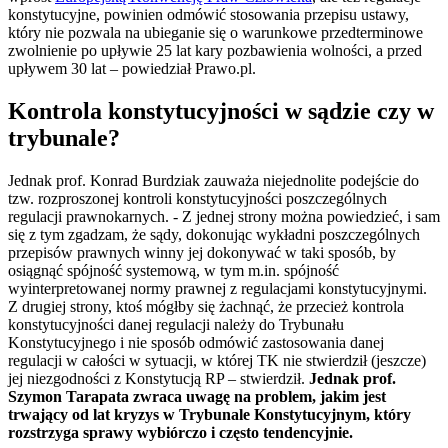
konstytucyjne, powinien odmówić stosowania przepisu ustawy,
który nie pozwala na ubieganie się o warunkowe przedterminowe
zwolnienie po upływie 25 lat kary pozbawienia wolności, a przed
upływem 30 lat – powiedział Prawo.pl.
Kontrola konstytucyjności w sądzie czy w
trybunale?
Jednak prof. Konrad Burdziak zauważa niejednolite podejście do
tzw. rozproszonej kontroli konstytucyjności poszczególnych
regulacji prawnokarnych. - Z jednej strony można powiedzieć, i sam
się z tym zgadzam, że sądy, dokonując wykładni poszczególnych
przepisów prawnych winny jej dokonywać w taki sposób, by
osiągnąć spójność systemową, w tym m.in. spójność
wyinterpretowanej normy prawnej z regulacjami konstytucyjnymi.
Z drugiej strony, ktoś mógłby się żachnąć, że przecież kontrola
konstytucyjności danej regulacji należy do Trybunału
Konstytucyjnego i nie sposób odmówić zastosowania danej
regulacji w całości w sytuacji, w której TK nie stwierdził (jeszcze)
jej niezgodności z Konstytucją RP – stwierdził.
Jednak prof.
Szymon Tarapata zwraca uwagę na problem, jakim jest
trwający od lat kryzys w Trybunale Konstytucyjnym, który
rozstrzyga sprawy wybiórczo i często tendencyjnie.