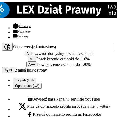
- otwiera się w nowej karcie
Promocje
Newsletter
Podcasty
Włącz wersję kontrastową
Przywróć domyślny rozmiar czcionki
A
Powiększenie czcionki do 110%
A+
Powiększenie czcionki do 120%
A++
Zmień język - bieżący:
Zmień język strony
PL
English (EN)
Українська (UA)
Odwiedź nasz kanał w serwisie YouTube
Youtube - otwiera się w nowej karcie
Przejdź do naszego profilu na X (dawniej Twitter)
X - otwiera się w nowej karcie
Przejdź do naszego profilu na Facebooku
Facebook - otwiera się w nowej karcie