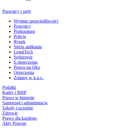
Prawnicy i sądy
Wymiar sprawiedliwości
Prawnicy
Prokuratura
Policja
Rynek
Strefa aplikanta
LegalTech
Sędziowie
E-doręczenia
Prawo na Oko
Orzeczenia
Zmiany w k.p.c.
Podatki
Kadry i BHP
Prawo w biznesie
Samorząd i administracja
Szkoły i uczelnie
Zdrowie
Prawo dla każdego
Akty Prawne