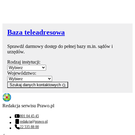
Baza teleadresowa
Sprawdź darmowy dostęp do pełnej bazy m.in. sądów i
urzędów.
Rodzaj instytucji:
Województwo:
Szukaj danych kontaktowych
Redakcja serwisu Prawo.pl
801 04 45 45
Numer telefonu:
redakcja@prawo.pl
Adres email:
22 535 88 00
Numer telefonu: