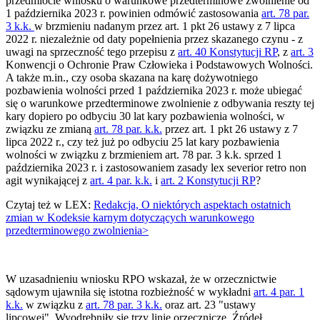
przedmiocie wniosku o warunkowe przedterminowe zwolnienie od
1 października 2023 r. powinien odmówić zastosowania
art. 78 par.
3 k.k.
w brzmieniu nadanym przez art. 1 pkt 26 ustawy z 7 lipca
2022 r. niezależnie od daty popełnienia przez skazanego czynu - z
uwagi na sprzeczność tego przepisu z
art. 40 Konstytucji RP
, z
art. 3
Konwencji o Ochronie Praw Człowieka i Podstawowych Wolności.
A także m.in., czy osoba skazana na karę dożywotniego
pozbawienia wolności przed 1 października 2023 r. może ubiegać
się o warunkowe przedterminowe zwolnienie z odbywania reszty tej
kary dopiero po odbyciu 30 lat kary pozbawienia wolności, w
związku ze zmianą
art. 78 par. k.k.
przez art. 1 pkt 26 ustawy z 7
lipca 2022 r., czy też już po odbyciu 25 lat kary pozbawienia
wolności w związku z brzmieniem art. 78 par. 3 k.k. sprzed 1
października 2023 r. i zastosowaniem zasady lex severior retro non
agit wynikającej z
art. 4 par. k.k.
i
art. 2 Konstytucji RP
?
Czytaj też w LEX:
Redakcja, O niektórych aspektach ostatnich
zmian w Kodeksie karnym dotyczących warunkowego
przedterminowego zwolnienia>
W uzasadnieniu wniosku RPO wskazał, że w orzecznictwie
sądowym ujawniła się istotna rozbieżność w wykładni
art. 4 par. 1
k.k.
w związku z
art. 78 par. 3 k.k.
oraz art. 23 "ustawy
lipcowej". Wyodrębniły się trzy linie orzecznicze. Źródeł