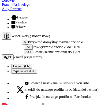
Zdrowie
Prawo dla każdego
Akty Prawne
- otwiera się w nowej karcie
Promocje
Newsletter
Podcasty
Włącz wersję kontrastową
Przywróć domyślny rozmiar czcionki
A
Powiększenie czcionki do 110%
A+
Powiększenie czcionki do 120%
A++
Zmień język - bieżący:
Zmień język strony
PL
English (EN)
Українська (UA)
Odwiedź nasz kanał w serwisie YouTube
Youtube - otwiera się w nowej karcie
Przejdź do naszego profilu na X (dawniej Twitter)
X - otwiera się w nowej karcie
Przejdź do naszego profilu na Facebooku
Facebook - otwiera się w nowej karcie