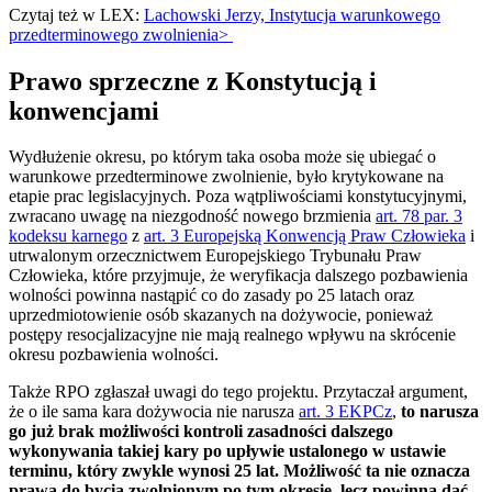
Czytaj też w LEX:
Lachowski Jerzy, Instytucja warunkowego
przedterminowego zwolnienia>
Prawo sprzeczne z Konstytucją i
konwencjami
Wydłużenie okresu, po którym taka osoba może się ubiegać o
warunkowe przedterminowe zwolnienie, było krytykowane na
etapie prac legislacyjnych. Poza wątpliwościami konstytucyjnymi,
zwracano uwagę na niezgodność nowego brzmienia
art. 78 par. 3
kodeksu karnego
z
art. 3 Europejską Konwencją Praw Człowieka
i
utrwalonym orzecznictwem Europejskiego Trybunału Praw
Człowieka, które przyjmuje, że weryfikacja dalszego pozbawienia
wolności powinna nastąpić co do zasady po 25 latach oraz
uprzedmiotowienie osób skazanych na dożywocie, ponieważ
postępy resocjalizacyjne nie mają realnego wpływu na skrócenie
okresu pozbawienia wolności.
Także RPO zgłaszał uwagi do tego projektu. Przytaczał argument,
że o ile sama kara dożywocia nie narusza
art. 3 EKPCz
,
to narusza
go już brak możliwości kontroli zasadności dalszego
wykonywania takiej kary po upływie ustalonego w ustawie
terminu, który zwykle wynosi 25 lat. Możliwość ta nie oznacza
prawa do bycia zwolnionym po tym okresie, lecz powinna dać