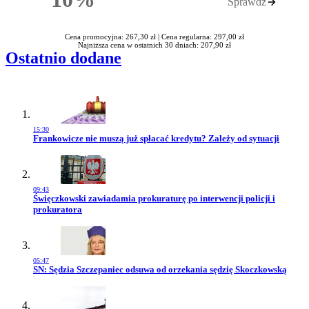
Sprawdź
Rabatu
Cena promocyjna: 267,30 zł |
Cena regularna: 297,00 zł
Najniższa cena w ostatnich 30 dniach: 207,90 zł
Ostatnio dodane
15:30
Przejdź do artykułu:
Frankowicze nie muszą już spłacać kredytu? Zależy od sytuacji
09:43
Przejdź do artykułu:
Święczkowski zawiadamia prokuraturę po interwencji policji i
prokuratora
05:47
Przejdź do artykułu:
SN: Sędzia Szczepaniec odsuwa od orzekania sędzię Skoczkowską