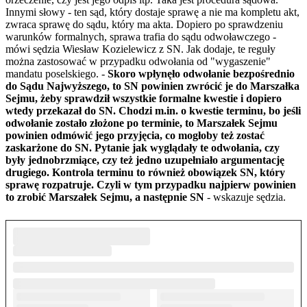
Innymi słowy - ten sąd, który dostaje sprawę a nie ma kompletu akt,
zwraca sprawę do sądu, który ma akta. Dopiero po sprawdzeniu
warunków formalnych, sprawa trafia do sądu odwoławczego -
mówi sędzia Wiesław Kozielewicz z SN. Jak dodaje, te reguły
można zastosować w przypadku odwołania od "wygaszenie"
mandatu poselskiego. -
Skoro wpłynęło odwołanie bezpośrednio
do Sądu Najwyższego, to SN powinien zwrócić je do Marszałka
Sejmu, żeby sprawdził wszystkie formalne kwestie i dopiero
wtedy przekazał do SN. Chodzi m.in. o kwestie terminu, bo jeśli
odwołanie zostało złożone po terminie, to Marszałek Sejmu
powinien odmówić jego przyjęcia, co mogłoby też zostać
zaskarżone do SN. Pytanie jak wyglądały te odwołania, czy
były jednobrzmiące, czy też jedno uzupełniało argumentację
drugiego. Kontrola terminu to również obowiązek SN, który
sprawę rozpatruje. Czyli w tym przypadku najpierw powinien
to zrobić Marszałek Sejmu, a następnie SN
- wskazuje sędzia.