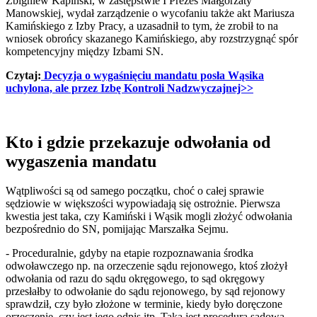
Zbigniew Kapiński, w zastępstwie I Prezes Małgorzaty
Manowskiej, wydał zarządzenie o wycofaniu także akt Mariusza
Kamińskiego z Izby Pracy, a uzasadnił to tym, że zrobił to na
wniosek obrońcy skazanego Kamińskiego, aby rozstrzygnąć spór
kompetencyjny między Izbami SN.
Czytaj:
Decyzja o wygaśnięciu mandatu posła Wąsika
uchylona, ale przez Izbę Kontroli Nadzwyczajnej>>
Kto i gdzie przekazuje odwołania od
wygaszenia mandatu
Wątpliwości są od samego początku, choć o całej sprawie
sędziowie w większości wypowiadają się ostrożnie. Pierwsza
kwestia jest taka, czy Kamiński i Wąsik mogli złożyć odwołania
bezpośrednio do SN, pomijając Marszałka Sejmu.
- Proceduralnie, gdyby na etapie rozpoznawania środka
odwoławczego np. na orzeczenie sądu rejonowego, ktoś złożył
odwołania od razu do sądu okręgowego, to sąd okręgowy
przesłałby to odwołanie do sądu rejonowego, by sąd rejonowy
sprawdził, czy było złożone w terminie, kiedy było doręczone
orzeczenie, czy jest jego odpis itp. Taka jest procedura sądowa.