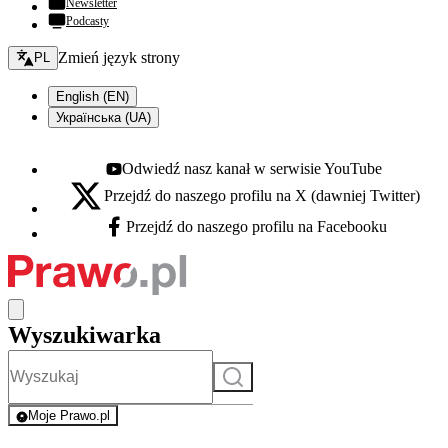
Newsletter
Podcasty
Zmień język - bieżący:
Zmień język strony
PL
English (EN)
Українська (UA)
Odwiedź nasz kanał w serwisie YouTube
Youtube - otwiera się w nowej karcie
Przejdź do naszego profilu na X (dawniej Twitter)
X - otwiera się w nowej karcie
Przejdź do naszego profilu na Facebooku
Facebook - otwiera się w nowej karcie
Wyszukiwarka
Szukaj
Moje Prawo.pl
- rejestracja i logowanie do serwisu