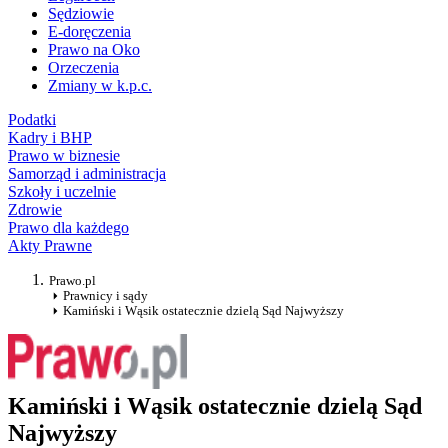
Sędziowie
E-doręczenia
Prawo na Oko
Orzeczenia
Zmiany w k.p.c.
Podatki
Kadry i BHP
Prawo w biznesie
Samorząd i administracja
Szkoły i uczelnie
Zdrowie
Prawo dla każdego
Akty Prawne
Prawo.pl
Prawnicy i sądy
Kamiński i Wąsik ostatecznie dzielą Sąd Najwyższy
Kamiński i Wąsik ostatecznie dzielą Sąd
Najwyższy