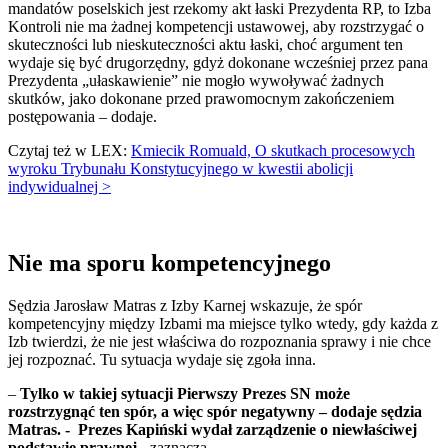
mandatów poselskich jest rzekomy akt łaski Prezydenta RP, to Izba
Kontroli nie ma żadnej kompetencji ustawowej, aby rozstrzygać o
skuteczności lub nieskuteczności aktu łaski, choć argument ten
wydaje się być drugorzędny, gdyż dokonane wcześniej przez pana
Prezydenta „ułaskawienie” nie mogło wywoływać żadnych
skutków, jako dokonane przed prawomocnym zakończeniem
postępowania – dodaje.
Czytaj też w LEX:
Kmiecik Romuald, O skutkach procesowych
wyroku Trybunału Konstytucyjnego w kwestii abolicji
indywidualnej >
Nie ma sporu kompetencyjnego
Sędzia Jarosław Matras z Izby Karnej wskazuje, że spór
kompetencyjny między Izbami ma miejsce tylko wtedy, gdy każda z
Izb twierdzi, że nie jest właściwa do rozpoznania sprawy i nie chce
jej rozpoznać. Tu sytuacja wydaje się zgoła inna.
–
Tylko w takiej sytuacji Pierwszy Prezes SN może
rozstrzygnąć ten spór, a więc spór negatywny – dodaje sędzia
Matras. - Prezes Kapiński wydał zarządzenie o niewłaściwej
podstawie prawnej
- zaznacza.