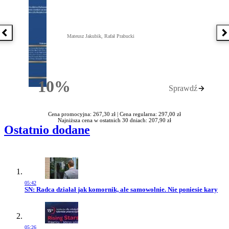
Poprzednia książka
N
Mateusz Jakubik, Rafał Prabucki
10%
Sprawdź
Rabatu
Cena promocyjna: 267,30 zł |
Cena regularna: 297,00 zł
Najniższa cena w ostatnich 30 dniach: 207,90 zł
Ostatnio dodane
05:42
Przejdź do artykułu:
SN: Radca działał jak komornik, ale samowolnie. Nie poniesie kary
05:26