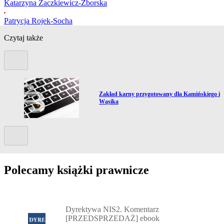
Katarzyna Żaczkiewicz-Zborska
Patrycja Rojek-Socha
Czytaj także
Poprzedni slide
Przejdź do artykułu:
Zakład karny przygotowany dla Kamińskiego i
Wąsika
Kolejny slide
Polecamy książki prawnicze
Przejdź do: Dyrektywa NIS2. Komentarz [PRZEDSPRZEDAŻ] ebook,
Dyrektywa NIS2. Komentarz
[PRZEDSPRZEDAŻ] ebook