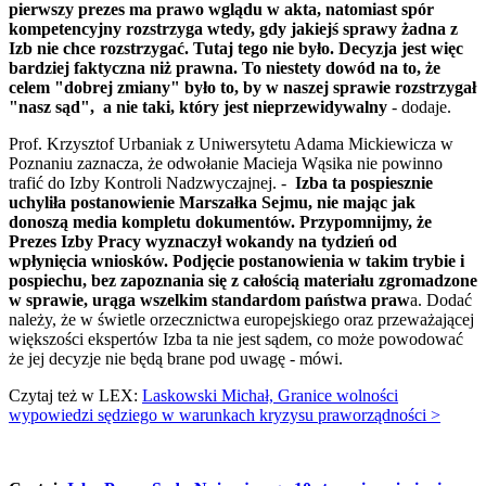
pierwszy prezes ma prawo wglądu w akta, natomiast spór
kompetencyjny rozstrzyga wtedy, gdy jakiejś sprawy żadna z
Izb nie chce rozstrzygać. Tutaj tego nie było. Decyzja jest więc
bardziej faktyczna niż prawna. To niestety dowód na to, że
celem "dobrej zmiany" było to, by w naszej sprawie rozstrzygał
"nasz sąd", a nie taki, który jest nieprzewidywalny
- dodaje.
Prof. Krzysztof Urbaniak z Uniwersytetu Adama Mickiewicza w
Poznaniu zaznacza, że odwołanie Macieja Wąsika nie powinno
trafić do Izby Kontroli Nadzwyczajnej. -
Izba ta pospiesznie
uchyliła postanowienie Marszałka Sejmu, nie mając jak
donoszą media kompletu dokumentów. Przypomnijmy, że
Prezes Izby Pracy wyznaczył wokandy na tydzień od
wpłynięcia wniosków. Podjęcie postanowienia w takim trybie i
pospiechu, bez zapoznania się z całością materiału zgromadzone
w sprawie, urąga wszelkim standardom państwa praw
a. Dodać
należy, że w świetle orzecznictwa europejskiego oraz przeważającej
większości ekspertów Izba ta nie jest sądem, co może powodować
że jej decyzje nie będą brane pod uwagę - mówi.
Czytaj też w LEX:
Laskowski Michał, Granice wolności
wypowiedzi sędziego w warunkach kryzysu praworządności >