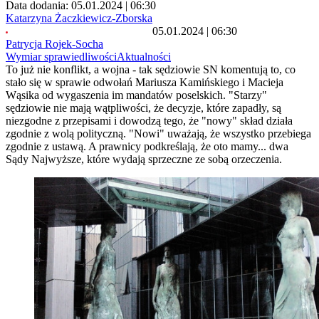
Data dodania: 05.01.2024 | 06:30
Katarzyna Żaczkiewicz-Zborska
05.01.2024 | 06:30
Patrycja Rojek-Socha
Wymiar sprawiedliwości
Aktualności
To już nie konflikt, a wojna - tak sędziowie SN komentują to, co
stało się w sprawie odwołań Mariusza Kamińskiego i Macieja
Wąsika od wygaszenia im mandatów poselskich. "Starzy"
sędziowie nie mają wątpliwości, że decyzje, które zapadły, są
niezgodne z przepisami i dowodzą tego, że "nowy" skład działa
zgodnie z wolą polityczną. "Nowi" uważają, że wszystko przebiega
zgodnie z ustawą. A prawnicy podkreślają, że oto mamy... dwa
Sądy Najwyższe, które wydają sprzeczne ze sobą orzeczenia.