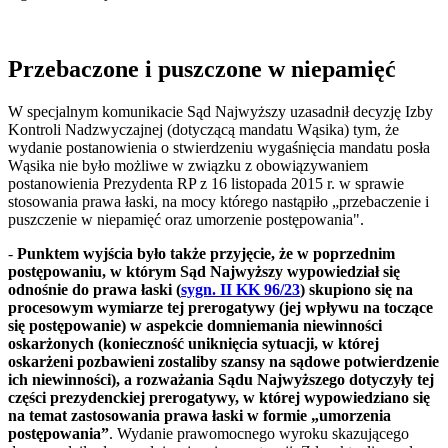
Przebaczone i puszczone w niepamięć
W specjalnym komunikacie Sąd Najwyższy uzasadnił decyzję Izby
Kontroli Nadzwyczajnej (dotyczącą mandatu Wąsika) tym, że
wydanie postanowienia o stwierdzeniu wygaśnięcia mandatu posła
Wąsika nie było możliwe w związku z obowiązywaniem
postanowienia Prezydenta RP z 16 listopada 2015 r. w sprawie
stosowania prawa łaski, na mocy którego nastąpiło „przebaczenie i
puszczenie w niepamięć oraz umorzenie postępowania".
-
Punktem wyjścia było także przyjęcie, że w poprzednim
postępowaniu, w którym Sąd Najwyższy wypowiedział się
odnośnie do prawa łaski (
sygn. II KK 96/23
) skupiono się na
procesowym wymiarze tej prerogatywy (jej wpływu na toczące
się postępowanie) w aspekcie domniemania niewinności
oskarżonych (konieczność uniknięcia sytuacji, w której
oskarżeni pozbawieni zostaliby szansy na sądowe potwierdzenie
ich niewinności), a rozważania Sądu Najwyższego dotyczyły tej
części prezydenckiej prerogatywy, w której wypowiedziano się
na temat zastosowania prawa łaski w formie „umorzenia
postępowania”
. Wydanie prawomocnego wyroku skazującego