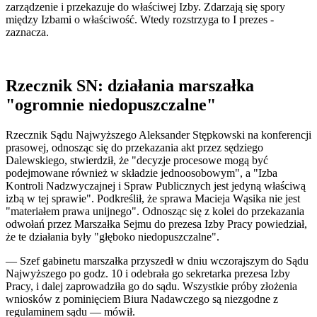
zarządzenie i przekazuje do właściwej Izby. Zdarzają się spory
między Izbami o właściwość. Wtedy rozstrzyga to I prezes -
zaznacza.
Rzecznik SN: działania marszałka
"ogromnie niedopuszczalne"
Rzecznik Sądu Najwyższego Aleksander Stępkowski na konferencji
prasowej, odnosząc się do przekazania akt przez sędziego
Dalewskiego, stwierdził, że "decyzje procesowe mogą być
podejmowane również w składzie jednoosobowym", a "Izba
Kontroli Nadzwyczajnej i Spraw Publicznych jest jedyną właściwą
izbą w tej sprawie". Podkreślił, że sprawa Macieja Wąsika nie jest
"materiałem prawa unijnego". Odnosząc się z kolei do przekazania
odwołań przez Marszałka Sejmu do prezesa Izby Pracy powiedział,
że te działania były "głęboko niedopuszczalne".
— Szef gabinetu marszałka przyszedł w dniu wczorajszym do Sądu
Najwyższego po godz. 10 i odebrała go sekretarka prezesa Izby
Pracy, i dalej zaprowadziła go do sądu. Wszystkie próby złożenia
wniosków z pominięciem Biura Nadawczego są niezgodne z
regulaminem sądu — mówił.