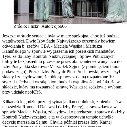
Źródło: Flickr | Autor: ojo666
Jeszcze w środę sytuacja była w miarę spokojna, choć już budziła
wątpliwości. Dwie Izby Sądu Najwyższego otrzymały bowiem
odwołania b. szefów CBA - Macieja Wąsika i Mariusza
Kamińskiego w sprawie wygaszenia ich poselskich mandatów.
Tyle, że do Izby Kontroli Nadzwyczajnej i Spraw Publicznych
trafiły te bezpośrednio przesłane przez obu zainteresowanych, a do
Izby Pracy akta skierował Marszałek Sejmu (z pominięciem biura
podawczego). Prezes Izby Pracy dr Piotr Prusinowski, wyznaczył
składy i zdecydowano, że obie sprawy zostaną rozpatrzone 10
stycznia. Jedyną kwestią, która budziła wątpliwości był fakt, że w
składzie, który ma rozpatrzeć sprawę Wąsika są sędziowie wybrani
przy udziale neoKRS.
Kilkanaście godzin później sytuacja diametralnie się zmieniła. Tzw.
neo-sędzia Romuald Dalewski (z Izby Pracy), sprawozdawca w
sprawie Macieja Wąsika, zdecydował o przekazaniu sprawy do Izby
Kontroli Nadzwyczajnej, a ta w ekspresowym tempie uchyliła
decyzję marszałka Sejmu. Chwilę później prezes Izby Karnej