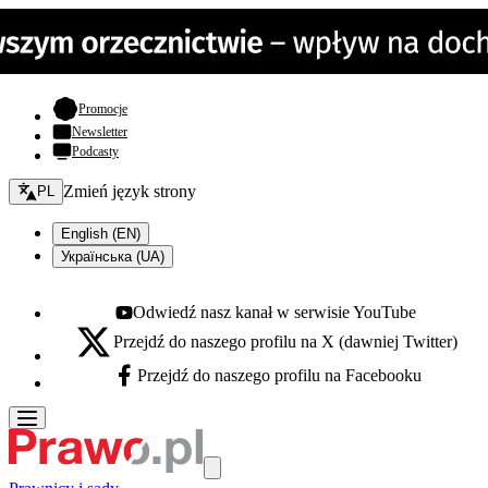
- otwiera się w nowej karcie
Promocje
Newsletter
Podcasty
Zmień język - bieżący:
Zmień język strony
PL
English (EN)
Українська (UA)
Odwiedź nasz kanał w serwisie YouTube
Youtube - otwiera się w nowej karcie
Przejdź do naszego profilu na X (dawniej Twitter)
X - otwiera się w nowej karcie
Przejdź do naszego profilu na Facebooku
Facebook - otwiera się w nowej karcie