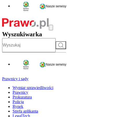
Nasze serwisy
Wyszukiwarka
Szukaj
Nasze serwisy
Prawnicy i sądy
Wymiar sprawiedliwości
Prawnicy
Prokuratura
Policja
Rynek
Strefa aplikanta
LegalTech