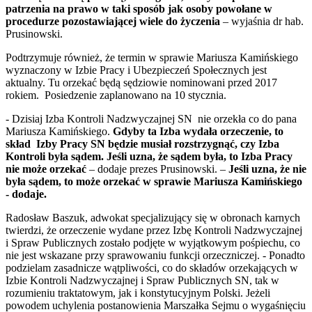
patrzenia na prawo w taki sposób jak osoby powołane w
procedurze pozostawiającej wiele do życzenia
– wyjaśnia dr hab.
Prusinowski.
Podtrzymuje również, że termin w sprawie Mariusza Kamińskiego
wyznaczony w Izbie Pracy i Ubezpieczeń Społecznych jest
aktualny. Tu orzekać będą sędziowie nominowani przed 2017
rokiem. Posiedzenie zaplanowano na 10 stycznia.
- Dzisiaj Izba Kontroli Nadzwyczajnej SN nie orzekła co do pana
Mariusza Kamińskiego.
Gdyby ta Izba wydała orzeczenie, to
skład Izby Pracy SN będzie musiał rozstrzygnąć, czy Izba
Kontroli była sądem. Jeśli uzna, że sądem była, to Izba Pracy
nie może orzekać
– dodaje prezes Prusinowski. –
Jeśli uzna, że nie
była sądem, to może orzekać w sprawie Mariusza Kamińskiego
- dodaje.
Radosław Baszuk, adwokat specjalizujący się w obronach karnych
twierdzi, że orzeczenie wydane przez Izbę Kontroli Nadzwyczajnej
i Spraw Publicznych zostało podjęte w wyjątkowym pośpiechu, co
nie jest wskazane przy sprawowaniu funkcji orzeczniczej. - Ponadto
podzielam zasadnicze wątpliwości, co do składów orzekających w
Izbie Kontroli Nadzwyczajnej i Spraw Publicznych SN, tak w
rozumieniu traktatowym, jak i konstytucyjnym Polski. Jeżeli
powodem uchylenia postanowienia Marszałka Sejmu o wygaśnięciu