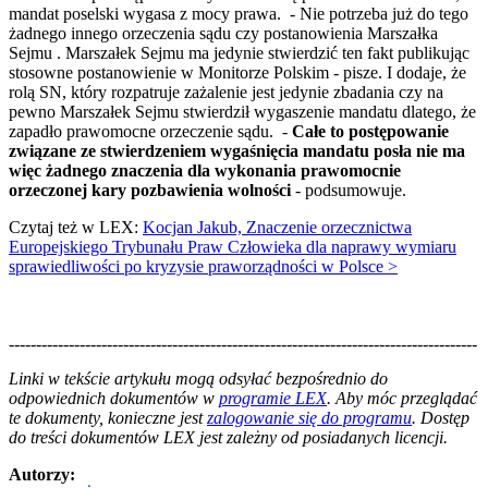
mandat poselski wygasa z mocy prawa. - Nie potrzeba już do tego
żadnego innego orzeczenia sądu czy postanowienia Marszałka
Sejmu . Marszałek Sejmu ma jedynie stwierdzić ten fakt publikując
stosowne postanowienie w Monitorze Polskim - pisze. I dodaje, że
rolą SN, który rozpatruje zażalenie jest jedynie zbadania czy na
pewno Marszałek Sejmu stwierdził wygaszenie mandatu dlatego, że
zapadło prawomocne orzeczenie sądu. -
Całe to postępowanie
związane ze stwierdzeniem wygaśnięcia mandatu posła nie ma
więc żadnego znaczenia dla wykonania prawomocnie
orzeczonej kary pozbawienia wolności
- podsumowuje.
Czytaj też w LEX:
Kocjan Jakub, Znaczenie orzecznictwa
Europejskiego Trybunału Praw Człowieka dla naprawy wymiaru
sprawiedliwości po kryzysie praworządności w Polsce >
--------------------------------------------------------------------------------------
--------------------------------------------------------
Linki w tekście artykułu mogą odsyłać bezpośrednio do
odpowiednich dokumentów w
programie LEX
. Aby móc przeglądać
te dokumenty, konieczne jest
zalogowanie się do programu
. Dostęp
do treści dokumentów LEX jest zależny od posiadanych licencji.
Autorzy: