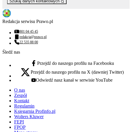
Szukaj danych kontaktowych
Redakcja serwisu Prawo.pl
801 04 45 45
Numer telefonu:
redakcja@prawo.pl
Adres email:
22 535 88 00
Numer telefonu:
Śledź nas
Przejdź do naszego profilu na Facebooku
facebook - otwiera się w nowej karcie
Przejdź do naszego profilu na X (dawniej Twitter)
x - otwiera się w nowej karcie
Odwiedź nasz kanał w serwisie YouTube
youtube - otwiera się w nowej karcie
O nas
Zespół
Kontakt
Regulamin
Księgarnia Profinfo.pl
Wolters Kluwer
FEPI
FPOP