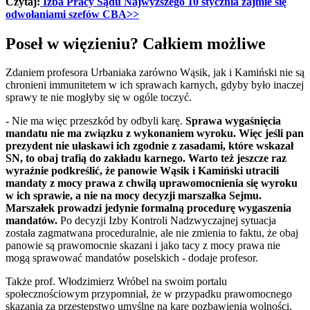
Czytaj:
Izba Pracy Sądu Najwyższego 10 stycznia zajmie się
odwołaniami szefów CBA>>
Poseł w więzieniu? Całkiem możliwe
Zdaniem profesora Urbaniaka zarówno Wąsik, jak i Kamiński nie są
chronieni immunitetem w ich sprawach karnych, gdyby było inaczej
sprawy te nie mogłyby się w ogóle toczyć.
- Nie ma więc przeszkód by odbyli karę.
Sprawa wygaśnięcia
mandatu nie ma związku z wykonaniem wyroku. Więc jeśli pan
prezydent nie ułaskawi ich zgodnie z zasadami, które wskazał
SN, to obaj trafią do zakładu karnego. Warto też jeszcze raz
wyraźnie podkreślić, że panowie Wąsik i Kamiński utracili
mandaty z mocy prawa z chwilą uprawomocnienia się wyroku
w ich sprawie, a nie na mocy decyzji marszałka Sejmu.
Marszałek prowadzi jedynie formalną procedurę wygaszenia
mandatów.
Po decyzji Izby Kontroli Nadzwyczajnej sytuacja
została zagmatwana proceduralnie, ale nie zmienia to faktu, że obaj
panowie są prawomocnie skazani i jako tacy z mocy prawa nie
mogą sprawować mandatów poselskich - dodaje profesor.
Także prof. Włodzimierz Wróbel na swoim portalu
społecznościowym przypomniał, że w przypadku prawomocnego
skazania za przestępstwo umyślne na karę pozbawienia wolności,