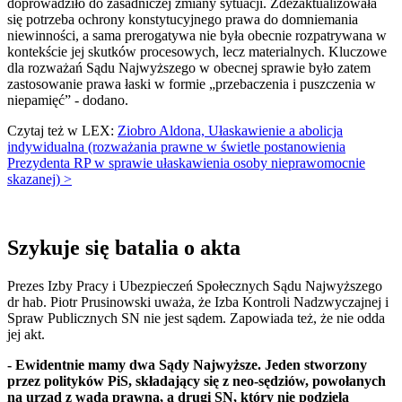
doprowadziło do zasadniczej zmiany sytuacji. Zdezaktualizowała
się potrzeba ochrony konstytucyjnego prawa do domniemania
niewinności, a sama prerogatywa nie była obecnie rozpatrywana w
kontekście jej skutków procesowych, lecz materialnych. Kluczowe
dla rozważań Sądu Najwyższego w obecnej sprawie było zatem
zastosowanie prawa łaski w formie „przebaczenia i puszczenia w
niepamięć” - dodano.
Czytaj też w LEX:
Ziobro Aldona, Ułaskawienie a abolicja
indywidualna (rozważania prawne w świetle postanowienia
Prezydenta RP w sprawie ułaskawienia osoby nieprawomocnie
skazanej) >
Szykuje się batalia o akta
Prezes Izby Pracy i Ubezpieczeń Społecznych Sądu Najwyższego
dr hab. Piotr Prusinowski uważa, że Izba Kontroli Nadzwyczajnej i
Spraw Publicznych SN nie jest sądem. Zapowiada też, że nie odda
jej akt.
- Ewidentnie mamy dwa Sądy Najwyższe. Jeden stworzony
przez polityków PiS, składający się z neo-sędziów, powołanych
na urząd z wadą prawną, a drugi SN, który nie podziela