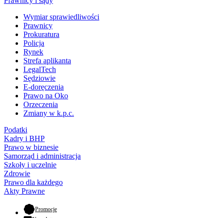
Prawnicy i sądy
Wymiar sprawiedliwości
Prawnicy
Prokuratura
Policja
Rynek
Strefa aplikanta
LegalTech
Sędziowie
E-doręczenia
Prawo na Oko
Orzeczenia
Zmiany w k.p.c.
Podatki
Kadry i BHP
Prawo w biznesie
Samorząd i administracja
Szkoły i uczelnie
Zdrowie
Prawo dla każdego
Akty Prawne
- otwiera się w nowej karcie
Promocje