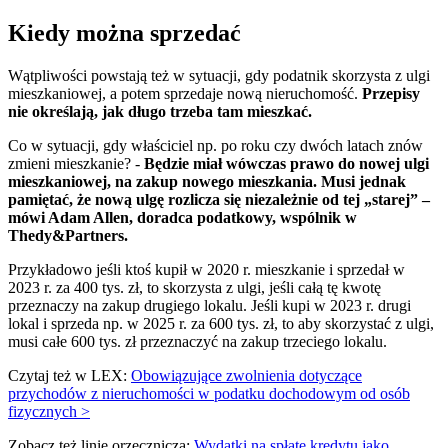
Kiedy można sprzedać
Wątpliwości powstają też w sytuacji, gdy podatnik skorzysta z ulgi
mieszkaniowej, a potem sprzedaje nową nieruchomość.
Przepisy
nie określają, jak długo trzeba tam mieszkać.
Co w sytuacji, gdy właściciel np. po roku czy dwóch latach znów
zmieni mieszkanie? -
Będzie miał wówczas prawo do nowej ulgi
mieszkaniowej, na zakup nowego mieszkania. Musi jednak
pamiętać, że nową ulgę rozlicza się niezależnie od tej „starej” –
mówi Adam Allen, doradca podatkowy, wspólnik w
Thedy&Partners.
Przykładowo jeśli ktoś kupił w 2020 r. mieszkanie i sprzedał w
2023 r. za 400 tys. zł, to skorzysta z ulgi, jeśli całą tę kwotę
przeznaczy na zakup drugiego lokalu. Jeśli kupi w 2023 r. drugi
lokal i sprzeda np. w 2025 r. za 600 tys. zł, to aby skorzystać z ulgi,
musi całe 600 tys. zł przeznaczyć na zakup trzeciego lokalu.
Czytaj też w LEX:
Obowiązujące zwolnienia dotyczące
przychodów z nieruchomości w podatku dochodowym od osób
fizycznych >
Zobacz też linię orzeczniczą:
Wydatki na spłatę kredytu jako