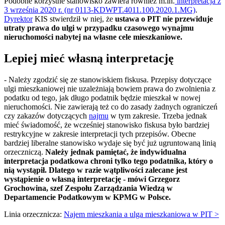
Podobne korzystne stanowisko zawiera również m.in.
interpretacja z
3 września 2020 r. (nr 0113-KDWPT.4011.100.2020.1.MG)
.
Dyrektor
KIS stwierdził w niej, że
ustawa o PIT nie przewiduje
utraty prawa do ulgi w przypadku czasowego wynajmu
nieruchomości nabytej na własne cele mieszkaniowe.
Lepiej mieć własną interpretację
- Należy zgodzić się ze stanowiskiem fiskusa. Przepisy dotyczące
ulgi mieszkaniowej nie uzależniają bowiem prawa do zwolnienia z
podatku od tego, jak długo podatnik będzie mieszkał w nowej
nieruchomości. Nie zawierają też co do zasady żadnych ograniczeń
czy zakazów dotyczących
najmu
w tym zakresie. Trzeba jednak
mieć świadomość, że wcześniej stanowisko fiskusa było bardziej
restrykcyjne w zakresie interpretacji tych przepisów. Obecne
bardziej liberalne stanowisko wydaje się być już ugruntowaną linią
orzeczniczą.
Należy jednak pamiętać, że indywidualna
interpretacja podatkowa chroni tylko tego podatnika, który o
nią wystąpił. Dlatego w razie wątpliwości zalecane jest
wystąpienie o własną interpretację - mówi Grzegorz
Grochowina, szef Zespołu Zarządzania Wiedzą w
Departamencie Podatkowym w KPMG w Polsce.
Linia orzecznicza:
Najem mieszkania a ulga mieszkaniowa w PIT >