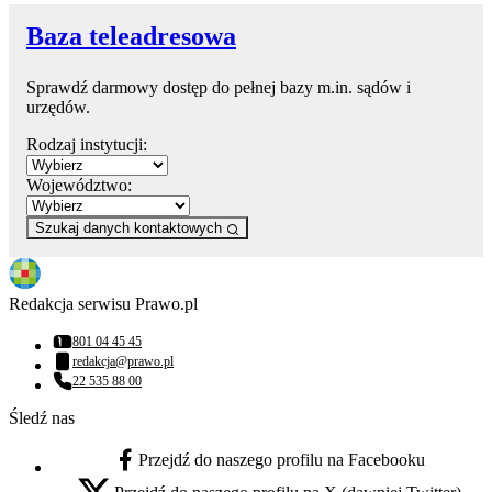
Baza teleadresowa
Sprawdź darmowy dostęp do pełnej bazy m.in. sądów i
urzędów.
Rodzaj instytucji:
Województwo:
Szukaj danych kontaktowych
Redakcja serwisu Prawo.pl
801 04 45 45
Numer telefonu:
redakcja@prawo.pl
Adres email:
22 535 88 00
Numer telefonu:
Śledź nas
Przejdź do naszego profilu na Facebooku
facebook - otwiera się w nowej karcie