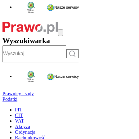
Nasze serwisy
Wyszukiwarka
Szukaj
Nasze serwisy
Prawnicy i sądy
Podatki
PIT
CIT
VAT
Akcyza
Ordynacja
Rachunkowość