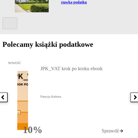
stawką podatku
Kolejny slide
Polecamy książki podatkowe
Przejdź do: JPK_VAT krok po kroku ebook, Patrycja Kubiesa - otw
NOWOŚĆ
JPK_VAT krok po kroku ebook
Patrycja Kubiesa
Poprzednia książka
N
10%
Sprawdź
Rabatu