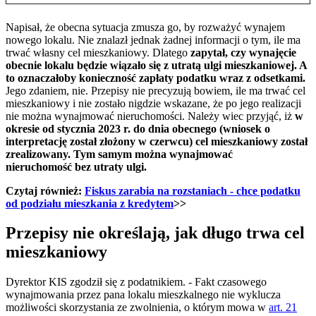
Napisał, że obecna sytuacja zmusza go, by rozważyć wynajem
nowego lokalu. Nie znalazł jednak żadnej informacji o tym, ile ma
trwać własny cel mieszkaniowy. Dlatego
zapytał, czy wynajęcie
obecnie lokalu będzie wiązało się z utratą ulgi mieszkaniowej. A
to oznaczałoby konieczność zapłaty podatku wraz z odsetkami.
Jego zdaniem, nie. Przepisy nie precyzują bowiem, ile ma trwać cel
mieszkaniowy i nie zostało nigdzie wskazane, że po jego realizacji
nie można wynajmować nieruchomości. Należy wiec przyjąć, iż
w
okresie od stycznia 2023 r. do dnia obecnego (wniosek o
interpretację został złożony w czerwcu) cel mieszkaniowy został
zrealizowany. Tym samym można wynajmować
nieruchomość bez utraty ulgi.
Czytaj również:
Fiskus zarabia na rozstaniach - chce podatku
od podziału mieszkania z kredytem
>>
Przepisy nie określają, jak długo trwa cel
mieszkaniowy
Dyrektor KIS zgodził się z podatnikiem. - Fakt czasowego
wynajmowania przez pana lokalu mieszkalnego nie wyklucza
możliwości skorzystania ze zwolnienia, o którym mowa w
art. 21