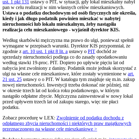
ust. 1 pkt 131
ustawy o PIT, w sytuacji, gdy lokal mieszkalny nabył
pan w celu realizacji w nim własnych celów mieszkaniowych.
Ustawa o podatku dochodowym od osób fizycznych nie określa,
kiedy i jak długo podatnik powinien mieszkać w nabytej
nieruchomości lub lokalu mieszkalnym, żeby nastąpiła
realizacja celu mieszkaniowego - wyjaśnił dyrektor KIS.
Według skarbówki mężczyzna ma prawo do ulgi, ponieważ spełnił
wymagane w przepisach warunki. Dyrektor KIS przypomniał, że
zgodnie z
art. 10 ust. 1 pkt 8 lit. a
ustawy o
PIT
dochód ze
sprzedaży nieruchomości podlega co do zasady opodatkowaniu
według stawki 19-proc. PIT. Dopiero po upływie pięciu lat od
nabycia jest zwolniony z daniny. Podatnik może jednak skorzystać z
ulgi na własne cele mieszkaniowe, które zostały wymienione w
art.
21 ust. 25
ustawy o o PIT. W katalogu tym znajduje się m.in. zakup
nowej nieruchomości. Inwestycji trzeba dokonać nie później, niż
w okresie trzech lat od końca roku podatkowego, w którym
nastąpiło odpłatne zbycie. Mężczyzna zainwestował w nowy lokal
przed upływem trzech lat od zakupu starego, więc nie płaci
podatku.
Zobacz procedurę w LEX:
Zwolnienie od podatku dochodu z
odpłatnego zbycia nieruchomości i niektórych praw majątkowych
przeznaczonego na własne cele mieszkaniowe >