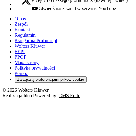
Przejdź do naszego profilu na X (dawniej Twitter)
x - otwiera się w nowej karcie
Odwiedź nasz kanał w serwisie YouTube
youtube - otwiera się w nowej karcie
O nas
Zespół
Kontakt
Regulamin
Księgarnia Profinfo.pl
Wolters Kluwer
FEPI
FPOP
Mapa strony
Polityka prywatności
Pomoc
Zarządzaj preferencjami plików cookie
© 2026 Wolters Kluwer
Realizacja Ideo Powered by:
CMS Edito