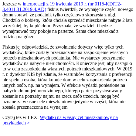
Jeszcze w
interpretacji z 19 kwietnia 2019 r. (nr 0115-KDIT2-
3.4011.31.2019.4.AD)
fiskus twierdził, że wynajęcie części nowego
domu sprawi, że podatnik tylko częściowo skorzysta z ulgi.
Chodziło o kobietę, która chciała sprzedać mieszkanie nabyte 2 lata
wcześniej, by kupić dom. Przyznała, że wydzieli i będzie
wynajmować trzy pokoje na parterze. Sama chce mieszkać z
rodziną na górze.
Fiskus jej odpowiedział, że zwolnienie dotyczy więc tylko tych
wydatków, które zostały przeznaczone na zaspokojenie własnych
potrzeb mieszkaniowych podatnika. Nie wystarczy poczynienie
wydatków na nabycie nieruchomości. Konieczne jest, aby nastąpiło
to w celu zaspokojenia własnych potrzeb mieszkaniowych. W 2019
r. r. dyrektor KIS był zdania, że warunków korzystania z preferencji
nie spełnia osoba, która kupuje dom w celu zaspokojenia potrzeb
innych osób, np. na wynajem. W efekcie wydatki poniesione na
nabycie domu jednorodzinnego, którego parter przystosowany
zostanie na potrzeby najmu na rzecz osób trzecich, mogą być
uznane za własne cele mieszkaniowe jedynie w części, która nie
została przeznaczona na wynajem.
Czytaj też w LEX:
Wydatki na własny cel mieszkaniowy na
przykładach >