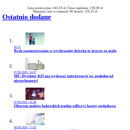
Cena promocyjna: 143,10 zł |
Cena regularna: 159,00 zł
Najniższa cena w ostatnich 30 dniach: 119,25 zł
Ostatnio dodane
05:32
Przejdź do artykułu:
Brak zaangażowania w wychowanie dziecka to jeszcze za mało
07.08.2026 | 14:47
Przejdź do artykułu:
MF: Dyrektor KIS ma wydawać interpretacje ws. podatku od
nieruchomości
07.08.2026 | 05:08
Przejdź do artykułu:
Ofiarom ataków hakerskich trudno odliczyć koszty podatkowe
06.08.2026 | 17:05