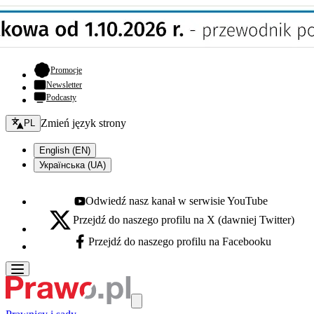
- otwiera się w nowej karcie
Promocje
Newsletter
Podcasty
Zmień język - bieżący:
Zmień język strony
PL
English (EN)
Українська (UA)
Odwiedź nasz kanał w serwisie YouTube
Youtube - otwiera się w nowej karcie
Przejdź do naszego profilu na X (dawniej Twitter)
X - otwiera się w nowej karcie
Przejdź do naszego profilu na Facebooku
Facebook - otwiera się w nowej karcie