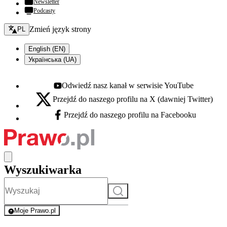
Newsletter
Podcasty
Zmień język - bieżący:
Zmień język strony
PL
English (EN)
Українська (UA)
Odwiedź nasz kanał w serwisie YouTube
Youtube - otwiera się w nowej karcie
Przejdź do naszego profilu na X (dawniej Twitter)
X - otwiera się w nowej karcie
Przejdź do naszego profilu na Facebooku
Facebook - otwiera się w nowej karcie
Wyszukiwarka
Szukaj
Moje Prawo.pl
- rejestracja i logowanie do serwisu