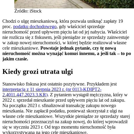
Źródło: iStock
Chodzi o ulgę mieszkaniową, która pozwala uniknąć zapłaty 19
proc.
podatku dochodowego
, gdy właściciel sprzedaje
nieruchomość przed upływem pięciu lat od jej nabycia. Właściciel
nie rozlicza się z fiskusem, jeśli pieniądze ze sprzedaży zainwestuje
w zakup nowej nieruchomości, w której będzie realizował własne
cele mieszkaniowe.
Powstaje jednak pytanie, czy tę nową
nieruchomość można wynająć komuś innemu, a jeśli tak – to po
jakim czasie.
Kiedy grozi utrata ulgi
Stanowisko fiskusa jest ostatnio pozytywne. Przykładem jest
interpretacja z 11 sierpnia 2023 r. (nr 0113-KDIPT2-
2.4011.447.2023.3.KR)
. Z pytaniem wystąpił mężczyzna, który w
2022 r. sprzedał mieszkanie przed upływem pięciu lat od zakupu.
Na początku 2023 r. sfinalizował transakcję zakupu nowego
mieszkania. Nie zapłacił podatku, ponieważ skorzystał z ulgi na
własne cele mieszkaniowe. Wszystkie pieniądze ze sprzedaży starej
nieruchomości przeznaczył na zakup nowej, do której wprowadził
się w styczniu 2023 r. Od tego momentu nieruchomość była
wykorzystywana na jego cele mieszkaniowe.