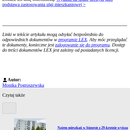
podstawa zastosowania ulgi mieszkaniowej >
--------------------------------------------------------------------------------------
--------------------------------------------------------
Linki w tekście artykułu mogą odsyłać bezpośrednio do
odpowiednich dokumentów w
programie LEX
. Aby móc przeglądać
te dokumenty, konieczne jest
zalogowanie się do programu
. Dostęp
do treści dokumentów LEX jest zależny od posiadanych licencji.
Autor:
Monika Pogroszewska
Czytaj także
Poprzedni slide
Przejdź do artykułu:
Najem mieszkań w biznesie z 29-krotnie wyższą