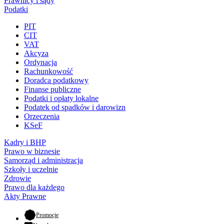
Prawnicy i sądy
Podatki
PIT
CIT
VAT
Akcyza
Ordynacja
Rachunkowość
Doradca podatkowy
Finanse publiczne
Podatki i opłaty lokalne
Podatek od spadków i darowizn
Orzeczenia
KSeF
Kadry i BHP
Prawo w biznesie
Samorząd i administracja
Szkoły i uczelnie
Zdrowie
Prawo dla każdego
Akty Prawne
- otwiera się w nowej karcie
Promocje