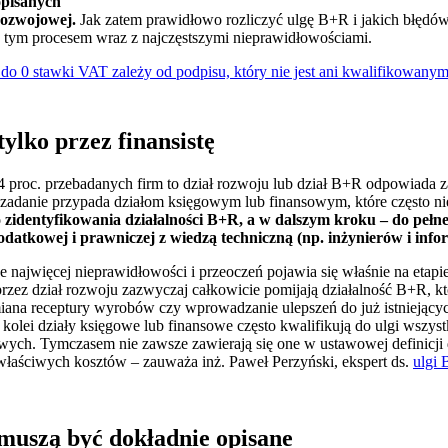
opisanych
-rozwojowej.
Jak zatem prawidłowo rozliczyć ulgę B+R i jakich błędó
tym procesem wraz z najczęstszymi nieprawidłowościami.
do 0 stawki VAT zależy od podpisu, który nie jest ani kwalifikowany
ylko przez finansistę
 proc. przebadanych firm to dział rozwoju lub dział B+R odpowiada z
 zadanie przypada działom księgowym lub finansowym, które często n
zidentyfikowania działalności B+R, a w dalszym kroku – do pełneg
odatkowej i prawniczej z wiedzą techniczną (np. inżynierów i inf
najwięcej nieprawidłowości i przeoczeń pojawia się właśnie na etapie 
rzez dział rozwoju zazwyczaj całkowicie pomijają działalność B+R, 
iana receptury wyrobów czy wprowadzanie ulepszeń do już istniejącyc
kolei działy księgowe lub finansowe często kwalifikują do ulgi wszyst
ych. Tymczasem nie zawsze zawierają się one w ustawowej definicji 
właściwych kosztów – zauważa inż. Paweł Perzyński, ekspert ds.
ulgi
muszą być dokładnie opisane