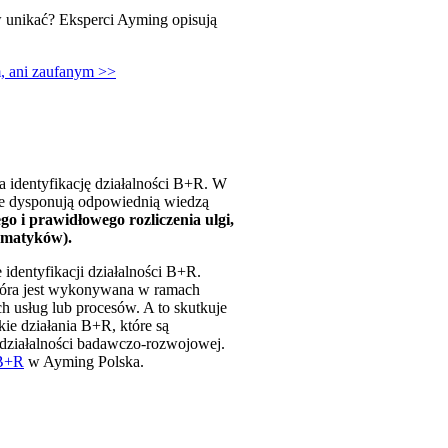
w unikać? Eksperci Ayming opisują
m, ani zaufanym >>
a identyfikację działalności B+R. W
ie dysponują odpowiednią wiedzą
o i prawidłowego rozliczenia ulgi,
ormatyków).
identyfikacji działalności B+R.
która jest wykonywana w ramach
h usług lub procesów. A to skutkuje
kie działania B+R, które są
działalności badawczo-rozwojowej.
 B+R
w Ayming Polska.