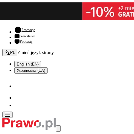
- otwiera się w nowej karcie
Promocje
Newsletter
Podcasty
Zmień język - bieżący:
Zmień język strony
PL
English (EN)
Українська (UA)