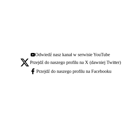
Odwiedź nasz kanał w serwisie YouTube
Youtube - otwiera się w nowej karcie
Przejdź do naszego profilu na X (dawniej Twitter)
X - otwiera się w nowej karcie
Przejdź do naszego profilu na Facebooku
Facebook - otwiera się w nowej karcie