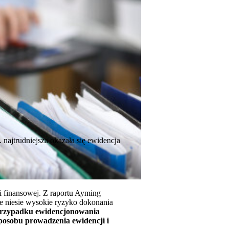
 najtrudniejsza okazała się ewidencja
i finansowej. Z raportu Ayming
ie niesie wysokie ryzyko dokonania
przypadku ewidencjonowania
posobu prowadzenia ewidencji i