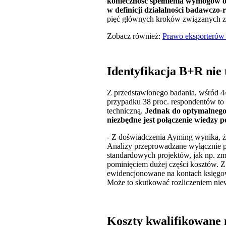
konieczność spełnienia wymogów 
w definicji działalności badawczo
pięć głównych kroków związanych z 
Zobacz również:
Prawo eksporterów 
Identyfikacja B+R nie t
Z przedstawionego badania, wśród 44
przypadku 38 proc. respondentów to
techniczną.
Jednak do optymalnego 
niezbędne jest połączenie wiedzy p
- Z doświadczenia Ayming wynika, że 
Analizy przeprowadzane wyłącznie p
standardowych projektów, jak np. zm
pominięciem dużej części kosztów. Z 
ewidencjonowane na kontach księgow
Może to skutkować rozliczeniem nie
Koszty kwalifikowane 