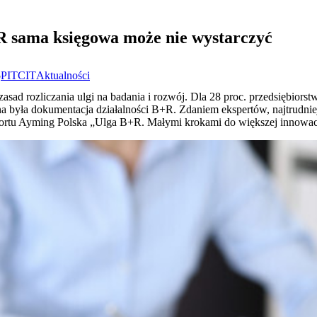
+R sama księgowa może nie wystarczyć
5
PIT
CIT
Aktualności
sad rozliczania ulgi na badania i rozwój. Dla 28 proc. przedsiębiorstw,
na była dokumentacja działalności B+R. Zdaniem ekspertów, najtrudnie
ortu Ayming Polska „Ulga B+R. Małymi krokami do większej innowac