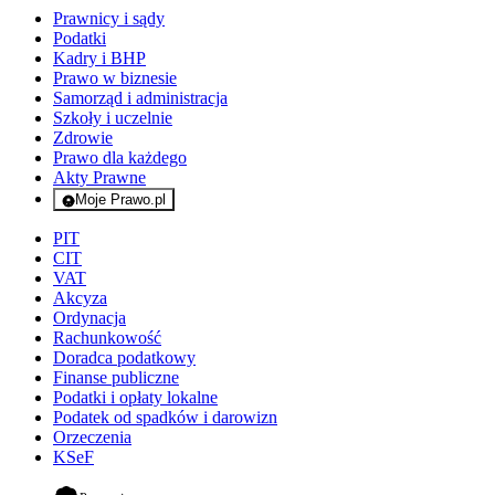
Prawnicy i sądy
Podatki
Kadry i BHP
Prawo w biznesie
Samorząd i administracja
Szkoły i uczelnie
Zdrowie
Prawo dla każdego
Akty Prawne
Moje Prawo.pl
- rejestracja i logowanie do serwisu
PIT
CIT
VAT
Akcyza
Ordynacja
Rachunkowość
Doradca podatkowy
Finanse publiczne
Podatki i opłaty lokalne
Podatek od spadków i darowizn
Orzeczenia
KSeF