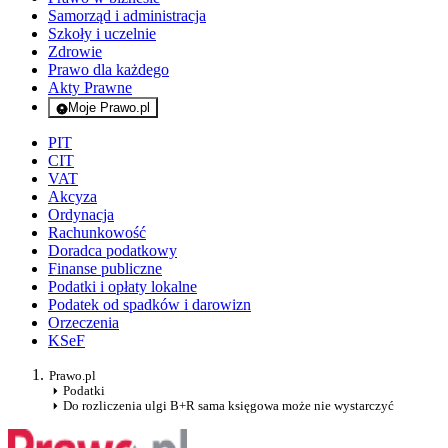
Samorząd i administracja
Szkoły i uczelnie
Zdrowie
Prawo dla każdego
Akty Prawne
Moje Prawo.pl
- rejestracja i logowanie do serwisu
PIT
CIT
VAT
Akcyza
Ordynacja
Rachunkowość
Doradca podatkowy
Finanse publiczne
Podatki i opłaty lokalne
Podatek od spadków i darowizn
Orzeczenia
KSeF
Prawo.pl
Podatki
Do rozliczenia ulgi B+R sama księgowa może nie wystarczyć