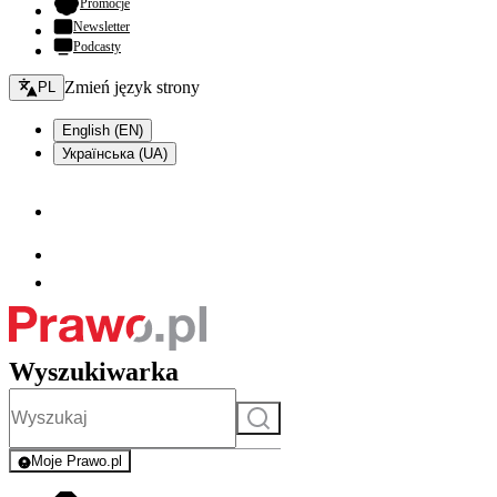
- otwiera się w nowej karcie
Promocje
Newsletter
Podcasty
Zmień język - bieżący:
Zmień język strony
PL
English (EN)
Українська (UA)
Wyszukiwarka
Szukaj
Moje Prawo.pl
- rejestracja i logowanie do serwisu