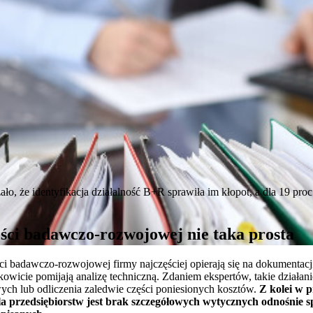
o, że identyfikacja działalność B+R sprawiła im kłopot, a dla 19 proc.
ości badawczo-rozwojowej nie taka prosta
ści badawczo-rozwojowej firmy najczęściej opierają się na dokumentacj
kowicie pomijają analizę techniczną. Zdaniem ekspertów, takie działan
ch lub odliczenia zaledwie części poniesionych kosztów.
Z kolei w 
 przedsiębiorstw jest brak szczegółowych wytycznych odnośnie s