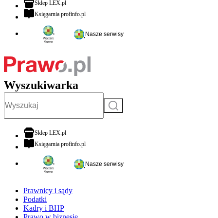
otwiera się w nowej karcie
Sklep LEX.pl
otwiera się w nowej karcie
Księgarnia profinfo.pl
Nasze serwisy
Wyszukiwarka
Szukaj
otwiera się w nowej karcie
Sklep LEX.pl
otwiera się w nowej karcie
Księgarnia profinfo.pl
Nasze serwisy
Prawnicy i sądy
Podatki
Kadry i BHP
Prawo w biznesie