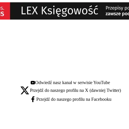
Odwiedź nasz kanał w serwisie YouTube
Youtube - otwiera się w nowej karcie
Przejdź do naszego profilu na X (dawniej Twitter)
X - otwiera się w nowej karcie
Przejdź do naszego profilu na Facebooku
Facebook - otwiera się w nowej karcie