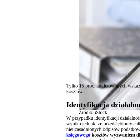
Tylko 15 proc. ankietowanych wskazał
kosztów.
Identyfikacja działaln
Źródło: iStock
W przypadku identyfikacji działalno
wynika jednak, że przedsiębiorcy cał
nieuzasadnionych odpisów podatkowy
księgowego
kosztów wyzwaniem dla