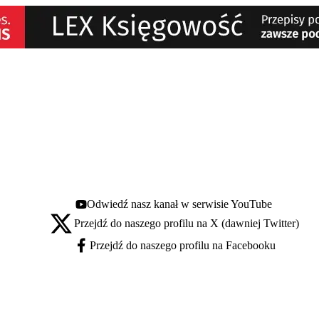
Odwiedź nasz kanał w serwisie YouTube
Youtube - otwiera się w nowej karcie
Przejdź do naszego profilu na X (dawniej Twitter)
X - otwiera się w nowej karcie
Przejdź do naszego profilu na Facebooku
Facebook - otwiera się w nowej karcie