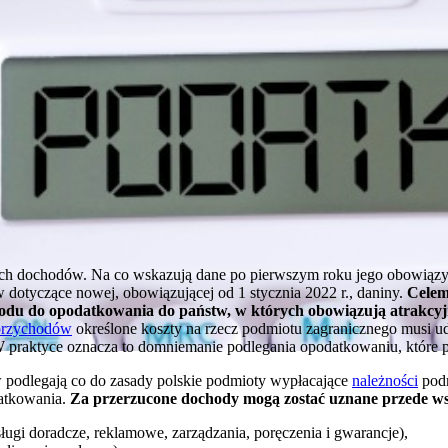
ych dochodów. Na co wskazują dane po pierwszym roku jego obowiązy
w dotyczące nowej, obowiązującej od 1 stycznia 2022 r., daniny.
Celem
odu do opodatkowania do państw, w których obowiązują atrakcyjn
przychodów
określone koszty na rzecz podmiotu zagranicznego musi ud
 praktyce oznacza to domniemanie podlegania opodatkowaniu, które p
podlegają co do zasady polskie podmioty wypłacające
należności
podm
atkowania.
Za przerzucone dochody mogą zostać uznane przede wsz
sługi doradcze, reklamowe, zarządzania, poręczenia i gwarancje),