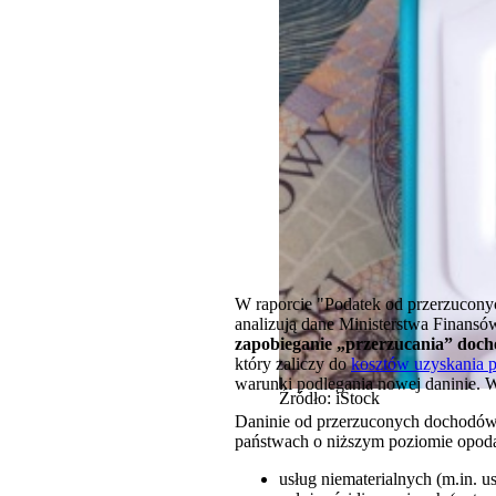
W raporcie "Podatek od przerzucon
analizują dane Ministerstwa Finansó
zapobieganie „przerzucania” doch
który zaliczy do
kosztów uzyskania 
warunki podlegania nowej daninie. W
Źródło: iStock
Daninie od przerzuconych dochodów 
państwach o niższym poziomie opod
usług niematerialnych (m.in. u