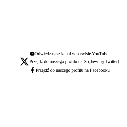
Odwiedź nasz kanał w serwisie YouTube
Youtube - otwiera się w nowej karcie
Przejdź do naszego profilu na X (dawniej Twitter)
X - otwiera się w nowej karcie
Przejdź do naszego profilu na Facebooku
Facebook - otwiera się w nowej karcie