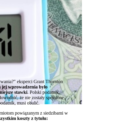
wania?" eksperci Grant Thornton
 jej wprowadzenia było
iejsze stawki
. Polski podatnik,
owodnić, że nie zostały spełnione
odatnik, musi obalić.
iotom powiązanym z siedzibami w
ystkim koszty z tytułu: