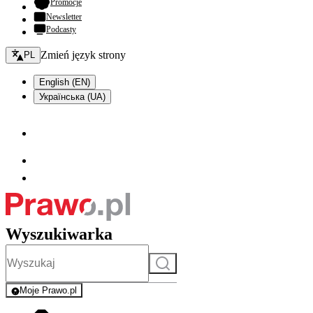
- otwiera się w nowej karcie
Promocje
Newsletter
Podcasty
Zmień język - bieżący:
Zmień język strony
PL
English (EN)
Українська (UA)
Wyszukiwarka
Szukaj
Moje Prawo.pl
- rejestracja i logowanie do serwisu