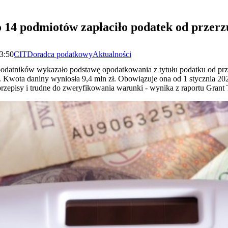
 14 podmiotów zapłaciło podatek od przer
13:50
CIT
Doradca podatkowy
Aktualności
 podatników wykazało podstawę opodatkowania z tytułu podatku od p
. Kwota daniny wyniosła 9,4 mln zł. Obowiązuje ona od 1 stycznia 2022
przepisy i trudne do zweryfikowania warunki - wynika z raportu Grant