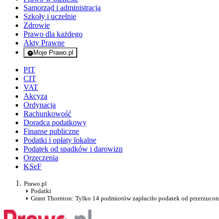
Samorząd i administracja
Szkoły i uczelnie
Zdrowie
Prawo dla każdego
Akty Prawne
Moje Prawo.pl
- rejestracja i logowanie do serwisu
PIT
CIT
VAT
Akcyza
Ordynacja
Rachunkowość
Doradca podatkowy
Finanse publiczne
Podatki i opłaty lokalne
Podatek od spadków i darowizn
Orzeczenia
KSeF
Prawo.pl
Podatki
Grant Thornton: Tylko 14 podmiotów zapłaciło podatek od przerzuc