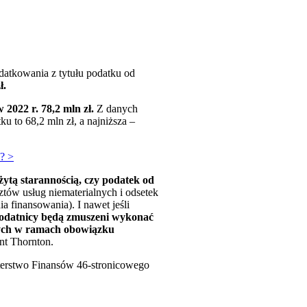
datkowania z tytułu podatku od
ł.
2022 r. 78,2 mln zł.
Z danych
 to 68,2 mln zł, a najniższa –
? >
ytą starannością, czy podatek od
ów usług niematerialnych i odsetek
 finansowania). I nawet jeśli
odatnicy będą zmuszeni wykonać
nych w ramach obowiązku
ant Thornton.
nisterstwo Finansów 46-stronicowego