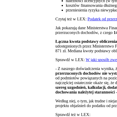
należności licencyjnych (w tym
kosztów finansowania dłużnego
przeniesienia ryzyka niewypłac
Czytaj też w LEX:
Podatek od przer
Jak pokazują dane Ministerstwa Fin
przerzuconych dochodów, z czego
1
Łączna kwota podstawy obliczenia 
udostępnionych przez Ministerstwo F
871 zł. Mediana kwoty podstawy obli
Sprawdź w LEX:
W jaki sposób zwe
- Z naszego doświadczenia wynika, 
przerzuconych dochodów nie wyst
od podmiotów powiązanych na poziomi
najczęściej ostatecznie okaże się, ż
szereg uzgodnień, kalkulacji, do
dochowania należytej staranności
Według niej, o tym, jak trudne i niej
projektu objaśnień do podatku od p
Sprawdź też w LEX: