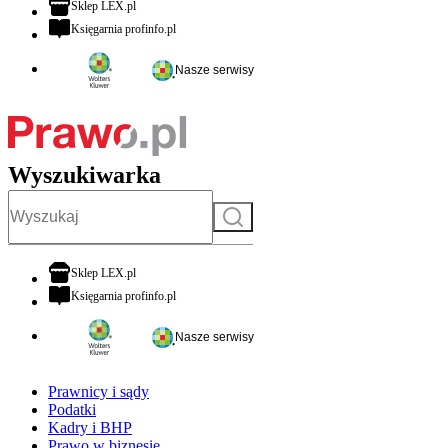
otwiera się w nowej karcie
Sklep LEX.pl
otwiera się w nowej karcie
Księgarnia profinfo.pl
Nasze serwisy
Wyszukiwarka
Szukaj
otwiera się w nowej karcie
Sklep LEX.pl
otwiera się w nowej karcie
Księgarnia profinfo.pl
Nasze serwisy
Prawnicy i sądy
Podatki
Kadry i BHP
Prawo w biznesie