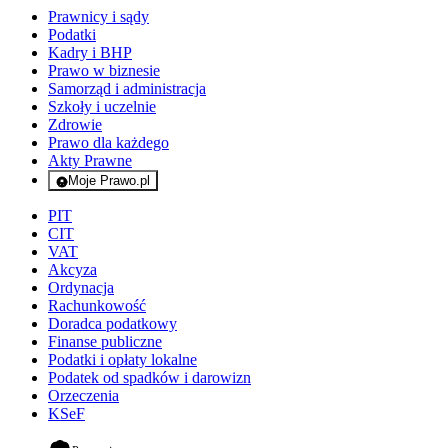
Prawnicy i sądy
Podatki
Kadry i BHP
Prawo w biznesie
Samorząd i administracja
Szkoły i uczelnie
Zdrowie
Prawo dla każdego
Akty Prawne
Moje Prawo.pl
- rejestracja i logowanie do serwisu
PIT
CIT
VAT
Akcyza
Ordynacja
Rachunkowość
Doradca podatkowy
Finanse publiczne
Podatki i opłaty lokalne
Podatek od spadków i darowizn
Orzeczenia
KSeF