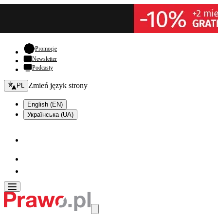
- otwiera się w nowej karcie
Promocje
Newsletter
Podcasty
Zmień język - bieżący:
Zmień język strony
PL
English (EN)
Українська (UA)