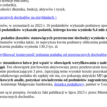
 licencje end-user),
 (odsetki),
alności dłużnika, funkcji, aktywów i ryzyk.
zuconych dochodów na przykładach >
ansów, w zeznaniach za 2022 r. 16 podatników wykazało podstawę opo
4 podatników wykazało podatek, którego kwota wyniosła 9,4 mln z
podatku (kosztów stanowiących przerzucone dochody) wyniosła w 
inansów wynika także, że najwyższa kwota podstawy obliczenia podatku
czenia podatku wyniosła 130,3 tys. zł.
ryfikować konieczność pobrania podatku od przerzuconych dochodów
że
stosunkowo łatwo jest wpaść w obowiązek weryfikowania z należ
ąpi.
Ten obowiązek jest bowiem aktywowany przez przekroczenie koszt
e przekraczającym 3 proc. (sprzyjają temu wysokie koszty pozyskania
e dodatkowego podatku do zapłaty nie ma, (co pokazują statystyki MF)
p
datkowych analiz, pozyskać oświadczenia od podmiotów zagranicz
- komentuje Małgorzata Samborska,
doradca podatkowy
, partner w Gr
asne są te przepisy, świadczy fakt publikacji w lipcu 2023 r. przez Mi
rzerzuconych dochodów.