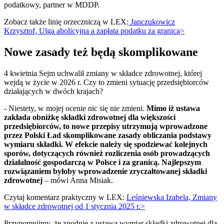
podatkowy, partner w MDDP.
Zobacz także linię orzeczniczą w LEX:
Janczukowicz
Krzysztof, Ulga abolicyjna a zapłata podatku za granicą>
Nowe zasady też będą skomplikowane
4 kwietnia Sejm uchwalił zmiany w składce zdrowotnej, której
wejdą w życie w 2026 r. Czy to zmieni sytuację przedsiębiorców
działających w dwóch krajach?
- Niestety, w mojej ocenie nic się nie zmieni.
Mimo iż ustawa
zakłada obniżkę składki zdrowotnej dla większości
przedsiębiorców, to nowe przepisy utrzymują wprowadzone
przez Polski Ład skomplikowane zasady obliczania podstawy
wymiaru składki. W efekcie należy się spodziewać kolejnych
sporów, dotyczących również rozliczenia osób prowadzących
działalność gospodarczą w Polsce i za granicą. Najlepszym
rozwiązaniem byłoby wprowadzenie zryczałtowanej składki
zdrowotnej
– mówi Anna Misiak.
Czytaj komentarz praktyczny w LEX:
Leśniewska Izabela, Zmiany
w składce zdrowotnej od 1 stycznia 2025 r.>
Przypomnijmy, że zgodnie z ustawą wymiar składki zdrowotnej dla