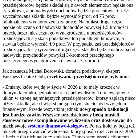
przedsiębiorców będzie składał się z dwóch elementów: będzie ona
ryczałtowa, a od nadwyżki dochodów będzie procentowa. Część
zryczałtowana składki będzie wynosić 9 proc. od 75 proc.
minimalnego wynagrodzenia za pracę. Natomiast druga część
będzie obliczana od nadwyżki dochodów powyżej 1,5-krotności
przeciętnego miesięcznego wynagrodzenia u przedsiębiorców
rozliczających się skalą podatkową lub podatkiem liniowym, a
stawka będzie wynosić 4,9 proc. W przypadku zaś przedsiębiorców
rozliczających się ryczałtem druga część składki będzie naliczana od
nadwyżki przychodów powyżej 3-krotności przeciętnego
miesięcznego wynagrodzenia (stawka - 3,5 proc.).
Jak zaznacza Michał Borowski, doradca podatkowy, ekspert
Business Centre Club,
oczekiwania przedsiębiorców były inne.
- Zmiany, które wejdą w życie w 2026 r., to mały kroczek w
dobrym kierunku, jednak nie o to apelowaliśmy. To niewątpliwie
ukłon w stronę najmniejszych przedsiębiorców, którzy zapłacą nieco
niższe składki, ale ci więksi mogą na tym stracić pod względem
finansowym. Przede wszystkim jednak
nowy sposób kalkulacji
jest bardzo zawiły. Wszyscy przedsiębiorcy będą musieli
stosować nowe skomplikowane wyliczenia oraz dostosować do
niech swoje
systemy finansowo-księgowe
.
Po raz kolejny będą też
musieli przeprowadzić wyliczenia, który sposób rozliczenia za 2026
r. będzie dla nich najkorzystniejszy. Tymczasem przedsiębiorcom