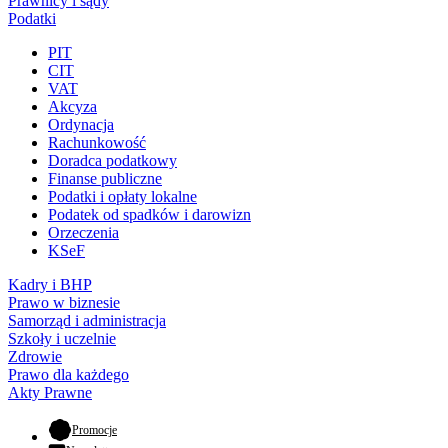
Prawnicy i sądy
Podatki
PIT
CIT
VAT
Akcyza
Ordynacja
Rachunkowość
Doradca podatkowy
Finanse publiczne
Podatki i opłaty lokalne
Podatek od spadków i darowizn
Orzeczenia
KSeF
Kadry i BHP
Prawo w biznesie
Samorząd i administracja
Szkoły i uczelnie
Zdrowie
Prawo dla każdego
Akty Prawne
- otwiera się w nowej karcie
Promocje