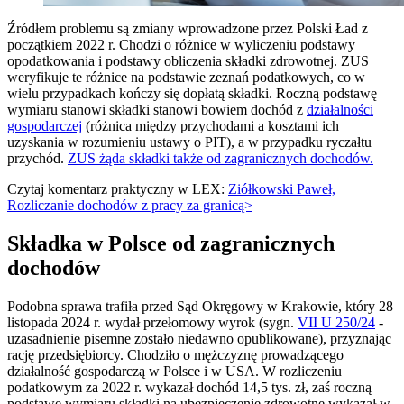
Źródłem problemu są zmiany wprowadzone przez Polski Ład z
początkiem 2022 r. Chodzi o różnice w wyliczeniu podstawy
opodatkowania i podstawy obliczenia składki zdrowotnej. ZUS
weryfikuje te różnice na podstawie zeznań podatkowych, co w
wielu przypadkach kończy się dopłatą składki. Roczną podstawę
wymiaru stanowi składki stanowi bowiem dochód z
działalności
gospodarczej
(różnica między
przychodami a kosztami ich
uzyskania w rozumieniu ustawy o PIT), a w przypadku ryczałtu
przychód.
ZUS żąda składki także od zagranicznych dochodów.
Czytaj komentarz praktyczny w LEX:
Ziółkowski Paweł,
Rozliczanie dochodów z pracy za granicą>
Składka w Polsce od zagranicznych
dochodów
Podobna sprawa trafiła przed Sąd Okręgowy w Krakowie, który 28
listopada 2024 r. wydał przełomowy wyrok (sygn.
VII U 250/24
-
uzasadnienie pisemne zostało niedawno opublikowane), przyznając
rację przedsiębiorcy. Chodziło o mężczyznę prowadzącego
działalność gospodarczą w Polsce i w USA. W rozliczeniu
podatkowym za 2022 r. wykazał dochód 14,5 tys. zł, zaś roczną
podstawę wymiaru składki na ubezpieczenie zdrowotne wykazał w