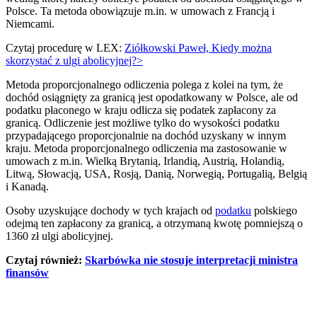
Polsce. Ta metoda obowiązuje m.in. w umowach z Francją i
Niemcami.
Czytaj procedurę w LEX:
Ziółkowski Paweł, Kiedy można
skorzystać z ulgi abolicyjnej?>
Metoda proporcjonalnego odliczenia polega z kolei na tym, że
dochód osiągnięty za granicą jest opodatkowany w Polsce, ale od
podatku płaconego w kraju odlicza się podatek zapłacony za
granicą. Odliczenie jest możliwe tylko do wysokości podatku
przypadającego proporcjonalnie na dochód uzyskany w innym
kraju. Metoda proporcjonalnego odliczenia ma zastosowanie w
umowach z m.in. Wielką Brytanią, Irlandią, Austrią, Holandią,
Litwą, Słowacją, USA, Rosją, Danią, Norwegią, Portugalią, Belgią
i Kanadą.
Osoby uzyskujące dochody w tych krajach od
podatku
polskiego
odejmą ten zapłacony za granicą, a otrzymaną kwotę pomniejszą o
1360 zł ulgi abolicyjnej.
Czytaj również:
Skarbówka nie stosuje interpretacji ministra
finansów