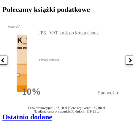
Polecamy książki podatkowe
Przejdź do: JPK_VAT krok po kroku ebook, Patrycja Kubiesa - otw
NOWOŚĆ
JPK_VAT krok po kroku ebook
Patrycja Kubiesa
Poprzednia książka
N
10%
Sprawdź
Rabatu
Cena promocyjna: 143,10 zł |
Cena regularna: 159,00 zł
Najniższa cena w ostatnich 30 dniach: 119,25 zł
Ostatnio dodane