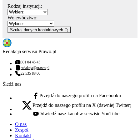
Rodzaj instytucji:
Województwo:
Szukaj danych kontaktowych
Redakcja serwisu Prawo.pl
801 04 45 45
Numer telefonu:
redakcja@prawo.pl
Adres email:
22 535 88 00
Numer telefonu:
Śledź nas
Przejdź do naszego profilu na Facebooku
facebook - otwiera się w nowej karcie
Przejdź do naszego profilu na X (dawniej Twitter)
x - otwiera się w nowej karcie
Odwiedź nasz kanał w serwisie YouTube
youtube - otwiera się w nowej karcie
O nas
Zespół
Kontakt