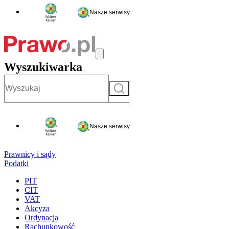
Nasze serwisy
Wyszukiwarka
Szukaj
Nasze serwisy
Prawnicy i sądy
Podatki
PIT
CIT
VAT
Akcyza
Ordynacja
Rachunkowość