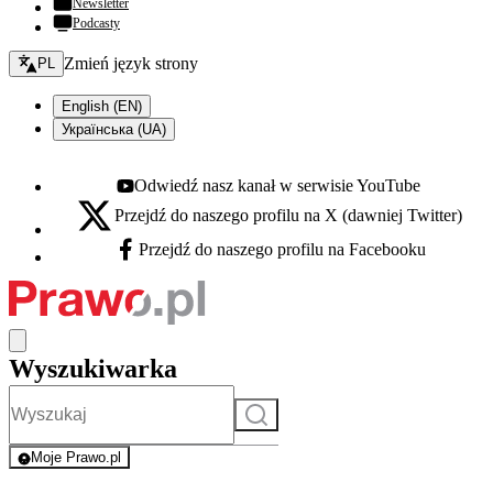
Newsletter
Podcasty
Zmień język - bieżący:
Zmień język strony
PL
English (EN)
Українська (UA)
Odwiedź nasz kanał w serwisie YouTube
Youtube - otwiera się w nowej karcie
Przejdź do naszego profilu na X (dawniej Twitter)
X - otwiera się w nowej karcie
Przejdź do naszego profilu na Facebooku
Facebook - otwiera się w nowej karcie
Wyszukiwarka
Szukaj
Moje Prawo.pl
- rejestracja i logowanie do serwisu