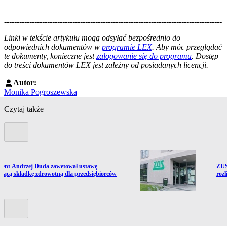
--------------------------------------------------------------------------------------
--------------------------------------------------------
Linki w tekście artykułu mogą odsyłać bezpośrednio do
odpowiednich dokumentów w
programie LEX
. Aby móc przeglądać
te dokumenty, konieczne jest
zalogowanie się do programu
. Dostęp
do treści dokumentów LEX jest zależny od posiadanych licencji.
Autor:
Monika Pogroszewska
Czytaj także
Poprzedni slide
ź do artykułu:
Prze
dent Andrzej Duda zawetował ustawę
ZUS
ającą składkę zdrowotną dla przedsiębiorców
rozl
Kolejny slide