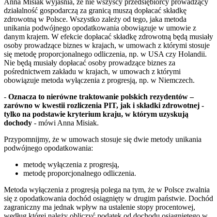
Anna Misiak wyjaśnia, że nie wszyscy przedsiębiorcy prowadzący
działalność gospodarczą za granicą muszą dopłacać składkę
zdrowotną w Polsce. Wszystko zależy od tego, jaka metoda
unikania podwójnego opodatkowania obowiązuje w umowie z
danym krajem. W efekcie dopłacać składkę zdrowotną będą musiały
osoby prowadzące biznes w krajach, w umowach z którymi stosuje
się metodę proporcjonalnego odliczenia, np. w USA czy Holandii.
Nie będą musiały dopłacać osoby prowadzące biznes za
pośrednictwem zakładu w krajach, w umowach z którymi
obowiązuje metoda wyłączenia z progresją, np. w Niemczech.
-
Oznacza to nierówne traktowanie polskich rezydentów –
zarówno w kwestii rozliczenia PIT, jak i składki zdrowotnej -
tylko na podstawie kryterium kraju, w którym uzyskują
dochody
- mówi Anna Misiak.
Przypomnijmy, że w umowach stosuje się dwie metody unikania
podwójnego opodatkowania:
metodę wyłączenia z progresją,
metodę proporcjonalnego odliczenia.
Metoda wyłączenia z progresją polega na tym, że w Polsce zwalnia
się z opodatkowania dochód osiągnięty w drugim państwie. Dochód
zagraniczny ma jednak wpływ na ustalenie stopy procentowej,
według której należy obliczyć podatek od dochodu osiągniętego w