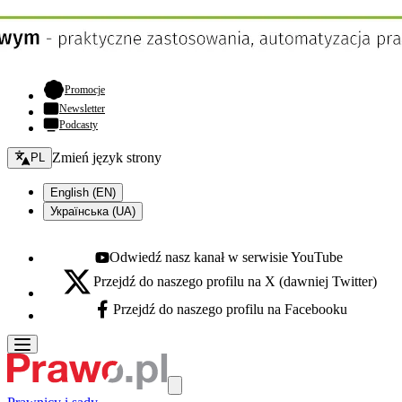
- otwiera się w nowej karcie
Promocje
Newsletter
Podcasty
Zmień język - bieżący:
Zmień język strony
PL
English (EN)
Українська (UA)
Odwiedź nasz kanał w serwisie YouTube
Youtube - otwiera się w nowej karcie
Przejdź do naszego profilu na X (dawniej Twitter)
X - otwiera się w nowej karcie
Przejdź do naszego profilu na Facebooku
Facebook - otwiera się w nowej karcie