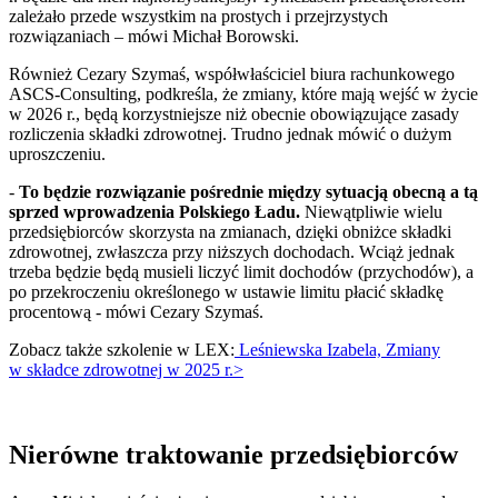
zależało przede wszystkim na prostych i przejrzystych
rozwiązaniach – mówi Michał Borowski.
Również Cezary Szymaś, współwłaściciel biura rachunkowego
ASCS-Consulting, podkreśla, że zmiany, które mają wejść w życie
w 2026 r., będą korzystniejsze niż obecnie obowiązujące zasady
rozliczenia składki zdrowotnej. Trudno jednak mówić o dużym
uproszczeniu.
-
To będzie rozwiązanie pośrednie między sytuacją obecną a tą
sprzed wprowadzenia Polskiego Ładu.
Niewątpliwie wielu
przedsiębiorców skorzysta na zmianach, dzięki obniżce składki
zdrowotnej, zwłaszcza przy niższych dochodach. Wciąż jednak
trzeba będzie będą musieli liczyć limit dochodów (przychodów), a
po przekroczeniu określonego w ustawie limitu płacić składkę
procentową - mówi Cezary Szymaś.
Zobacz także szkolenie w LEX:
Leśniewska Izabela, Zmiany
w składce zdrowotnej w 2025 r.>
Nierówne traktowanie przedsiębiorców