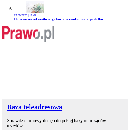
05.08.2026 | 18:02
Przejdź do artykułu:
Darowizna od matki w gotówce a zwolnienie z podatku
Baza teleadresowa
Sprawdź darmowy dostęp do pełnej bazy m.in. sądów i
urzędów.