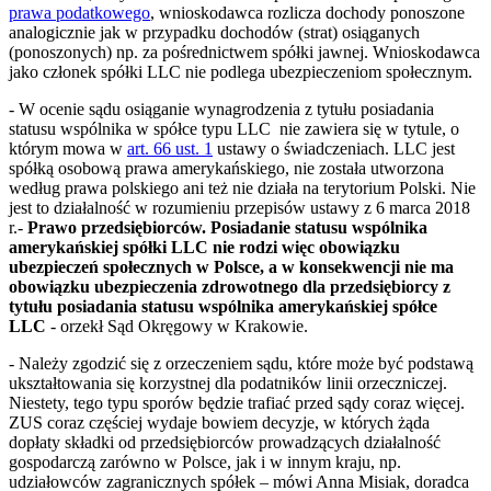
prawa podatkowego
, wnioskodawca rozlicza dochody ponoszone
analogicznie jak w przypadku dochodów (strat) osiąganych
(ponoszonych) np. za pośrednictwem spółki jawnej. Wnioskodawca
jako członek spółki LLC nie podlega ubezpieczeniom społecznym.
- W ocenie sądu osiąganie wynagrodzenia z tytułu posiadania
statusu wspólnika w spółce typu LLC nie zawiera się w tytule, o
którym mowa w
art. 66 ust. 1
ustawy o świadczeniach. LLC jest
spółką osobową prawa amerykańskiego, nie została utworzona
według prawa polskiego ani też nie działa na terytorium Polski. Nie
jest to działalność w rozumieniu przepisów ustawy z 6 marca 2018
r.-
Prawo przedsiębiorców. Posiadanie statusu wspólnika
amerykańskiej spółki LLC nie rodzi więc obowiązku
ubezpieczeń społecznych w Polsce, a w konsekwencji nie ma
obowiązku ubezpieczenia zdrowotnego dla przedsiębiorcy z
tytułu posiadania statusu wspólnika amerykańskiej spółce
LLC
- orzekł Sąd Okręgowy w Krakowie.
- Należy zgodzić się z orzeczeniem sądu, które może być podstawą
ukształtowania się korzystnej dla podatników linii orzeczniczej.
Niestety, tego typu sporów będzie trafiać przed sądy coraz więcej.
ZUS coraz częściej wydaje bowiem decyzje, w których żąda
dopłaty składki od przedsiębiorców prowadzących działalność
gospodarczą zarówno w Polsce, jak i w innym kraju, np.
udziałowców zagranicznych spółek – mówi Anna Misiak, doradca