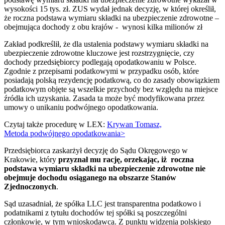
wysokości 15 tys. zł. ZUS wydał jednak decyzję, w której określił,
że roczna podstawa wymiaru składki na ubezpieczenie zdrowotne –
obejmująca dochody z obu krajów - wynosi kilka milionów zł
Zakład podkreślił, że dla ustalenia podstawy wymiaru składki na
ubezpieczenie zdrowotne kluczowe jest rozstrzygnięcie, czy
dochody przedsiębiorcy podlegają opodatkowaniu w Polsce.
Zgodnie z przepisami podatkowymi w przypadku osób, które
posiadają polską rezydencję podatkową, co do zasady obowiązkiem
podatkowym objęte są wszelkie przychody bez względu na miejsce
źródła ich uzyskania. Zasada ta może być modyfikowana przez
umowy o unikaniu podwójnego opodatkowania.
Czytaj także procedurę w LEX:
Krywan Tomasz,
Metoda podwójnego opodatkowania>
Przedsiębiorca zaskarżył decyzję do Sądu Okręgowego w
Krakowie, który
przyznał mu rację, orzekając, iż roczna
podstawa wymiaru składki na ubezpieczenie zdrowotne nie
obejmuje dochodu osiąganego na obszarze Stanów
Zjednoczonych
.
Sąd uzasadniał, że spółka LLC jest transparentna podatkowo i
podatnikami z tytułu dochodów tej spółki są poszczególni
członkowie, w tym wnioskodawca. Z punktu widzenia polskiego