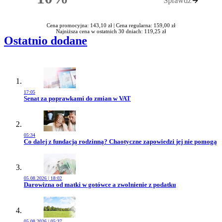
Sprawdź
Rabatu
Cena promocyjna: 143,10 zł |
Cena regularna: 159,00 zł
Najniższa cena w ostatnich 30 dniach: 119,25 zł
Ostatnio dodane
17:05
Przejdź do artykułu:
Senat za poprawkami do zmian w VAT
05:34
Przejdź do artykułu:
Co dalej z fundacją rodzinną? Chaotyczne zapowiedzi jej nie pomogą
05.08.2026 | 18:02
Przejdź do artykułu:
Darowizna od matki w gotówce a zwolnienie z podatku
05.08.2026 | 05:37