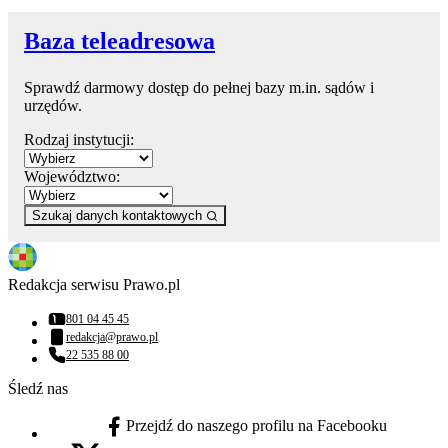
Baza teleadresowa
Sprawdź darmowy dostęp do pełnej bazy m.in. sądów i
urzędów.
Rodzaj instytucji:
Województwo:
Szukaj danych kontaktowych
Redakcja serwisu Prawo.pl
801 04 45 45
Numer telefonu:
redakcja@prawo.pl
Adres email:
22 535 88 00
Numer telefonu:
Śledź nas
Przejdź do naszego profilu na Facebooku
facebook - otwiera się w nowej karcie