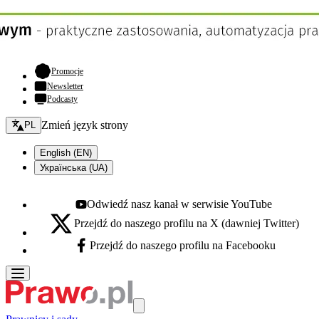
- otwiera się w nowej karcie
Promocje
Newsletter
Podcasty
Zmień język - bieżący:
Zmień język strony
PL
English (EN)
Українська (UA)
Odwiedź nasz kanał w serwisie YouTube
Youtube - otwiera się w nowej karcie
Przejdź do naszego profilu na X (dawniej Twitter)
X - otwiera się w nowej karcie
Przejdź do naszego profilu na Facebooku
Facebook - otwiera się w nowej karcie