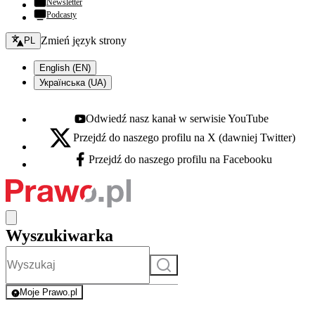
Newsletter
Podcasty
Zmień język - bieżący:
Zmień język strony
PL
English (EN)
Українська (UA)
Odwiedź nasz kanał w serwisie YouTube
Youtube - otwiera się w nowej karcie
Przejdź do naszego profilu na X (dawniej Twitter)
X - otwiera się w nowej karcie
Przejdź do naszego profilu na Facebooku
Facebook - otwiera się w nowej karcie
Wyszukiwarka
Szukaj
Moje Prawo.pl
- rejestracja i logowanie do serwisu