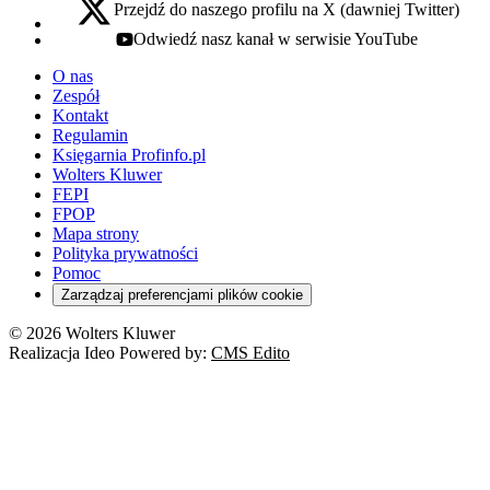
Przejdź do naszego profilu na X (dawniej Twitter)
x - otwiera się w nowej karcie
Odwiedź nasz kanał w serwisie YouTube
youtube - otwiera się w nowej karcie
O nas
Zespół
Kontakt
Regulamin
Księgarnia Profinfo.pl
Wolters Kluwer
FEPI
FPOP
Mapa strony
Polityka prywatności
Pomoc
Zarządzaj preferencjami plików cookie
© 2026 Wolters Kluwer
Realizacja Ideo Powered by:
CMS Edito