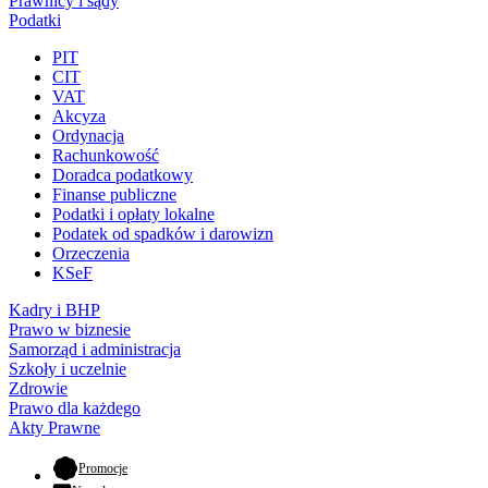
Prawnicy i sądy
Podatki
PIT
CIT
VAT
Akcyza
Ordynacja
Rachunkowość
Doradca podatkowy
Finanse publiczne
Podatki i opłaty lokalne
Podatek od spadków i darowizn
Orzeczenia
KSeF
Kadry i BHP
Prawo w biznesie
Samorząd i administracja
Szkoły i uczelnie
Zdrowie
Prawo dla każdego
Akty Prawne
- otwiera się w nowej karcie
Promocje