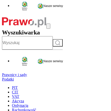
Nasze serwisy
Wyszukiwarka
Szukaj
Nasze serwisy
Prawnicy i sądy
Podatki
PIT
CIT
VAT
Akcyza
Ordynacja
Rachunkowość