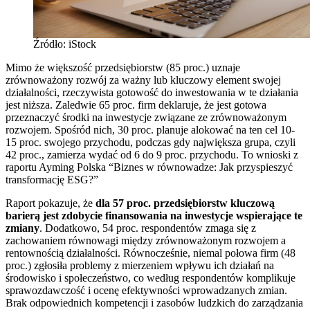
Źródło: iStock
Mimo że większość przedsiębiorstw (85 proc.) uznaje
zrównoważony rozwój za ważny lub kluczowy element swojej
działalności, rzeczywista gotowość do inwestowania w te działania
jest niższa. Zaledwie 65 proc. firm deklaruje, że jest gotowa
przeznaczyć środki na inwestycje związane ze zrównoważonym
rozwojem. Spośród nich, 30 proc. planuje alokować na ten cel 10-
15 proc. swojego przychodu, podczas gdy największa grupa, czyli
42 proc., zamierza wydać od 6 do 9 proc. przychodu. To wnioski z
raportu Ayming Polska “Biznes w równowadze: Jak przyspieszyć
transformację ESG?”
Raport pokazuje, że
dla 57 proc. przedsiębiorstw kluczową
barierą jest zdobycie finansowania na inwestycje wspierające te
zmiany
. Dodatkowo, 54 proc. respondentów zmaga się z
zachowaniem równowagi między zrównoważonym rozwojem a
rentownością działalności. Równocześnie, niemal połowa firm (48
proc.) zgłosiła problemy z mierzeniem wpływu ich działań na
środowisko i społeczeństwo, co według respondentów komplikuje
sprawozdawczość i ocenę efektywności wprowadzanych zmian.
Brak odpowiednich kompetencji i zasobów ludzkich do zarządzania