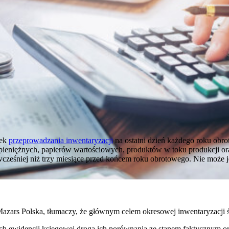
zek
przeprowadzania inwentaryzacji
na ostatni dzień każdego roku obr
eniężnych, papierów wartościowych, produktów w toku produkcji or
cześniej niż trzy miesiące przed końcem roku obrotowego. Nie może je
azars Polska, tłumaczy, że głównym celem okresowej inwentaryzacji ś
ch ewidencji księgowej drogą ich porównania ze stanem faktycznym o