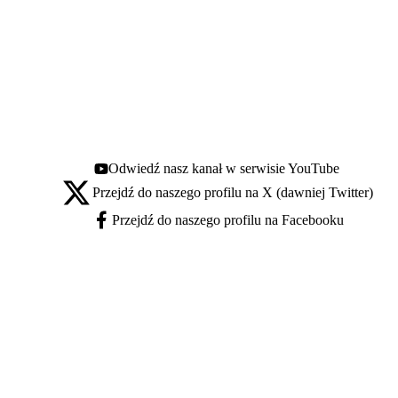
Odwiedź nasz kanał w serwisie YouTube
Youtube - otwiera się w nowej karcie
Przejdź do naszego profilu na X (dawniej Twitter)
X - otwiera się w nowej karcie
Przejdź do naszego profilu na Facebooku
Facebook - otwiera się w nowej karcie