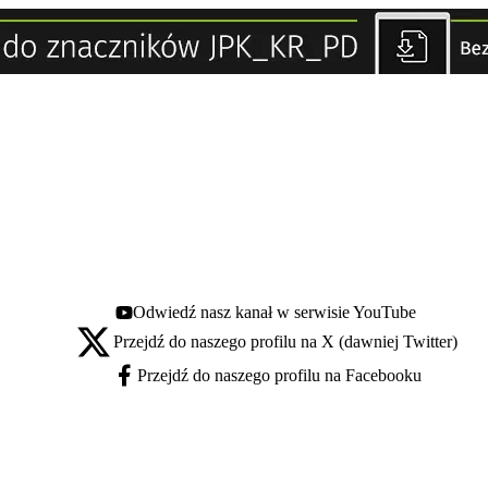
Odwiedź nasz kanał w serwisie YouTube
Youtube - otwiera się w nowej karcie
Przejdź do naszego profilu na X (dawniej Twitter)
X - otwiera się w nowej karcie
Przejdź do naszego profilu na Facebooku
Facebook - otwiera się w nowej karcie