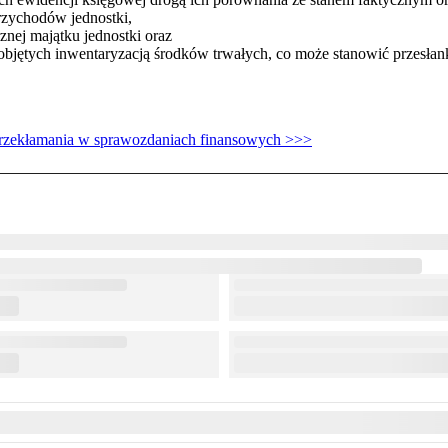
przychodów jednostki,
nej majątku jednostki oraz
 objętych inwentaryzacją środków trwałych, co może stanowić przesłan
przekłamania w sprawozdaniach finansowych >>>