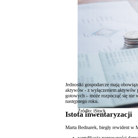
Jednostki gospodarcze mają obowią
aktywów - z wyłączeniem aktywów pi
gotowych – może rozpocząć się nie w
następnego roku.
Źródło: iStock
Istota inwentaryzacji
Marta Bednarek, biegły rewident w M
weryfikacja poprawności dany