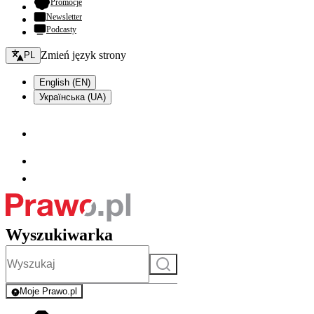
- otwiera się w nowej karcie
Promocje
Newsletter
Podcasty
Zmień język - bieżący:
Zmień język strony
PL
English (EN)
Українська (UA)
Wyszukiwarka
Szukaj
Moje Prawo.pl
- rejestracja i logowanie do serwisu