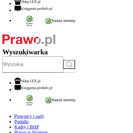
otwiera się w nowej karcie
Sklep LEX.pl
otwiera się w nowej karcie
Księgarnia profinfo.pl
Nasze serwisy
Wyszukiwarka
Szukaj
otwiera się w nowej karcie
Sklep LEX.pl
otwiera się w nowej karcie
Księgarnia profinfo.pl
Nasze serwisy
Prawnicy i sądy
Podatki
Kadry i BHP
Prawo w biznesie