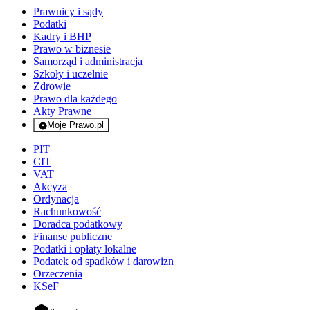
Prawnicy i sądy
Podatki
Kadry i BHP
Prawo w biznesie
Samorząd i administracja
Szkoły i uczelnie
Zdrowie
Prawo dla każdego
Akty Prawne
Moje Prawo.pl
- rejestracja i logowanie do serwisu
PIT
CIT
VAT
Akcyza
Ordynacja
Rachunkowość
Doradca podatkowy
Finanse publiczne
Podatki i opłaty lokalne
Podatek od spadków i darowizn
Orzeczenia
KSeF