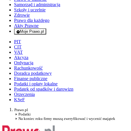
Samorząd i administracja
Szkoły i uczelnie
Zdrowie
Prawo dla każdego
Akty Prawne
Moje Prawo.pl
- rejestracja i logowanie do serwisu
PIT
CIT
VAT
Akcyza
Ordynacja
Rachunkowość
Doradca podatkowy
Finanse publiczne
Podatki i opłaty lokalne
Podatek od spadków i darowizn
Orzeczenia
KSeF
Prawo.pl
Podatki
Na koniec roku firmy muszą zweryfikować i wycenić majątek