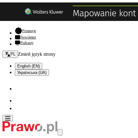
- otwiera się w nowej karcie
Promocje
Newsletter
Podcasty
Zmień język - bieżący:
Zmień język strony
PL
English (EN)
Українська (UA)