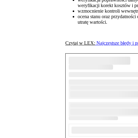
weryfikacji korekt kosztów i 
wzmocnienie kontroli wewnętrz
ocena stanu oraz przydatności
utratę wartości.
Czytaj w LEX:
Najczęstsze błędy i 