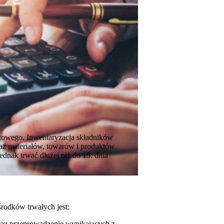
otowego. Inwentaryzacja składników
az materiałów, towarów i produktów
dnak trwać dłużej niż do 15. dnia
rodków trwałych jest:
raz przeprowadzenie wynikających z