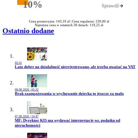
10%
Sprawdź
Rabatu
Cena promocyjna: 143,10 zł |
Cena regularna: 159,00 zł
Najniższa cena w ostatnich 30 dniach: 119,25 zł
Ostatnio dodane
05:31
Przejdź do artykułu:
Lato dobre na działalność nierejestrowaną, ale trzeba uważać na VAT
08.08.2026 | 05:32
Przejdź do artykułu:
Brak zaangażowania w wychowanie dziecka to jeszcze za mało
07.08.2026 | 14:47
Przejdź do artykułu:
MF: Dyrektor KIS ma wydawać interpretacje ws. podatku od
nieruchomości