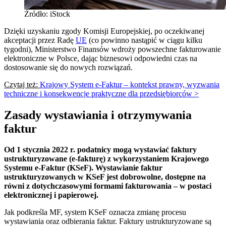
Źródło: iStock
Dzięki uzyskaniu zgody Komisji Europejskiej, po oczekiwanej
akceptacji przez Radę
UE
(co powinno nastąpić w ciągu kilku
tygodni), Ministerstwo Finansów wdroży powszechne fakturowanie
elektroniczne w Polsce, dając biznesowi odpowiedni czas na
dostosowanie się do nowych rozwiązań.
Czytaj też:
Krajowy System e-Faktur – kontekst prawny, wyzwania
techniczne i konsekwencje praktyczne dla przedsiębiorców >
Zasady wystawiania i otrzymywania
faktur
Od 1 stycznia 2022 r. podatnicy mogą wystawiać faktury
ustrukturyzowane (e-fakturę) z wykorzystaniem Krajowego
Systemu e-Faktur (KSeF). Wystawianie faktur
ustrukturyzowanych w KSeF jest dobrowolne, dostępne na
równi z dotychczasowymi formami fakturowania – w postaci
elektronicznej i papierowej.
Jak podkreśla MF, system KSeF oznacza zmianę procesu
wystawiania oraz odbierania faktur. Faktury ustrukturyzowane są