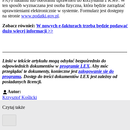
FA) o nadaniu lub odebraniu uprawnień do korzystania z KSeF. W
ten sposób wyznaczana jest osoba fizyczna, która będzie zarządzać
uprawnieniami elektronicznie w systemie. Formularz jest dostępny
na stronie
www.podatki.gov.pl
.
Zobacz również:
W nowych e-fakturach trzeba będzie podawać
dużo więcej informacji
>>
--------------------------------------------------------------------------------------
--------------------------------------------------------
Linki w tekście artykułu mogą odsyłać bezpośrednio do
odpowiednich dokumentów w
programie LEX
. Aby móc
przeglądać te dokumenty, konieczne jest
zalogowanie się do
programu
. Dostęp do treści dokumentów LEX jest zależny od
posiadanych licencji.
Autor:
Krzysztof Koślicki
Czytaj także
Poprzedni slide