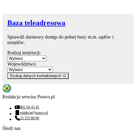
Baza teleadresowa
Sprawdź darmowy dostęp do pełnej bazy m.in. sądów i
urzędów.
Rodzaj instytucji:
Województwo:
Szukaj danych kontaktowych
Redakcja serwisu Prawo.pl
801 04 45 45
Numer telefonu:
redakcja@prawo.pl
Adres email:
22 535 88 00
Numer telefonu:
Śledź nas