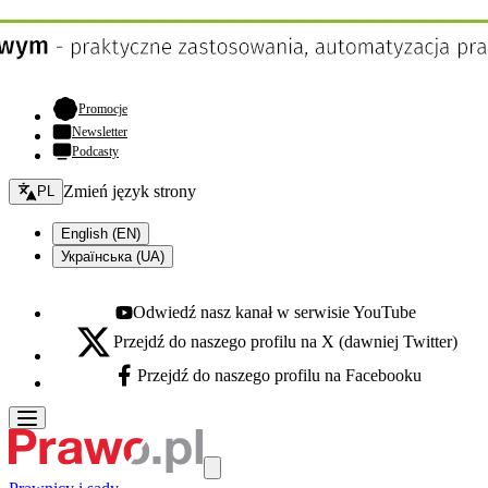
- otwiera się w nowej karcie
Promocje
Newsletter
Podcasty
Zmień język - bieżący:
Zmień język strony
PL
English (EN)
Українська (UA)
Odwiedź nasz kanał w serwisie YouTube
Youtube - otwiera się w nowej karcie
Przejdź do naszego profilu na X (dawniej Twitter)
X - otwiera się w nowej karcie
Przejdź do naszego profilu na Facebooku
Facebook - otwiera się w nowej karcie