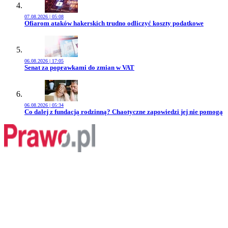
07.08.2026 | 05:08
Przejdź do artykułu:
Ofiarom ataków hakerskich trudno odliczyć koszty podatkowe
06.08.2026 | 17:05
Przejdź do artykułu:
Senat za poprawkami do zmian w VAT
06.08.2026 | 05:34
Przejdź do artykułu:
Co dalej z fundacją rodzinną? Chaotyczne zapowiedzi jej nie pomogą