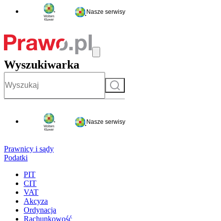
Nasze serwisy
Wyszukiwarka
Szukaj
Nasze serwisy
Prawnicy i sądy
Podatki
PIT
CIT
VAT
Akcyza
Ordynacja
Rachunkowość