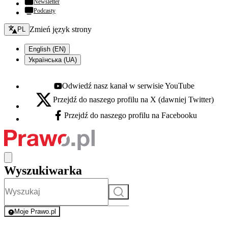
Newsletter
Podcasty
Zmień język - bieżący:
Zmień język strony
PL
English (EN)
Українська (UA)
Odwiedź nasz kanał w serwisie YouTube
Youtube - otwiera się w nowej karcie
Przejdź do naszego profilu na X (dawniej Twitter)
X - otwiera się w nowej karcie
Przejdź do naszego profilu na Facebooku
Facebook - otwiera się w nowej karcie
Wyszukiwarka
Szukaj
Moje Prawo.pl
- rejestracja i logowanie do serwisu