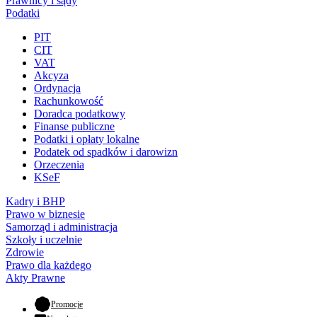
Prawnicy i sądy
Podatki
PIT
CIT
VAT
Akcyza
Ordynacja
Rachunkowość
Doradca podatkowy
Finanse publiczne
Podatki i opłaty lokalne
Podatek od spadków i darowizn
Orzeczenia
KSeF
Kadry i BHP
Prawo w biznesie
Samorząd i administracja
Szkoły i uczelnie
Zdrowie
Prawo dla każdego
Akty Prawne
- otwiera się w nowej karcie
Promocje