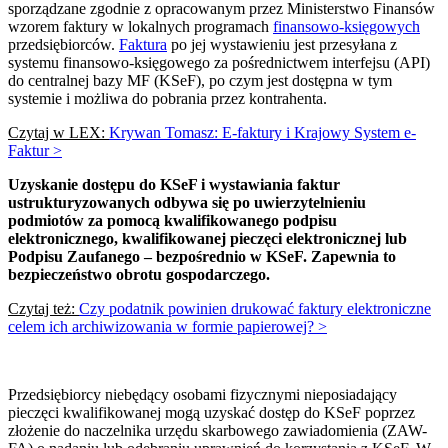
sporządzane zgodnie z opracowanym przez Ministerstwo Finansów
wzorem faktury w lokalnych programach
finansowo-księgowych
przedsiębiorców.
Faktura
po jej wystawieniu jest przesyłana z
systemu finansowo-księgowego za pośrednictwem interfejsu (API)
do centralnej bazy MF (KSeF), po czym jest dostępna w tym
systemie i możliwa do pobrania przez kontrahenta.
Czytaj w LEX:
Krywan Tomasz: E-faktury i Krajowy System e-
Faktur >
Uzyskanie dostępu do KSeF i wystawiania faktur
ustrukturyzowanych odbywa się po uwierzytelnieniu
podmiotów za pomocą kwalifikowanego podpisu
elektronicznego, kwalifikowanej pieczęci elektronicznej lub
Podpisu Zaufanego – bezpośrednio w KSeF. Zapewnia to
bezpieczeństwo obrotu gospodarczego.
Czytaj też:
Czy podatnik powinien drukować faktury elektroniczne
celem ich archiwizowania w formie papierowej? >
Przedsiębiorcy niebędący osobami fizycznymi nieposiadający
pieczęci kwalifikowanej mogą uzyskać dostęp do KSeF poprzez
złożenie do naczelnika urzędu skarbowego zawiadomienia (ZAW-