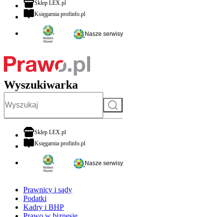
otwiera się w nowej karcie
Sklep LEX.pl
otwiera się w nowej karcie
Księgarnia profinfo.pl
Nasze serwisy
Wyszukiwarka
Szukaj
otwiera się w nowej karcie
Sklep LEX.pl
otwiera się w nowej karcie
Księgarnia profinfo.pl
Nasze serwisy
Prawnicy i sądy
Podatki
Kadry i BHP
Prawo w biznesie