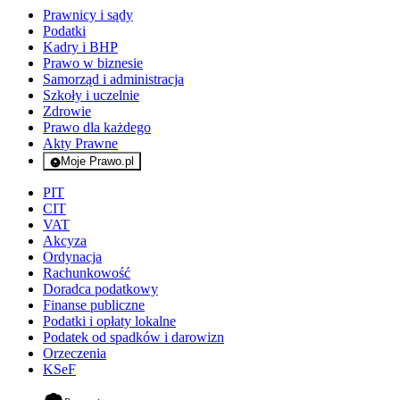
Prawnicy i sądy
Podatki
Kadry i BHP
Prawo w biznesie
Samorząd i administracja
Szkoły i uczelnie
Zdrowie
Prawo dla każdego
Akty Prawne
Moje Prawo.pl
- rejestracja i logowanie do serwisu
PIT
CIT
VAT
Akcyza
Ordynacja
Rachunkowość
Doradca podatkowy
Finanse publiczne
Podatki i opłaty lokalne
Podatek od spadków i darowizn
Orzeczenia
KSeF