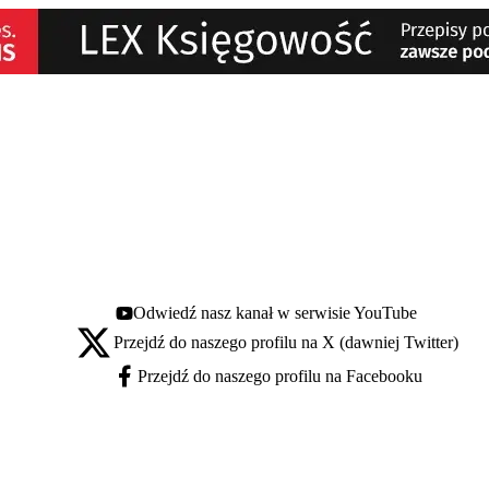
Odwiedź nasz kanał w serwisie YouTube
Youtube - otwiera się w nowej karcie
Przejdź do naszego profilu na X (dawniej Twitter)
X - otwiera się w nowej karcie
Przejdź do naszego profilu na Facebooku
Facebook - otwiera się w nowej karcie