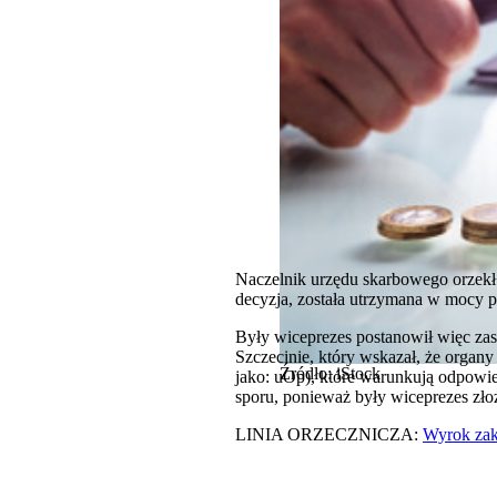
Naczelnik urzędu skarbowego orzekł 
decyzja, została utrzymana w mocy pr
Były wiceprezes postanowił więc zas
Szczecinie, który wskazał, że organ
Źródło: iStock
jako: uOp), które warunkują odpowie
sporu, ponieważ były wiceprezes złoż
LINIA ORZECZNICZA:
Wyrok zaka