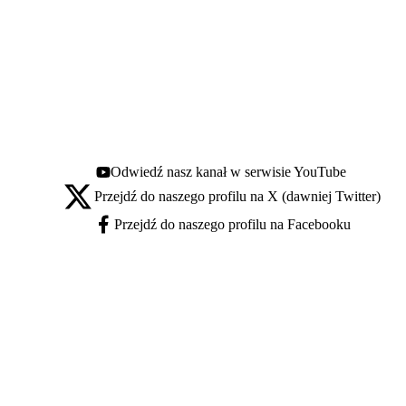
Odwiedź nasz kanał w serwisie YouTube
Youtube - otwiera się w nowej karcie
Przejdź do naszego profilu na X (dawniej Twitter)
X - otwiera się w nowej karcie
Przejdź do naszego profilu na Facebooku
Facebook - otwiera się w nowej karcie