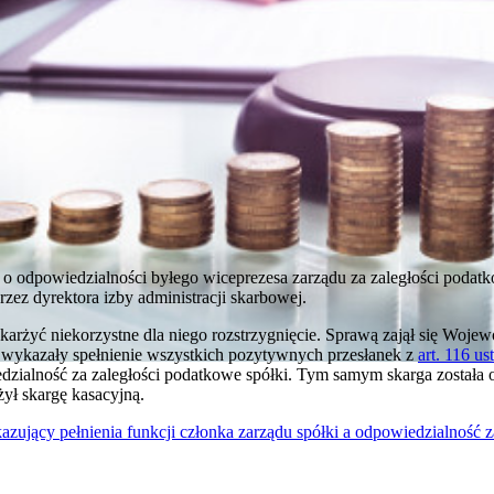
o odpowiedzialności byłego wiceprezesa zarządu za zaległości podatk
zez dyrektora izby administracji skarbowej.
karżyć niekorzystne dla niego rozstrzygnięcie. Sprawą zajął się Woje
y wykazały spełnienie wszystkich pozytywnych przesłanek z
art. 116 u
dzialność za zaległości podatkowe spółki. Tym samym skarga została 
ył skargę kasacyjną.
zujący pełnienia funkcji członka zarządu spółki a odpowiedzialność z