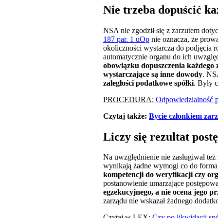
Nie trzeba dopuścić k
NSA nie zgodził się z zarzutem do
187 par. 1 uOp
nie oznacza, że prow
okoliczności wystarcza do podjęcia 
automatycznie organu do ich uwzględ
obowiązku dopuszczenia każdego z
wystarczające są inne dowody
. NS
zaległości podatkowe spółki
. Były 
PROCEDURA:
Odpowiedzialność 
Czytaj także:
Bycie członkiem zar
Liczy się rezultat pos
Na uwzględnienie nie zasługiwał też
wynikają żadne wymogi co do formal
kompetencji do weryfikacji czy o
postanowienie umarzające postępowa
egzekucyjnego, a nie ocena jego 
zarządu nie wskazał żadnego dodatko
Czytaj w LEX:
Czy po likwidacji spó