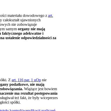
ności materiału dowodowego z
art.
y całokształt ujawnionych
odowych nie zobowiązuje
Tym samym
organy nie mają
u faktycznego adekwatne i
na ustalenie odpowiedzialności za
półki. Z
art. 116 par. 1 uOp
nie
organy podatkowe, nie mają
 zobowiązania.
Wiążące jest bowiem
naczenie ma rezultat postępowania
sługiwał też fakt, że były wiceprezes
łości spółki.
ytułu kontroli/weryfikacji rozliczeń