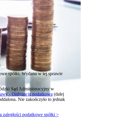
owe spółki. Wydana w tej sprawie
wódzki Sąd Administracyjny w
stawy - Ordynacja podatkowa
(dalej
oddalona. Nie zakończyło to jednak
a zaległości podatkowe spółki >