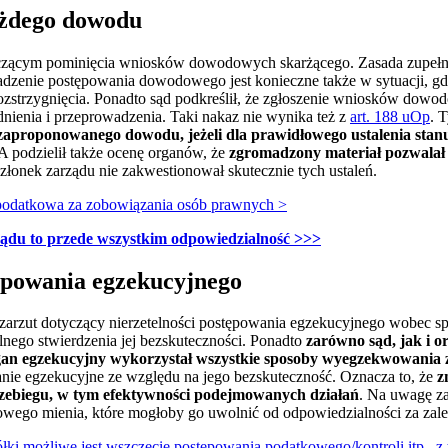
ażdego dowodu
tyczącym pominięcia wniosków dowodowych skarżącego. Zasada zupeł
adzenie postępowania dowodowego jest konieczne także w sytuacji, gd
rozstrzygnięcia. Ponadto sąd podkreślił, że zgłoszenie wniosków dow
nienia i przeprowadzenia. Taki nakaz nie wynika też z
art. 188 uOp
. 
aproponowanego dowodu, jeżeli dla prawidłowego ustalenia stan
A podzielił także ocenę organów, że
zgromadzony materiał pozwalał 
członek zarządu nie zakwestionował skutecznie tych ustaleń.
podatkowa za zobowiązania osób prawnych >
ządu to przede wszystkim odpowiedzialność >>>
tępowania egzekucyjnego
 zarzut dotyczący nierzetelności postępowania egzekucyjnego wobec s
nego stwierdzenia jej bezskuteczności. Ponadto
zarówno sąd, jak i 
rgan egzekucyjny wykorzystał wszystkie sposoby wyegzekwowania
nie egzekucyjne ze względu na jego bezskuteczność. Oznacza to, że
z
przebiegu, w tym efektywności podejmowanych działań
. Na uwagę za
wego mienia, które mogłoby go uwolnić od odpowiedzialności za zaleg
łki możliwe jest wszczęcie postępowania podatkowego/kontroli itp., z t