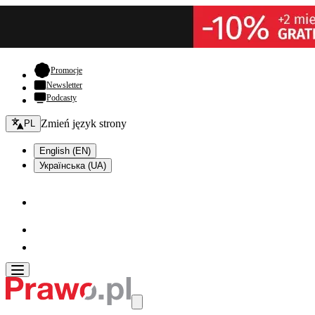
- otwiera się w nowej karcie
Promocje
Newsletter
Podcasty
Zmień język - bieżący:
Zmień język strony
PL
English (EN)
Українська (UA)