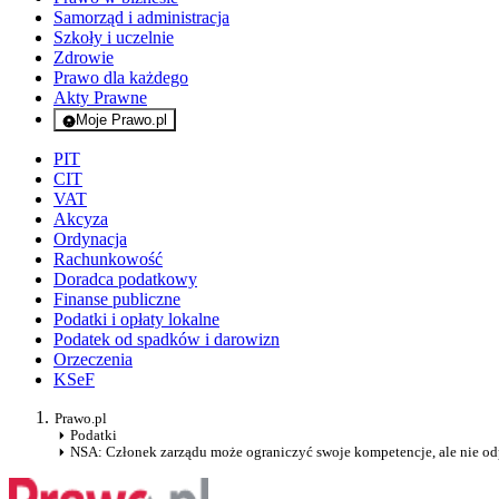
Samorząd i administracja
Szkoły i uczelnie
Zdrowie
Prawo dla każdego
Akty Prawne
Moje Prawo.pl
- rejestracja i logowanie do serwisu
PIT
CIT
VAT
Akcyza
Ordynacja
Rachunkowość
Doradca podatkowy
Finanse publiczne
Podatki i opłaty lokalne
Podatek od spadków i darowizn
Orzeczenia
KSeF
Prawo.pl
Podatki
NSA: Członek zarządu może ograniczyć swoje kompetencje, ale nie o