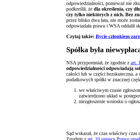
odpowiedzialności, ponieważ nie złoż
podkreślił, że
dla określenia, czy d
czy tylko niektórych z nich. Bez z
przez blisko dwa lata, nie może zos
odpowiadała prawu i WSA oddalił ska
Czytaj także:
Bycie członkiem zar
Spółka była niewypłac
NSA przypomniał, że zgodnie z
art.
odpowiedzialności odpowiadają so
całości lub w części bezskuteczna, a
podatkowych spółki w znacznej częśc
we właściwym czasie zgłoszono
zatwierdzono układ w postępo
niezgłoszenie wniosku o ogłosz
Sąd wskazał, że czas właściwy czas d
Zgodnie z
art. 10 ustawy Prawo upa