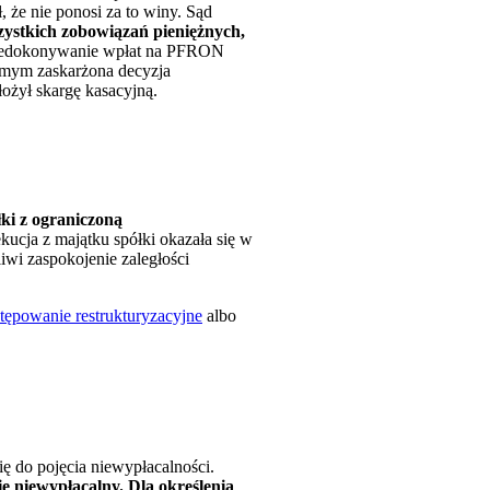
 że nie ponosi za to winy. Sąd
szystkich zobowiązań pieniężnych,
niedokonywanie wpłat na PFRON
samym zaskarżona decyzja
ożył skargę kasacyjną.
łki z ograniczoną
zekucja z majątku spółki okazała się w
iwi zaspokojenie zaległości
tępowanie restrukturyzacyjne
albo
ię do pojęcia niewypłacalności.
ię niewypłacalny. Dla określenia