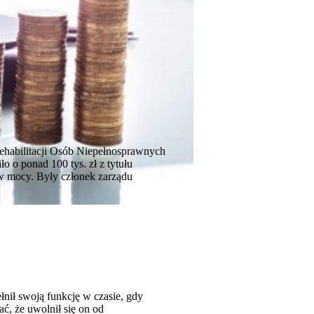
ehabilitacji Osób Niepełnosprawnych
ło o ponad 100 tys. zł z tytułu
 w mocy. Były członek zarządu
nił swoją funkcję w czasie, gdy
ć, że uwolnił się on od