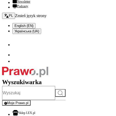
Newsletter
Podcasty
Zmień język - bieżący:
Zmień język strony
PL
English (EN)
Українська (UA)
Wyszukiwarka
Szukaj
Moje Prawo.pl
- rejestracja i logowanie do serwisu
otwiera się w nowej karcie
Sklep LEX.pl