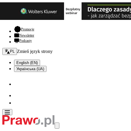
- otwiera się w nowej karcie
Promocje
Newsletter
Podcasty
Zmień język - bieżący:
Zmień język strony
PL
English (EN)
Українська (UA)