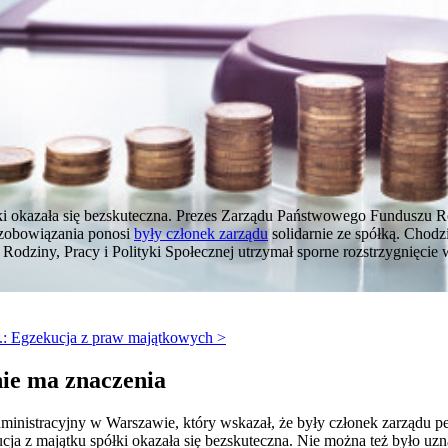
łki okazała się bezskuteczna. Prezes Zarządu Państwowego Funduszu R
a zobowiązania ponosi
były członek zarządu
solidarnie ze spółką. Chodzi
Rodziny, Pracy i Polityki Społecznej utrzymał sporne rozstrzygnięcie
J.: Egzekucja z praw majątkowych >
nie ma znaczenia
inistracyjny w Warszawie, który wskazał, że były członek zarządu peł
cja z majątku spółki okazała się bezskuteczna. Nie można też było uzna