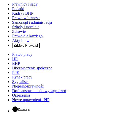
Prawnicy i sądy
Podatki
Kadry i BHP
Prawo w biznesie
Samorząd i administracja
Szkoły i uczelnie
Zdrowie
Prawo dla każdego
Akty Prawne
Moje Prawo.pl
- rejestracja i logowanie do serwisu
Prawo pracy
HR
BHP
Ubezpieczenia społeczne
PPK
Rynek pracy
Sygnaliści
Niepełnosprawność
Dofinansowanie do wynagrodzeń
Orzeczenia
Nowe uprawnienia PIP
- otwiera się w nowej karcie
Promocje