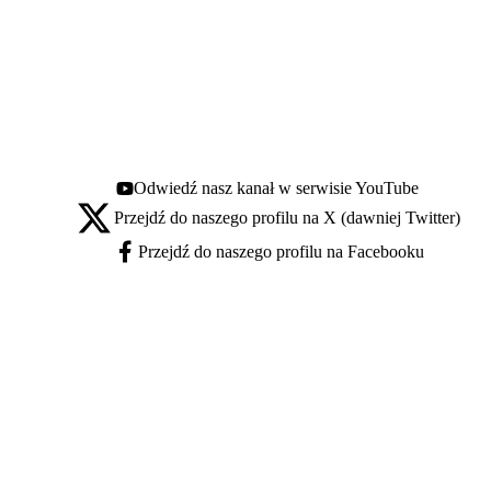
Odwiedź nasz kanał w serwisie YouTube
Youtube - otwiera się w nowej karcie
Przejdź do naszego profilu na X (dawniej Twitter)
X - otwiera się w nowej karcie
Przejdź do naszego profilu na Facebooku
Facebook - otwiera się w nowej karcie