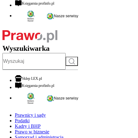
otwiera się w nowej karcie
Księgarnia profinfo.pl
Nasze serwisy
Wyszukiwarka
Szukaj
otwiera się w nowej karcie
Sklep LEX.pl
otwiera się w nowej karcie
Księgarnia profinfo.pl
Nasze serwisy
Prawnicy i sądy
Podatki
Kadry i BHP
Prawo w biznesie
Samorząd i administracja