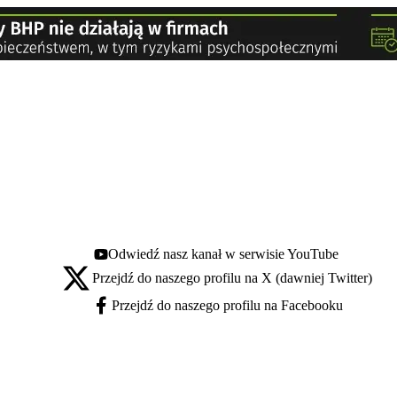
Odwiedź nasz kanał w serwisie YouTube
Youtube - otwiera się w nowej karcie
Przejdź do naszego profilu na X (dawniej Twitter)
X - otwiera się w nowej karcie
Przejdź do naszego profilu na Facebooku
Facebook - otwiera się w nowej karcie