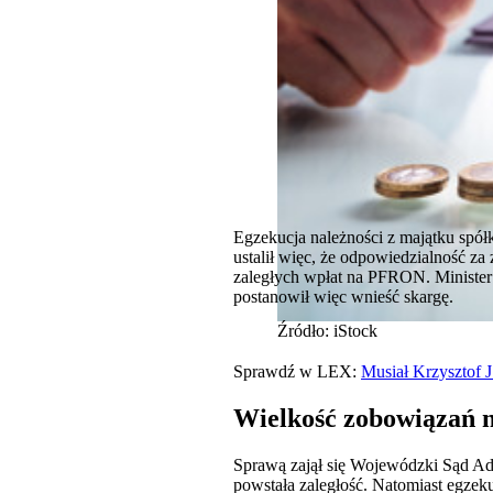
Egzekucja należności z majątku spó
ustalił więc, że odpowiedzialność z
zaległych wpłat na PFRON. Minister 
postanowił więc wnieść skargę.
Źródło: iStock
Sprawdź w LEX:
Musiał Krzysztof 
Wielkość zobowiązań 
Sprawą zajął się Wojewódzki Sąd Adm
powstała zaległość. Natomiast egzeku