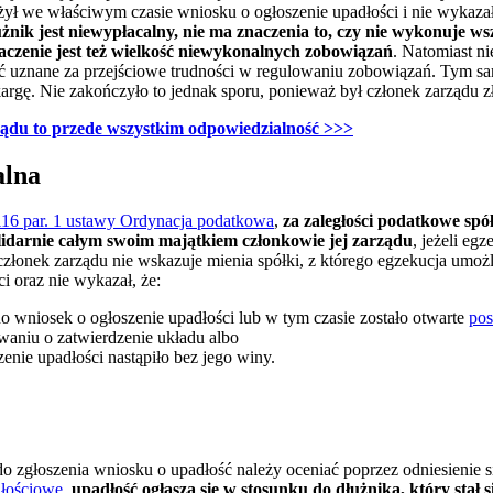
ył we właściwym czasie wniosku o ogłoszenie upadłości i nie wykazał,
łużnik jest niewypłacalny, nie ma znaczenia to, czy nie wykonuje w
naczenie jest też wielkość niewykonalnych zobowiązań
. Natomiast 
tać uznane za przejściowe trudności w regulowaniu zobowiązań. Tym 
rgę. Nie zakończyło to jednak sporu, ponieważ był członek zarządu zł
ządu to przede wszystkim odpowiedzialność >>>
alna
 116 par. 1 ustawy Ordynacja podatkowa
,
za
zaległości podatkowe spó
lidarnie całym swoim majątkiem członkowie jej zarządu
, jeżeli eg
 członek zarządu nie wskazuje mienia spółki, z którego egzekucja umożl
i oraz nie wykazał, że:
 wniosek o ogłoszenie upadłości lub w tym czasie zostało otwarte
pos
waniu o zatwierdzenie układu albo
enie upadłości nastąpiło bez jego winy.
o zgłoszenia wniosku o upadłość należy oceniać poprzez odniesienie s
dłościowe
,
upadłość ogłasza się w stosunku do dłużnika, który stał s