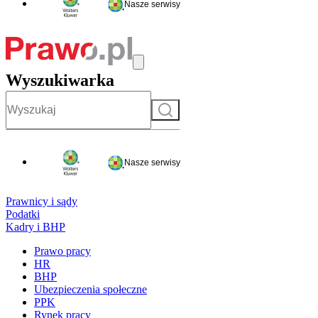
Nasze serwisy
Wyszukiwarka
Szukaj
Nasze serwisy
Prawnicy i sądy
Podatki
Kadry i BHP
Prawo pracy
HR
BHP
Ubezpieczenia społeczne
PPK
Rynek pracy