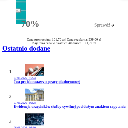
70%
Sprawdź
Rabatu
Cena promocyjna: 101,70 zł |
Cena regularna: 339,00 zł
Najniższa cena w ostatnich 30 dniach: 101,70 zł
Ostatnio dodane
07.08.2026 | 16:23
Przejdź do artykułu:
Jest projekt ustawy o pracy platformowej
07.08.2026 | 05:28
Przejdź do artykułu:
Ewidencja urzędników służby cywilnej pod dużym znakiem zapytania
06.08.2026 | 05:30