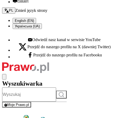
Podcasty
Zmień język - bieżący:
Zmień język strony
PL
English (EN)
Українська (UA)
Odwiedź nasz kanał w serwisie YouTube
Youtube - otwiera się w nowej karcie
Przejdź do naszego profilu na X (dawniej Twitter)
X - otwiera się w nowej karcie
Przejdź do naszego profilu na Facebooku
Facebook - otwiera się w nowej karcie
Wyszukiwarka
Szukaj
Moje Prawo.pl
- rejestracja i logowanie do serwisu