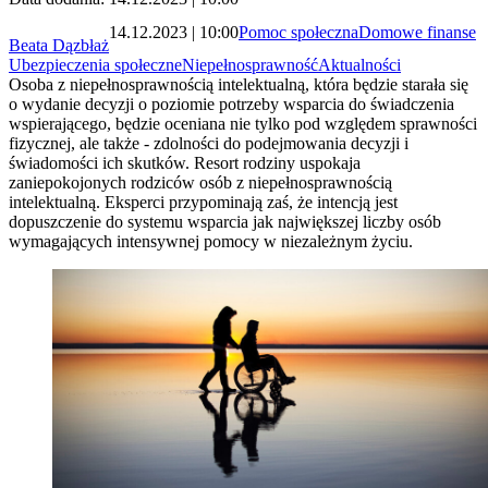
14.12.2023 | 10:00
Pomoc społeczna
Domowe finanse
Beata Dązbłaż
Ubezpieczenia społeczne
Niepełnosprawność
Aktualności
Osoba z niepełnosprawnością intelektualną, która będzie starała się
o wydanie decyzji o poziomie potrzeby wsparcia do świadczenia
wspierającego, będzie oceniana nie tylko pod względem sprawności
fizycznej, ale także - zdolności do podejmowania decyzji i
świadomości ich skutków. Resort rodziny uspokaja
zaniepokojonych rodziców osób z niepełnosprawnością
intelektualną. Eksperci przypominają zaś, że intencją jest
dopuszczenie do systemu wsparcia jak największej liczby osób
wymagających intensywnej pomocy w niezależnym życiu.