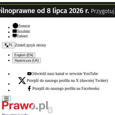
- otwiera się w nowej karcie
Promocje
Newsletter
Podcasty
Zmień język - bieżący:
Zmień język strony
PL
English (EN)
Українська (UA)
Odwiedź nasz kanał w serwisie YouTube
Youtube - otwiera się w nowej karcie
Przejdź do naszego profilu na X (dawniej Twitter)
X - otwiera się w nowej karcie
Przejdź do naszego profilu na Facebooku
Facebook - otwiera się w nowej karcie