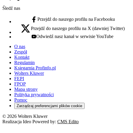
Numer telefonu:
Śledź nas
Przejdź do naszego profilu na Facebooku
facebook - otwiera się w nowej karcie
Przejdź do naszego profilu na X (dawniej Twitter)
x - otwiera się w nowej karcie
Odwiedź nasz kanał w serwisie YouTube
youtube - otwiera się w nowej karcie
O nas
Zespół
Kontakt
Regulamin
Księgarnia Profinfo.pl
Wolters Kluwer
FEPI
FPOP
Mapa strony
Polityka prywatności
Pomoc
Zarządzaj preferencjami plików cookie
© 2026 Wolters Kluwer
Realizacja Ideo Powered by:
CMS Edito