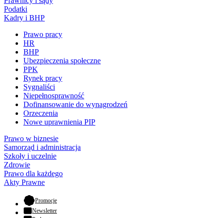
Prawnicy i sądy
Podatki
Kadry i BHP
Prawo pracy
HR
BHP
Ubezpieczenia społeczne
PPK
Rynek pracy
Sygnaliści
Niepełnosprawność
Dofinansowanie do wynagrodzeń
Orzeczenia
Nowe uprawnienia PIP
Prawo w biznesie
Samorząd i administracja
Szkoły i uczelnie
Zdrowie
Prawo dla każdego
Akty Prawne
- otwiera się w nowej karcie
Promocje
Newsletter