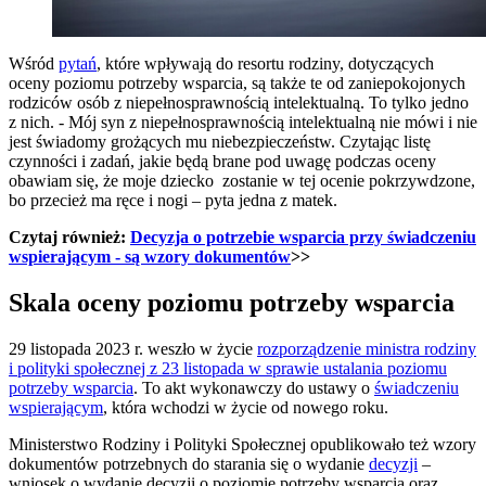
Wśród
pytań
, które wpływają do resortu rodziny, dotyczących
oceny poziomu potrzeby wsparcia, są także te od zaniepokojonych
rodziców osób z niepełnosprawnością intelektualną. To tylko jedno
z nich. - Mój syn z niepełnosprawnością intelektualną nie mówi i nie
jest świadomy grożących mu niebezpieczeństw. Czytając listę
czynności i zadań, jakie będą brane pod uwagę podczas oceny
obawiam się, że moje dziecko zostanie w tej ocenie pokrzywdzone,
bo przecież ma ręce i nogi – pyta jedna z matek.
Czytaj również:
Decyzja o potrzebie wsparcia przy świadczeniu
wspierającym - są wzory dokumentów
>>
Skala oceny poziomu potrzeby wsparcia
29 listopada 2023 r. weszło w życie
rozporządzenie ministra rodziny
i polityki społecznej z 23 listopada w sprawie ustalania poziomu
potrzeby wsparcia
. To akt wykonawczy do ustawy o
świadczeniu
wspierającym
, która wchodzi w życie od nowego roku.
Ministerstwo Rodziny i Polityki Społecznej opublikowało też wzory
dokumentów potrzebnych do starania się o wydanie
decyzji
–
wniosek o wydanie decyzji o poziomie potrzeby wsparcia oraz