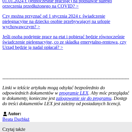
01.01.2024 r. (jednocześnie pracując) na podstawie starego
orzeczenia przedłużonego na COVID? >
Czy można przyznać od 1 stycznia 2024 r. świadczenie
pielęgnacyjne na dziecko osobie przebywającej na urlopie
wychowawczym? >
Jeśli osoba podejmie pracę na etat i pobierać będzie równocześnie
świadczenie pielęgnacyjne, co ze składką emerytalno-rentową, czy
Urząd będzie ją nadal opłacał? >
--------------------------------------------------------------------------------------
--------------------------------------------------------
Linki w tekście artykułu mogą odsyłać bezpośrednio do
odpowiednich dokumentów w
programie LEX
. Aby móc przeglądać
te dokumenty, konieczne jest
zalogowanie się do programu
. Dostęp
do treści dokumentów LEX jest zależny od posiadanych licencji.
Autor:
Beata Dązbłaż
Czytaj także