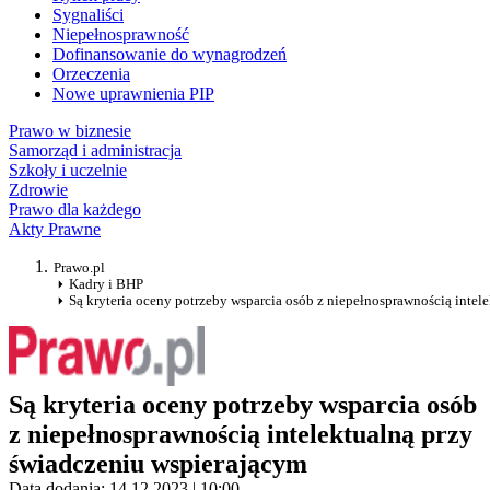
Sygnaliści
Niepełnosprawność
Dofinansowanie do wynagrodzeń
Orzeczenia
Nowe uprawnienia PIP
Prawo w biznesie
Samorząd i administracja
Szkoły i uczelnie
Zdrowie
Prawo dla każdego
Akty Prawne
Prawo.pl
Kadry i BHP
Są kryteria oceny potrzeby wsparcia osób z niepełnosprawnością intel
Są kryteria oceny potrzeby wsparcia osób
z niepełnosprawnością intelektualną przy
świadczeniu wspierającym
Data dodania: 14.12.2023 | 10:00