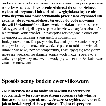
osoby nie będą pokrzywdzone przy wydawaniu decyzji o poziomie
potrzeby wsparcia. -
Przy ocenie zdolności do samodzielnego
wykonania czynności lub zadania uwzględniana będzie nie
tylko fizyczna możliwość wykonania przez osobę czynności lub
zadania, ale również zdolność tej osoby do podejmowania
decyzji i świadomość skutków swoich działań
– podkreśla resort.
Jak wyjaśnia dalej, dlatego wsparcia będzie wymagała osoba, która
nie rozumie konieczności lub następstw wykonywania określonej
czynności lub zadania, związanego z codziennym
funkcjonowaniem. Dla przykładu, fizycznie jest w stanie odkręcić
wodę w kranie, ale może nie wiedzieć po co to robi, nie wie, jak
ustawić właściwy poziom temperatury, ilość lejącej się wody oraz
może nie wiedzieć, że skrajnie gorąca woda może ją oparzyć, a
zatkany odpływ czy rozlewanie wody prysznicem może skutkować
zalaniem mieszkania.
Sposób oceny będzie zweryfikowany
-
Ministerstwo stało na takim stanowisku na wszystkich
spotkaniach w tej sprawie ze stroną społeczną i tak właśnie
tłumaczono nam sposób oceny. Jeszcze za szybko, żeby ocenić,
jak to będzie wyglądało w praktyce. To jest eksperyment