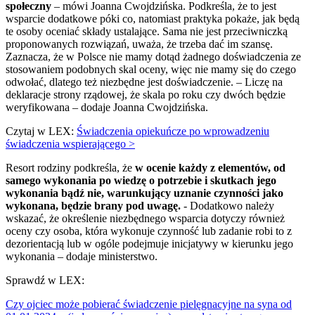
społeczny
– mówi Joanna Cwojdzińska. Podkreśla, że to jest
wsparcie dodatkowe póki co, natomiast praktyka pokaże, jak będą
te osoby oceniać składy ustalające. Sama nie jest przeciwniczką
proponowanych rozwiązań, uważa, że trzeba dać im szansę.
Zaznacza, że w Polsce nie mamy dotąd żadnego doświadczenia ze
stosowaniem podobnych skal oceny, więc nie mamy się do czego
odwołać, dlatego też niezbędne jest doświadczenie. – Liczę na
deklaracje strony rządowej, że skala po roku czy dwóch będzie
weryfikowana – dodaje Joanna Cwojdzińska.
Czytaj w LEX:
Świadczenia opiekuńcze po wprowadzeniu
świadczenia wspierającego >
Resort rodziny podkreśla, że
w ocenie każdy z elementów, od
samego wykonania po wiedzę o potrzebie i skutkach jego
wykonania bądź nie, warunkujący uznanie czynności jako
wykonana, będzie brany pod uwagę.
- Dodatkowo należy
wskazać, że określenie niezbędnego wsparcia dotyczy również
oceny czy osoba, która wykonuje czynność lub zadanie robi to z
dezorientacją lub w ogóle podejmuje inicjatywy w kierunku jego
wykonania – dodaje ministerstwo.
Sprawdź w LEX:
Czy ojciec może pobierać świadczenie pielęgnacyjne na syna od