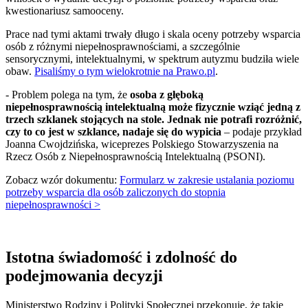
kwestionariusz samooceny.
Prace nad tymi aktami trwały długo i skala oceny potrzeby wsparcia
osób z różnymi niepełnosprawnościami, a szczególnie
sensorycznymi, intelektualnymi, w spektrum autyzmu budziła wiele
obaw.
Pisaliśmy o tym wielokrotnie na Prawo.pl
.
- Problem polega na tym, że
osoba z głęboką
niepełnosprawnością intelektualną może fizycznie wziąć jedną z
trzech szklanek stojących na stole. Jednak nie potrafi rozróżnić,
czy to co jest w szklance, nadaje się do wypicia
– podaje przykład
Joanna Cwojdzińska, wiceprezes Polskiego Stowarzyszenia na
Rzecz Osób z Niepełnosprawnością Intelektualną (PSONI).
Zobacz wzór dokumentu:
Formularz w zakresie ustalania poziomu
potrzeby wsparcia dla osób zaliczonych do stopnia
niepełnosprawności >
Istotna świadomość i zdolność do
podejmowania decyzji
Ministerstwo Rodziny i Polityki Społecznej przekonuje, że takie