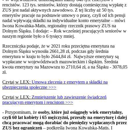
rencistów. 123 tys. seniorów, którzy dostają comiesięczną wypłatę z
ZUS jest nadal aktywnych zawodowo. Z tej liczby aż 50 tys.
emerytów pracuje na podstawie umowy o pracę, czyli od ich pensji
nadal wpływają składki na indywidualne konto emerytalne – mówi
Iwona Kowalska-Matis, regionalny rzecznik prasowy ZUS na
Dolnym Śląsku. I dodaje: – Rok wcześniej pracujących seniorów w
naszym regionie było o 6 tysięcy mniej.
Rzeczniczka podaje, że w 2021 roku przeciętna emerytura na
Dolnym Śląsku wynosiła 2661,28 zł, podczas gdy średnia
emerytura w kraju to było 2644,84 zł. Najwyższe emerytury są
wypłacane w województwach mazowieckim i śląskim. Średnia
kwota emerytury na Mazowszu to 2710,64 zł, a na Śląsku - 3078,05
zł.
Czytaj w LEX:
Umowa zlecenia z emerytem a składki na
ubezpieczenia społeczne >>>
Czytaj w LEX:
Zmniejszenie lub zawieszenie świadczeń
pracującym emerytom i rencistom >>>
- Przypominam, że
osoby, które już osiągnęły wiek emerytalny,
czyli 60 lat kobiety i 65 mężczyźni, przeszły na emeryturę i dalej
chcą pracować mogą dorabiać do pieniędzy wypłacanych przez
ZUS bez ograniczeń
– podkreśla Iwona Kowalska-Matis. I