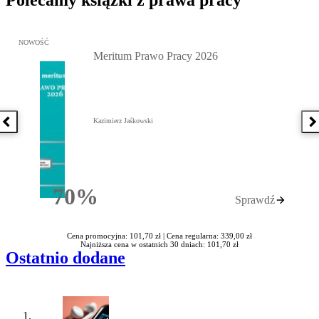
Przejdź do: Meritum Prawo Pracy 2026, Kazimierz Jaśkowski - otw
NOWOŚĆ
Meritum Prawo Pracy 2026
Kazimierz Jaśkowski
Poprzednia książka
N
70%
Sprawdź
Rabatu
Cena promocyjna: 101,70 zł |
Cena regularna: 339,00 zł
Najniższa cena w ostatnich 30 dniach: 101,70 zł
Ostatnio dodane