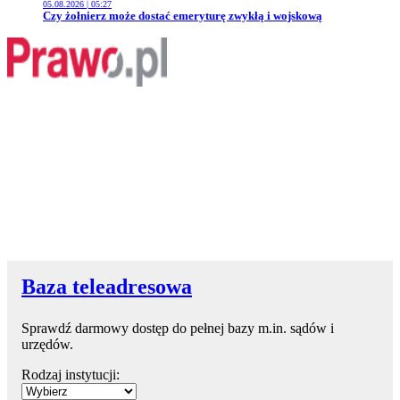
05.08.2026 | 05:27
Przejdź do artykułu:
Czy żołnierz może dostać emeryturę zwykłą i wojskową
Baza teleadresowa
Sprawdź darmowy dostęp do pełnej bazy m.in. sądów i
urzędów.
Rodzaj instytucji: