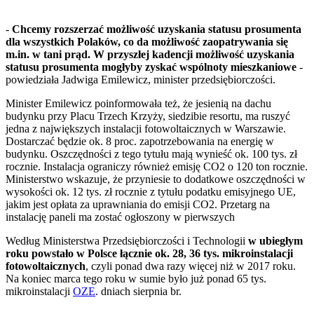
-
Chcemy rozszerzać możliwość uzyskania statusu prosumenta
dla wszystkich Polaków, co da możliwość zaopatrywania się
m.in. w tani prąd. W przyszłej kadencji możliwość uzyskania
statusu prosumenta mogłyby zyskać wspólnoty mieszkaniowe
-
powiedziała Jadwiga Emilewicz, minister przedsiębiorczości.
Minister Emilewicz poinformowała też, że jesienią na dachu
budynku przy Placu Trzech Krzyży, siedzibie resortu, ma ruszyć
jedna z największych instalacji fotowoltaicznych w Warszawie.
Dostarczać będzie ok. 8 proc. zapotrzebowania na energię w
budynku. Oszczędności z tego tytułu mają wynieść ok. 100 tys. zł
rocznie. Instalacja ograniczy również emisję CO2 o 120 ton rocznie.
Ministerstwo wskazuje, że przyniesie to dodatkowe oszczędności w
wysokości ok. 12 tys. zł rocznie z tytułu podatku emisyjnego UE,
jakim jest opłata za uprawniania do emisji CO2. Przetarg na
instalację paneli ma zostać ogłoszony w pierwszych
Według Ministerstwa Przedsiębiorczości i Technologii
w ubiegłym
roku powstało w Polsce łącznie ok. 28, 36 tys. mikroinstalacji
fotowoltaicznych
, czyli ponad dwa razy więcej niż w 2017 roku.
Na koniec marca tego roku w sumie było już ponad 65 tys.
mikroinstalacji
OZE
. dniach sierpnia br.