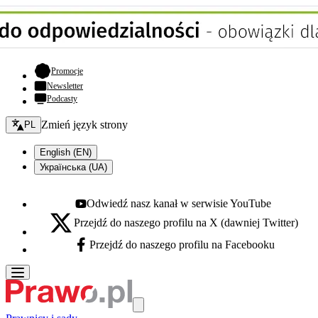
- otwiera się w nowej karcie
Promocje
Newsletter
Podcasty
Zmień język - bieżący:
Zmień język strony
PL
English (EN)
Українська (UA)
Odwiedź nasz kanał w serwisie YouTube
Youtube - otwiera się w nowej karcie
Przejdź do naszego profilu na X (dawniej Twitter)
X - otwiera się w nowej karcie
Przejdź do naszego profilu na Facebooku
Facebook - otwiera się w nowej karcie