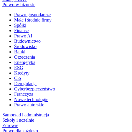
Prawo w biznesie
Prawo gospodarcze
Małe i średnie firmy
Spółki
Finanse
Prawo AI
Budownictwo
Środowisko
Banki
Orzeczenia
Energetyka
ESG
Kredyty
Cło
Deregulacja
Cyberbezpieczeństwo
Franczyza
Nowe technologie
Prawo autorskie
Samorząd i administracja
Szkoły i uczelnie
Zdrowie
Prawo dla każdego