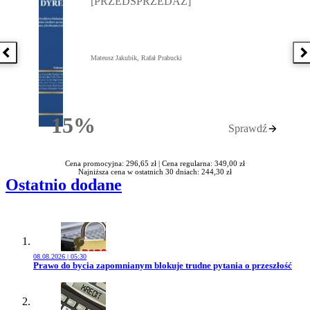
[PRZEDSPRZEDAŻ]
Poprzednia książka
N
Mateusz Jakubik, Rafał Prabucki
15%
Sprawdź
Rabatu
Cena promocyjna: 296,65 zł |
Cena regularna: 349,00 zł
Najniższa cena w ostatnich 30 dniach: 244,30 zł
Ostatnio dodane
08.08.2026 | 05:30
Przejdź do artykułu:
Prawo do bycia zapomnianym blokuje trudne pytania o przeszłość