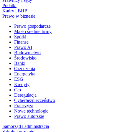
Prawnicy i sądy
Podatki
Kadry i BHP
Prawo w biznesie
Prawo gospodarcze
Małe i średnie firmy
Spółki
Finanse
Prawo AI
Budownictwo
Środowisko
Banki
Orzeczenia
Energetyka
ESG
Kredyty
Cło
Deregulacja
Cyberbezpieczeństwo
Franczyza
Nowe technologie
Prawo autorskie
Samorząd i administracja
Szkoły i uczelnie