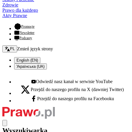
Zdrowie
Prawo dla każdego
Akty Prawne
- otwiera się w nowej karcie
Promocje
Newsletter
Podcasty
Zmień język - bieżący:
Zmień język strony
PL
English (EN)
Українська (UA)
Odwiedź nasz kanał w serwisie YouTube
Youtube - otwiera się w nowej karcie
Przejdź do naszego profilu na X (dawniej Twitter)
X - otwiera się w nowej karcie
Przejdź do naszego profilu na Facebooku
Facebook - otwiera się w nowej karcie
Wyszukiwarka