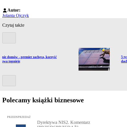
Autor:
Jolanta Ojczyk
Czytaj także
Poprzedni slide
ź do artykułu:
Prze
lanie domów - premier zachęca, korzyść
5 ty
kowa topnieje
dac
Kolejny slide
Polecamy książki biznesowe
Przejdź do: Dyrektywa NIS2. Komentarz [PRZEDSPRZEDAŻ], Mateu
PRZEDSPRZEDAŻ
Dyrektywa NIS2. Komentarz