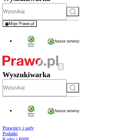
Szukaj
Moje Prawo.pl
- rejestracja i logowanie do serwisu
Nasze serwisy
Wyszukiwarka
Szukaj
Nasze serwisy
Prawnicy i sądy
Podatki
Kadry i BHP