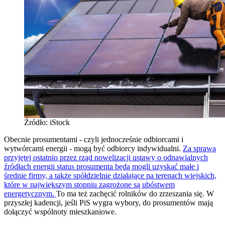
Źródło: iStock
Obecnie prosumentami - czyli jednocześnie odbiorcami i
wytwórcami energii - mogą być odbiorcy indywidualni.
Za sprawą
przyjętej ostatnio przez rząd nowelizacji ustawy o odnawialnych
źródłach energii status prosumenta będą mogli uzyskać małe i
średnie firmy, a także spółdzielnie działające na terenach wiejskich,
które w największym stopniu zagrożone są ubóstwem
energetycznym.
To ma też zachęcić rolników do zrzeszania się. W
przyszłej kadencji, jeśli PiS wygra wybory, do prosumentów mają
dołączyć wspólnoty mieszkaniowe.