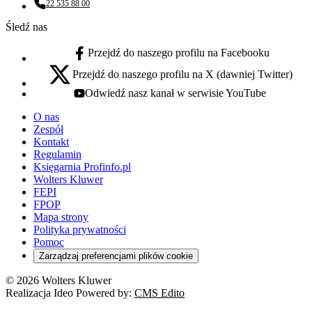
22 535 88 00
Numer telefonu:
Śledź nas
Przejdź do naszego profilu na Facebooku
facebook - otwiera się w nowej karcie
Przejdź do naszego profilu na X (dawniej Twitter)
x - otwiera się w nowej karcie
Odwiedź nasz kanał w serwisie YouTube
youtube - otwiera się w nowej karcie
O nas
Zespół
Kontakt
Regulamin
Księgarnia Profinfo.pl
Wolters Kluwer
FEPI
FPOP
Mapa strony
Polityka prywatności
Pomoc
Zarządzaj preferencjami plików cookie
© 2026 Wolters Kluwer
Realizacja Ideo Powered by:
CMS Edito