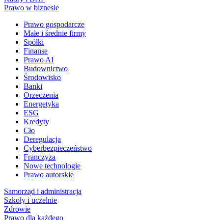
Prawo w biznesie
Prawo gospodarcze
Małe i średnie firmy
Spółki
Finanse
Prawo AI
Budownictwo
Środowisko
Banki
Orzeczenia
Energetyka
ESG
Kredyty
Cło
Deregulacja
Cyberbezpieczeństwo
Franczyza
Nowe technologie
Prawo autorskie
Samorząd i administracja
Szkoły i uczelnie
Zdrowie
Prawo dla każdego