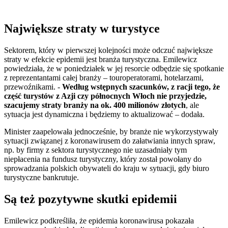
Największe straty w turystyce
Sektorem, który w pierwszej kolejności może odczuć największe
straty w efekcie epidemii jest branża turystyczna. Emilewicz
powiedziała, że w poniedziałek w jej resorcie odbędzie się spotkanie
z reprezentantami całej branży – touroperatorami, hotelarzami,
przewoźnikami. -
Według wstępnych szacunków, z racji tego, że
część turystów z Azji czy północnych Włoch nie przyjedzie,
szacujemy straty branży na ok. 400 milionów złotych
, ale
sytuacja jest dynamiczna i będziemy to aktualizować – dodała.
Minister zaapelowała jednocześnie, by branże nie wykorzystywały
sytuacji związanej z koronawirusem do załatwiania innych spraw,
np. by firmy z sektora turystycznego nie uzasadniały tym
niepłacenia na fundusz turystyczny, który został powołany do
sprowadzania polskich obywateli do kraju w sytuacji, gdy biuro
turystyczne bankrutuje.
Są też pozytywne skutki epidemii
Emilewicz podkreśliła, że epidemia koronawirusa pokazała