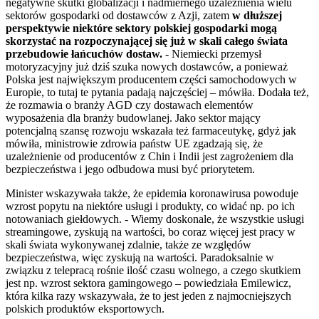
negatywne skutki globalizacji i nadmiernego uzależnienia wielu
sektorów gospodarki od dostawców z Azji, zatem
w dłuższej
perspektywie niektóre sektory polskiej gospodarki mogą
skorzystać na rozpoczynającej się już w skali całego świata
przebudowie łańcuchów dostaw.
- Niemiecki przemysł
motoryzacyjny już dziś szuka nowych dostawców, a ponieważ
Polska jest największym producentem części samochodowych w
Europie, to tutaj te pytania padają najczęściej – mówiła. Dodała też,
że rozmawia o branży AGD czy dostawach elementów
wyposażenia dla branży budowlanej. Jako sektor mający
potencjalną szansę rozwoju wskazała też farmaceutykę, gdyż jak
mówiła, ministrowie zdrowia państw UE zgadzają się, że
uzależnienie od producentów z Chin i Indii jest zagrożeniem dla
bezpieczeństwa i jego odbudowa musi być priorytetem.
Minister wskazywała także, że epidemia koronawirusa powoduje
wzrost popytu na niektóre usługi i produkty, co widać np. po ich
notowaniach giełdowych. - Wiemy doskonale, że wszystkie usługi
streamingowe, zyskują na wartości, bo coraz więcej jest pracy w
skali świata wykonywanej zdalnie, także ze względów
bezpieczeństwa, więc zyskują na wartości. Paradoksalnie w
związku z telepracą rośnie ilość czasu wolnego, a czego skutkiem
jest np. wzrost sektora gamingowego – powiedziała Emilewicz,
która kilka razy wskazywała, że to jest jeden z najmocniejszych
polskich produktów eksportowych.