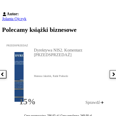
Autor:
Jolanta Ojczyk
Polecamy książki biznesowe
Przejdź do: Dyrektywa NIS2. Komentarz [PRZEDSPRZEDAŻ], Mateu
PRZEDSPRZEDAŻ
Dyrektywa NIS2. Komentarz
[PRZEDSPRZEDAŻ]
Poprzednia książka
N
Mateusz Jakubik, Rafał Prabucki
15%
Sprawdź
Rabatu
Cena promocyjna: 296,65 zł |
Cena regularna: 349,00 zł