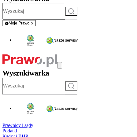
Szukaj
Moje Prawo.pl
- rejestracja i logowanie do serwisu
Nasze serwisy
Wyszukiwarka
Szukaj
Nasze serwisy
Prawnicy i sądy
Podatki
Kadry i BHP