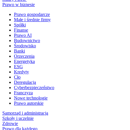
Prawo w biznesie
Prawo gospodarcze
Małe i średnie firmy
Spółki
Finanse
Prawo AI
Budownictwo
Środowisko
Banki
Orzeczenia
Energetyka
ESG
Kredyty
Cło
Deregulacja
Cyberbezpieczeństwo
Franczyza
Nowe technologie
Prawo autorskie
Samorząd i administracja
Szkoły i uczelnie
Zdrowie
Prawo dla każdego