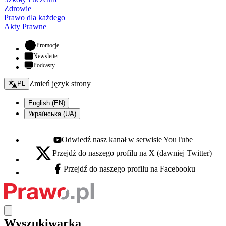
Zdrowie
Prawo dla każdego
Akty Prawne
- otwiera się w nowej karcie
Promocje
Newsletter
Podcasty
Zmień język - bieżący:
Zmień język strony
PL
English (EN)
Українська (UA)
Odwiedź nasz kanał w serwisie YouTube
Youtube - otwiera się w nowej karcie
Przejdź do naszego profilu na X (dawniej Twitter)
X - otwiera się w nowej karcie
Przejdź do naszego profilu na Facebooku
Facebook - otwiera się w nowej karcie
Wyszukiwarka