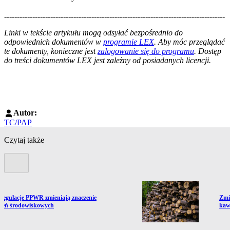
--------------------------------------------------------------------------------------
--------------------------------------------------------
Linki w tekście artykułu mogą odsyłać bezpośrednio do
odpowiednich dokumentów w
programie LEX
. Aby móc przeglądać
te dokumenty, konieczne jest
zalogowanie się do programu
. Dostęp
do treści dokumentów LEX jest zależny od posiadanych licencji.
Autor:
TC/PAP
Czytaj także
Poprzedni slide
ź do artykułu:
Prze
regulacje PPWR zmieniają znaczenie
Zmi
zeń środowiskowych
kaw