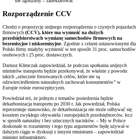
nie zgodzimy – zadeklarował.
Rozporządzenie CCV
Chodzi o propozycję unijnego
rozporządzenia o czystych pojazdach
firmowych
(CCV), które ma wymusić na dużych
przedsiębiorstwach wymianę samochodów firmowych na
bezemisyjne i niskoemisyjne
. Zgodnie z celami ustanowionymi dla
Polski firmy miałyby wymienić w ten sposób 31 proc. samochodów
osobowych i 25 proc. dostawczych.
Dariusz Klimczak zapowiedział, że podczas spotkania unijnych
ministrów transportu będzie przekonywał, że właśnie z powodu
takich „sztucznie forsowanych celów, które nie są
odzwierciedleniem naturalnych zachowań konsumentów” w
Europie rośnie eurosceptycyzm.
Powiedział też, że jednym z tematów posiedzenia będzie
dekarbonizacja transportu po 2030 r. Jak powiedział, Polska
reprezentuje stanowisko, że dekarbonizacja nie może odbywać się
kosztem zwykłego obywatela i europejskich przedsiębiorców, lecz
w sposób naturalny i bez sztucznych nacisków. – My w Polsce
doskonale to rozumiemy i tego typu argumentów będę używał w
dalszym ciągu w dyskusji z innymi ministrami – zapowiedział
minister infrastruktury.