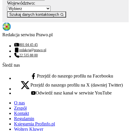
Województwo:
Szukaj danych kontaktowych
Redakcja serwisu Prawo.pl
801 04 45 45
Numer telefonu:
redakcja@prawo.pl
Adres email:
22 535 88 00
Numer telefonu:
Śledź nas
Przejdź do naszego profilu na Facebooku
facebook - otwiera się w nowej karcie
Przejdź do naszego profilu na X (dawniej Twitter)
x - otwiera się w nowej karcie
Odwiedź nasz kanał w serwisie YouTube
youtube - otwiera się w nowej karcie
O nas
Zespół
Kontakt
Regulamin
Księgarnia Profinfo.pl
Wolters Kluwer