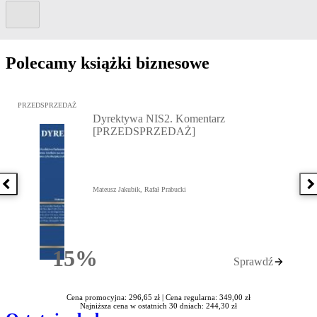
Kolejny slide
Polecamy książki biznesowe
Przejdź do: Dyrektywa NIS2. Komentarz [PRZEDSPRZEDAŻ], Mateu
PRZEDSPRZEDAŻ
Dyrektywa NIS2. Komentarz
[PRZEDSPRZEDAŻ]
Poprzednia książka
N
Mateusz Jakubik, Rafał Prabucki
15%
Sprawdź
Rabatu
Cena promocyjna: 296,65 zł |
Cena regularna: 349,00 zł
Najniższa cena w ostatnich 30 dniach: 244,30 zł