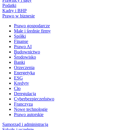
Prawnicy i sądy
Podatki
Kadry i BHP
Prawo w biznesie
Prawo gospodarcze
Małe i średnie firmy
Spółki
Finanse
Prawo AI
Budownictwo
Środowisko
Banki
Orzeczenia
Energetyka
ESG
Kredyty
Cło
Deregulacja
Cyberbezpieczeństwo
Franczyza
Nowe technologie
Prawo autorskie
Samorząd i administracja
Szkoły i uczelnie