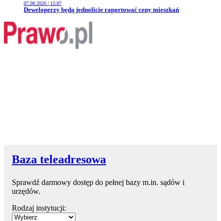
07.08.2026 | 15:07
Przejdź do artykułu:
Deweloperzy będą jednolicie raportować ceny mieszkań
Baza teleadresowa
Sprawdź darmowy dostęp do pełnej bazy m.in. sądów i
urzędów.
Rodzaj instytucji: