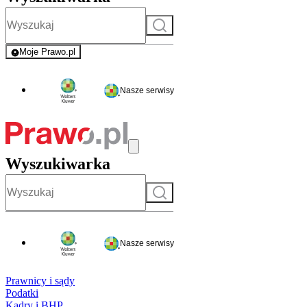
Szukaj
Moje Prawo.pl
- rejestracja i logowanie do serwisu
Nasze serwisy
Wyszukiwarka
Szukaj
Nasze serwisy
Prawnicy i sądy
Podatki
Kadry i BHP