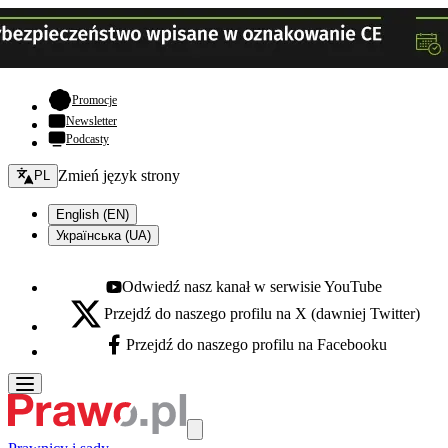
- otwiera się w nowej karcie
Promocje
Newsletter
Podcasty
Zmień język - bieżący:
Zmień język strony
PL
English (EN)
Українська (UA)
Odwiedź nasz kanał w serwisie YouTube
Youtube - otwiera się w nowej karcie
Przejdź do naszego profilu na X (dawniej Twitter)
X - otwiera się w nowej karcie
Przejdź do naszego profilu na Facebooku
Facebook - otwiera się w nowej karcie