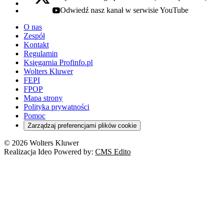
x - otwiera się w nowej karcie
Odwiedź nasz kanał w serwisie YouTube
youtube - otwiera się w nowej karcie
O nas
Zespół
Kontakt
Regulamin
Księgarnia Profinfo.pl
Wolters Kluwer
FEPI
FPOP
Mapa strony
Polityka prywatności
Pomoc
Zarządzaj preferencjami plików cookie
© 2026 Wolters Kluwer
Realizacja Ideo Powered by:
CMS Edito