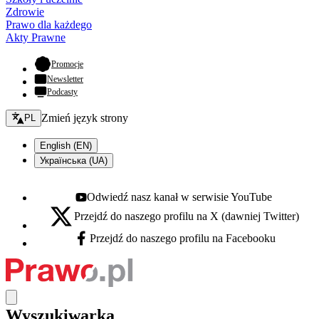
Zdrowie
Prawo dla każdego
Akty Prawne
- otwiera się w nowej karcie
Promocje
Newsletter
Podcasty
Zmień język - bieżący:
Zmień język strony
PL
English (EN)
Українська (UA)
Odwiedź nasz kanał w serwisie YouTube
Youtube - otwiera się w nowej karcie
Przejdź do naszego profilu na X (dawniej Twitter)
X - otwiera się w nowej karcie
Przejdź do naszego profilu na Facebooku
Facebook - otwiera się w nowej karcie
Wyszukiwarka