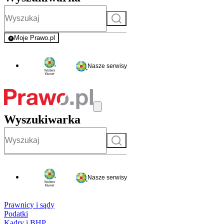
Szukaj
Moje Prawo.pl
- rejestracja i logowanie do serwisu
Nasze serwisy
Wyszukiwarka
Szukaj
Nasze serwisy
Prawnicy i sądy
Podatki
Kadry i BHP