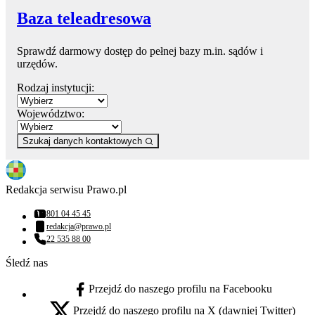
Baza teleadresowa
Sprawdź darmowy dostęp do pełnej bazy m.in. sądów i
urzędów.
Rodzaj instytucji:
Województwo:
Szukaj danych kontaktowych
Redakcja serwisu Prawo.pl
801 04 45 45
Numer telefonu:
redakcja@prawo.pl
Adres email:
22 535 88 00
Numer telefonu:
Śledź nas
Przejdź do naszego profilu na Facebooku
facebook - otwiera się w nowej karcie
Przejdź do naszego profilu na X (dawniej Twitter)