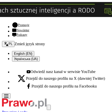
- otwiera się w nowej karcie
Promocje
Newsletter
Podcasty
Zmień język - bieżący:
Zmień język strony
PL
English (EN)
Українська (UA)
Odwiedź nasz kanał w serwisie YouTube
Youtube - otwiera się w nowej karcie
Przejdź do naszego profilu na X (dawniej Twitter)
X - otwiera się w nowej karcie
Przejdź do naszego profilu na Facebooku
Facebook - otwiera się w nowej karcie