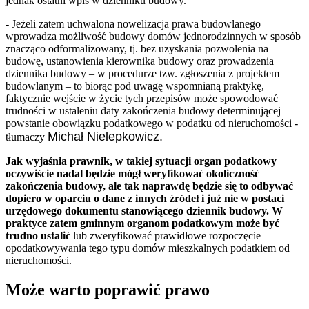
jednak ostatni wpis w dzienniku budowy.
- Jeżeli zatem uchwalona nowelizacja prawa budowlanego
wprowadza możliwość budowy domów jednorodzinnych w sposób
znacząco odformalizowany, tj. bez uzyskania pozwolenia na
budowę, ustanowienia kierownika budowy oraz prowadzenia
dziennika budowy – w procedurze tzw. zgłoszenia z projektem
budowlanym – to biorąc pod uwagę wspomnianą praktykę,
faktycznie wejście w życie tych przepisów może spowodować
trudności w ustaleniu daty zakończenia budowy determinującej
powstanie obowiązku podatkowego w podatku od nieruchomości -
Michał Nielepkowicz.
tłumaczy
Jak wyjaśnia prawnik, w takiej sytuacji organ podatkowy
oczywiście nadal będzie mógł weryfikować okoliczność
zakończenia budowy, ale tak naprawdę będzie się to odbywać
dopiero w oparciu o dane z innych źródeł i już nie w postaci
urzędowego dokumentu stanowiącego dziennik budowy. W
praktyce zatem gminnym organom podatkowym może być
trudno ustalić
lub zweryfikować prawidłowe rozpoczęcie
opodatkowywania tego typu domów mieszkalnych podatkiem od
nieruchomości.
Może warto poprawić prawo