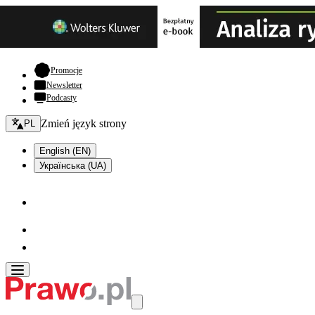
- otwiera się w nowej karcie
Promocje
Newsletter
Podcasty
Zmień język - bieżący:
Zmień język strony
PL
English (EN)
Українська (UA)