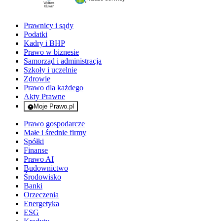
Prawnicy i sądy
Podatki
Kadry i BHP
Prawo w biznesie
Samorząd i administracja
Szkoły i uczelnie
Zdrowie
Prawo dla każdego
Akty Prawne
Moje Prawo.pl
- rejestracja i logowanie do serwisu
Prawo gospodarcze
Małe i średnie firmy
Spółki
Finanse
Prawo AI
Budownictwo
Środowisko
Banki
Orzeczenia
Energetyka
ESG