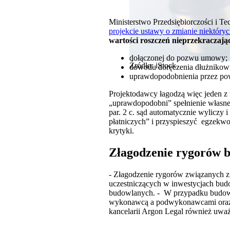
Ministerstwo Przedsiębiorczości i Te
projekcie ustawy o zmianie niektóry
wartości roszczeń nieprzekraczając
dołączonej do pozwu umowy;
Źródło: iStock
dowodu doręczenia dłużnikowi
uprawdopodobnienia przez po
Projektodawcy łagodzą więc jeden 
„uprawdopodobni” spełnienie własne
par. 2 c. sąd automatycznie wyliczy 
płatniczych” i przyspieszyć egzekwo
krytyki.
Złagodzenie rygorów 
- Złagodzenie rygorów związanych z 
uczestniczących w inwestycjach bu
budowlanych. - W przypadku budowni
wykonawcą a podwykonawcami ora
kancelarii Argon Legal również uważ