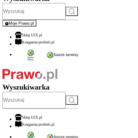
Szukaj
Moje Prawo.pl
- rejestracja i logowanie do serwisu
otwiera się w nowej karcie
Sklep LEX.pl
otwiera się w nowej karcie
Księgarnia profinfo.pl
Nasze serwisy
Wyszukiwarka
Szukaj
otwiera się w nowej karcie
Sklep LEX.pl
otwiera się w nowej karcie
Księgarnia profinfo.pl
Nasze serwisy