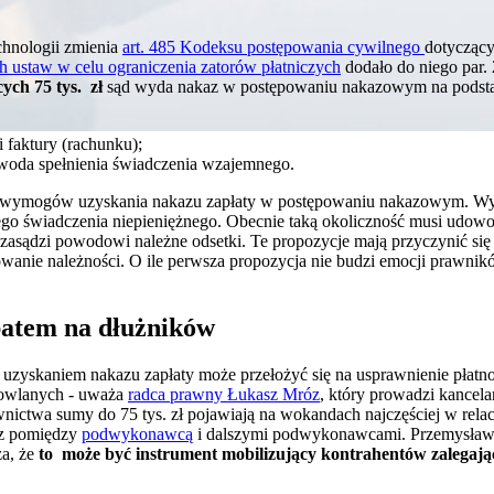
chnologii zmienia
art. 485 Kodeksu postępowania cywilnego
dotycząc
ch ustaw w celu ograniczenia zatorów płatniczych
dodało do niego par.
ych 75 tys. zł
sąd wyda nakaz w postępowaniu nakazowym na podst
 faktury (rachunku);
woda spełnienia świadczenia wzajemnego.
z wymogów uzyskania nakazu zapłaty w postępowaniu nakazowym. Wy
go świadczenia niepieniężnego. Obecnie taką okoliczność musi udow
i zasądzi powodowi należne odsetki. Te propozycje mają przyczynić si
wanie należności. O ile perwsza propozycja nie budzi emocji prawnikó
batem na dłużników
uzyskaniem nakazu zapłaty może przełożyć się na usprawnienie płatno
dowlanych - uważa
radca prawny Łukasz Mróz
, który prowadzi kancelar
ctwa sumy do 75 tys. zł pojawiają na wokandach najczęściej w rela
z pomiędzy
podwykonawcą
i dalszymi podwykonawcami. Przemysław
a, że
to może być instrument mobilizujący kontrahentów zalegając