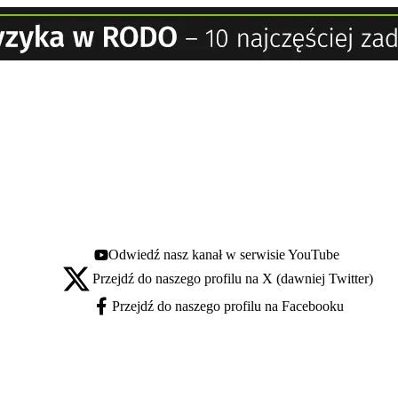
Odwiedź nasz kanał w serwisie YouTube
Youtube - otwiera się w nowej karcie
Przejdź do naszego profilu na X (dawniej Twitter)
X - otwiera się w nowej karcie
Przejdź do naszego profilu na Facebooku
Facebook - otwiera się w nowej karcie