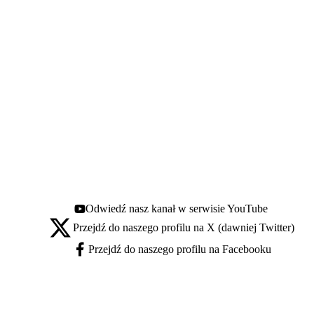
Odwiedź nasz kanał w serwisie YouTube
Youtube - otwiera się w nowej karcie
Przejdź do naszego profilu na X (dawniej Twitter)
X - otwiera się w nowej karcie
Przejdź do naszego profilu na Facebooku
Facebook - otwiera się w nowej karcie