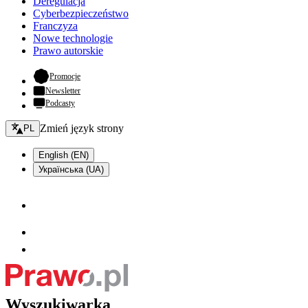
Deregulacja
Cyberbezpieczeństwo
Franczyza
Nowe technologie
Prawo autorskie
- otwiera się w nowej karcie
Promocje
Newsletter
Podcasty
Zmień język - bieżący:
Zmień język strony
PL
English (EN)
Українська (UA)
Wyszukiwarka