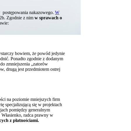
y postępowania nakazowego.
W
 2b. Zgodnie z nim
w sprawach o
awie:
starczy bowiem, że powód jedynie
odnić. Ponadto zgodnie z dodanym
ę do zmniejszenia „zatorów
w, drugą jest przedmiotem ostrej
ści na poziomie mniejszych firm
ię specjalizującą się w projektach
cjach pomiędzy generalnym
 Własienko, radca prawny w
ych z płatnościami.