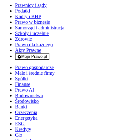
Prawnicy i sądy
Podatki
Kadry i BHP
Prawo w biznesie
Samorząd i administracja
Szkoły i uczelnie
Zdrowie
Prawo dla każdego
Akty Prawne
Moje Prawo.pl
- rejestracja i logowanie do serwisu
Prawo gospodarcze
Małe i średnie firmy
Spółki
Finanse
Prawo AI
Budownictwo
Środowisko
Banki
Orzeczenia
Energetyka
ESG
Kredyty
Cło