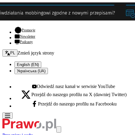
- otwiera się w nowej karcie
Promocje
Newsletter
Podcasty
Zmień język - bieżący:
Zmień język strony
PL
English (EN)
Українська (UA)
Odwiedź nasz kanał w serwisie YouTube
Youtube - otwiera się w nowej karcie
Przejdź do naszego profilu na X (dawniej Twitter)
X - otwiera się w nowej karcie
Przejdź do naszego profilu na Facebooku
Facebook - otwiera się w nowej karcie