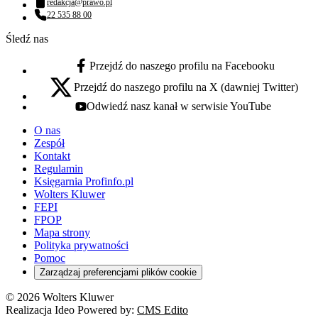
redakcja@prawo.pl
Adres email:
22 535 88 00
Numer telefonu:
Śledź nas
Przejdź do naszego profilu na Facebooku
facebook - otwiera się w nowej karcie
Przejdź do naszego profilu na X (dawniej Twitter)
x - otwiera się w nowej karcie
Odwiedź nasz kanał w serwisie YouTube
youtube - otwiera się w nowej karcie
O nas
Zespół
Kontakt
Regulamin
Księgarnia Profinfo.pl
Wolters Kluwer
FEPI
FPOP
Mapa strony
Polityka prywatności
Pomoc
Zarządzaj preferencjami plików cookie
© 2026 Wolters Kluwer
Realizacja Ideo Powered by:
CMS Edito