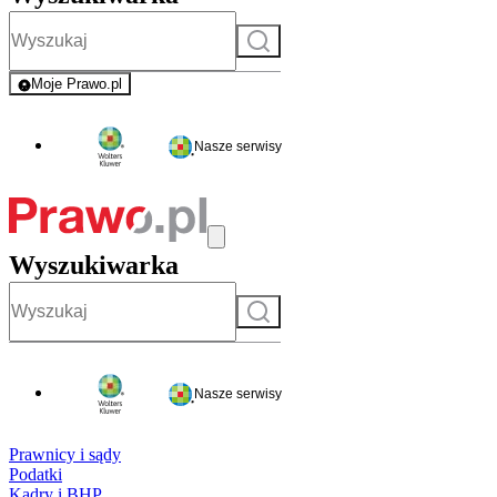
Szukaj
Moje Prawo.pl
- rejestracja i logowanie do serwisu
Nasze serwisy
Wyszukiwarka
Szukaj
Nasze serwisy
Prawnicy i sądy
Podatki
Kadry i BHP