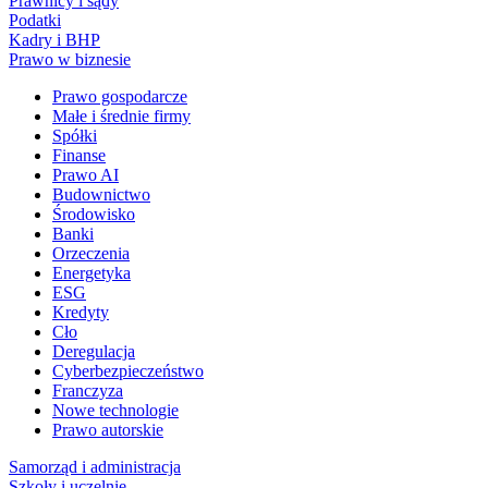
Prawnicy i sądy
Podatki
Kadry i BHP
Prawo w biznesie
Prawo gospodarcze
Małe i średnie firmy
Spółki
Finanse
Prawo AI
Budownictwo
Środowisko
Banki
Orzeczenia
Energetyka
ESG
Kredyty
Cło
Deregulacja
Cyberbezpieczeństwo
Franczyza
Nowe technologie
Prawo autorskie
Samorząd i administracja
Szkoły i uczelnie