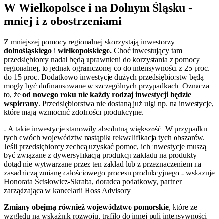
W Wielkopolsce i na Dolnym Śląsku -
mniej i z obostrzeniami
Z mniejszej pomocy regionalnej skorzystają inwestorzy
dolnośląskiego
i
wielkopolskiego.
Choć inwestujący tam
przedsiębiorcy nadal będą uprawnieni do korzystania z pomocy
regionalnej, to jednak ograniczonej co do intensywności z 25 proc.
do 15 proc. Dodatkowo inwestycje dużych przedsiębiorstw będą
mogły być dofinansowane w szczególnych przypadkach. Oznacza
to, że
od nowego roku nie każdy rodzaj inwestycji będzie
wspierany
. Przedsiębiorstwa nie dostaną już ulgi np. na inwestycje,
które mają wzmocnić zdolności produkcyjne.
- A takie inwestycje stanowiły absolutną większość. W przypadku
tych dwóch województw nastąpiła rekwalifikacja tych obszarów.
Jeśli przedsiębiorcy zechcą uzyskać pomoc, ich inwestycje muszą
być związane z dywersyfikacją produkcji zakładu na produkty
dotąd nie wytwarzane przez ten zakład lub z przeznaczeniem na
zasadniczą zmianę całościowego procesu produkcyjnego - wskazuje
Honorata Ścisłowicz-Skraba, doradca podatkowy, partner
zarządzająca w kancelarii Hoss Advisory.
Zmiany obejmą również województwo pomorskie
, które ze
względu na wskaźnik rozwoju, trafiło do innej puli intensywności