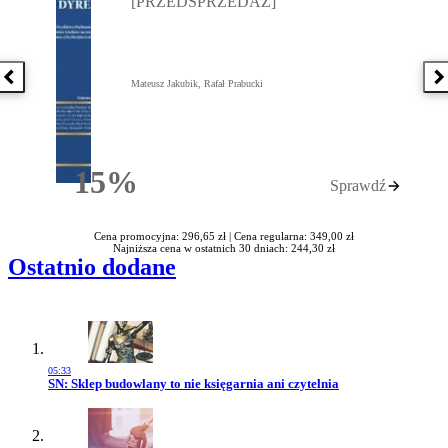
[PRZEDSPRZEDAŻ]
Poprzednia książka
N
Mateusz Jakubik, Rafał Prabucki
15%
Sprawdź
Rabatu
Cena promocyjna: 296,65 zł |
Cena regularna: 349,00 zł
Najniższa cena w ostatnich 30 dniach: 244,30 zł
Ostatnio dodane
05:33
Przejdź do artykułu:
SN: Sklep budowlany to nie księgarnia ani czytelnia