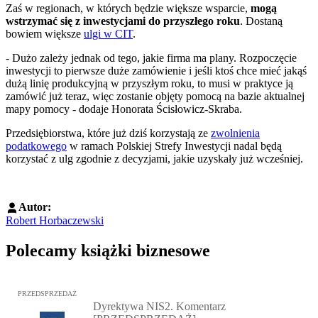
Zaś w regionach, w których będzie większe wsparcie,
mogą
wstrzymać się z inwestycjami do przyszłego roku
. Dostaną
bowiem większe
ulgi w CIT
.
- Dużo zależy jednak od tego, jakie firma ma plany. Rozpoczęcie
inwestycji to pierwsze duże zamówienie i jeśli ktoś chce mieć jakąś
dużą linię produkcyjną w przyszłym roku, to musi w praktyce ją
zamówić już teraz, więc zostanie objęty pomocą na bazie aktualnej
mapy pomocy - dodaje Honorata Ścisłowicz-Skraba.
Przedsiębiorstwa, które już dziś korzystają ze
zwolnienia
podatkowego
w ramach Polskiej Strefy Inwestycji nadal będą
korzystać z ulg zgodnie z decyzjami, jakie uzyskały już wcześniej.
Autor:
Robert Horbaczewski
Polecamy książki biznesowe
Przejdź do: Dyrektywa NIS2. Komentarz [PRZEDSPRZEDAŻ], Mateu
PRZEDSPRZEDAŻ
Dyrektywa NIS2. Komentarz