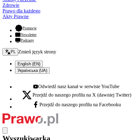
Zdrowie
Prawo dla każdego
Akty Prawne
- otwiera się w nowej karcie
Promocje
Newsletter
Podcasty
Zmień język - bieżący:
Zmień język strony
PL
English (EN)
Українська (UA)
Odwiedź nasz kanał w serwisie YouTube
Youtube - otwiera się w nowej karcie
Przejdź do naszego profilu na X (dawniej Twitter)
X - otwiera się w nowej karcie
Przejdź do naszego profilu na Facebooku
Facebook - otwiera się w nowej karcie
Wyszukiwarka