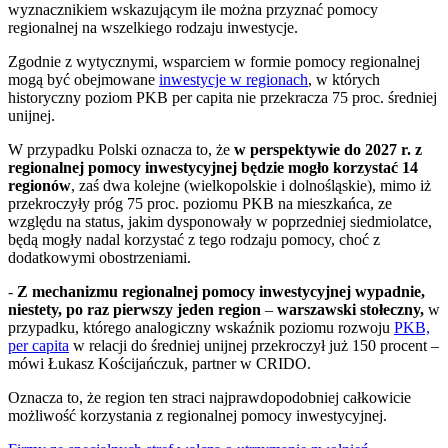
wyznacznikiem wskazującym ile można przyznać pomocy
regionalnej na wszelkiego rodzaju inwestycje.
Zgodnie z wytycznymi, wsparciem w formie pomocy regionalnej
mogą być obejmowane
inwestycje w regionach
, w których
historyczny poziom PKB per capita nie przekracza 75 proc. średniej
unijnej.
W przypadku Polski oznacza to, że
w perspektywie do 2027 r. z
regionalnej pomocy inwestycyjnej będzie mogło korzystać 14
regionów
, zaś dwa kolejne (wielkopolskie i dolnośląskie), mimo iż
przekroczyły próg 75 proc. poziomu PKB na mieszkańca, ze
względu na status, jakim dysponowały w poprzedniej siedmiolatce,
będą mogły nadal korzystać z tego rodzaju pomocy, choć z
dodatkowymi obostrzeniami.
-
Z mechanizmu regionalnej pomocy inwestycyjnej wypadnie,
niestety, po raz pierwszy jeden region
–
warszawski stołeczny,
w
przypadku, którego analogiczny wskaźnik poziomu rozwoju
PKB,
per capita
w relacji do średniej unijnej przekroczył już 150 procent –
mówi Łukasz Kościjańczuk, partner w CRIDO.
Oznacza to, że region ten straci najprawdopodobniej całkowicie
możliwość korzystania z regionalnej pomocy inwestycyjnej.