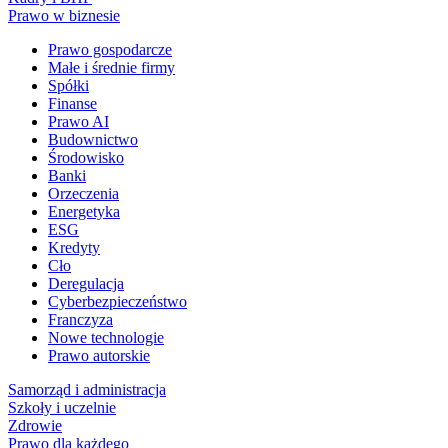
Prawo w biznesie
Prawo gospodarcze
Małe i średnie firmy
Spółki
Finanse
Prawo AI
Budownictwo
Środowisko
Banki
Orzeczenia
Energetyka
ESG
Kredyty
Cło
Deregulacja
Cyberbezpieczeństwo
Franczyza
Nowe technologie
Prawo autorskie
Samorząd i administracja
Szkoły i uczelnie
Zdrowie
Prawo dla każdego