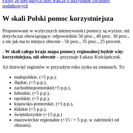
Firmy ze specjalnych stref walczą o utrzymanie zwolnień
podatkowych
W skali Polski pomoc korzystniejsza
Proponowane w wytycznych intensywności pomocy są wyższe, niż
dotychczas obowiązujące: odpowiednio 50 proc., 40 proc. 30 proc.,
a nie jak ma to miejsce obecnie - 50 proc., 35 proc., 25 procent.
-
W skali całego kraju mapa pomocy regionalnej będzie więc
korzystniejsza, niż obecnie
– przyznaje Łukasz Kościjańczuk.
Aż dziewięć regionów w przyszłym roku zyska na zmianach. To:
małopolskie, (+5 p.p.),
śląskie, (+5 p.p.),
zachodniopomorskie(+5 p.p.),
lubuskie, (+5 p.p.),
opolskie, (+5 p.p.),
kujawsko-pomorskie, (+5 p.p.),
łódzkie (+5 p.p.),
świętokrzyskie (+15 p.p.)
mazowieckie regionalne (+15 / + 5 p.p. w zależności od
obszaru).