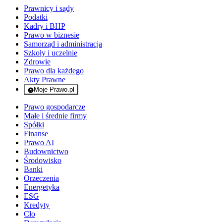
Prawnicy i sądy
Podatki
Kadry i BHP
Prawo w biznesie
Samorząd i administracja
Szkoły i uczelnie
Zdrowie
Prawo dla każdego
Akty Prawne
Moje Prawo.pl
- rejestracja i logowanie do serwisu
Prawo gospodarcze
Małe i średnie firmy
Spółki
Finanse
Prawo AI
Budownictwo
Środowisko
Banki
Orzeczenia
Energetyka
ESG
Kredyty
Cło