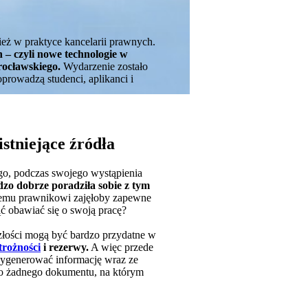
ież w praktyce kancelarii prawnych.
 – czyli nowe technologie w
rocławskiego.
Wydarzenie zostało
oprowadzą studenci, aplikanci i
stniejące źródła
ego, podczas swojego wystąpienia
dzo dobrze poradziła sobie z tym
zemu prawnikowi zajęłoby zapewne
ć obawiać się o swoją pracę?
szłości mogą być bardzo przydatne w
trożności
i rezerwy.
A więc przede
wygenerować informację wraz ze
o żadnego dokumentu, na którym