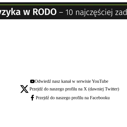
Odwiedź nasz kanał w serwisie YouTube
Youtube - otwiera się w nowej karcie
Przejdź do naszego profilu na X (dawniej Twitter)
X - otwiera się w nowej karcie
Przejdź do naszego profilu na Facebooku
Facebook - otwiera się w nowej karcie