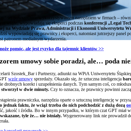
az bardziej powszechnie wykorzystywanym narzędziem w firmach – równ
z tym wiąże, wypowiadają się eksperci podczas
konferencji „Legal Tech
ej na Wydziale Prawa, Administracji i Ekonomii Uniwersytetu W
dziś wypowiadają się prawnicy i eksperci, natomiast jutrzejszy panel p
est patronem medialnym wydarzenia.
e pomóc, ale jest ryzyko dla tajemnic klientów​ >>
orem umowy sobie poradzi, ale… poda niei
elarii Szostek_Bar i Partnerzy, adiunkt na WPiA Uniwersytetu Śląski
 GPT
wzór umowy
sprzedaży. Okazało się, że sztuczna inteligencja
bar
e drobnych korekt i uzupełnienia danych. Tym samym coś, co młods
 stworzył w dwie minuty.
Czy to oznacza, że prawnicy powinni zaczą
stąpienia prawniczka, narzędzia oparte o sztuczną inteligencję w przy
to jednak faktu, że wciąż trzeba do nich podchodzić z dużą dozą
os
, jakość i źródła. Bo w innym przypadku, w którym czat GPT miał 
wskazane, tyle że… nie istniały.
Wygenerowany link nie prowadził d
erała.
o kancelarii prawnych >>