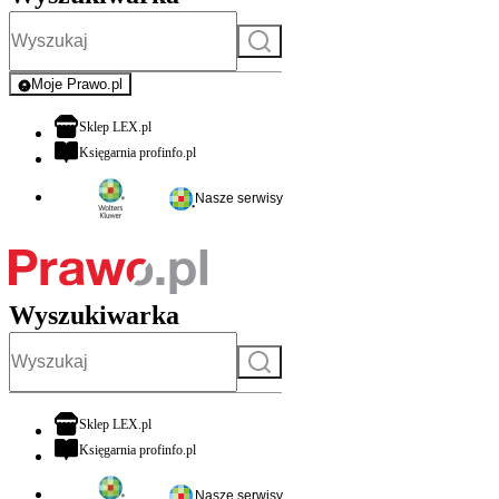
Szukaj
Moje Prawo.pl
- rejestracja i logowanie do serwisu
otwiera się w nowej karcie
Sklep LEX.pl
otwiera się w nowej karcie
Księgarnia profinfo.pl
Nasze serwisy
Wyszukiwarka
Szukaj
otwiera się w nowej karcie
Sklep LEX.pl
otwiera się w nowej karcie
Księgarnia profinfo.pl
Nasze serwisy