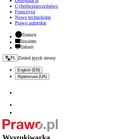
Deregulacja
Cyberbezpieczeństwo
Franczyza
Nowe technologie
Prawo autorskie
- otwiera się w nowej karcie
Promocje
Newsletter
Podcasty
Zmień język - bieżący:
Zmień język strony
PL
English (EN)
Українська (UA)
Wyszukiwarka