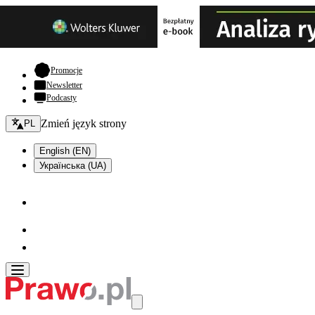
- otwiera się w nowej karcie
Promocje
Newsletter
Podcasty
Zmień język - bieżący:
Zmień język strony
PL
English (EN)
Українська (UA)