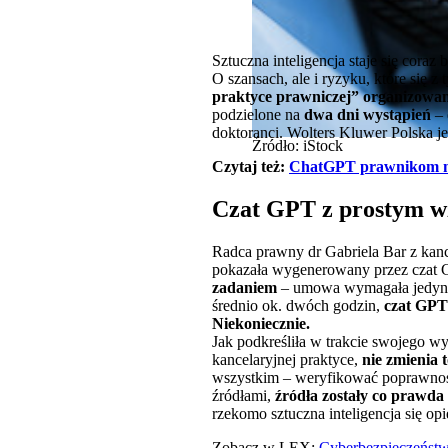
Sztuczna inteligencja staje się cor
O szansach, ale i ryzyku, które się 
praktyce prawniczej” organizowan
podzielone na
dwa dni wystąpień
– 
doktoranci. Wolters Kluwer Polska j
Źródło: iStock
Czytaj też:
ChatGPT prawnikom moż
Czat GPT z prostym wz
Radca prawny dr Gabriela Bar z kanc
pokazała wygenerowany przez czat
zadaniem
– umowa wymagała jedyni
średnio ok. dwóch godzin,
czat GPT
Niekoniecznie.
Jak podkreśliła w trakcie swojego wy
kancelaryjnej praktyce,
nie zmienia 
wszystkim – weryfikować poprawność
źródłami,
źródła zostały co prawda 
rzekomo sztuczna inteligencja się opi
Zobacz w LEX:
Cyberbezpieczeństw