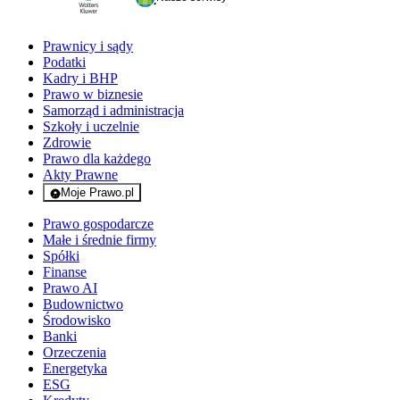
Prawnicy i sądy
Podatki
Kadry i BHP
Prawo w biznesie
Samorząd i administracja
Szkoły i uczelnie
Zdrowie
Prawo dla każdego
Akty Prawne
Moje Prawo.pl
- rejestracja i logowanie do serwisu
Prawo gospodarcze
Małe i średnie firmy
Spółki
Finanse
Prawo AI
Budownictwo
Środowisko
Banki
Orzeczenia
Energetyka
ESG