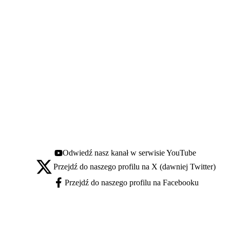
Odwiedź nasz kanał w serwisie YouTube
Youtube - otwiera się w nowej karcie
Przejdź do naszego profilu na X (dawniej Twitter)
X - otwiera się w nowej karcie
Przejdź do naszego profilu na Facebooku
Facebook - otwiera się w nowej karcie