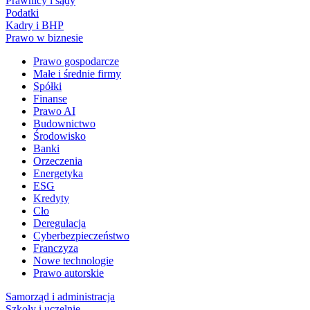
Prawnicy i sądy
Podatki
Kadry i BHP
Prawo w biznesie
Prawo gospodarcze
Małe i średnie firmy
Spółki
Finanse
Prawo AI
Budownictwo
Środowisko
Banki
Orzeczenia
Energetyka
ESG
Kredyty
Cło
Deregulacja
Cyberbezpieczeństwo
Franczyza
Nowe technologie
Prawo autorskie
Samorząd i administracja
Szkoły i uczelnie