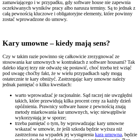
zamawiającego i w przypadku, gdy software house nie zapewnia
oczekiwanych wyników pracy albo narusza terminy. Są to jednak z
całą pewnością kluczowe i obligatoryjne elementy, które powinny
zostać wprowadzone do umowy.
Kary umowne – kiedy mają sens?
Czy w takim razie powinno się całkowicie zrezygnować ze
stosowania kar umownych w kontraktach z software housami? Tak
daleko idącej tezy nie odważę się postawić, choć trzeba też wziąć
pod uwagę choćby fakt, że w wielu przypadkach sądy mogą
ostatecznie te kary obniżyć. Zastrzegając kary umowne należy
jednak pamiętać o kilku kwestiach:
warto wprowadzać je racjonalnie. Sąd raczej nie uwzględni
takich, które przewidują kilka procent ceny za każdy dzień
opóźnienia. Prawnicy software hause z pewnością znają
metody miarkowania kar umownych, więc niewątpliwie
wykorzystają je w sporze;
trzeba pamiętać o tym, by wprowadzając kary umowne
wskazać w umowie, że jeśli szkoda będzie wyższa niż
zastrzeżona na wypadek jej wystąpienia
kara umowna
, będzie