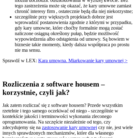
można dochodzić odszkodowania w wyższej kwocie. Bez
tego zastrzeżenia może się okazać, że kary umowne zamiast
chronić interesy firm , ostatecznie będą dla niej niekorzystne;
szczególnie przy większych projektach dobrze jest
wprowadzić postanowienia zgodnie z którymi w przypadku,
gdy kary umowne, które choćby formalnie mogą zostać
naliczone osiągną określony pułap, będzie możliwość
wypowiedzenia albo odstąpienia od umowy. Są bowiem w
biznesie takie momenty, kiedy dalsza współpraca po prostu
nie ma sensu.
Sprawdź w LEX:
Kara umowna. Miarkowanie kary umownej >
Rozliczenia z software housem –
korzystnie, czyli jak?
Jak zatem rozliczać się z software housem? Przede wszystkim
rzetelnie i tego samego oczekiwać od niego - szczególnie w
kontekście jakości i terminowości wykonania zleconego
oprogramowania. Na szczęście niezależnie od tego, czy
zdecydujemy się na
zastosowanie kary umownej
czy nie, jest wiele
innych sprawdzonych mechanizmów, które dla własnego