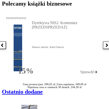
Polecamy książki biznesowe
Przejdź do: Dyrektywa NIS2. Komentarz [PRZEDSPRZEDAŻ], Mateu
PRZEDSPRZEDAŻ
Dyrektywa NIS2. Komentarz
[PRZEDSPRZEDAŻ]
Poprzednia książka
N
Mateusz Jakubik, Rafał Prabucki
15%
Sprawdź
Rabatu
Cena promocyjna: 296,65 zł |
Cena regularna: 349,00 zł
Najniższa cena w ostatnich 30 dniach: 244,30 zł
Ostatnio dodane