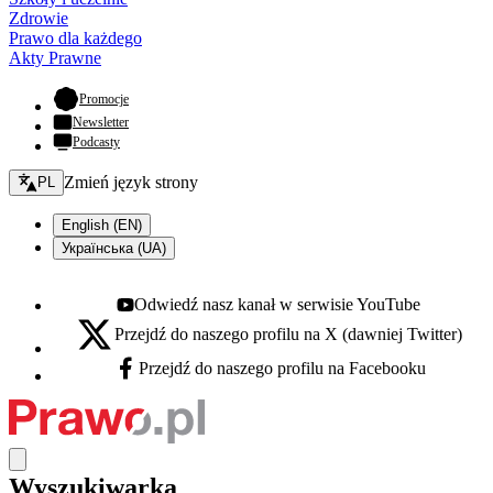
Zdrowie
Prawo dla każdego
Akty Prawne
- otwiera się w nowej karcie
Promocje
Newsletter
Podcasty
Zmień język - bieżący:
Zmień język strony
PL
English (EN)
Українська (UA)
Odwiedź nasz kanał w serwisie YouTube
Youtube - otwiera się w nowej karcie
Przejdź do naszego profilu na X (dawniej Twitter)
X - otwiera się w nowej karcie
Przejdź do naszego profilu na Facebooku
Facebook - otwiera się w nowej karcie
Wyszukiwarka