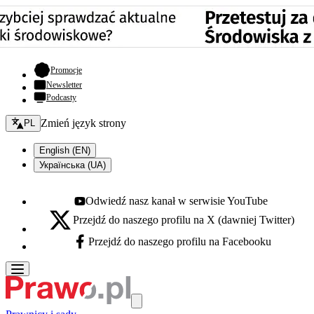
- otwiera się w nowej karcie
Promocje
Newsletter
Podcasty
Zmień język - bieżący:
Zmień język strony
PL
English (EN)
Українська (UA)
Odwiedź nasz kanał w serwisie YouTube
Youtube - otwiera się w nowej karcie
Przejdź do naszego profilu na X (dawniej Twitter)
X - otwiera się w nowej karcie
Przejdź do naszego profilu na Facebooku
Facebook - otwiera się w nowej karcie