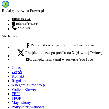
Redakcja serwisu Prawo.pl
801 04 45 45
Numer telefonu:
redakcja@prawo.pl
Adres email:
22 535 88 00
Numer telefonu:
Śledź nas
Przejdź do naszego profilu na Facebooku
facebook - otwiera się w nowej karcie
Przejdź do naszego profilu na X (dawniej Twitter)
x - otwiera się w nowej karcie
Odwiedź nasz kanał w serwisie YouTube
youtube - otwiera się w nowej karcie
O nas
Zespół
Kontakt
Regulamin
Księgarnia Profinfo.pl
Wolters Kluwer
FEPI
FPOP
Mapa strony
Polityka prywatności