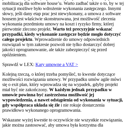
mobilizacją dla software house’u. Warto zadbać także o to, by w tej
sytuacji możliwe było wdrożenie wykonania zastępczego. Innymi
słowy, jeśli dany etap prac jest niewykonany, a umowa z software
housem jest właściwie skonstruowana, jest możliwość zlecenia
wykonania przedmiotu umowy na koszt i ryzyko firmy, której
pierwotnie zlecono projekt.
Warto też precyzyjnie wskazać
przypadki, kiedy wykonanie zastępcze będzie mogło dotyczyć
całego projektu
. Wprowadzenie do umowy odpowiednich
rozwiązań w tym zakresie pozwoli nie tylko dostarczyć dobrej
jakości oprogramowanie, ale także zabezpieczyć się przed
opóźnieniem.
Sprawdź w LEX:
Kary umowne a VAT >
Kolejną rzeczą, o której trzeba pomyśleć, to
kwestie dotyczące
możliwości rozwiązania umowy. W przypadku umów agile mówi
się o exit plan, który wprowadza się na wypadek, gdyby projekt
miał być nie zakończony.
W każdym jednak przypadku w
umowie powinna być zastrzeżona możliwość jej
wypowiedzenia, a nawet odstąpienia od wykonania w sytuacji,
gdy współpraca układa się źle
i nie rokuje dostarczenia
prawidłowo wykonanego oprogramowania.
Wskazane wyżej kwestie to oczywiście nie wszystkie rozwiązania,
jakie można zastosować, aby umowa była korzystna dla