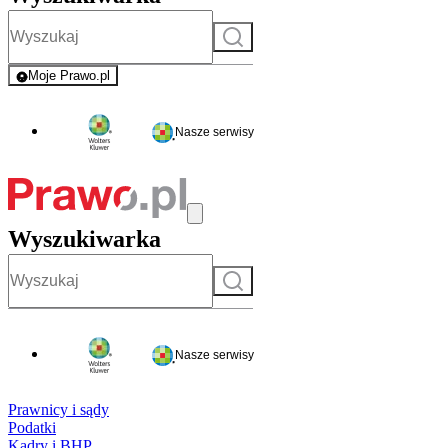
Szukaj
Moje Prawo.pl
- rejestracja i logowanie do serwisu
Nasze serwisy
Wyszukiwarka
Szukaj
Nasze serwisy
Prawnicy i sądy
Podatki
Kadry i BHP