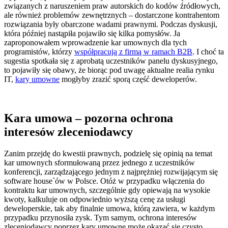
związanych z naruszeniem praw autorskich do kodów źródłowych,
ale również problemów zewnętrznych – dostarczone kontrahentom
rozwiązania były obarczone wadami prawnymi. Podczas dyskusji,
która później nastąpiła pojawiło się kilka pomysłów. Ja
zaproponowałem wprowadzenie kar umownych dla tych
programistów, którzy
współpracują z firmą w ramach B2B
. I choć ta
sugestia spotkała się z aprobatą uczestników panelu dyskusyjnego,
to pojawiły się obawy, że biorąc pod uwagę aktualne realia rynku
IT,
kary umowne
mogłyby zrazić sporą część deweloperów.
Kara umowa – pozorna ochrona
interesów zleceniodawcy
Zanim przejdę do kwestii prawnych, podzielę się opinią na temat
kar umownych sformułowaną przez jednego z uczestników
konferencji, zarządzającego jednym z najprężniej rozwijającym się
software house`ów w Polsce. Otóż w przypadku włączenia do
kontraktu kar umownych, szczególnie gdy opiewają na wysokie
kwoty, kalkuluje on odpowiednio wyższą cenę za usługi
deweloperskie, tak aby finalnie umowa, którą zawiera, w każdym
przypadku przynosiła zysk. Tym samym, ochrona interesów
zleceniodawcy poprzez kary umowne może okazać się czysto