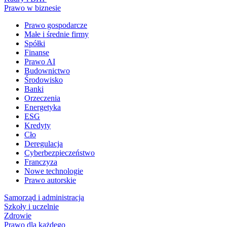
Prawo w biznesie
Prawo gospodarcze
Małe i średnie firmy
Spółki
Finanse
Prawo AI
Budownictwo
Środowisko
Banki
Orzeczenia
Energetyka
ESG
Kredyty
Cło
Deregulacja
Cyberbezpieczeństwo
Franczyza
Nowe technologie
Prawo autorskie
Samorząd i administracja
Szkoły i uczelnie
Zdrowie
Prawo dla każdego