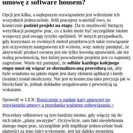
umowę z software housem?
Opcji jest kilka, a najlepszym rozwiązaniem jest wdrożenie ich
wszystkich jednocześnie. Jeśli pracujesz waterfall`owo, to
koniecznie
podziel projekt na etapy
. Da to możliwość bieżącej
weryfikacji postępów prac, co z kolei może być szczególnie istotne
wziąwszy pod uwagę ryzyko opóźnień. W innych przypadkach,
gdy korzystasz ze zwinnych metod projektowych takie rozwiązanie
jest oczywistym następstwem ich wyboru, więc należy pamiętać, że
aktywność product ownera jest nie tylko kwestią uprawnień, ale też
realną powinnością, bez której powodzenie projektu jest co najmniej
zagrożone. Warto też pamiętać, że
odbiór każdego kolejnego
etapu musi się wiązać ze sformalizowaną procedurą
tak, aby
było wiadomo na jakim etapie jest dany element aplikacji i kiedy
(realnie) został ukończony. Nie jest tu konieczna taka precyzja jak w
blockchain`ie, jednak dokładne uregulowania z pewnością są
wskazane.
Sprawdź w LEX:
Roszczenie o zapłatę kary umownej po
rozwiązaniu umowy a przesłanka ważnego zobowiązania >
Procedury odbiorowe są tym bardziej istotne, gdy włączy się do
nich także „plany awaryjne”. Oczywiście, sam fakt nieodebrania
danego etapu prac, szczególnie jeśli implikuje jednocześnie brak
płatności za jego (nie) wykonanie, jest już daleko posuniętą