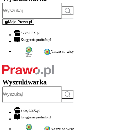
Szukaj
Moje Prawo.pl
- rejestracja i logowanie do serwisu
otwiera się w nowej karcie
Sklep LEX.pl
otwiera się w nowej karcie
Księgarnia profinfo.pl
Nasze serwisy
Wyszukiwarka
Szukaj
otwiera się w nowej karcie
Sklep LEX.pl
otwiera się w nowej karcie
Księgarnia profinfo.pl
Nasze serwisy