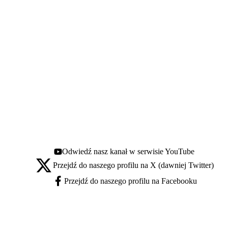
Odwiedź nasz kanał w serwisie YouTube
Youtube - otwiera się w nowej karcie
Przejdź do naszego profilu na X (dawniej Twitter)
X - otwiera się w nowej karcie
Przejdź do naszego profilu na Facebooku
Facebook - otwiera się w nowej karcie