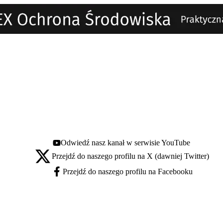
Odwiedź nasz kanał w serwisie YouTube
Youtube - otwiera się w nowej karcie
Przejdź do naszego profilu na X (dawniej Twitter)
X - otwiera się w nowej karcie
Przejdź do naszego profilu na Facebooku
Facebook - otwiera się w nowej karcie