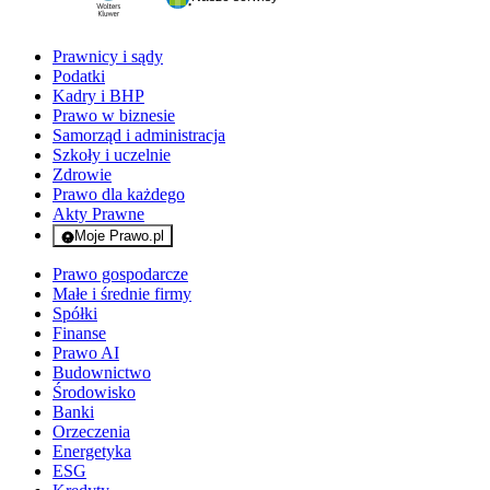
Prawnicy i sądy
Podatki
Kadry i BHP
Prawo w biznesie
Samorząd i administracja
Szkoły i uczelnie
Zdrowie
Prawo dla każdego
Akty Prawne
Moje Prawo.pl
- rejestracja i logowanie do serwisu
Prawo gospodarcze
Małe i średnie firmy
Spółki
Finanse
Prawo AI
Budownictwo
Środowisko
Banki
Orzeczenia
Energetyka
ESG