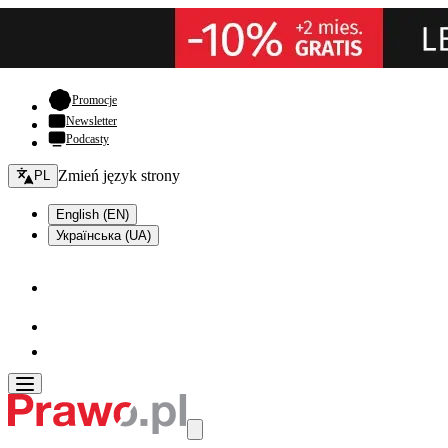
- otwiera się w nowej karcie
Promocje
Newsletter
Podcasty
Zmień język - bieżący:
Zmień język strony
PL
English (EN)
Українська (UA)