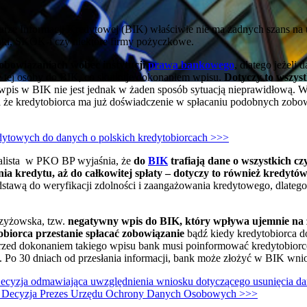
ze Informacji Kredytowej (BIK) właściwie nie ma żadnych szans na
banki, SKOK-i czy niektóre firmy pożyczkowe.
zobowiązaniach wobec instytucji
prawa bankowego
, dlatego jeżeli
ie tej osoby do BIK, co skutkuje dokonaniem wpisu.
Dotyczy to wszyst
wpis w BIK nie jest jednak w żaden sposób sytuacją nieprawidłową. 
a że kredytobiorca ma już doświadczenie w spłacaniu podobnych zobowi
edytowych do danych o polskich kredytobiorcach >>>
jalista w PKO BP wyjaśnia, że
do
BIK
trafiają dane o wszystkich c
a kredytu, aż do całkowitej spłaty – dotyczy to również kredytó
tawą do weryfikacji zdolności i zaangażowania kredytowego, dlatego 
rzyżowska, tzw.
negatywny wpis do BIK, który wpływa ujemnie na
tobiorca przestanie spłacać zobowiązanie
bądź kiedy kredytobiorca d
przed dokonaniem takiego wpisu bank musi poinformować kredytobiorc
. Po 30 dniach od przesłania informacji, bank może złożyć w BIK wni
cyzja odmawiająca uwzględnienia wniosku dotyczącego usunięcia da
j - Decyzja Prezes Urzędu Ochrony Danych Osobowych >>>