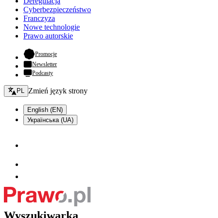
Deregulacja
Cyberbezpieczeństwo
Franczyza
Nowe technologie
Prawo autorskie
- otwiera się w nowej karcie
Promocje
Newsletter
Podcasty
Zmień język - bieżący:
Zmień język strony
PL
English (EN)
Українська (UA)
Wyszukiwarka