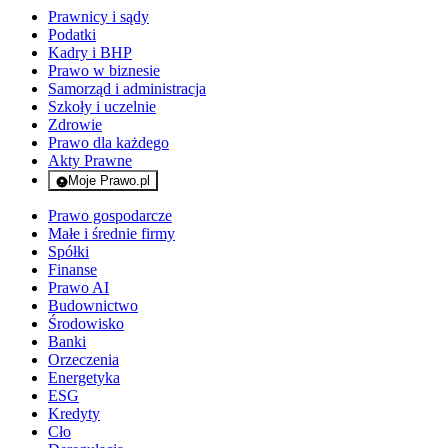
Prawnicy i sądy
Podatki
Kadry i BHP
Prawo w biznesie
Samorząd i administracja
Szkoły i uczelnie
Zdrowie
Prawo dla każdego
Akty Prawne
Moje Prawo.pl
- rejestracja i logowanie do serwisu
Prawo gospodarcze
Małe i średnie firmy
Spółki
Finanse
Prawo AI
Budownictwo
Środowisko
Banki
Orzeczenia
Energetyka
ESG
Kredyty
Cło