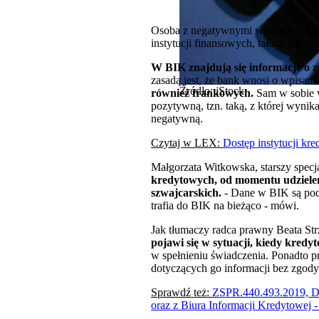
Osoba z negatywnymi wpisami w Biur
instytucji finansowych, takich jak 
W BIK znajdują się informacje o 
zasadą jest, że bank wnosi o wpisan
Źródło: iStock
również frankowych.
Sam w sobie 
pozytywną, tzn. taką, z której wynik
negatywną.
Czytaj w LEX:
Dostęp instytucji kr
Małgorzata Witkowska, starszy spec
kredytowych, od momentu udzieleni
szwajcarskich.
- Dane w BIK są pods
trafia do BIK na bieżąco - mówi.
Jak tłumaczy radca prawny Beata St
pojawi się w sytuacji, kiedy kredy
w spełnieniu świadczenia. Ponadto 
dotyczących go informacji bez zgody
Sprawdź też:
ZSPR.440.493.2019, De
oraz z Biura Informacji Kredytowe