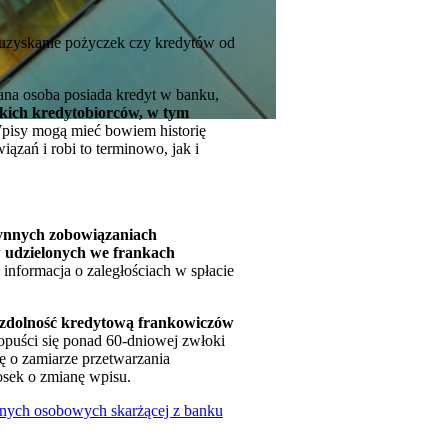
 uzyskanie pożyczek czy kredytów od
 dana osoba posiada kredyt w banku,
kich kredytobiorców, w tym
Wpisy mogą mieć bowiem historię
ązań i robi to terminowo, jak i
zynnych zobowiązaniach
w udzielonych we frankach
informacja o zaległościach w spłacie
 zdolność kredytową frankowiczów
opuści się ponad 60-dniowej zwłoki
ę o zamiarze przetwarzania
osek o zmianę wpisu.
nych osobowych skarżącej z banku