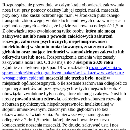
Rozporządzenie przewiduje w całym kraju obowiązek zakrywania
nosa i ust, przy pomocy odzieży lub jej części, maski, maseczki,
przyłbicy albo kasku ochronnego m.in. w środkach publicznego
transportu zbiorowego, w obiektach handlowych oraz w miejscach
ogólnodostępnych – chyba, że będzie zachowana odległość 1,5 m.
Z obowiązku tego zwolnione są tylko osoby,
która nie mogą
zakrywać ust lub nosa z powodu całościowych zaburzeń
rozwoju, zaburzeń psychicznych, niepełnosprawności
intelektualnej w stopniu umiarkowanym, znacznym albo
głębokim oraz mające trudności w samodzielnym zakryciu lub
odkryciu ust lub nosa.
Rozporządzenie zmienia więc zasady
zakrywania nosa i ust. Od 30 maja
do 7 sierpnia 2020 roku
zgodnie z uchylonym już par. 19 w rozdziale 6
rozporządzenia w
sprawie określonych ograniczeń, nakazów i zakazów w związku z
wystąpieniem epidemii
maseczki nie trzeba było nosić
w
miejscach ogólnodostępnych, o ile zostanie zachowana odległość co
najmniej 2 metrów od przebywających w tych miejscach osób. Z
obowiązku zwolnione były osoby, które nie mogą zakrywać ust lub
nosa
z powodu stanu zdrowia
, całościowych zaburzeń rozwoju,
zaburzeń psychicznych, niepełnosprawności intelektualnej w
stopniu umiarkowanym, znacznym albo głębokim i to bez
okazywania zaświadczenia. Po pierwsze więc zmniejszono
odległość z 2 do 1,5 metra, której nie zachowanie oznacza
konieczność noszenia maseczki. Po drugie, zakrywać usta i nos