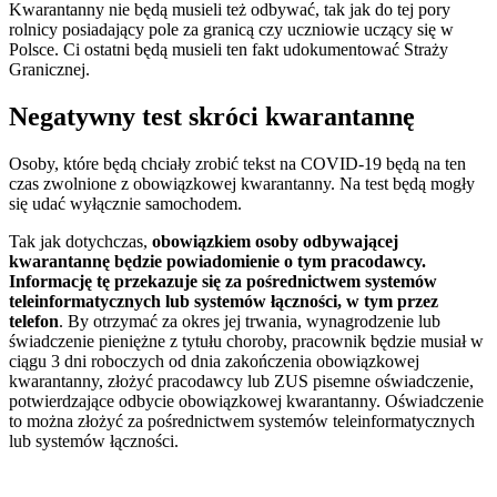
Kwarantanny nie będą musieli też odbywać, tak jak do tej pory
rolnicy posiadający pole za granicą czy uczniowie uczący się w
Polsce. Ci ostatni będą musieli ten fakt udokumentować Straży
Granicznej.
Negatywny test skróci kwarantannę
Osoby, które będą chciały zrobić tekst na COVID-19 będą na ten
czas zwolnione z obowiązkowej kwarantanny. Na test będą mogły
się udać wyłącznie samochodem.
Tak jak dotychczas,
obowiązkiem osoby odbywającej
kwarantannę będzie powiadomienie o tym pracodawcy.
Informację tę przekazuje się za pośrednictwem systemów
teleinformatycznych lub systemów łączności, w tym przez
telefon
. By otrzymać za okres jej trwania, wynagrodzenie lub
świadczenie pieniężne z tytułu choroby, pracownik będzie musiał w
ciągu 3 dni roboczych od dnia zakończenia obowiązkowej
kwarantanny, złożyć pracodawcy lub ZUS pisemne oświadczenie,
potwierdzające odbycie obowiązkowej kwarantanny. Oświadczenie
to można złożyć za pośrednictwem systemów telein­formatycznych
lub systemów łączności.