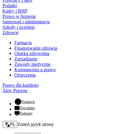
Prawnicy i sądy
Podatki
Kadry i BHP
Prawo w biznesie
Samorząd i administracja
Szkoły i uczelnie
Zdrowie
Farmacja
Finansowanie zdrowia
Opieka zdrowotna
Zarządzanie
Zawody medyczne
Koronawirus a prawo
Orzeczenia
Prawo dla każdego
Akty Prawne
- otwiera się w nowej karcie
Promocje
Newsletter
Podcasty
Zmień język - bieżący:
Zmień język strony
PL