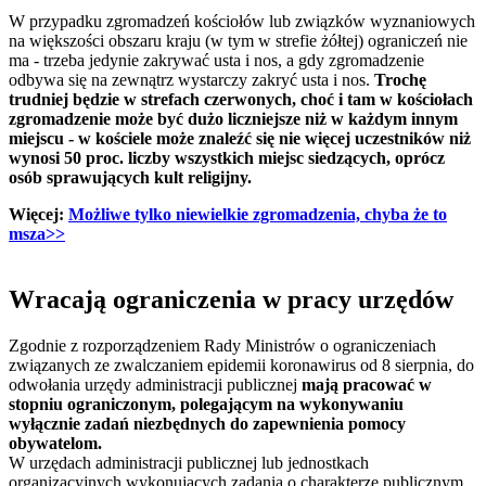
W przypadku zgromadzeń kościołów lub związków wyznaniowych
na większości obszaru kraju (w tym w strefie żółtej) ograniczeń nie
ma - trzeba jedynie zakrywać usta i nos, a gdy zgromadzenie
odbywa się na zewnątrz wystarczy zakryć usta i nos.
Trochę
trudniej będzie w strefach czerwonych, choć i tam w kościołach
zgromadzenie może być dużo liczniejsze niż w każdym innym
miejscu - w kościele może znaleźć się nie więcej uczestników niż
wynosi 50 proc. liczby wszystkich miejsc siedzących, oprócz
osób sprawujących kult religijny.
Więcej:
Możliwe tylko niewielkie zgromadzenia, chyba że to
msza>>
Wracają ograniczenia w pracy urzędów
Zgodnie z rozporządzeniem Rady Ministrów o ograniczeniach
związanych ze zwalczaniem epidemii koronawirus od 8 sierpnia, do
odwołania urzędy administracji publicznej
mają pracować w
stopniu ograniczonym, polegającym na wykonywaniu
wyłącznie zadań niezbędnych do zapewnienia pomocy
obywatelom.
W urzędach administracji publicznej lub jednostkach
organizacyjnych wykonujących zadania o charakterze publicznym