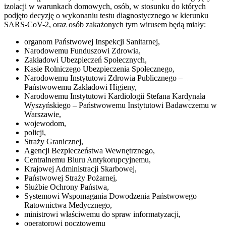
izolacji w warunkach domowych, osób, w stosunku do których
podjęto decyzję o wykonaniu testu diagnostycznego w kierunku
SARS-CoV-2, oraz osób zakażonych tym wirusem będą miały:
organom Państwowej Inspekcji Sanitarnej,
Narodowemu Funduszowi Zdrowia,
Zakładowi Ubezpieczeń Społecznych,
Kasie Rolniczego Ubezpieczenia Społecznego,
Narodowemu Instytutowi Zdrowia Publicznego –
Państwowemu Zakładowi Higieny,
Narodowemu Instytutowi Kardiologii Stefana Kardynała
Wyszyńskiego – Państwowemu Instytutowi Badawczemu w
Warszawie,
wojewodom,
policji,
Straży Granicznej,
Agencji Bezpieczeństwa Wewnętrznego,
Centralnemu Biuru Antykorupcyjnemu,
Krajowej Administracji Skarbowej,
Państwowej Straży Pożarnej,
Służbie Ochrony Państwa,
Systemowi Wspomagania Dowodzenia Państwowego
Ratownictwa Medycznego,
ministrowi właściwemu do spraw informatyzacji,
operatorowi pocztowemu