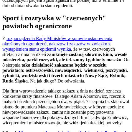
oczekujących pacjent zgłosi zgłasza nie później niż w terminie 14
dni od dnia odwołania stanu epidemii.
Sport i rozrywka w "czerwonych"
powiatach ograniczone
Z
rozporządzenia Rady Ministrów w sprawie ustanowienia
określonych ograniczeń, nakazów i zakazów w związku z
wystąpieniem stanu epidemii wynika
, że w tzw. czerwonych
strefach z dnia na dzień
zamknięte zostaną siłownie, kina, wesołe
miasteczka, parki rozrywki, ale też sauny i gabinety masażu
. Od
8 sierpnia
taka działalność zakazana będzie w sześciu
powiatach: ostrzeszowski, nowosądecki, wieluński, pszczyński,
rybnicki, wodzisławski i trzech miastach: Nowy Sącz, Rybnik,
Ruda Śląska
. Na jak długo? Do odwołania.
Dla firm wprowadzenie takiego zakazu z dnia na dzień oznacza
konkretne straty finansowe. Dlatego Adam Abramowicz, rzecznik
małych i średnich przedsiębiorców, w piątek 7 sierpnia br. skierował
pismo do premiera Mateusza Morawieckiego, w którym apeluje o
niewprowadzenie zakazu, zanim nie zostanie przygotowane
wsparcie finansowe dla pokrzywdzonych firm. Jadwiga Emilewicz,
wicepremier i minister rozwoju, nie widzi jednak takiej potrzeby.