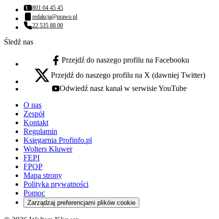
801 04 45 45
Numer telefonu:
redakcja@prawo.pl
Adres email:
22 535 88 00
Numer telefonu:
Śledź nas
Przejdź do naszego profilu na Facebooku
facebook - otwiera się w nowej karcie
Przejdź do naszego profilu na X (dawniej Twitter)
x - otwiera się w nowej karcie
Odwiedź nasz kanał w serwisie YouTube
youtube - otwiera się w nowej karcie
O nas
Zespół
Kontakt
Regulamin
Księgarnia Profinfo.pl
Wolters Kluwer
FEPI
FPOP
Mapa strony
Polityka prywatności
Pomoc
Zarządzaj preferencjami plików cookie