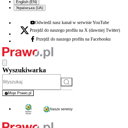
English (EN)
Українська (UA)
Odwiedź nasz kanał w serwisie YouTube
Youtube - otwiera się w nowej karcie
Przejdź do naszego profilu na X (dawniej Twitter)
X - otwiera się w nowej karcie
Przejdź do naszego profilu na Facebooku
Facebook - otwiera się w nowej karcie
Wyszukiwarka
Szukaj
Moje Prawo.pl
- rejestracja i logowanie do serwisu
Nasze serwisy