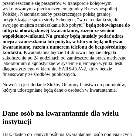
przemieszczanie się pasażerów w transporcie kolejowym
wykonywanym z przekroczeniem granicy Rzeczypospolitej
Polskiej. Natomiast osoby przekraczające polską granicę,
przyjeżdżające spoza strefy Schengen, "w celu udania się do
swojego miejsca zamieszkania lub pobytu”
będą zobowiązane do
odbycia obowiązkowej kwarantanny, razem ze swoimi
współdomownikami. Na granicy będą musiały podać adres
miejsca zamieszkania lub pobytu, w którym będą odbywać
kwarantannę, razem z numerem telefonu do bezpośredniego
kontaktu.
Kwarantanna będzie 14-dniowa i będzie ulegała
zakończeniu po 24 godzinach od zamieszczenia przez medyczne
laboratorium diagnostyczne w systemie ujemnego wyniku testu
diagnostycznego w kierunku SARS-CoV-2, który będzie
finansowany ze środków publicznych.
Nowością jest dodanie Służby Ochrony Państwa do podmiotów,
którym udostępniane będą dane o osobach w kwarantannie.
Dane osób na kwarantannie dla wielu
instytucji
I tak, dostęp do danych osób na kwarantannie, osób podlegających