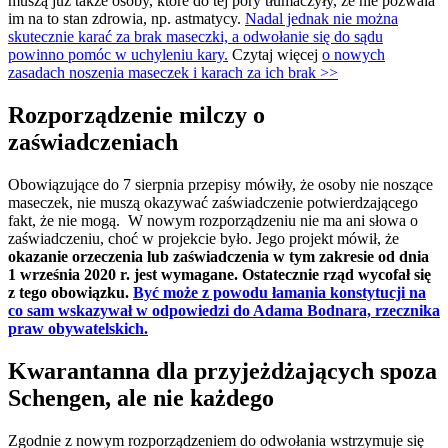
muszą już także osoby, które do tej pory tłumaczyły, że nie pozwala
im na to stan zdrowia, np. astmatycy.
Nadal jednak nie można
skutecznie karać za brak maseczki, a odwołanie się do sądu
powinno pomóc w uchyleniu kary.
Czytaj więcej
o nowych
zasadach noszenia maseczek i karach za ich brak >>
Rozporządzenie milczy o
zaświadczeniach
Obowiązujące do 7 sierpnia przepisy mówiły, że osoby nie noszące
maseczek, nie muszą okazywać zaświadczenie potwierdzającego
fakt, że nie mogą. W nowym rozporządzeniu nie ma ani słowa o
zaświadczeniu, choć w projekcie było. Jego projekt mówił, że
okazanie orzeczenia lub zaświadczenia w tym zakresie od dnia
1 września 2020 r. jest wymagane. Ostatecznie rząd wycofał się
z tego obowiązku.
Być może z powodu łamania konstytucji na
co sam wskazywał w odpowiedzi do Adama Bodnara, rzecznika
praw obywatelskich.
Kwarantanna dla przyjeżdżających spoza
Schengen, ale nie każdego
Zgodnie z nowym rozporządzeniem do odwołania wstrzymuje się