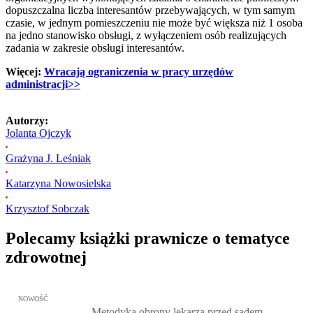
dopuszczalna liczba interesantów przebywających, w tym samym
czasie, w jednym pomieszczeniu nie może być większa niż 1 osoba
na jedno stanowisko obsługi, z wyłączeniem osób realizujących
zadania w zakresie obsługi interesantów.
Więcej:
Wracają ograniczenia w pracy urzędów
administracji>>
Autorzy:
Jolanta Ojczyk
Grażyna J. Leśniak
Katarzyna Nowosielska
Krzysztof Sobczak
Polecamy książki prawnicze o tematyce
zdrowotnej
Przejdź do: Metodyka obrony lekarza przed sądem lekarskim, Marc
NOWOŚĆ
Metodyka obrony lekarza przed sądem