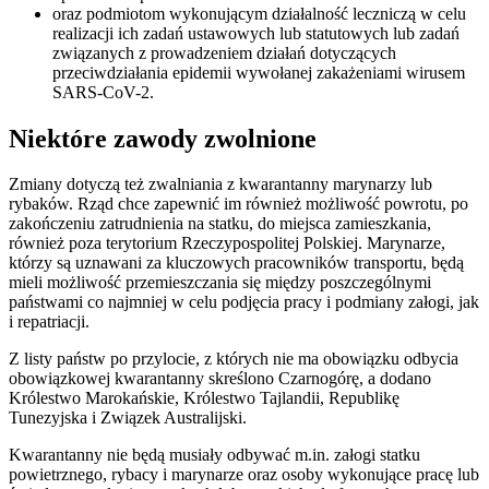
oraz podmiotom wykonującym działalność leczniczą w celu
realizacji ich zadań ustawowych lub statutowych lub zadań
związanych z prowadzeniem działań dotyczących
przeciwdziałania epidemii wywołanej zakażeniami wirusem
SARS-CoV-2.
Niektóre zawody zwolnione
Zmiany dotyczą też zwalniania z kwarantanny marynarzy lub
rybaków. Rząd chce zapewnić im również możliwość powrotu, po
zakończeniu zatrudnienia na statku, do miejsca zamieszkania,
również poza terytorium Rzeczypospolitej Polskiej. Marynarze,
którzy są uznawani za kluczowych pracowników transportu, będą
mieli możliwość przemieszczania się między poszczególnymi
państwami co najmniej w celu podjęcia pracy i podmiany załogi, jak
i repatriacji.
Z listy państw po przylocie, z których nie ma obowiązku odbycia
obowiązkowej kwarantanny skreślono Czarnogórę, a dodano
Królestwo Marokańskie, Królestwo Tajlandii, Republikę
Tunezyjska i Związek Australijski.
Kwarantanny nie będą musiały odbywać m.in. załogi statku
powietrznego, rybacy i marynarze oraz osoby wykonujące pracę lub