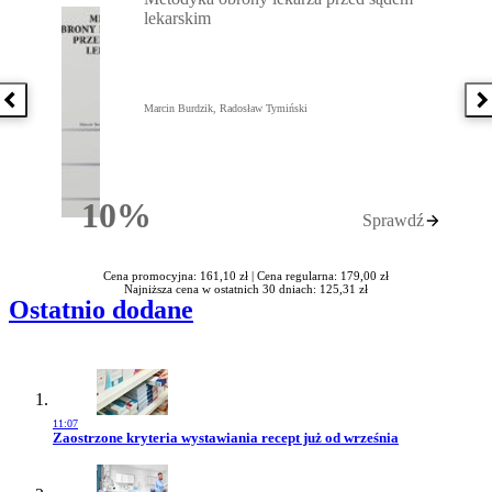
lekarskim
Poprzednia książka
N
Marcin Burdzik, Radosław Tymiński
10%
Sprawdź
Rabatu
Cena promocyjna: 161,10 zł |
Cena regularna: 179,00 zł
Najniższa cena w ostatnich 30 dniach: 125,31 zł
Ostatnio dodane
11:07
Przejdź do artykułu:
Zaostrzone kryteria wystawiania recept już od września