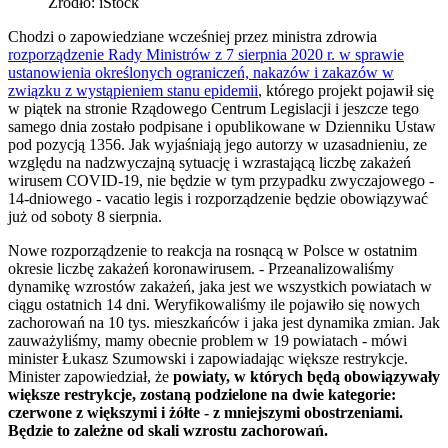
Źródło: iStock
Chodzi o zapowiedziane wcześniej przez ministra zdrowia
rozporządzenie Rady Ministrów z 7 sierpnia 2020 r. w sprawie
ustanowienia określonych ograniczeń, nakazów i zakazów w
związku z wystąpieniem stanu epidemii
, którego projekt pojawił się
w piątek na stronie Rządowego Centrum Legislacji i jeszcze tego
samego dnia zostało podpisane i opublikowane w Dzienniku Ustaw
pod pozycją 1356. Jak wyjaśniają jego autorzy w uzasadnieniu, ze
względu na nadzwyczajną sytuację i wzrastającą liczbę zakażeń
wirusem COVID-19, nie będzie w tym przypadku zwyczajowego -
14-dniowego - vacatio legis i rozporządzenie będzie obowiązywać
już od soboty 8 sierpnia.
Nowe rozporządzenie to reakcja na rosnącą w Polsce w ostatnim
okresie liczbę zakażeń koronawirusem. - Przeanalizowaliśmy
dynamikę wzrostów zakażeń, jaka jest we wszystkich powiatach w
ciągu ostatnich 14 dni. Weryfikowaliśmy ile pojawiło się nowych
zachorowań na 10 tys. mieszkańców i jaka jest dynamika zmian. Jak
zauważyliśmy, mamy obecnie problem w 19 powiatach - mówi
minister Łukasz Szumowski i zapowiadając większe restrykcje.
Minister zapowiedział, że
powiaty, w których będą obowiązywały
większe restrykcje, zostaną podzielone na dwie kategorie:
czerwone z większymi i żółte - z mniejszymi obostrzeniami.
Będzie to zależne od skali wzrostu zachorowań.