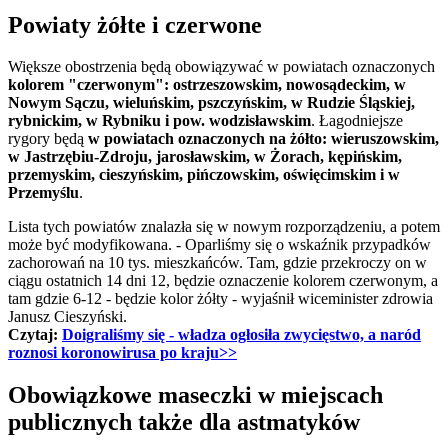
Powiaty żółte i czerwone
Większe obostrzenia będą obowiązywać w powiatach oznaczonych
kolorem "czerwonym": ostrzeszowskim, nowosądeckim, w
Nowym Sączu, wieluńskim, pszczyńskim, w Rudzie Śląskiej,
rybnickim, w Rybniku i pow. wodzisławskim
. Łagodniejsze
rygory będą
w powiatach oznaczonych na żółto: wieruszowskim,
w Jastrzębiu-Zdroju, jarosławskim, w Żorach, kępińskim,
przemyskim, cieszyńskim, pińczowskim, oświęcimskim i w
Przemyślu
.
Lista tych powiatów znalazła się w nowym rozporządzeniu, a potem
może być modyfikowana. - Oparliśmy się o wskaźnik przypadków
zachorowań na 10 tys. mieszkańców. Tam, gdzie przekroczy on w
ciągu ostatnich 14 dni 12, będzie oznaczenie kolorem czerwonym, a
tam gdzie 6-12 - będzie kolor żółty - wyjaśnił wiceminister zdrowia
Janusz Cieszyński.
Czytaj:
Doigraliśmy się - władza ogłosiła zwycięstwo, a naród
roznosi koronowirusa po kraju>>
Obowiązkowe maseczki w miejscach
publicznych także dla astmatyków