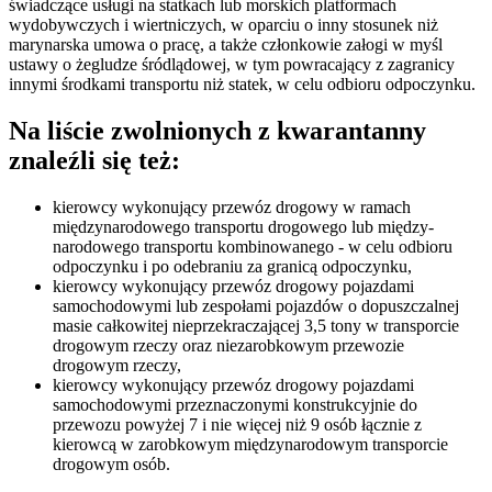
świadczące usługi na statkach lub morskich platformach
wydobywczych i wiertniczych, w oparciu o inny stosunek niż
marynarska umowa o pracę, a także członkowie załogi w myśl
ustawy o żegludze śródlądowej, w tym powracający z zagranicy
innymi środkami transportu niż statek, w celu odbioru odpoczynku.
Na liście zwolnionych z kwarantanny
znaleźli się też:
kierowcy wykonujący przewóz drogowy w ramach
międzynarodowego transportu drogowego lub między­
narodowego transportu kombinowanego - w celu odbioru
odpoczynku i po odebraniu za granicą odpoczynku,
kierowcy wykonujący przewóz drogowy pojazdami
samochodowymi lub zespołami pojazdów o dopuszczalnej
masie całkowitej nieprzekraczającej 3,5 tony w transporcie
drogowym rzeczy oraz niezarobkowym przewozie
drogowym rzeczy,
kierowcy wykonujący przewóz drogowy pojazdami
samochodowymi przeznaczonymi konstrukcyjnie do
przewozu powyżej 7 i nie więcej niż 9 osób łącznie z
kierowcą w zarobkowym międzynarodowym transporcie
drogowym osób.