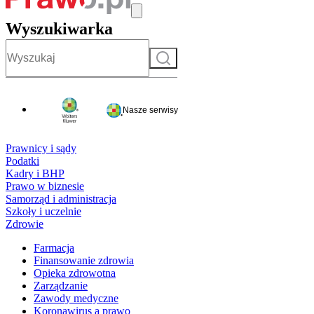
Wyszukiwarka
Szukaj
Nasze serwisy
Prawnicy i sądy
Podatki
Kadry i BHP
Prawo w biznesie
Samorząd i administracja
Szkoły i uczelnie
Zdrowie
Farmacja
Finansowanie zdrowia
Opieka zdrowotna
Zarządzanie
Zawody medyczne
Koronawirus a prawo