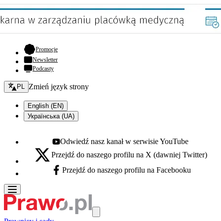
- otwiera się w nowej karcie
Promocje
Newsletter
Podcasty
Zmień język - bieżący:
Zmień język strony
PL
English (EN)
Українська (UA)
Odwiedź nasz kanał w serwisie YouTube
Youtube - otwiera się w nowej karcie
Przejdź do naszego profilu na X (dawniej Twitter)
X - otwiera się w nowej karcie
Przejdź do naszego profilu na Facebooku
Facebook - otwiera się w nowej karcie