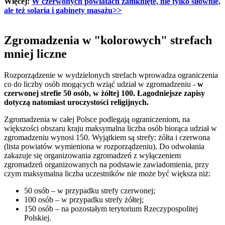
Więcej:
W czerwonych powiatach zamknięte, nie tylko siłownie,
ale też solaria i gabinety masażu>>
Zgromadzenia w "kolorowych" strefach
mniej liczne
Rozporządzenie w wydzielonych strefach wprowadza ograniczenia
co do liczby osób mogących wziąć udział w zgromadzeniu -
w
czerwonej strefie 50 osób, w żółtej 100. Łagodniejsze zapisy
dotyczą natomiast uroczystości religijnych.
Zgromadzenia w całej Polsce podlegają ograniczeniom, na
większości obszaru kraju maksymalna liczba osób biorąca udział w
zgromadzeniu wynosi 150. Wyjątkiem są strefy: żółta i czerwona
(lista powiatów wymieniona w rozporządzeniu). Do odwołania
zakazuje się organizowania zgromadzeń z wyłączeniem
zgromadzeń organizowanych na podstawie zawiadomienia, przy
czym maksymalna liczba uczestników nie może być większa niż:
50 osób – w przypadku strefy czerwonej;
100 osób – w przypadku strefy żółtej;
150 osób – na pozostałym terytorium Rzeczypospolitej
Polskiej.