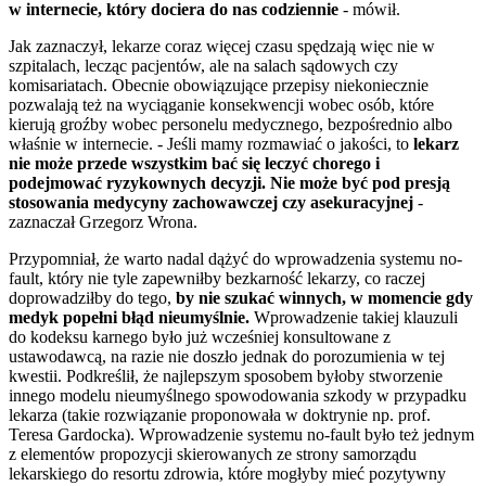
w internecie, który dociera do nas codziennie
- mówił.
Jak zaznaczył, lekarze coraz więcej czasu spędzają więc nie w
szpitalach, lecząc pacjentów, ale na salach sądowych czy
komisariatach. Obecnie obowiązujące przepisy niekoniecznie
pozwalają też na wyciąganie konsekwencji wobec osób, które
kierują groźby wobec personelu medycznego, bezpośrednio albo
właśnie w internecie. - Jeśli mamy rozmawiać o jakości, to
lekarz
nie może przede wszystkim bać się leczyć chorego i
podejmować ryzykownych decyzji. Nie może być pod presją
stosowania medycyny zachowawczej czy asekuracyjnej
-
zaznaczał Grzegorz Wrona.
Przypomniał, że warto nadal dążyć do wprowadzenia systemu no-
fault, który nie tyle zapewniłby bezkarność lekarzy, co raczej
doprowadziłby do tego,
by nie szukać winnych, w momencie gdy
medyk popełni błąd nieumyślnie.
Wprowadzenie takiej klauzuli
do kodeksu karnego było już wcześniej konsultowane z
ustawodawcą, na razie nie doszło jednak do porozumienia w tej
kwestii. Podkreślił, że najlepszym sposobem byłoby stworzenie
innego modelu nieumyślnego spowodowania szkody w przypadku
lekarza (takie rozwiązanie proponowała w doktrynie np. prof.
Teresa Gardocka). Wprowadzenie systemu no-fault było też jednym
z elementów propozycji skierowanych ze strony samorządu
lekarskiego do resortu zdrowia, które mogłyby mieć pozytywny