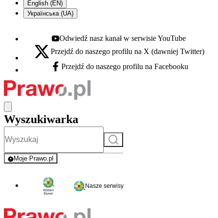
English (EN)
Українська (UA)
Odwiedź nasz kanał w serwisie YouTube
Youtube - otwiera się w nowej karcie
Przejdź do naszego profilu na X (dawniej Twitter)
X - otwiera się w nowej karcie
Przejdź do naszego profilu na Facebooku
Facebook - otwiera się w nowej karcie
Wyszukiwarka
Szukaj
Moje Prawo.pl
- rejestracja i logowanie do serwisu
Nasze serwisy