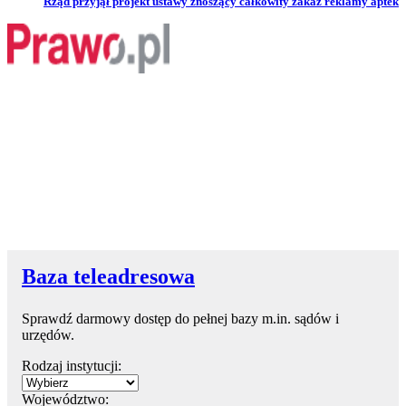
Przejdź do artykułu:
Rząd przyjął projekt ustawy znoszący całkowity zakaz reklamy aptek
Baza teleadresowa
Sprawdź darmowy dostęp do pełnej bazy m.in. sądów i
urzędów.
Rodzaj instytucji:
Województwo: