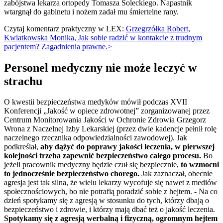
zabójstwa lekarza ortopedy Tomasza Soleckiego. Napastnik
wtargnął do gabinetu i nożem zadał mu śmiertelne rany.
Czytaj komentarz praktyczny w LEX:
Grzegrzółka Robert,
Kwiatkowska Monika, Jak sobie radzić w kontakcie z trudnym
pacjentem? Zagadnienia prawne.>
Personel medyczny nie może leczyć w
strachu
O kwestii bezpieczeństwa medyków mówił podczas XVII
Konferencji „Jakość w opiece zdrowotnej” zorganizowanej przez
Centrum Monitorowania Jakości w Ochronie Zdrowia Grzegorz
Wrona z Naczelnej Izby Lekarskiej (przez dwie kadencje pełnił rolę
naczelnego rzecznika odpowiedzialności zawodowej). Jak
podkreślał,
aby dążyć do poprawy jakości leczenia, w pierwszej
kolejności trzeba zapewnić bezpieczeństwo całego procesu.
Bo
jeżeli pracownik medyczny będzie czuł się bezpiecznie,
to wzmocni
to jednocześnie bezpieczeństwo chorego.
Jak zaznaczał, obecnie
agresja jest tak silna, że wielu lekarzy wycofuje się nawet z mediów
społecznościowych, bo nie potrafią poradzić sobie z hejtem. - Na co
dzień spotykamy się z agresją w stosunku do tych, którzy dbają o
bezpieczeństwo i zdrowie, i którzy mają dbać też o jakość leczenia.
Spotykamy się z agresją werbalną i fizyczną, ogromnym hejtem