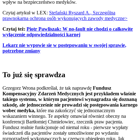
wpływ na bezpieczeństwo medyków.
Czytaj artykuł w LEX:
Stefański Ryszard A., Szczególna
prawnokarna ochrona osób wykonujących zawody medyczne>
Czytaj też:
Piotr Pawliszak: W no-fault nie chodzi o całkowite
wyłączenie odpowiedzialności karnej
Lekarz nie wypowie się w postępowaniu w swojej sprawie,
potrzebne zmiany
To już się sprawdza
Grzegorz Wrona podkreślał, że tak naprawdę
Fundusz
Kompensacyjny Zdarzeń Medycznych jest przykładem właśnie
takiego systemu, w którym pacjentowi wynagradza się doznaną
szkodę, ale jednocześnie nie prowadzi się postępowania karnego
wobec medyka,
które ma zakończyć się jednoznacznym
wskazaniem winnego. Te aspekty omawiał również obecny na
konferencji Bartłomiej Chmielowiec, rzecznik praw pacjenta.
Fundusz realnie funkcjonuje od niemal roku - pierwsze wypłaty
świadczeń dla pacjentów zostały umożliwione po wydaniu
rozporządzeń wykonawczych w czerwcu ubiegłego roku. Jak