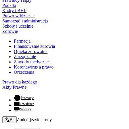
Prawnicy i sądy
Podatki
Kadry i BHP
Prawo w biznesie
Samorząd i administracja
Szkoły i uczelnie
Zdrowie
Farmacja
Finansowanie zdrowia
Opieka zdrowotna
Zarządzanie
Zawody medyczne
Koronawirus a prawo
Orzeczenia
Prawo dla każdego
Akty Prawne
- otwiera się w nowej karcie
Promocje
Newsletter
Podcasty
Zmień język - bieżący:
Zmień język strony
PL