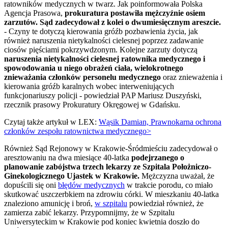
ratowników medycznych w twarz. Jak poinformowała Polska
Agencja Prasowa,
prokuratura postawiła mężczyźnie osiem
zarzutów. Sąd zadecydował z kolei o dwumiesięcznym areszcie.
- Czyny te dotyczą kierowania gróźb pozbawienia życia, jak
również naruszenia nietykalności cielesnej poprzez zadawanie
ciosów pięściami pokrzywdzonym. Kolejne zarzuty dotyczą
naruszenia nietykalności cielesnej ratownika medycznego i
spowodowania u niego obrażeń ciała, wielokrotnego
znieważania członków personelu medycznego
oraz znieważenia i
kierowania gróźb karalnych wobec interweniujących
funkcjonariuszy policji - powiedział PAP Mariusz Duszyński,
rzecznik prasowy Prokuratury Okręgowej w Gdańsku.
Czytaj także artykuł w LEX:
Wąsik Damian, Prawnokarna ochrona
członków zespołu ratownictwa medycznego>
Również Sąd Rejonowy w Krakowie-Śródmieściu zadecydował o
aresztowaniu na dwa miesiące 40-latka
podejrzanego o
planowanie zabójstwa trzech lekarzy ze Szpitala Położniczo-
Ginekologicznego Ujastek w Krakowie.
Mężczyzna uważał, że
dopuścili się oni
błędów medycznych
w trakcie porodu, co miało
skutkować uszczerbkiem na zdrowiu córki. W mieszkaniu 40-latka
znaleziono amunicję i broń,
w szpitalu
powiedział również, że
zamierza zabić lekarzy. Przypomnijmy, że w Szpitalu
Uniwersyteckim w Krakowie pod koniec kwietnia doszło do