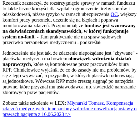
Rzecznik zaznaczył, że rozstrzygnięcie sprawy w ramach funduszu
to także liczne korzyści dla szpitali: ograniczenie liczby sporów i
odszkodowań, niższe ryzyko w ramach ubezpieczenia
OC
, większy
komfort pracy personelu, uczenie się na błędach i poprawa
monitorowania zdarzeń. Przypomniał, że
fundusz jest wzorowany
na doświadczeniach skandynawskich, w której funkcjonuje
system no-fault.
- Tam praktycznie nie ma spraw sądowych
przeciwko personelowi medycznemu - podkreślał.
Jednocześnie nie jest tak, że zdarzenie niepożądane jest "zbywane" -
placówka medyczna ma bowiem
obowiązek wdrożenia działań
naprawczych,
które są kontrolowane przez pracowników biura
RPP. Chmielowiec wyjaśnił, że co do zasady nie ma problemów, by
się z tego wywiązać, a przypadki, w których placówki odmawiają,
są jednostkowe. Wówczas RPP może zresztą sięgnąć po narzędzia
prawne, które przyznał mu ustawodawca, np. stwierdzić naruszanie
zbiorowych praw pacjentów.
Zobacz także szkolenie w LEX:
Młynarski Tomasz, Kompensacja
zdarzeń medycznych i inne zmiany wdrożone nowelizacją ustawy o
prawach pacjenta z 16.06.2023 r.>