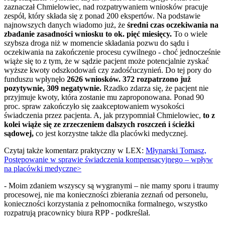
zaznaczał Chmielowiec, nad rozpatrywaniem wniosków pracuje
zespół, który składa się z ponad 200 ekspertów. Na podstawie
najnowszych danych wiadomo już, że
średni czas oczekiwania na
zbadanie zasadności wniosku to ok. pięć miesięcy.
To o wiele
szybsza droga niż w momencie składania pozwu do sądu i
oczekiwania na zakończenie procesu cywilnego - choć jednocześnie
wiąże się to z tym, że w sądzie pacjent może potencjalnie zyskać
wyższe kwoty odszkodowań czy zadośćuczynień. Do tej pory do
funduszu wpłynęło
2626 wniosków. 372 rozpatrzono już
pozytywnie, 309 negatywnie.
Rzadko zdarza się, że pacjent nie
przyjmuje kwoty, która zostanie mu zaproponowana. Ponad 90
proc. spraw zakończyło się zaakceptowaniem wysokości
świadczenia przez pacjenta. A, jak przypomniał Chmielowiec,
to z
kolei wiąże się ze zrzeczeniem dalszych roszczeń i ścieżki
sądowej,
co jest korzystne także dla placówki medycznej.
Czytaj także komentarz praktyczny w LEX:
Młynarski Tomasz,
Postępowanie w sprawie świadczenia kompensacyjnego – wpływ
na placówki medyczne>
- Moim zdaniem wszyscy są wygranymi – nie mamy sporu i traumy
procesowej, nie ma konieczności zbierania zeznań od personelu,
konieczności korzystania z pełnomocnika formalnego, wszystko
rozpatrują pracownicy biura RPP - podkreślał.