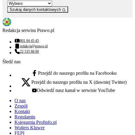
Szukaj danych kontaktowych
Redakcja serwisu Prawo.pl
801 04 45 45
Numer telefonu:
redakcja@prawo.pl
Adres email:
22 535 88 00
Numer telefonu:
Śledź nas
Przejdź do naszego profilu na Facebooku
facebook - otwiera się w nowej karcie
Przejdź do naszego profilu na X (dawniej Twitter)
x - otwiera się w nowej karcie
Odwiedź nasz kanał w serwisie YouTube
youtube - otwiera się w nowej karcie
O nas
Zespół
Kontakt
Regulamin
Księgarnia Profinfo.pl
Wolters Kluwer
FEPI