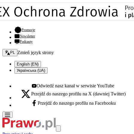
- otwiera się w nowej karcie
Promocje
Newsletter
Podcasty
Zmień język - bieżący:
Zmień język strony
PL
English (EN)
Українська (UA)
Odwiedź nasz kanał w serwisie YouTube
Youtube - otwiera się w nowej karcie
Przejdź do naszego profilu na X (dawniej Twitter)
X - otwiera się w nowej karcie
Przejdź do naszego profilu na Facebooku
Facebook - otwiera się w nowej karcie