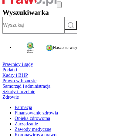
Wyszukiwarka
Szukaj
Nasze serwisy
Prawnicy i sądy
Podatki
Kadry i BHP
Prawo w biznesie
Samorząd i administracja
Szkoły i uczelnie
Zdrowie
Farmacja
Finansowanie zdrowia
Opieka zdrowotna
Zarządzanie
Zawody medyczne
Koronawirus a prawo