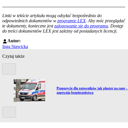
--------------------------------------------------------------------------------------
--------------------------------------------------------
Linki w tekście artykułu mogą odsyłać bezpośrednio do
odpowiednich dokumentów w
programie LEX
. Aby móc przeglądać
te dokumenty, konieczne jest
zalogowanie się do programu
. Dostęp
do treści dokumentów LEX jest zależny od posiadanych licencji.
Autor:
Inga Stawicka
Czytaj także
Poprzedni slide
Przejdź do artykułu:
Propozycje dla ratowników jak plaster na ranę - 
zapewnią bezpieczeństwa
Kolejny slide