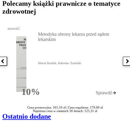
Polecamy książki prawnicze o tematyce
zdrowotnej
Przejdź do: Metodyka obrony lekarza przed sądem lekarskim, Marc
NOWOŚĆ
Metodyka obrony lekarza przed sądem
lekarskim
Poprzednia książka
N
Marcin Burdzik, Radosław Tymiński
10%
Sprawdź
Rabatu
Cena promocyjna: 161,10 zł |
Cena regularna: 179,00 zł
Najniższa cena w ostatnich 30 dniach: 125,31 zł
Ostatnio dodane