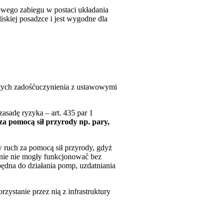
owego zabiegu w postaci układania
skiej posadzce i jest wygodne dla
łotych zadośćuczynienia z ustawowymi
asadę ryzyka – art. 435 par 1
a pomocą sił przyrody np. pary,
 ruch za pomocą sił przyrody, gdyż
alnie nie mogły funkcjonować bez
zbędna do działania pomp, uzdatniania
rzystanie przez nią z infrastruktury