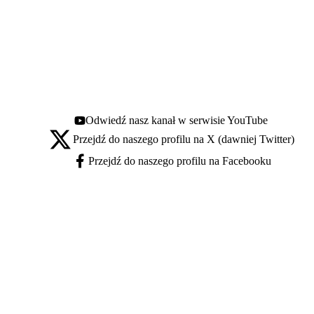
Odwiedź nasz kanał w serwisie YouTube
Youtube - otwiera się w nowej karcie
Przejdź do naszego profilu na X (dawniej Twitter)
X - otwiera się w nowej karcie
Przejdź do naszego profilu na Facebooku
Facebook - otwiera się w nowej karcie