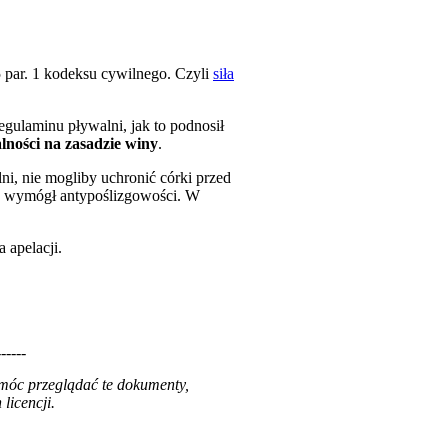
 par. 1 kodeksu cywilnego. Czyli
siła
egulaminu pływalni, jak to podnosił
lności na zasadzie winy
.
ni, nie mogliby uchronić córki przed
ały wymógł antypoślizgowości. W
 apelacji.
------
 móc przeglądać te dokumenty,
licencji.