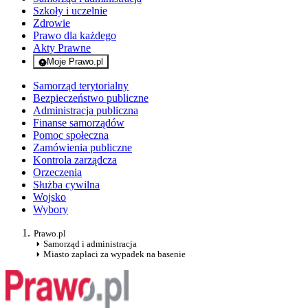
Szkoły i uczelnie
Zdrowie
Prawo dla każdego
Akty Prawne
Moje Prawo.pl
- rejestracja i logowanie do serwisu
Samorząd terytorialny
Bezpieczeństwo publiczne
Administracja publiczna
Finanse samorządów
Pomoc społeczna
Zamówienia publiczne
Kontrola zarządcza
Orzeczenia
Służba cywilna
Wojsko
Wybory
Prawo.pl
Samorząd i administracja
Miasto zapłaci za wypadek na basenie