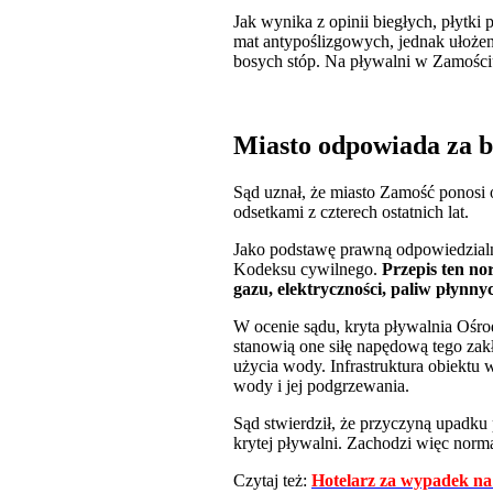
Jak wynika z opinii biegłych, płytk
mat antypoślizgowych, jednak ułożen
bosych stóp. Na pływalni w Zamości
Miasto odpowiada za b
Sąd uznał, że miasto Zamość ponosi 
odsetkami z czterech ostatnich lat.
Jako podstawę prawną odpowiedzialnoś
Kodeksu cywilnego.
Przepis ten no
gazu, elektryczności, paliw płynnyc
W ocenie sądu, kryta pływalnia Ośro
stanowią one siłę napędową tego zak
użycia wody. Infrastruktura obiektu 
wody i jej podgrzewania.
Sąd stwierdził, że przyczyną upadk
krytej pływalni. Zachodzi więc nor
Czytaj też:
Hotelarz za wypadek na