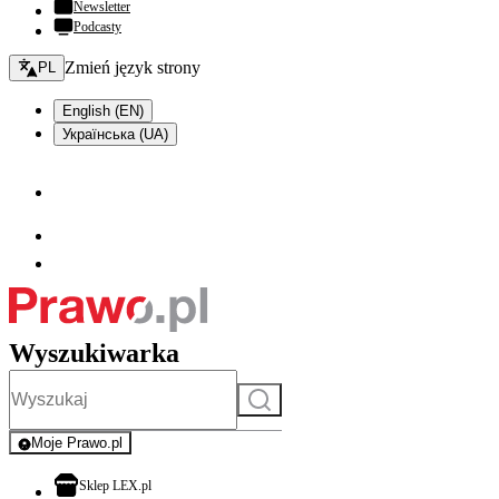
Newsletter
Podcasty
Zmień język - bieżący:
Zmień język strony
PL
English (EN)
Українська (UA)
Wyszukiwarka
Szukaj
Moje Prawo.pl
- rejestracja i logowanie do serwisu
otwiera się w nowej karcie
Sklep LEX.pl