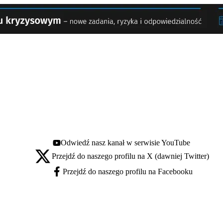
Odwiedź nasz kanał w serwisie YouTube
Youtube - otwiera się w nowej karcie
Przejdź do naszego profilu na X (dawniej Twitter)
X - otwiera się w nowej karcie
Przejdź do naszego profilu na Facebooku
Facebook - otwiera się w nowej karcie