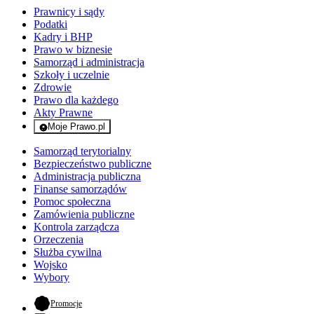
Prawnicy i sądy
Podatki
Kadry i BHP
Prawo w biznesie
Samorząd i administracja
Szkoły i uczelnie
Zdrowie
Prawo dla każdego
Akty Prawne
Moje Prawo.pl
- rejestracja i logowanie do serwisu
Samorząd terytorialny
Bezpieczeństwo publiczne
Administracja publiczna
Finanse samorządów
Pomoc społeczna
Zamówienia publiczne
Kontrola zarządcza
Orzeczenia
Służba cywilna
Wojsko
Wybory
- otwiera się w nowej karcie
Promocje