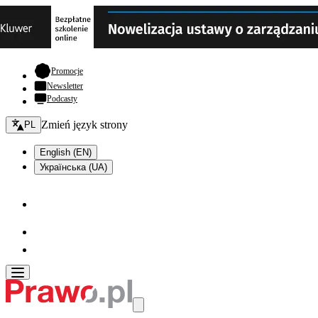
- otwiera się w nowej karcie
Promocje
Newsletter
Podcasty
Zmień język - bieżący:
Zmień język strony
PL
English (EN)
Українська (UA)