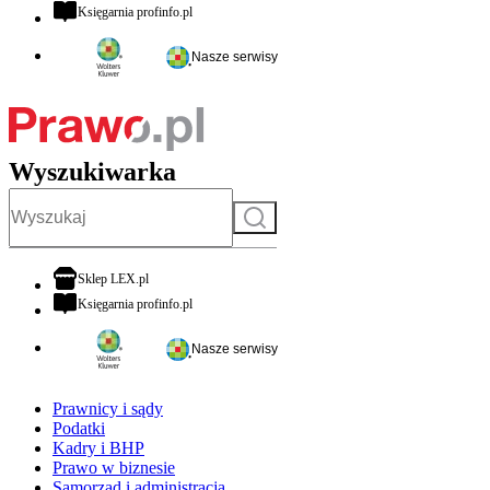
otwiera się w nowej karcie
Księgarnia profinfo.pl
Nasze serwisy
Wyszukiwarka
Szukaj
otwiera się w nowej karcie
Sklep LEX.pl
otwiera się w nowej karcie
Księgarnia profinfo.pl
Nasze serwisy
Prawnicy i sądy
Podatki
Kadry i BHP
Prawo w biznesie
Samorząd i administracja