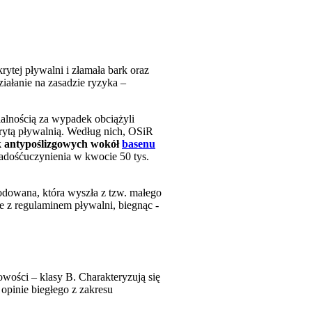
rytej pływalni i złamała bark oraz
iałanie na zasadzie ryzyka –
lnością za wypadek obciążyli
krytą pływalnią. Według nich, OSiR
ek antypoślizgowych wokół
basenu
zadośćuczynienia w kwocie 50 tys.
odowana, która wyszła z tzw. małego
ie z regulaminem pływalni, biegnąc -
owości – klasy B. Charakteryzują się
opinie biegłego z zakresu