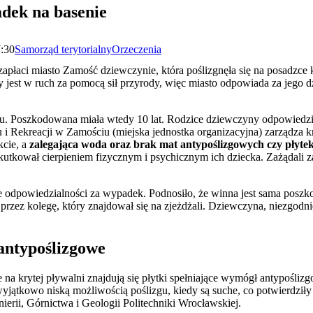
adek na basenie
7:30
Samorząd terytorialny
Orzeczenia
zapłaci miasto Zamość dziewczynie, która poślizgnęła się na posadzce k
jest w ruch za pomocą sił przyrody, więc miasto odpowiada za jego dz
. Poszkodowana miała wtedy 10 lat. Rodzice dziewczyny odpowiedzia
 i Rekreacji w Zamościu (miejska jednostka organizacyjna) zarządza 
kcie, a
zalegająca woda oraz brak mat antypoślizgowych czy płyt
skutkował cierpieniem fizycznym i psychicznym ich dziecka. Zażądali 
ie odpowiedzialności za wypadek. Podnosiło, że winna jest sama poszk
 przez kolegę, który znajdował się na zjeżdżali. Dziewczyna, niezgodn
 antypoślizgowe
na krytej pływalni znajdują się płytki spełniające wymógł antypoślizg
yjątkowo niską możliwością poślizgu, kiedy są suche, co potwierdziły 
erii, Górnictwa i Geologii Politechniki Wrocławskiej.