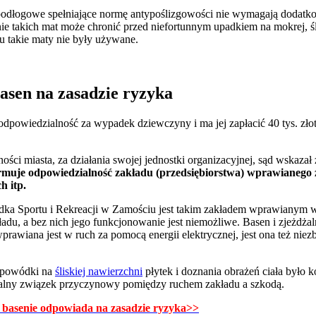
i podłogowe spełniające normę antypoślizgowości nie wymagają dodatk
ie takich mat może chronić przed niefortunnym upadkiem na mokrej, śli
u takie maty nie były używane.
asen na zasadzie ryzyka
odpowiedzialność za wypadek dziewczyny i ma jej zapłacić 40 tys. z
ci miasta, za działania swojej jednostki organizacyjnej, sąd wskazał z
rmuje odpowiedzialność zakładu (przedsiębiorstwa) wprawianego z
h itp.
dka Sportu i Rekreacji w Zamościu jest takim zakładem wprawianym w
ładu, a bez nich jego funkcjonowanie jest niemożliwe. Basen i zjeżdż
wprawiana jest w ruch za pomocą energii elektrycznej, jest ona też nie
u powódki na
śliskiej nawierzchni
płytek i doznania obrażeń ciała było ko
malny związek przyczynowy pomiędzy ruchem zakładu a szkodą.
 basenie odpowiada na zasadzie ryzyka>>