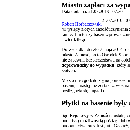
Miasto zapłaci za wyp
Data dodania: 21.07.2019 | 07:30
21.07.2019 | 0
Robert Horbaczewski
40 tysięcy złotych zadośćuczynienia 
ramię. Tamtejszy basen wprowadzany 
stwierdził sąd.
Do wypadku doszło 7 maja 2014 roku
miasto Zamość, bo to Ośrodek Sportu
nie zapewnił bezpieczeństwa na obie
doprowadziły do wypadku
, który 
złotych.
Miasto nie zgodziło się na ponoszen
basenu, a następnie została zawołana
poślizgnęła się i upadła.
Płytki na basenie były
Sąd Rejonowy w Zamościu ustalił, że 
one niską możliwością poślizgu lub w
budownictwa oraz Instytutu Geoinżyni