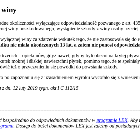
 winy
adne okoliczności wyłączające odpowiedzialność pozwanego z art. 435
znej winy poszkodowanego, wystąpienie szkody z winy osoby trzeciej.
yłącznej winy za zdarzenie wskutek tego, że nie zastosowała się do r
dku nie miała ukończonych 13 lat, a zatem nie ponosi odpowiedzia
trzecich – opiekunów, gdyż nawet, gdyby byli obecni na krytej pływal
utek mokrej i śliskiej nawierzchni płytek, pomimo tego, że te spełni
ówić też o przyczynieniu się powódki do powstania szkody.
o po zapoznaniu się z uzasadnieniem wyroku wycofało się z wniesienia
 dn. 12 luty 2019 sygn. akt I C 112/15
-----------------------------------------------------------------------------------------
łać bezpośrednio do odpowiednich dokumentów w
programie LEX
. Aby
rogramu
. Dostęp do treści dokumentów LEX jest zależny od posiadanych 