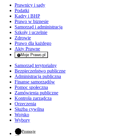
Prawnicy i sądy
Podatki
Kadry i BHP
Prawo w biznesie
Samorząd i administracja
Szkoły i uczelnie
Zdrowie
Prawo dla każdego
Akty Prawne
Moje Prawo.pl
- rejestracja i logowanie do serwisu
Samorząd terytorialny
Bezpieczeństwo publiczne
Administracja publiczna
Finanse samorządów
Pomoc społeczna
Zamówienia publiczne
Kontrola zarządcza
Orzeczenia
Służba cywilna
Wojsko
Wybory
- otwiera się w nowej karcie
Promocje