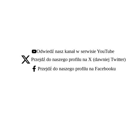
Odwiedź nasz kanał w serwisie YouTube
Youtube - otwiera się w nowej karcie
Przejdź do naszego profilu na X (dawniej Twitter)
X - otwiera się w nowej karcie
Przejdź do naszego profilu na Facebooku
Facebook - otwiera się w nowej karcie