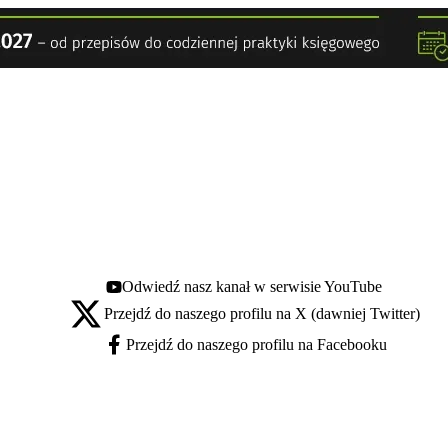
Odwiedź nasz kanał w serwisie YouTube
Youtube - otwiera się w nowej karcie
Przejdź do naszego profilu na X (dawniej Twitter)
X - otwiera się w nowej karcie
Przejdź do naszego profilu na Facebooku
Facebook - otwiera się w nowej karcie