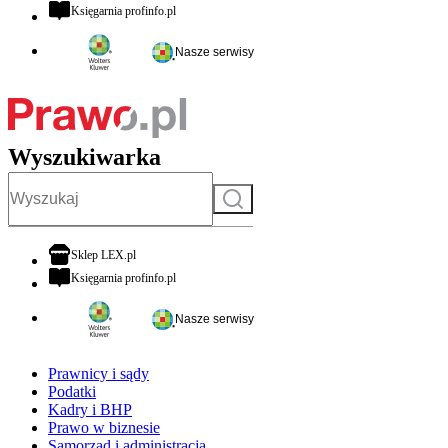
otwiera się w nowej karcie
Księgarnia profinfo.pl
Nasze serwisy
Wyszukiwarka
Szukaj
otwiera się w nowej karcie
Sklep LEX.pl
otwiera się w nowej karcie
Księgarnia profinfo.pl
Nasze serwisy
Prawnicy i sądy
Podatki
Kadry i BHP
Prawo w biznesie
Samorząd i administracja