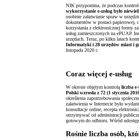
NIK przypomina, że podczas kontroli
wykorzystanie e-usług było niewiel
osobiste załatwianie spraw w urzędz
dokumentów w postaci papierowej, co
korzystania z elektronicznej formy 
usług zamieszczonych na ePUAP. Inn
urzędach. Teraz, po kilku latach kon
Informatyki i 28 urzędów miast i
listopada 2020 r.
Coraz więcej e-usług
W okresie objętym kontrolą
liczba e
Polski wzrosła z 72 (1 stycznia 2016
określenia zapotrzebowania społecz
załatwienia w Internecie było wyda
konsultacje online, recepta elektron
otrzymywać od administracji public
gotowym do odbioru. Wśród udostępn
Rośnie liczba osób, kt