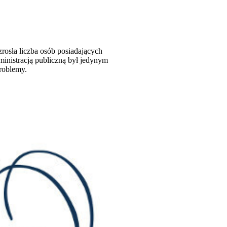
zrosła liczba osób posiadających
ministracją publiczną był jedynym
problemy.