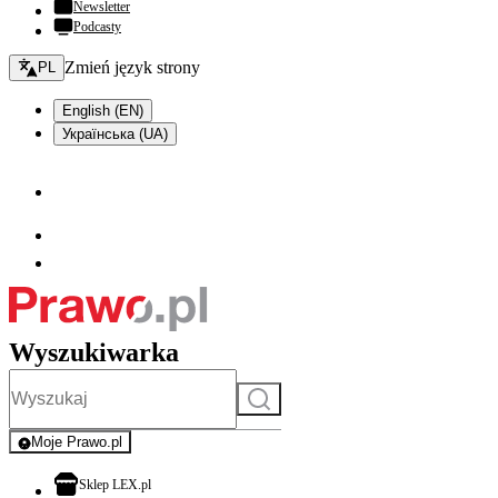
Newsletter
Podcasty
Zmień język - bieżący:
Zmień język strony
PL
English (EN)
Українська (UA)
Wyszukiwarka
Szukaj
Moje Prawo.pl
- rejestracja i logowanie do serwisu
otwiera się w nowej karcie
Sklep LEX.pl