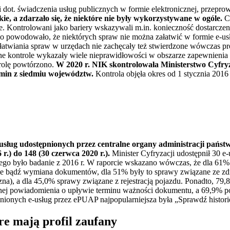
 dot. świadczenia usług publicznych w formie elektronicznej, przepr
kie, a zdarzało się, że niektóre nie były wykorzystywane w ogóle.
Cz
ie. Kontrolowani jako bariery wskazywali m.in. konieczność dostarcze
 powodowało, że niektórych spraw nie można załatwić w formie e-usłu
załatwiania spraw w urzędach nie zachęcały też stwierdzone wówczas p
e kontrole wykazały wiele nieprawidłowości w obszarze zapewnienia 
trolę powtórzono.
W 2020 r. NIK skontrolowała Ministerstwo Cyfry
 gmin z siedmiu województw.
Kontrola objęła okres od 1 stycznia 2016 
-usług udostępnionych przez centralne organy administracji pańs
 r.) do 148 (30 czerwca 2020 r.).
Minister Cyfryzacji udostępnił 30 e
nego było badanie z 2016 r. W raporcie wskazano wówczas, że dla 61%
nie bądź wymiana dokumentów, dla 51% były to sprawy związane ze zdr
iczna), a dla 45,0% sprawy związane z rejestracją pojazdu. Ponadto, 7
znej powiadomienia o upływie terminu ważności dokumentu, a 69,9% 
ionych e-usług przez ePUAP najpopularniejsza była „Sprawdź histori
óre mają profil zaufany