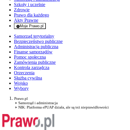
Szkoły i uczelnie
Zdrowie
Prawo dla każdego
Akty Prawne
Moje Prawo.pl
- rejestracja i logowanie do serwisu
Samorząd terytorialny
Bezpieczeństwo publiczne
Administracja publiczna
Finanse samorządów
Pomoc społeczna
Zamówienia publiczne
Kontrola zarządcza
Orzeczenia
Służba cywilna
Wojsko
Wybory
Prawo.pl
Samorząd i administracja
NIK: Platforma ePUAP działa, ale są też nieprawidłowości