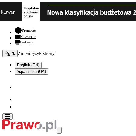
- otwiera się w nowej karcie
Promocje
Newsletter
Podcasty
Zmień język - bieżący:
Zmień język strony
PL
English (EN)
Українська (UA)