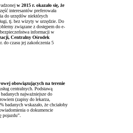
owadzonej
w 2015 r. okazało się, że
ęść interesantów preferowała
nia do urzędów niektórych
gi, tj. bez wizyty w urzędzie. Do
roblemy związane z dostępem do e-
bezpieczeństwa informacji w
zacji, Centralny Ośrodek
r. do czasu jej zakończenia 5
twowej obowiązujących na terenie
-usług centralnych. Podstawą
 badanych najważniejsze do
owiem (zapisy do lekarza,
9,8% badanych wskazało, że chciałoby
powiadomienia o dokumencie
ę pojazdu”.