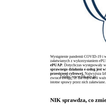
Wystąpienie pandemii COVID-19 i w
załatwianych z wykorzystaniem eP
ePUAP
. Dotychczas występowały wi
sprawnego działania e-usług jest 
przestrzeni cyfrowej.
Najwyższa Izba
Źródło: www.nik.gov.pl
zwraca uwagę, że dla obywateli ważne
istotne sprawy przez nich załatwiane.
NIK sprawdza, co zmien