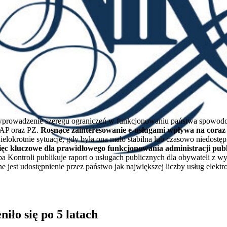
prowadzenie szeregu ograniczeń w funkcjonowaniu państwa spowodo
UAP oraz PZ.
Rosnące zainteresowanie e-usługami wpływa na coraz 
elokrotnie sytuacje, gdy była ona mało stabilna lub czasowo niedostę
więc kluczowe dla prawidłowego funkcjonowania administracji pub
 Kontroli publikuje raport o usługach publicznych dla obywateli z 
 jest udostępnienie przez państwo jak największej liczby usług elekt
iło się po 5 latach