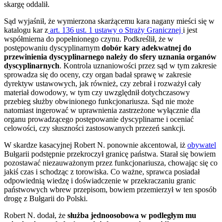
skargę oddalił.
Sąd wyjaśnił, że wymierzona skarżącemu kara nagany mieści się w
katalogu kar z
art. 136 ust. 1 ustawy o Straży Granicznej
i jest
współmierna do popełnionego czynu. Podkreślił, że w
postępowaniu dyscyplinarnym
dobór kary adekwatnej do
przewinienia dyscyplinarnego należy do sfery uznania organów
dyscyplinarnych
. Kontrola uznaniowości przez sąd w tym zakresie
sprowadza się do oceny, czy organ badał sprawę w zakresie
dyrektyw ustawowych, jak również, czy zebrał i rozważył cały
materiał dowodowy, w tym czy uwzględnił dotychczasowy
przebieg służby obwinionego funkcjonariusza. Sąd nie może
natomiast ingerować w uprawnienia zastrzeżone wyłącznie dla
organu prowadzącego postępowanie dyscyplinarne i oceniać
celowości, czy słuszności zastosowanych przezeń sankcji.
W skardze kasacyjnej Robert N. ponownie akcentował, iż
obywatel
Bułgarii podstępnie przekroczył granicę państwa. Starał się bowiem
pozostawać niezauważonym przez funkcjonariusza, chowając się co
jakiś czas i schodząc z torowiska. Co ważne, sprawca posiadał
odpowiednią wiedzę i doświadczenie w przekraczaniu granic
państwowych wbrew przepisom, bowiem przemierzył w ten sposób
drogę z Bułgarii do Polski.
Robert N. dodał, że
służba jednoosobowa w podległym mu