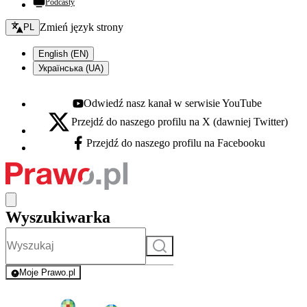
Podcasty
Zmień język - bieżący:
Zmień język strony
PL
English (EN)
Українська (UA)
Odwiedź nasz kanał w serwisie YouTube
Youtube - otwiera się w nowej karcie
Przejdź do naszego profilu na X (dawniej Twitter)
X - otwiera się w nowej karcie
Przejdź do naszego profilu na Facebooku
Facebook - otwiera się w nowej karcie
Wyszukiwarka
Szukaj
Moje Prawo.pl
- rejestracja i logowanie do serwisu