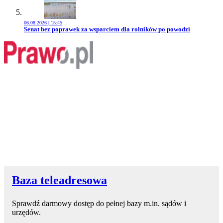
06.08.2026 | 15:45
Przejdź do artykułu:
Senat bez poprawek za wsparciem dla rolników po powodzi
Baza teleadresowa
Sprawdź darmowy dostęp do pełnej bazy m.in. sądów i
urzędów.