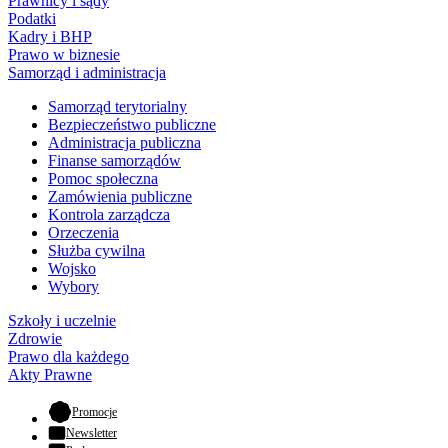
Prawnicy i sądy
Podatki
Kadry i BHP
Prawo w biznesie
Samorząd i administracja
Samorząd terytorialny
Bezpieczeństwo publiczne
Administracja publiczna
Finanse samorządów
Pomoc społeczna
Zamówienia publiczne
Kontrola zarządcza
Orzeczenia
Służba cywilna
Wojsko
Wybory
Szkoły i uczelnie
Zdrowie
Prawo dla każdego
Akty Prawne
- otwiera się w nowej karcie
Promocje
Newsletter