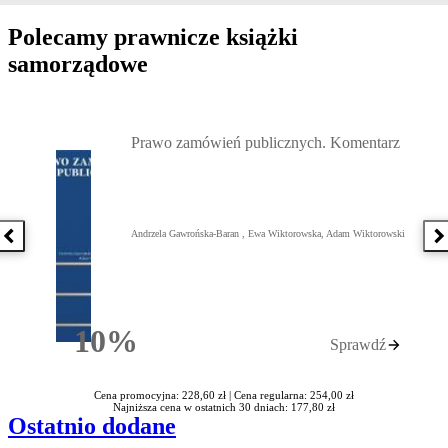
Polecamy prawnicze książki
samorządowe
Przejdź do: Prawo zamówień publicznych. Komentarz, Andrzela G
Prawo zamówień publicznych. Komentarz
Andrzela Gawrońska-Baran , Ewa Wiktorowska, Adam Wiktorowski
Poprzednia książka
N
10%
Sprawdź
Rabatu
Cena promocyjna: 228,60 zł |
Cena regularna: 254,00 zł
Najniższa cena w ostatnich 30 dniach: 177,80 zł
Ostatnio dodane