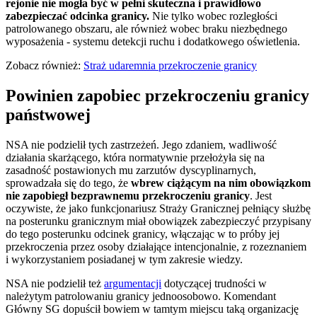
rejonie nie mogła być w pełni skuteczna i prawidłowo
zabezpieczać odcinka granicy.
Nie tylko wobec rozległości
patrolowanego obszaru, ale również wobec braku niezbędnego
wyposażenia - systemu detekcji ruchu i dodatkowego oświetlenia.
Zobacz również:
Straż udaremnia przekroczenie granicy
Powinien zapobiec przekroczeniu granicy
państwowej
NSA nie podzielił tych zastrzeżeń. Jego zdaniem, wadliwość
działania skarżącego, która normatywnie przełożyła się na
zasadność postawionych mu zarzutów dyscyplinarnych,
sprowadzała się do tego, że
wbrew ciążącym na nim obowiązkom
nie zapobiegł bezprawnemu przekroczeniu granicy
. Jest
oczywiste, że jako funkcjonariusz Straży Granicznej pełniący służbę
na posterunku granicznym miał obowiązek zabezpieczyć przypisany
do tego posterunku odcinek granicy, włączając w to próby jej
przekroczenia przez osoby działające intencjonalnie, z rozeznaniem
i wykorzystaniem posiadanej w tym zakresie wiedzy.
NSA nie podzielił też
argumentacji
dotyczącej trudności w
należytym patrolowaniu granicy jednoosobowo. Komendant
Główny SG dopuścił bowiem w tamtym miejscu taką organizację