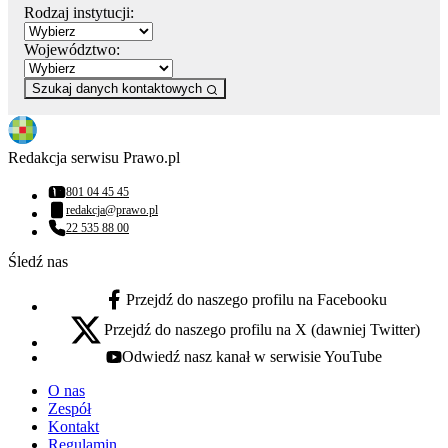
Rodzaj instytucji:
Województwo:
Szukaj danych kontaktowych
Redakcja serwisu Prawo.pl
801 04 45 45
Numer telefonu:
redakcja@prawo.pl
Adres email:
22 535 88 00
Numer telefonu:
Śledź nas
Przejdź do naszego profilu na Facebooku
facebook - otwiera się w nowej karcie
Przejdź do naszego profilu na X (dawniej Twitter)
x - otwiera się w nowej karcie
Odwiedź nasz kanał w serwisie YouTube
youtube - otwiera się w nowej karcie
O nas
Zespół
Kontakt
Regulamin