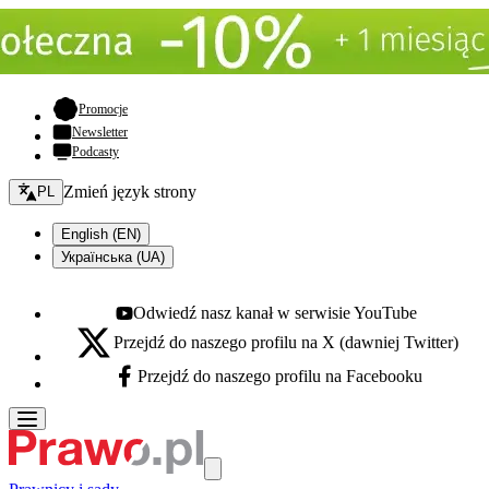
- otwiera się w nowej karcie
Promocje
Newsletter
Podcasty
Zmień język - bieżący:
Zmień język strony
PL
English (EN)
Українська (UA)
Odwiedź nasz kanał w serwisie YouTube
Youtube - otwiera się w nowej karcie
Przejdź do naszego profilu na X (dawniej Twitter)
X - otwiera się w nowej karcie
Przejdź do naszego profilu na Facebooku
Facebook - otwiera się w nowej karcie