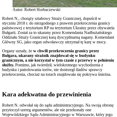
Autor: Robert Horbaczewski
Robert N., chorąży sztabowy Straży Granicznej, dopuścił w
styczniu 2018 r. do niezgodnego z prawem przekroczenia granicy
państwowej z terytorium RP na terytorium Ukrainy przez obywatela
Bułgarii. Został za to ukarany przez Komendanta Nadbużańskiego
Oddziału Straży Granicznej karą dyscyplinarną nagany. Komendant
Główny SG, jako organ odwoławczy utrzymał tę karę w mocy.
Organy uznały, że
w chwili przekroczenia granicy przez
Bułgara, ukarany strażnik znajdował się w budynku
granicznym, a nie korzystał w tym czasie z przerwy w pełnieniu
służby.
Pomimo, jak twierdził, wielokrotnego wychodzenia z
budynku i patrolowania torów, nie dostrzegł śladów sprawcy
przekroczenia, chociaż na torach znajdowała się pokrywa śnieżna.
Kara adekwatna do przewinienia
Robert N. odwołał się do sądu administracyjnego. Na swoją obronę
przytoczył szereg argumentów, ale nie przekonały one
Wojewódzkiego Sądu Administracyjnego w Warszawie, który jego