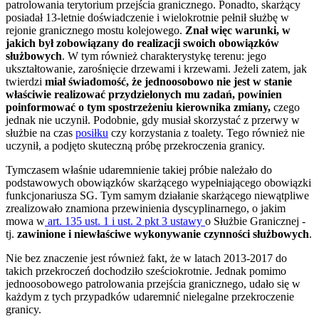
patrolowania terytorium przejścia granicznego. Ponadto, skarżący
posiadał 13-letnie doświadczenie i wielokrotnie pełnił służbę w
rejonie granicznego mostu kolejowego.
Znał więc warunki, w
jakich był zobowiązany do realizacji swoich obowiązków
służbowych
. W tym również charakterystykę terenu: jego
ukształtowanie, zarośnięcie drzewami i krzewami. Jeżeli zatem, jak
twierdzi
miał świadomość, że jednoosobowo nie jest w stanie
właściwie realizować przydzielonych mu zadań, powinien
poinformować o tym spostrzeżeniu kierownika zmiany,
czego
jednak nie uczynił. Podobnie, gdy musiał skorzystać z przerwy w
służbie na czas
posiłku
czy korzystania z toalety. Tego również nie
uczynił, a podjęto skuteczną próbę przekroczenia granicy.
Tymczasem właśnie udaremnienie takiej próbie należało do
podstawowych obowiązków skarżącego wypełniającego obowiązki
funkcjonariusza SG. Tym samym działanie skarżącego niewątpliwe
zrealizowało znamiona przewinienia dyscyplinarnego, o jakim
mowa w
art. 135 ust. 1 i ust. 2 pkt 3 ustawy
o Służbie Granicznej -
tj.
zawinione i niewłaściwe wykonywanie czynności służbowych
.
Nie bez znaczenie jest również fakt, że w latach 2013-2017 do
takich przekroczeń dochodziło sześciokrotnie. Jednak pomimo
jednoosobowego patrolowania przejścia granicznego, udało się w
każdym z tych przypadków udaremnić nielegalne przekroczenie
granicy.