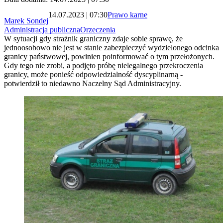
14.07.2023 | 07:30
Prawo karne
Marek Sondej
Administracja publiczna
Orzeczenia
W sytuacji gdy strażnik graniczny zdaje sobie sprawę, że
jednoosobowo nie jest w stanie zabezpieczyć wydzielonego odcinka
granicy państwowej, powinien poinformować o tym przełożonych.
Gdy tego nie zrobi, a podjęto próbę nielegalnego przekroczenia
granicy, może ponieść odpowiedzialność dyscyplinarną -
potwierdził to niedawno Naczelny Sąd Administracyjny.