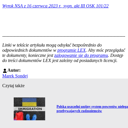
Wyrok NSA z 16 czerwca 2023 r., sygn. akt III OSK 101/22
--------------------------------------------------------------------------------------
--------------------------------------------------------
Linki w tekście artykułu mogą odsyłać bezpośrednio do
odpowiednich dokumentów w
programie LEX
. Aby móc przeglądać
te dokumenty, konieczne jest
zalogowanie się do programu
. Dostęp
do treści dokumentów LEX jest zależny od posiadanych licencji.
Autor:
Marek Sondej
Czytaj także
Przejdź do artykułu:
Polska uszczelni unijny system powrotów nielega
przebywających cudzoziemców