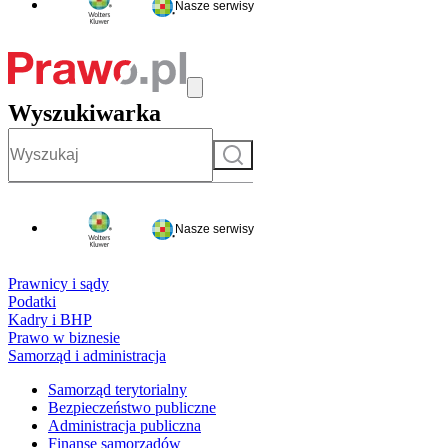
Nasze serwisy
Wyszukiwarka
Szukaj
Nasze serwisy
Prawnicy i sądy
Podatki
Kadry i BHP
Prawo w biznesie
Samorząd i administracja
Samorząd terytorialny
Bezpieczeństwo publiczne
Administracja publiczna
Finanse samorządów