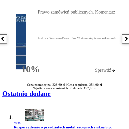
Przejdź do: Prawo zamówień publicznych. Komentarz, Andrzela G
Prawo zamówień publicznych. Komentarz
Andrzela Gawrońska-Baran , Ewa Wiktorowska, Adam Wiktorowski
Poprzednia książka
N
10%
Sprawdź
Rabatu
Cena promocyjna: 228,60 zł |
Cena regularna: 254,00 zł
Najniższa cena w ostatnich 30 dniach: 177,80 zł
Ostatnio dodane
05:30
Przejdź do artykułu:
Rozporządzenie o przydziałach mobilizacyjnych zniknęło po