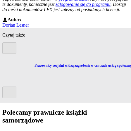
te dokumenty, konieczne jest
zalogowanie się do programu
. Dostęp
do treści dokumentów LEX jest zależny od posiadanych licencji.
Autor:
Dorian Lesner
Czytaj także
Poprzedni slide
Przejdź do artykułu:
Pracownicy socjalni widzą zagrożenie w centrach usług społeczn
Kolejny slide
Polecamy prawnicze książki
samorządowe