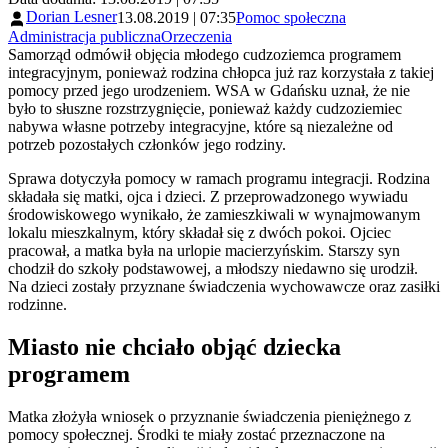
Dorian Lesner
13.08.2019 | 07:35
Pomoc społeczna
Administracja publiczna
Orzeczenia
Samorząd odmówił objęcia młodego cudzoziemca programem
integracyjnym, ponieważ rodzina chłopca już raz korzystała z takiej
pomocy przed jego urodzeniem. WSA w Gdańsku uznał, że nie
było to słuszne rozstrzygnięcie, ponieważ każdy cudzoziemiec
nabywa własne potrzeby integracyjne, które są niezależne od
potrzeb pozostałych członków jego rodziny.
Sprawa dotyczyła pomocy w ramach programu integracji. Rodzina
składała się matki, ojca i dzieci. Z przeprowadzonego wywiadu
środowiskowego wynikało, że zamieszkiwali w wynajmowanym
lokalu mieszkalnym, który składał się z dwóch pokoi. Ojciec
pracował, a matka była na urlopie macierzyńskim. Starszy syn
chodził do szkoły podstawowej, a młodszy niedawno się urodził.
Na dzieci zostały przyznane świadczenia wychowawcze oraz zasiłki
rodzinne.
Miasto nie chciało objąć dziecka
programem
Matka złożyła wniosek o przyznanie świadczenia pieniężnego z
pomocy społecznej. Środki te miały zostać przeznaczone na