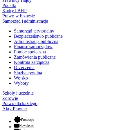
Prawnicy i sądy
Podatki
Kadry i BHP
Prawo w biznesie
Samorząd i administracja
Samorząd terytorialny
Bezpieczeństwo publiczne
Administracja publiczna
Finanse samorządów
Pomoc społeczna
Zamówienia publiczne
Kontrola zarządcza
Orzeczenia
Służba cywilna
Wojsko
Wybory
Szkoły i uczelnie
Zdrowie
Prawo dla każdego
Akty Prawne
- otwiera się w nowej karcie
Promocje
Newsletter