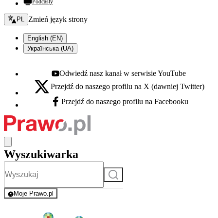
Podcasty
Zmień język - bieżący:
Zmień język strony
PL
English (EN)
Українська (UA)
Odwiedź nasz kanał w serwisie YouTube
Youtube - otwiera się w nowej karcie
Przejdź do naszego profilu na X (dawniej Twitter)
X - otwiera się w nowej karcie
Przejdź do naszego profilu na Facebooku
Facebook - otwiera się w nowej karcie
Wyszukiwarka
Szukaj
Moje Prawo.pl
- rejestracja i logowanie do serwisu