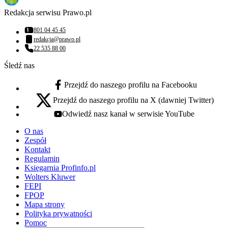
Redakcja serwisu Prawo.pl
801 04 45 45
Numer telefonu:
redakcja@prawo.pl
Adres email:
22 535 88 00
Numer telefonu:
Śledź nas
Przejdź do naszego profilu na Facebooku
facebook - otwiera się w nowej karcie
Przejdź do naszego profilu na X (dawniej Twitter)
x - otwiera się w nowej karcie
Odwiedź nasz kanał w serwisie YouTube
youtube - otwiera się w nowej karcie
O nas
Zespół
Kontakt
Regulamin
Księgarnia Profinfo.pl
Wolters Kluwer
FEPI
FPOP
Mapa strony
Polityka prywatności
Pomoc