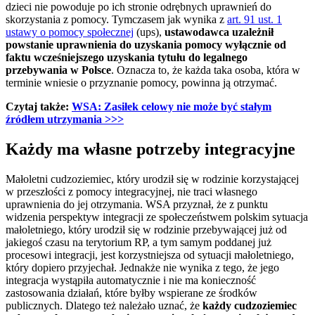
dzieci nie powoduje po ich stronie odrębnych uprawnień do
skorzystania z pomocy. Tymczasem jak wynika z
art. 91 ust. 1
ustawy o pomocy społecznej
(ups),
ustawodawca uzależnił
powstanie uprawnienia do uzyskania pomocy wyłącznie od
faktu wcześniejszego uzyskania tytułu do legalnego
przebywania w Polsce
. Oznacza to, że każda taka osoba, która w
terminie wniesie o przyznanie pomocy, powinna ją otrzymać.
Czytaj także:
WSA: Zasiłek celowy nie może być stałym
źródłem utrzymania >>>
Każdy ma własne potrzeby integracyjne
Małoletni cudzoziemiec, który urodził się w rodzinie korzystającej
w przeszłości z pomocy integracyjnej, nie traci własnego
uprawnienia do jej otrzymania. WSA przyznał, że z punktu
widzenia perspektyw integracji ze społeczeństwem polskim sytuacja
małoletniego, który urodził się w rodzinie przebywającej już od
jakiegoś czasu na terytorium RP, a tym samym poddanej już
procesowi integracji, jest korzystniejsza od sytuacji małoletniego,
który dopiero przyjechał. Jednakże nie wynika z tego, że jego
integracja wystąpiła automatycznie i nie ma konieczność
zastosowania działań, które byłby wspierane ze środków
publicznych. Dlatego też należało uznać, że
każdy cudzoziemiec