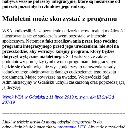
nabywa własne potrzeby integracyjne, które są niezależne od
potrzeb pozostałych członków jego rodziny
.
Małoletni może skorzystać z programu
WSA podkreślił, że zapewnienie cudzoziemcowi realnej możliwości
integrowania się ze społeczeństwem pozostaje w interesie
społecznym. Natomiast
fakt zrealizowania przez jego rodzinę
programu integracyjnego przed jego urodzeniem, nie stoi na
przeszkodzie, aby wdrożyć kolejny program, który będzie
dotyczył wyłącznie małoletniego
. Sąd wskazał, że zakres
podmiotowy pomiędzy tymi dwoma programami integracyjnymi
będzie się różnił, więc nie występuje ryzyko naruszenia zasady
jednokrotnego obejmowania danego cudzoziemca tego rodzaju
programem. Mając powyższe na uwadze, Wojewódzki Sąd
Administracyjny w Gdańsku uchylił zaskarżoną oraz poprzedzającą
ją decyzję.
Wyrok WSA w Gdańsku z 11 lipca 2019 r., sygn. akt III SA/Gd
287/19
--------------------------------------------------------------------------------------
--------------------------------------------------------
Linki w tekście artykułu mogą odsyłać bezpośrednio do
odpowiednich dokumentów w
programie LEX
. Aby móc przeglądać