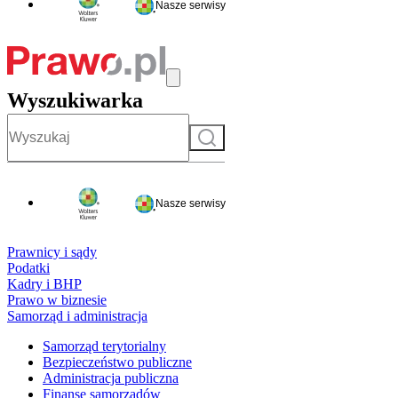
Nasze serwisy
Wyszukiwarka
Szukaj
Nasze serwisy
Prawnicy i sądy
Podatki
Kadry i BHP
Prawo w biznesie
Samorząd i administracja
Samorząd terytorialny
Bezpieczeństwo publiczne
Administracja publiczna
Finanse samorządów