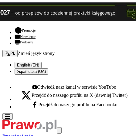
- otwiera się w nowej karcie
Promocje
Newsletter
Podcasty
Zmień język - bieżący:
Zmień język strony
PL
English (EN)
Українська (UA)
Odwiedź nasz kanał w serwisie YouTube
Youtube - otwiera się w nowej karcie
Przejdź do naszego profilu na X (dawniej Twitter)
X - otwiera się w nowej karcie
Przejdź do naszego profilu na Facebooku
Facebook - otwiera się w nowej karcie