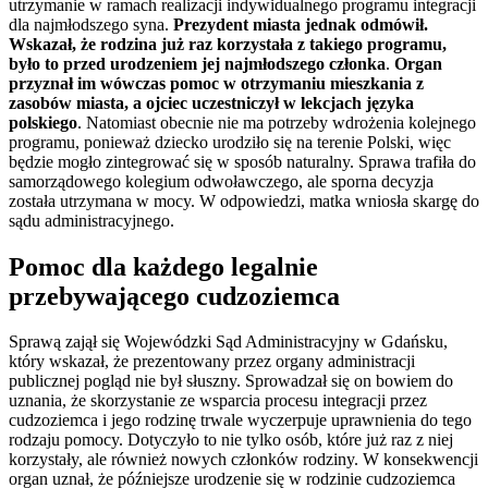
utrzymanie w ramach realizacji indywidualnego programu integracji
dla najmłodszego syna.
Prezydent miasta jednak odmówił.
Wskazał, że rodzina już raz korzystała z takiego programu,
było to przed urodzeniem jej najmłodszego członka
.
Organ
przyznał im wówczas pomoc w otrzymaniu mieszkania z
zasobów miasta, a ojciec uczestniczył w lekcjach języka
polskiego
. Natomiast obecnie nie ma potrzeby wdrożenia kolejnego
programu, ponieważ dziecko urodziło się na terenie Polski, więc
będzie mogło zintegrować się w sposób naturalny. Sprawa trafiła do
samorządowego kolegium odwoławczego, ale sporna decyzja
została utrzymana w mocy. W odpowiedzi, matka wniosła skargę do
sądu administracyjnego.
Pomoc dla każdego legalnie
przebywającego cudzoziemca
Sprawą zajął się Wojewódzki Sąd Administracyjny w Gdańsku,
który wskazał, że prezentowany przez organy administracji
publicznej pogląd nie był słuszny. Sprowadzał się on bowiem do
uznania, że skorzystanie ze wsparcia procesu integracji przez
cudzoziemca i jego rodzinę trwale wyczerpuje uprawnienia do tego
rodzaju pomocy. Dotyczyło to nie tylko osób, które już raz z niej
korzystały, ale również nowych członków rodziny. W konsekwencji
organ uznał, że późniejsze urodzenie się w rodzinie cudzoziemca