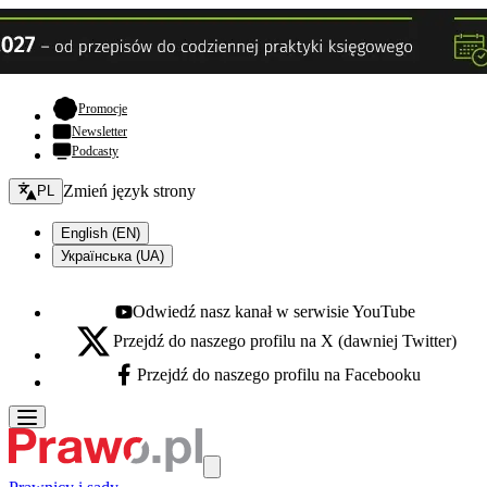
- otwiera się w nowej karcie
Promocje
Newsletter
Podcasty
Zmień język - bieżący:
Zmień język strony
PL
English (EN)
Українська (UA)
Odwiedź nasz kanał w serwisie YouTube
Youtube - otwiera się w nowej karcie
Przejdź do naszego profilu na X (dawniej Twitter)
X - otwiera się w nowej karcie
Przejdź do naszego profilu na Facebooku
Facebook - otwiera się w nowej karcie