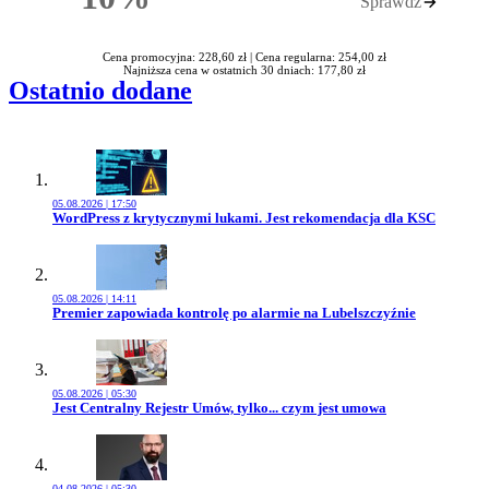
Sprawdź
Rabatu
Cena promocyjna: 228,60 zł |
Cena regularna: 254,00 zł
Najniższa cena w ostatnich 30 dniach: 177,80 zł
Ostatnio dodane
05.08.2026 | 17:50
Przejdź do artykułu:
WordPress z krytycznymi lukami. Jest rekomendacja dla KSC
05.08.2026 | 14:11
Przejdź do artykułu:
Premier zapowiada kontrolę po alarmie na Lubelszczyźnie
05.08.2026 | 05:30
Przejdź do artykułu:
Jest Centralny Rejestr Umów, tylko... czym jest umowa
04.08.2026 | 05:30