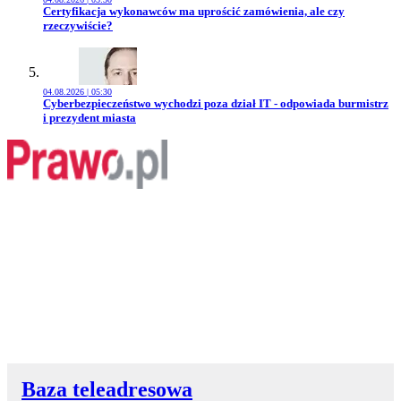
Przejdź do artykułu:
Certyfikacja wykonawców ma uprościć zamówienia, ale czy
rzeczywiście?
04.08.2026 | 05:30
Przejdź do artykułu:
Cyberbezpieczeństwo wychodzi poza dział IT - odpowiada burmistrz
i prezydent miasta
Baza teleadresowa