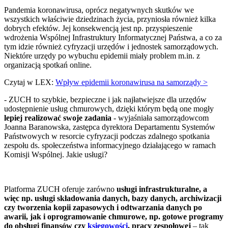
Pandemia koronawirusa, oprócz negatywnych skutków we
wszystkich właściwie dziedzinach życia, przyniosła również kilka
dobrych efektów. Jej konsekwencją jest np. przyspieszenie
wdrożenia Wspólnej Infrastruktury Informatycznej Państwa, a co za
tym idzie również cyfryzacji urzędów i jednostek samorządowych.
Niektóre urzędy po wybuchu epidemii miały problem m.in. z
organizacją spotkań online.
Czytaj w LEX:
Wpływ epidemii koronawirusa na samorządy >
- ZUCH to szybkie, bezpieczne i jak najłatwiejsze dla urzędów
udostępnienie usług chmurowych, dzięki którym będą one mogły
lepiej realizować swoje zadania
- wyjaśniała samorządowcom
Joanna Baranowska, zastępca dyrektora Departamentu Systemów
Państwowych w resorcie cyfryzacji podczas zdalnego spotkania
zespołu ds. społeczeństwa informacyjnego działającego w ramach
Komisji Wspólnej. Jakie usługi?
Platforma ZUCH oferuje zarówno
usługi infrastrukturalne, a
więc np. usługi składowania danych, bazy danych, archiwizacji
czy tworzenia kopii zapasowych i odtwarzania danych po
awarii, jak i oprogramowanie chmurowe, np. gotowe programy
do obsługi finansów czy
księgowości
, pracy zespołowej
– tak