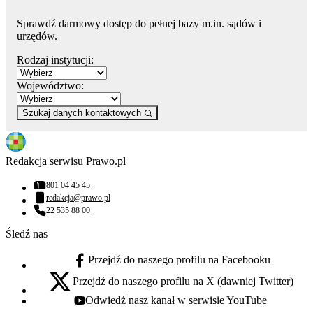
Sprawdź darmowy dostęp do pełnej bazy m.in. sądów i
urzędów.
Rodzaj instytucji:
Województwo:
Szukaj danych kontaktowych
Redakcja serwisu Prawo.pl
801 04 45 45
Numer telefonu:
redakcja@prawo.pl
Adres email:
22 535 88 00
Numer telefonu:
Śledź nas
Przejdź do naszego profilu na Facebooku
facebook - otwiera się w nowej karcie
Przejdź do naszego profilu na X (dawniej Twitter)
x - otwiera się w nowej karcie
Odwiedź nasz kanał w serwisie YouTube
youtube - otwiera się w nowej karcie