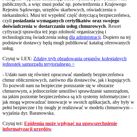
publicznych, a więc musi podać np. potwierdzenia z Krajowego
Rejestru Sądowego, urzędów skarbowych, oświadczenia o
niekaralności. Musi też wypełnić część dotyczącą bezpieczeństwa,
czyli
posiadania wymaganych certyfikatów oraz swojego
doświadczenia w dostarczaniu usług chmurowych
. Resort
cyfryzacji sprawdza też jego zdolność organizacyjną i
technologiczną świadczenia usług
dla administracji
. Dopiero na tej
podstawie dostawcy będą mogli publikować katalog oferowanych
usług.
Czytaj w LEX:
Zdalny tryb obradowania organów kolegialnych
jednostek samorządu terytorialnego >
- Udało nam się również opracować standardy bezpieczeństwa
chmur obliczeniowych, zarówno dla dostawców, jak i kupujących.
To pozwoli nam na bezpieczne poruszanie się w obszarze
chmurowym, a jednocześnie umożliwi sprawdzanie samorządom,
na jakim poziomie bezpieczeństwa są ich systemy informatyczne i
jak mogą wprowadzać innowacje w swoich aplikacjach, aby były w
pełni bezpieczne i by mogły je realizować w modelu chmurowym –
wyjaśnia dyr. Baranowska.
Czytaj też:
Epidemia może wpłynąć na upowszechnienie
informatyzacji urzędów