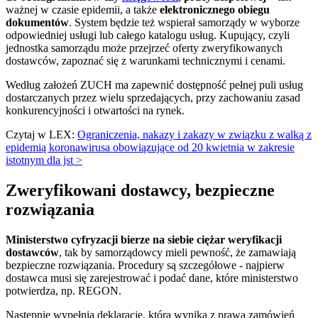
ważnej w czasie epidemii, a także
elektronicznego obiegu
dokumentów
. System będzie też wspierał samorządy w wyborze
odpowiedniej usługi lub całego katalogu usług. Kupujący, czyli
jednostka samorządu może przejrzeć oferty zweryfikowanych
dostawców, zapoznać się z warunkami technicznymi i cenami.
Według założeń ZUCH ma zapewnić dostępność pełnej puli usług
dostarczanych przez wielu sprzedających, przy zachowaniu zasad
konkurencyjności i otwartości na rynek.
Czytaj w LEX:
Ograniczenia, nakazy i zakazy w związku z walką z
epidemią koronawirusa obowiązujące od 20 kwietnia w zakresie
istotnym dla jst >
Zweryfikowani dostawcy, bezpieczne
rozwiązania
Ministerstwo cyfryzacji bierze na siebie ciężar weryfikacji
dostawców
, tak by samorządowcy mieli pewność, że zamawiają
bezpieczne rozwiązania. Procedury są szczegółowe - najpierw
dostawca musi się zarejestrować i podać dane, które ministerstwo
potwierdza, np. REGON.
Następnie wypełnia deklarację, która wynika z prawa zamówień