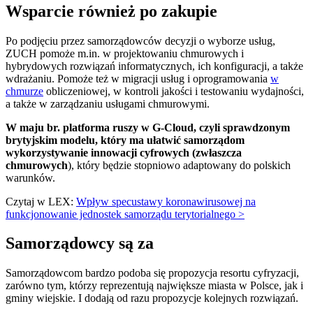
Wsparcie również po zakupie
Po podjęciu przez samorządowców decyzji o wyborze usług,
ZUCH pomoże m.in. w projektowaniu chmurowych i
hybrydowych rozwiązań informatycznych, ich konfiguracji, a także
wdrażaniu. Pomoże też w migracji usług i oprogramowania
w
chmurze
obliczeniowej, w kontroli jakości i testowaniu wydajności,
a także w zarządzaniu usługami chmurowymi.
W maju br. platforma ruszy w G-Cloud, czyli sprawdzonym
brytyjskim modelu, który ma ułatwić samorządom
wykorzystywanie innowacji cyfrowych (zwłaszcza
chmurowych
), który będzie stopniowo adaptowany do polskich
warunków.
Czytaj w LEX:
Wpływ specustawy koronawirusowej na
funkcjonowanie jednostek samorządu terytorialnego >
Samorządowcy są za
Samorządowcom bardzo podoba się propozycja resortu cyfryzacji,
zarówno tym, którzy reprezentują największe miasta w Polsce, jak i
gminy wiejskie. I dodają od razu propozycje kolejnych rozwiązań.