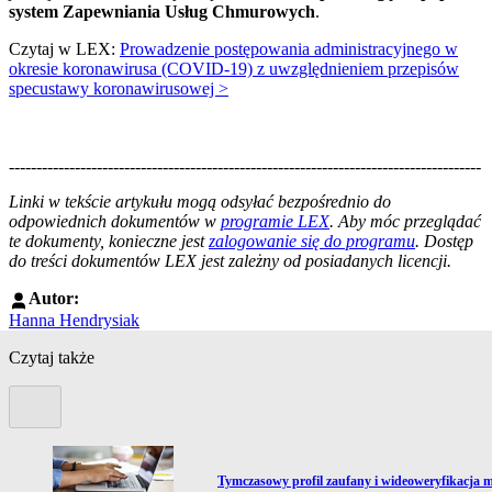
system Zapewniania Usług Chmurowych
.
Czytaj w LEX:
Prowadzenie postępowania administracyjnego w
okresie koronawirusa (COVID-19) z uwzględnieniem przepisów
specustawy koronawirusowej >
--------------------------------------------------------------------------------------
--------------------------------------------------------
Linki w tekście artykułu mogą odsyłać bezpośrednio do
odpowiednich dokumentów w
programie LEX
. Aby móc przeglądać
te dokumenty, konieczne jest
zalogowanie się do programu
. Dostęp
do treści dokumentów LEX jest zależny od posiadanych licencji.
Autor:
Hanna Hendrysiak
Czytaj także
Poprzedni slide
Przejdź do artykułu:
Tymczasowy profil zaufany i wideoweryfikacja 