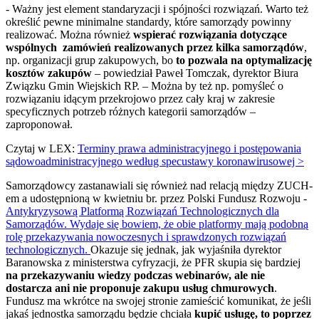
- Ważny jest element standaryzacji i spójności rozwiązań. Warto też
określić pewne minimalne standardy, które samorządy powinny
realizować. Można również
wspierać rozwiązania dotyczące
wspólnych zamówień realizowanych przez kilka samorządów
,
np. organizacji grup zakupowych, bo
to pozwala na optymalizację
kosztów zakupów
– powiedział Paweł Tomczak, dyrektor Biura
Związku Gmin Wiejskich RP. – Można by też np. pomyśleć o
rozwiązaniu idącym przekrojowo przez cały kraj w zakresie
specyficznych potrzeb różnych kategorii samorządów –
zaproponował.
Czytaj w LEX:
Terminy prawa administracyjnego i postępowania
sądowoadministracyjnego według specustawy koronawirusowej >
Samorządowcy zastanawiali się również nad relacją między ZUCH-
em a udostępnioną w kwietniu br. przez Polski Fundusz Rozwoju -
Antykryzysową Platformą Rozwiązań Technologicznych dla
Samorządów. Wydaje się bowiem, że obie platformy mają podobną
rolę przekazywania nowoczesnych i sprawdzonych rozwiązań
technologicznych.
Okazuje się jednak, jak wyjaśniła dyrektor
Baranowska z ministerstwa cyfryzacji, że PFR skupia się bardziej
na przekazywaniu wiedzy podczas webinarów, ale nie
dostarcza ani nie proponuje zakupu usług chmurowych
.
Fundusz ma wkrótce na swojej stronie zamieścić komunikat, że jeśli
jakaś jednostka samorządu będzie chciała
kupić usługę, to poprzez