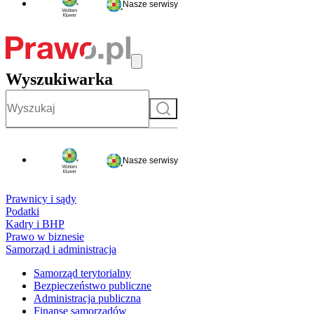
Nasze serwisy
Wyszukiwarka
Szukaj
Nasze serwisy
Prawnicy i sądy
Podatki
Kadry i BHP
Prawo w biznesie
Samorząd i administracja
Samorząd terytorialny
Bezpieczeństwo publiczne
Administracja publiczna
Finanse samorządów