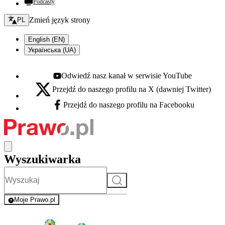
Podcasty
Zmień język - bieżący:
Zmień język strony
PL
English (EN)
Українська (UA)
Odwiedź nasz kanał w serwisie YouTube
Youtube - otwiera się w nowej karcie
Przejdź do naszego profilu na X (dawniej Twitter)
X - otwiera się w nowej karcie
Przejdź do naszego profilu na Facebooku
Facebook - otwiera się w nowej karcie
Wyszukiwarka
Szukaj
Moje Prawo.pl
- rejestracja i logowanie do serwisu