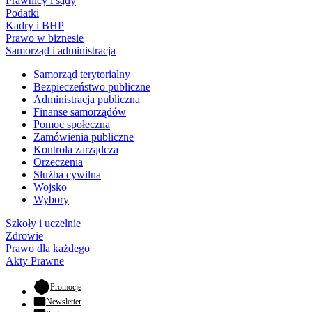
Prawnicy i sądy
Podatki
Kadry i BHP
Prawo w biznesie
Samorząd i administracja
Samorząd terytorialny
Bezpieczeństwo publiczne
Administracja publiczna
Finanse samorządów
Pomoc społeczna
Zamówienia publiczne
Kontrola zarządcza
Orzeczenia
Służba cywilna
Wojsko
Wybory
Szkoły i uczelnie
Zdrowie
Prawo dla każdego
Akty Prawne
- otwiera się w nowej karcie
Promocje
Newsletter