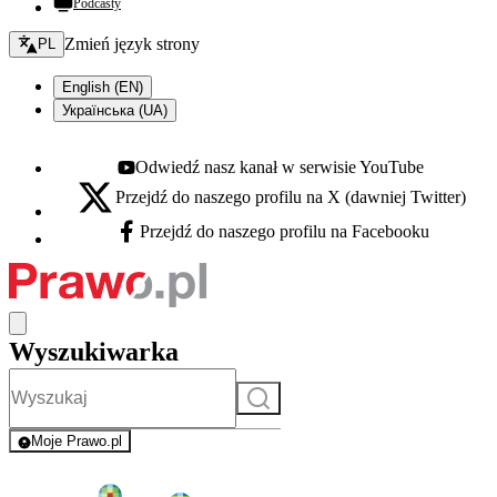
Podcasty
Zmień język - bieżący:
Zmień język strony
PL
English (EN)
Українська (UA)
Odwiedź nasz kanał w serwisie YouTube
Youtube - otwiera się w nowej karcie
Przejdź do naszego profilu na X (dawniej Twitter)
X - otwiera się w nowej karcie
Przejdź do naszego profilu na Facebooku
Facebook - otwiera się w nowej karcie
Wyszukiwarka
Szukaj
Moje Prawo.pl
- rejestracja i logowanie do serwisu