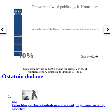
Przejdź do: Prawo zamówień publicznych. Komentarz, Andrzela G
Prawo zamówień publicznych. Komentarz
Andrzela Gawrońska-Baran , Ewa Wiktorowska, Adam Wiktorowski
Poprzednia książka
N
10%
Sprawdź
Rabatu
Cena promocyjna: 228,60 zł |
Cena regularna: 254,00 zł
Najniższa cena w ostatnich 30 dniach: 177,80 zł
Ostatnio dodane
16:25
Przejdź do artykułu:
Coraz bliżej większej kontroli społecznej nad programami ochrony
powietrza