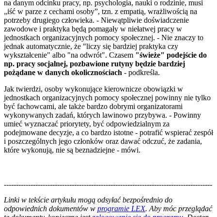
na danym odcinku pracy, np. psychologia, nauki o rodzinie, musi
„iść w parze z cechami osoby”, tzn. z empatią, wrażliwością na
potrzeby drugiego człowieka. - Niewątpliwie doświadczenie
zawodowe i praktyka będą pomagały w niełatwej pracy w
jednostkach organizacyjnych pomocy społecznej. - Nie znaczy to
jednak automatycznie, że "liczy się bardziej praktyka czy
wykształcenie" albo "na odwrót". Czasem
"świeże" podejście do
np. pracy socjalnej, pozbawione rutyny będzie bardziej
pożądane w danych okolicznościach
- podkreśla.
Jak twierdzi, osoby wykonujące kierownicze obowiązki w
jednostkach organizacyjnych pomocy społecznej powinny nie tylko
być fachowcami, ale także bardzo dobrymi organizatorami
wykonywanych zadań, których lawinowo przybywa. - Powinny
umieć wyznaczać priorytety, być odpowiedzialnym za
podejmowane decyzje, a co bardzo istotne - potrafić wspierać zespół
i poszczególnych jego członków oraz dawać odczuć, że zadania,
które wykonują, nie są beznadziejne - mówi.
--------------------------------------------------------------------------------------
--------------------------------------------------------
Linki w tekście artykułu mogą odsyłać bezpośrednio do
odpowiednich dokumentów w
programie LEX
. Aby móc przeglądać