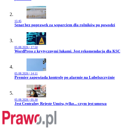
15:45
Przejdź do artykułu:
Senat bez poprawek za wsparciem dla rolników po powodzi
05.08.2026 | 17:50
Przejdź do artykułu:
WordPress z krytycznymi lukami. Jest rekomendacja dla KSC
05.08.2026 | 14:11
Przejdź do artykułu:
Premier zapowiada kontrolę po alarmie na Lubelszczyźnie
05.08.2026 | 05:30
Przejdź do artykułu:
Jest Centralny Rejestr Umów, tylko... czym jest umowa