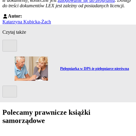
te dokumenty, konieczne jest
zalogowanie się do programu
. Dostęp
do treści dokumentów LEX jest zależny od posiadanych licencji.
Autor:
Katarzyna Kubicka-Żach
Czytaj także
Poprzedni slide
wy
Przejdź do artykułu:
Pielęgniarka w DPS-ie pielęgniarce nierówna
Kolejny slide
Polecamy prawnicze książki
samorządowe