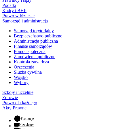
Prawnicy i sądy
Podatki
Kadry i BHP
Prawo w biznesie
Samorząd i administracja
Samorząd terytorialny
Bezpieczeństwo publiczne
Administracja publiczna
Finanse samorządów
Pomoc społeczna
Zamówienia publiczne
Kontrola zarządcza
Orzeczenia
Służba cywilna
Wojsko
Wybory
Szkoły i uczelnie
Zdrowie
Prawo dla każdego
Akty Prawne
- otwiera się w nowej karcie
Promocje
Newsletter