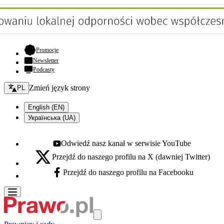
- otwiera się w nowej karcie
Promocje
Newsletter
Podcasty
Zmień język - bieżący:
Zmień język strony
PL
English (EN)
Українська (UA)
Odwiedź nasz kanał w serwisie YouTube
Youtube - otwiera się w nowej karcie
Przejdź do naszego profilu na X (dawniej Twitter)
X - otwiera się w nowej karcie
Przejdź do naszego profilu na Facebooku
Facebook - otwiera się w nowej karcie