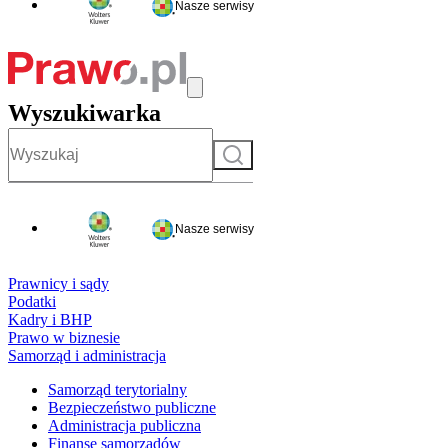
Nasze serwisy
Wyszukiwarka
Szukaj
Nasze serwisy
Prawnicy i sądy
Podatki
Kadry i BHP
Prawo w biznesie
Samorząd i administracja
Samorząd terytorialny
Bezpieczeństwo publiczne
Administracja publiczna
Finanse samorządów