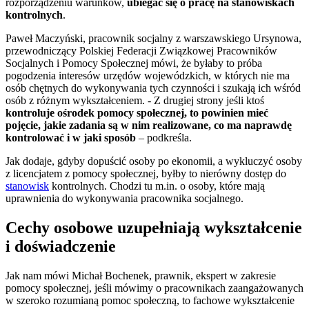
rozporządzeniu warunków,
ubiegać się o pracę na stanowiskach
kontrolnych
.
Paweł Maczyński, pracownik socjalny z warszawskiego Ursynowa,
przewodniczący Polskiej Federacji Związkowej Pracowników
Socjalnych i Pomocy Społecznej mówi, że byłaby to próba
pogodzenia interesów urzędów wojewódzkich, w których nie ma
osób chętnych do wykonywania tych czynności i szukają ich wśród
osób z różnym wykształceniem. - Z drugiej strony jeśli ktoś
kontroluje ośrodek pomocy społecznej, to powinien mieć
pojęcie, jakie zadania są w nim realizowane, co ma naprawdę
kontrolować i w jaki sposób
– podkreśla.
Jak dodaje, gdyby dopuścić osoby po ekonomii, a wykluczyć osoby
z licencjatem z pomocy społecznej, byłby to nierówny dostęp do
stanowisk
kontrolnych. Chodzi tu m.in. o osoby, które mają
uprawnienia do wykonywania pracownika socjalnego.
Cechy osobowe uzupełniają wykształcenie
i doświadczenie
Jak nam mówi Michał Bochenek, prawnik, ekspert w zakresie
pomocy społecznej, jeśli mówimy o pracownikach zaangażowanych
w szeroko rozumianą pomoc społeczną, to fachowe wykształcenie