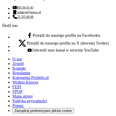
801 04 45 45
Numer telefonu:
redakcja@prawo.pl
Adres email:
22 535 88 00
Numer telefonu:
Śledź nas
Przejdź do naszego profilu na Facebooku
facebook - otwiera się w nowej karcie
Przejdź do naszego profilu na X (dawniej Twitter)
x - otwiera się w nowej karcie
Odwiedź nasz kanał w serwisie YouTube
youtube - otwiera się w nowej karcie
O nas
Zespół
Kontakt
Regulamin
Księgarnia Profinfo.pl
Wolters Kluwer
FEPI
FPOP
Mapa strony
Polityka prywatności
Pomoc
Zarządzaj preferencjami plików cookie