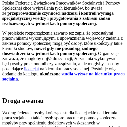
Polska Federacja Związkowa Pracowników Socjalnych i Pomocy
Społecznej chce wykreślenia tych kierunków, bo uważa,
że
przeprowadzanie czynności nadzoru i kontroli wymaga
specjalistycznej wiedzy i przygotowania z zakresu zadań
realizowanych w jednostkach pomocy społecznej
.
W projekcie rozporządzenia zawarto też zapis, że pozostałymi
pracownikami wykonującymi z upoważnienia wojewody zadania z
zakresu pomocy społecznej mogą być osoby, które ukończyły takie
kierunki studiów,
nawet gdy nie posiadają żadnego
doświadczenia w jednostkach pomocy społecznej
. Organizacja
zauważa, że mogłoby dojść do sytuacji, że zadania wykonywać
będą osoby po ekonomii czy zarządzaniu, a nie mogłyby – osoby
posiadające
licencjat
na kierunku pracy socjalnej. Postuluje więc
dodanie do katalogu
ukończone
studia wyższe na kierunku praca
socjalna
.
Droga awansu
Według federacji osoby kończące studia licencjackie na kierunku
praca socjalna, a takich osób sporo pracuje w pomocy społecznej,
mogłyby przy spełnieniu dodatkowych wskazanych w